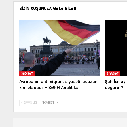
SIZIN XOŞUNUZA GƏLƏ BILƏR
SIYASƏT
SIYASƏT
Avropanın antimiqrant siyasəti: uduzan
Şah İsmayı
kim olacaq? – ŞƏRH Analitika
doğurur?
ƏVVƏLKI
NÖVBƏTI