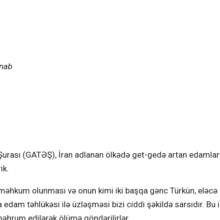
ənab
Şurası (GATƏŞ), İran adlanan ölkədə get-gedə artan edamlar
ik.
a məhkum olunması və onun kimi iki başqa gənc Türkün, eləcə
 edam təhlükəsi ilə üzləşməsi bizi ciddi şəkildə sarsıdır. Bu 
əhrum edilərək ölümə göndərilirlər.