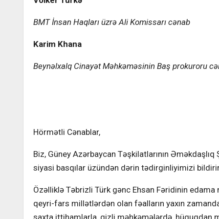
Volker Türkə
BMT İnsan Haqları üzrə Ali Komissarı cənab
Karim Khana
Beynəlxalq Cinayət Məhkəməsinin Baş prokuroru c
Hörmətli Cənablar,
Biz, Güney Azərbaycan Təşkilatlarının Əməkdaşlıq 
siyasi basqılar üzündən dərin tədirginliyimizi bildirir
Özəlliklə Təbrizli Türk gənc Ehsan Fəridinin edam
qeyri-fars millətlərdən olan fəalların yaxın zamanda
saxta ittihamlarla, gizli məhkəmələrdə, hüquqdan m