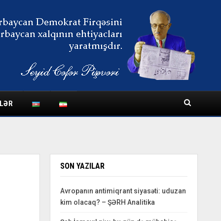
LƏR
SON YAZILAR
Avropanın antimiqrant siyasəti: uduzan
kim olacaq? – ŞƏRH Analitika