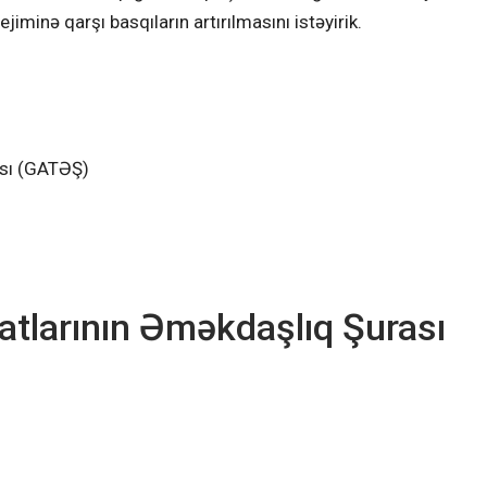
iminə qarşı basqıların artırılmasını istəyirik.
ası (GATƏŞ)
tlarının Əməkdaşlıq Şurası