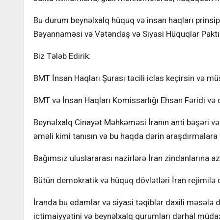
Bu durum beynəlxalq hüquq və insan haqları prinsip
Bəyannaməsi və Vətəndaş və Siyasi Hüquqlar Paktı q
Biz Tələb Edirik:
BMT İnsan Haqları Şurası təcili iclas keçirsin və m
BMT və İnsan Haqları Komissarlığı Ehsan Fəridi və 
Beynəlxalq Cinayət Məhkəməsi İranın anti bəşəri və 
əməli kimi tanısın və bu haqda dərin araşdırmalara 
Bağımsız uluslararası nazirlərə İran zindanlarına a
Bütün demokratik və hüquq dövlətləri İran rejimilə d
İranda bu edamlar və siyasi təqiblər daxili məsələ d
ictimaiyyətini və beynəlxalq qurumları dərhal müdax