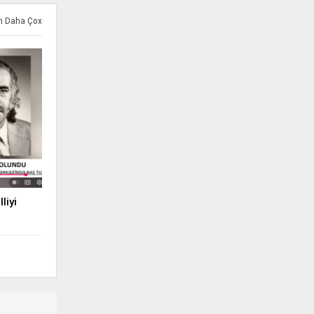
ən Daha Çox
liyi