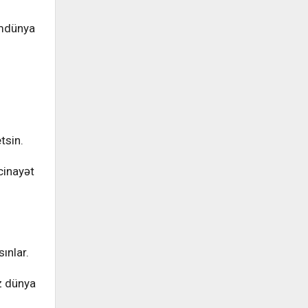
umdünya
tsin.
cinayət
ınlar.
iz dünya