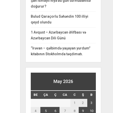
Şah İsmayıl niyə bu gün də mübahisə
doğurur?
Bulud Qaraçorlu Səhəndin 100 illiyi
qeyd olundu
1 Avqust – Azərbaycan Əlifbası və
Azərbaycan Dili Günü
“İrəvan – qəlbimdə yaşayan yurdum”
kitabının Stokholmda təqdimatı.
May 2026
BE
ÇA
Ç
CA
C
Ş
B
1
2
3
4
5
6
7
8
9
10