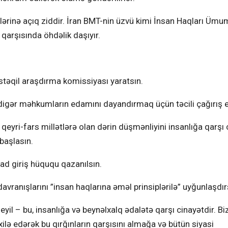
lərinə açıq ziddir. İran BMT-nin üzvü kimi İnsan Haqları Üm
arşısında öhdəlik daşıyır.
üstəqil araşdırma komissiyası yaratsın.
digər məhkumların edamını dayandırmaq üçün təcili çağırış e
qeyri-fars millətlərə olan dərin düşmənliyini insanlığa qarşı 
başlasın.
zad giriş hüququ qazanılsın.
avranışlarını ”insan haqlarına əməl prinsiplərilə” uyğunlaşdırs
eyil – bu, insanlığa və beynəlxalq ədalətə qarşı cinayətdir. B
ilə edərək bu qırğınların qarşısını almağa və bütün siyasi