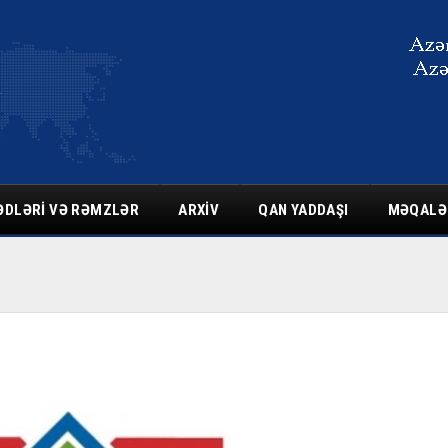
ƏDLƏRI VƏ RƏMZLƏR
ARXIV
QAN YADDAŞI
MƏQALƏ