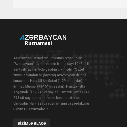
Azərbaycan Demokrat Firqəsinin orqanı olan
“Azərbaycan” ruznaməsinin birinci sayı 1945-ci il
sentyabr ayının 5-də çapdan çıxmışdır. “Qəzet
birinci sayından başlayaraq Azərbaycan dilində
buraxılırdı. Hacı Əli Şəbüstəri (1-29-cu saylar),
Əhməd Müsəvi (98-151-ci saylar), Həmzə Fəthi
Xoşginabi (152-246-cı saylar), İsmayıl Şəms (247-
293-cü saylar) ruznamənin baş redaktorları
olmuşdur. Hal-hazırda ruznamənin baş redaktoru
Rəhim Hüseynzadədir.
BIZIMLƏ ƏLAQƏ