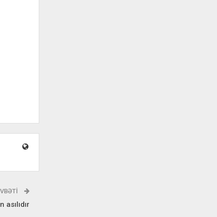
VBƏTI
 asılıdır