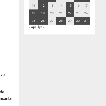
11
12
13
14
15
16
17
18
19
20
21
22
23
24
25
26
27
28
29
30
31
« Apr
İyn »
 və
 də
insanlar