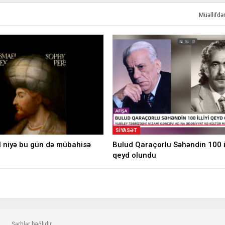
Müəllifd
SIYASƏT
l niyə bu gün də mübahisə
Bulud Qaraçorlu Səhəndin 100 il
qeyd olundu
Şərhlər bağlıdır.