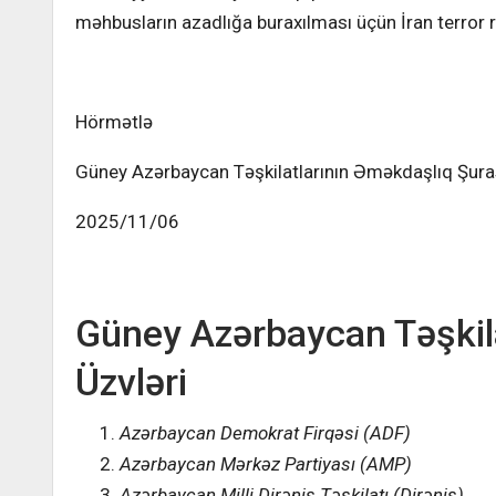
məhbusların azadlığa buraxılması üçün İran terror rej
Hörmətlə
Güney Azərbaycan Təşkilatlarının Əməkdaşlıq Şur
2025/11/06
Güney Azərbaycan Təşkila
Üzvləri
Azərbaycan Demokrat Firqəsi (ADF)
Azərbaycan Mərkəz Partiyası (AMP)
Azərbaycan Milli Dirəniş Təşkilatı (Dirəniş)