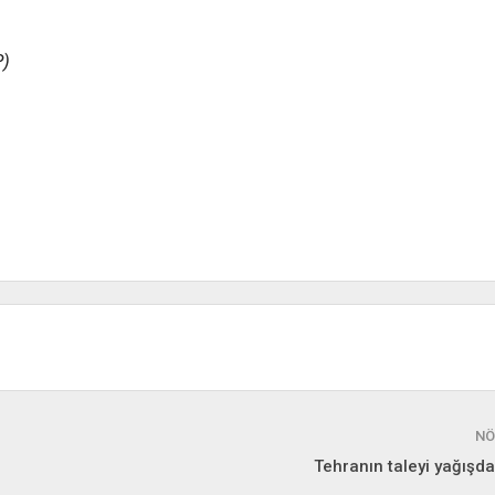
P)
NÖ
Tehranın taleyi yağışdan