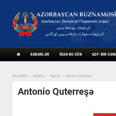
XƏBƏRLƏR
İRAN BU GÜN
ADF-NIN SƏN
Ana səhifə
Xəbərlər
Siyasət
Antonio Quterreşə
Antonio Quterreşə