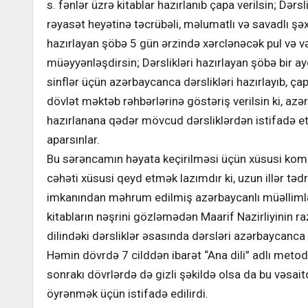
s. fənlər üzrə kitablar hazırlanıb çapa verilsin; Dərs
rəyasət heyətinə təcrübəli, məlumatlı və savadlı şəxs
hazırlayan şöbə 5 gün ərzində xərclənəcək pul və v
müəyyənləşdirsin; Dərslikləri hazırlayan şöbə bir 
sinflər üçün azərbaycanca dərslikləri hazırlayıb, çap
dövlət məktəb rəhbərlərinə göstəriş verilsin ki, azə
hazırlanana qədər mövcud dərsliklərdən istifadə et
aparsınlar.
Bu sərəncamın həyata keçirilməsi üçün xüsusi komis
cəhəti xüsusi qeyd etmək lazımdır ki, uzun illər təd
imkanından məhrum edilmiş azərbaycanlı müəllimlər
kitabların nəşrini gözləmədən Maarif Nazirliyinin ra
dilindəki dərsliklər əsasında dərsləri azərbaycanca
Həmin dövrdə 7 cilddən ibarət “Ana dili” adlı metodik
sonrakı dövrlərdə də gizli şəkildə olsa da bu vəsai
öyrənmək üçün istifadə edilirdi.