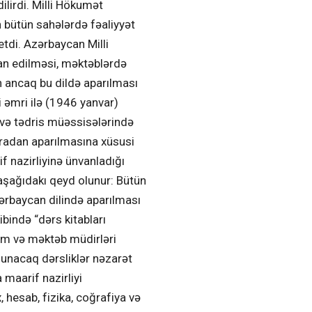
ilirdi. Milli Hökumət
n bütün sahələrdə fəaliyyət
etdi. Azərbaycan Milli
lan edilməsi, məktəblərdə
ın ancaq bu dildə aparılması
i əmri ilə (1946 yanvar)
b və tədris müəssisələrində
aradan aparılmasına xüsusi
f nazirliyinə ünvanladığı
aşağıdakı qeyd olunur: Bütün
zərbaycan dilində aparılması
ibində “dərs kitabları
lim və məktəb müdirləri
olunacaq dərsliklər nəzarət
 maarif nazirliyi
, hesab, fizika, coğrafiya və