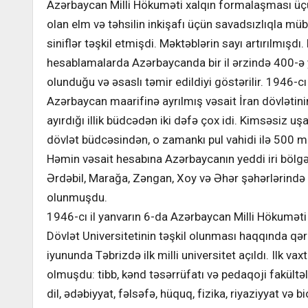
Azərbaycan Milli Hökuməti xalqın formalaşması üçü
olan elm və təhsilin inkişafı üçün savadsızlıqla müb
siniflər təşkil etmişdi. Məktəblərin sayı artırılmışd
hesablamalarda Azərbaycanda bir il ərzində 400-ə 
olunduğu və əsaslı təmir edildiyi göstərilir. 1946-cı
Azərbaycan maarifinə ayrılmış vəsait İran dövlətini
ayırdığı illik büdcədən iki dəfə çox idi. Kimsəsiz u
dövlət büdcəsindən, o zamankı pul vahidi ilə 500 m
Həmin vəsait hesabına Azərbaycanın yeddi iri bölgə
Ərdəbil, Marağa, Zəngan, Xoy və Əhər şəhərlərində u
olunmuşdu.
1946-cı il yanvarın 6-da Azərbaycan Milli Hökumət
Dövlət Universitetinin təşkil olunması haqqında qəra
iyununda Təbrizdə ilk milli universitet açıldı. Ilk vax
olmuşdu: tibb, kənd təsərrüfatı və pedaqoji fakültəl
dil, ədəbiyyat, fəlsəfə, hüquq, fizika, riyaziyyat və bi