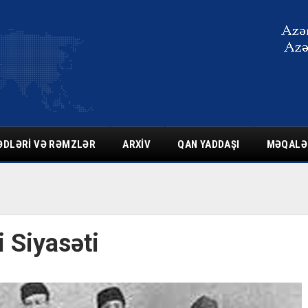
ƏDLƏRI VƏ RƏMZLƏR
ARXIV
QAN YADDAŞI
MƏQALƏ
i Siyasəti