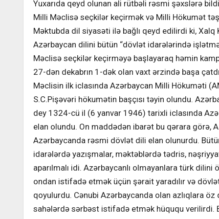
Yuxarıda qeyd olunan ali rütbəli rəsmi şəxslərə bildir
Milli Məclisə seçkilər keçirmək və Milli Hökumət tə
Məktubda dil siyasəti ilə bağlı qeyd edilirdi ki, Xal
Azərbaycan dilini bütün “dövlət idarələrində işlətməyi
Məclisə seçkilər keçirməyə başlayaraq həmin kampa
27-dən dekabrın 1-dək olan vaxt ərzində başa çatdır
Məclisin ilk iclasında Azərbaycan Milli Hökuməti (AM
S.C.Pişəvəri hökumətin başçısı təyin olundu. Azərb
dey 1324-cü il (6 yanvar 1946) tarixli iclasında Azə
elan olundu. On maddədən ibarət bu qərara görə, A
Azərbaycanda rəsmi dövlət dili elan olunurdu. Bütü
idarələrdə yazışmalar, məktəblərdə tədris, nəşriyya
aparılmalı idi. Azərbaycanlı olmayanlara türk dilini 
ondan istifadə etmək üçün şərait yaradılır və dövl
qoyulurdu. Cənubi Azərbaycanda olan azlıqlara öz di
sahələrdə sərbəst istifadə etmək hüququ verilirdi. B