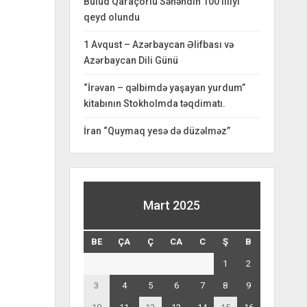
Bulud Qaraçorlu Səhəndin 100 illiyi
qeyd olundu
1 Avqust – Azərbaycan Əlifbası və
Azərbaycan Dili Günü
“İrəvan – qəlbimdə yaşayan yurdum”
kitabının Stokholmda təqdimatı.
İran “Quymaq yesə də düzəlməz”
Mart 2025
BE
ÇA
Ç
CA
C
Ş
B
1
2
3
4
5
6
7
8
9