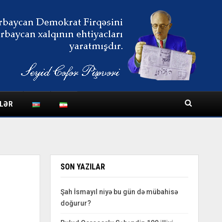
LƏR
SON YAZILAR
Şah İsmayıl niyə bu gün də mübahisə
doğurur?