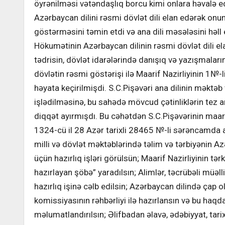
öyrənilməsi vətəndaşlıq borcu kimi onlara həvalə ed
Azərbaycan dilini rəsmi dövlət dili elan edərək onu
göstərməsini təmin etdi və ana dili məsələsini həll 
Hökumətinin Azərbaycan dilinin rəsmi dövlət dili e
tədrisin, dövlət idarələrində danışıq və yazışmalar
dövlətin rəsmi göstərişi ilə Maarif Nazirliyinin 1№-l
həyata keçirilmişdi. S.C.Pişəvəri ana dilinin məktə
işlədilməsinə, bu sahədə mövcud çətinliklərin tez 
diqqət ayırmışdı. Bu cəhətdən S.C.Pişəvərinin maari
1324-cü il 28 Azər tarixli 28465 №-li sərəncamda 
milli və dövlət məktəblərində təlim və tərbiyənin A
üçün hazırlıq işləri görülsün; Maarif Nazirliyinin tərk
hazırlayan şöbə” yaradılsın; Alimlər, təcrübəli müəl
hazırlıq işinə cəlb edilsin; Azərbaycan dilində çap 
komissiyasının rəhbərliyi ilə hazırlansın və bu haqda
məlumatlandırılsın; Əlifbadan əlavə, ədəbiyyat, tarix