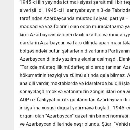
1945-ci ilin yayında ictimai-siyasi şərait milli bir t
əlverişli idi. 1945-ci il sentyabr ayının 3-də Təbriz
tərəfindən Azərbaycanda müstəqil siyasi partiya – 
məqsəd və vəzifələrini elan edən müraciətnamə yayı
kimi Azərbaycan xalqına daxili azadlıq və muxtariy
dərslərin Azərbaycan və fars dilində aparılması tələ
bölgəsindəki bütün şəhərlərin divarlarına Partiyan
Azərbaycan dilində yazılmış elanlar asılmışdı. Elanlar
“Tarixdə müstəqillik müdafiəçisi olaraq tanınan Az
hökumətinin təzyiqi və zülmü altında qala bilməz. A
ana dili vardır, məktəblərdə və idarələrdə bu dili i
sənayeləşdirmək və vətənimizin zənginlikləri ona ai
ADP öz fəaliyyətinin ilk günlərindən Azərbaycan dil
inkişafına xüsusi diqqət yetirməyə başladı. 1945-ci
orqanı olan “Azərbaycan” qəzetinin birinci nömrəsi iki
və Azərbaycan dillərində nəşr olundu. Şüarı “Vahid mi