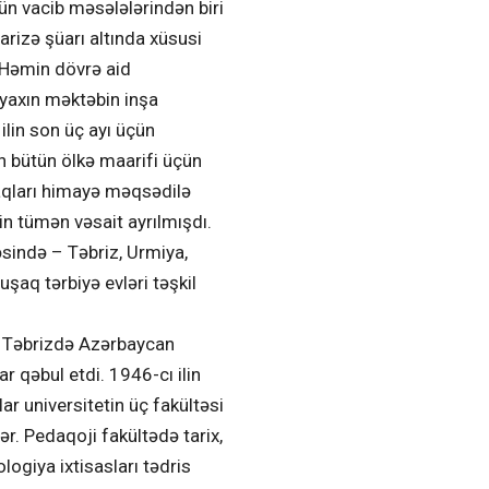
n vacib məsələlərindən biri
arizə şüarı altında xüsusi
ı. Həmin dövrə aid
yaxın məktəbin inşa
 ilin son üç ayı üçün
n bütün ölkə maarifi üçün
şaqları himayə məqsədilə
in tümən vəsait ayrılmışdı.
sində – Təbriz, Urmiya,
şaq tərbiyə evləri təşkil
i Təbrizdə Azərbaycan
r qəbul etdi. 1946-cı ilin
tlar universitetin üç fakültəsi
ər. Pedaqoji fakültədə tarix,
ologiya ixtisasları tədris