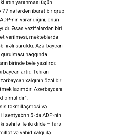
əşkilatın yaranması üçün
də 77 nəfərdən ibarət bir qrup
ADP-nin yarandığını, onun
ldı. Əsas vəzifələrdən biri
yət verilməsi, məktəblərdə
bi irəli sürüldü. Azərbaycan
ın qurulması haqqında
ın birində belə yazılırdı:
ərbaycan artıq Tehran
zərbaycan xalqının özəl bir
şlətmək lazımdır. Azərbaycanı
d olmalıdır”.
inin təkmilləşməsi və
 il sentyabrın 5-də ADP-nin
 səhifə ilə iki dildə – fars
llət və vahid xalqı ilə