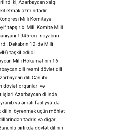
ilirdi ki, Azərbaycan xalqı
şkil etmək əzmindədir.
q Konqresi Milli Komitəyə
” tapşırıb. Milli Komitə Milli
niyanı 1945-ci il noyabrın
dı. Dekabrın 12-də Milli
H) təşkil edildi.
aycan Milli Hökumətinin 16
rbaycan dili rəsmi dövlət dili
zərbaycan dili Cənubi
n dövlət orqanları və
t işləri Azərbaycan dilində
öyrənib və əməli fəaliyyətdə
ət dilini öyrənmək üçün möhlət
llərindən tədris və digər
ununla birlikdə dövlət dilinin