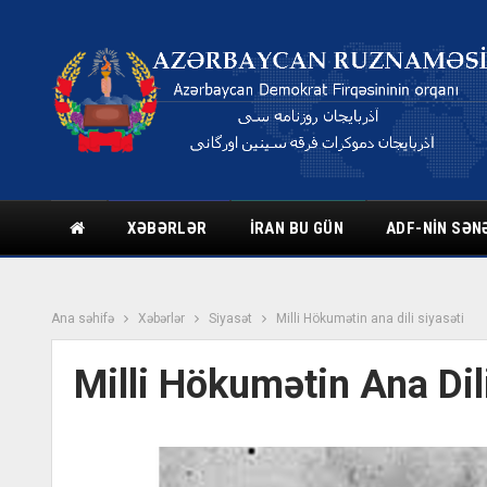
XƏBƏRLƏR
İRAN BU GÜN
ADF-NIN SƏN
Ana səhifə
Xəbərlər
Siyasət
Milli Hökumətin ana dili siyasəti
Milli Hökumətin Ana Dil