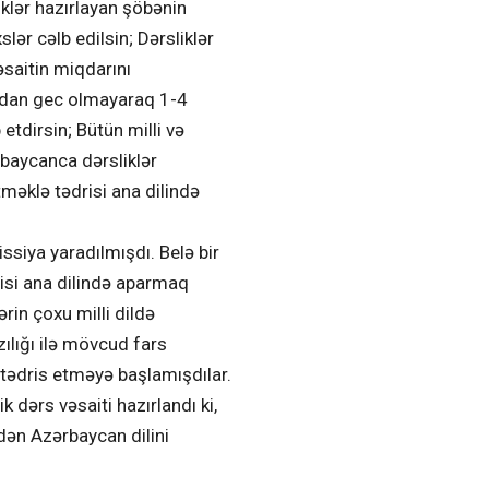
liklər hazırlayan şöbənin
lər cəlb edilsin; Dərsliklər
əsaitin miqdarını
aydan gec olmayaraq 1-4
 etdirsin; Bütün milli və
rbaycanca dərsliklər
məklə tədrisi ana dilində
siya yaradılmışdı. Belə bir
risi ana dilində aparmaq
in çoxu milli dildə
zılığı ilə mövcud fars
 tədris etməyə başlamışdılar.
 dərs vəsaiti hazırlandı ki,
tdən Azərbaycan dilini