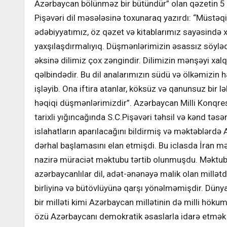
Azərbaycan bölünməz bir bütündür” olan qəzetin 5 
Pişəvəri dil məsələsinə toxunaraq yazırdı: “Müstəqi
ədəbiyyatımız, öz qəzet və kitablarımız sayəsində x
yaxşılaşdırmalıyıq. Düşmənlərimizin əsassız söylədi
əksinə dilimiz çox zəngindir. Dilimizin mənşəyi xal
qəlbindədir. Bu dil analarımızın südü və ölkəmizin h
işləyib. Ona iftira atanlar, köksüz və qanunsuz bir l
həqiqi düşmənlərimizdir”. Azərbaycan Milli Konqres
tarixli yığıncağında S.C.Pişəvəri təhsil və kənd təsə
islahatların aparılacağını bildirmiş və məktəblərdə 
dərhal başlamasını elan etmişdi. Bu iclasda İran mə
nazirə müraciət məktubu tərtib olunmuşdu. Məktubda
azərbaycanlılar dil, adət-ənənəyə malik olan millətdi
birliyinə və bütövlüyünə qarşı yönəlməmişdir. Dünya
bir milləti kimi Azərbaycan millətinin də milli hök
özü Azərbaycanı demokratik əsaslarla idarə etmək q