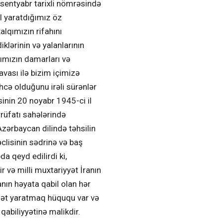
sentyabr tarixli nömrəsində
l yaratdığımız öz
alqımızın rifahını
klərinin və yalanlarının
qımızın damarları və
avası ilə bizim içimizə
əhcə olduğunu irəli sürənlər
inin 20 noyabr 1945-ci il
rrüfatı sahələrində
Azərbaycan dilində təhsilin
clisinin sədrinə və baş
 qeyd edilirdi ki,
r və milli muxtariyyət İranın
nın həyata qabil olan hər
umət yaratmaq hüququ var və
abiliyyətinə malikdir.