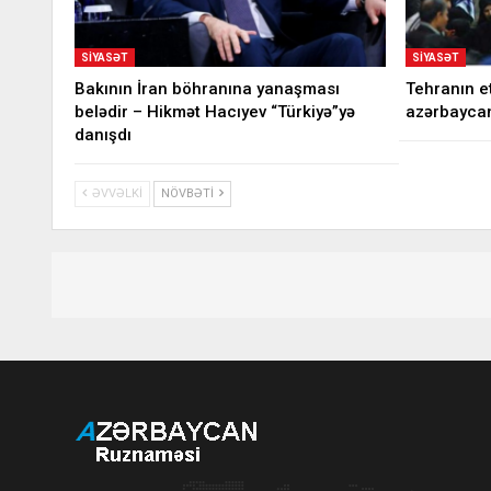
SIYASƏT
SIYASƏT
Bakının İran böhranına yanaşması
Tehranın et
belədir – Hikmət Hacıyev “Türkiyə”yə
azərbaycan
danışdı
ƏVVƏLKI
NÖVBƏTI