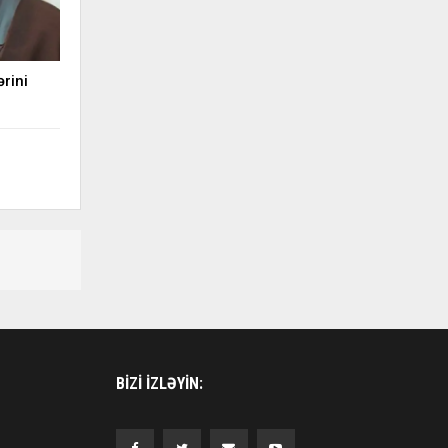
rini
BIZI IZLƏYIN: