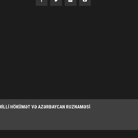
MILLI HÖKÜMƏT VƏ AZƏRBAYCAN RUZNAMƏSI