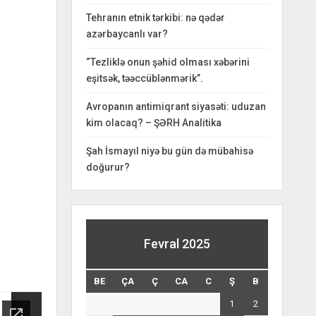
Tehranın etnik tərkibi: nə qədər
azərbaycanlı var?
“Tezliklə onun şəhid olması xəbərini
eşitsək, təəccüblənmərik”.
Avropanın antimiqrant siyasəti: uduzan
kim olacaq? – ŞƏRH Analitika
Şah İsmayıl niyə bu gün də mübahisə
doğurur?
Fevral 2025
BE
ÇA
Ç
CA
C
Ş
B
1
2