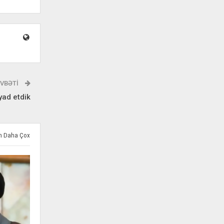
VBƏTI
yad etdik
ən Daha Çox