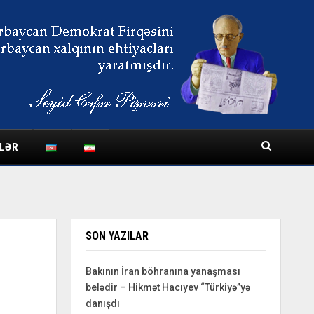
LƏR
SON YAZILAR
Bakının İran böhranına yanaşması
belədir – Hikmət Hacıyev “Türkiyə”yə
danışdı