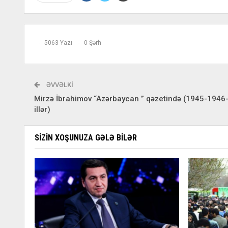
5063 Yazı
0 Şərh
ƏVVƏLKI
Mirzə İbrahimov “Azərbaycan ” qəzetində (1945-1946-
illər)
SIZIN XOŞUNUZA GƏLƏ BILƏR