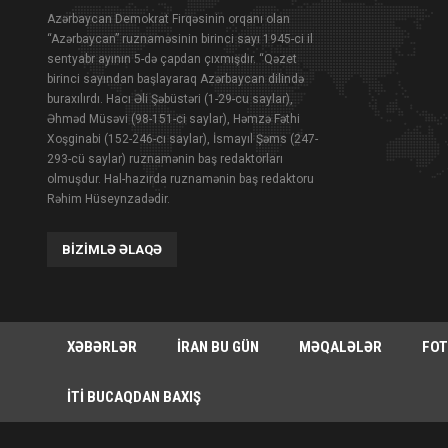
Azərbaycan Demokrat Firqəsinin orqanı olan
“Azərbaycan” ruznaməsinin birinci sayı 1945-ci il
sentyabr ayının 5-də çapdan çıxmışdır. “Qəzet
birinci sayından başlayaraq Azərbaycan dilində
buraxılırdı. Hacı Əli Şəbüstəri (1-29-cu saylar),
Əhməd Müsəvi (98-151-ci saylar), Həmzə Fəthi
Xoşginabi (152-246-cı saylar), İsmayıl Şəms (247-
293-cü saylar) ruznamənin baş redaktorları
olmuşdur. Hal-hazırda ruznamənin baş redaktoru
Rəhim Hüseynzadədir.
BIZIMLƏ ƏLAQƏ
XƏBƏRLƏR
İRAN BU GÜN
MƏQALƏLƏR
FOT
İTI BUCAQDAN BAXIŞ