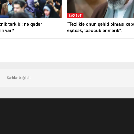
SIYASƏT
nik tərkibi: nə qədər
“Tezliklə onun şəhid olması xəbə
lı var?
eşitsək, təəccüblənmərik”.
Şərhlər bağlıdır.