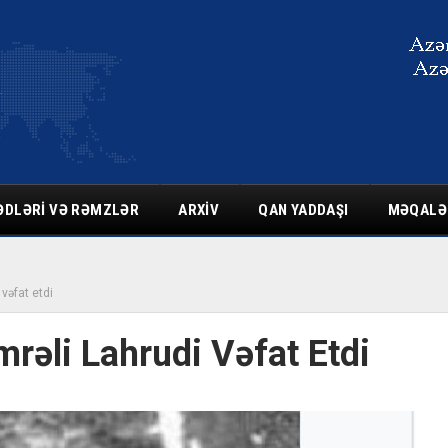
ƏDLƏRI VƏ RƏMZLƏR
ARXIV
QAN YADDAŞI
MƏQALƏ
 vəfat etdi
mrəli Lahrudi Vəfat Etdi