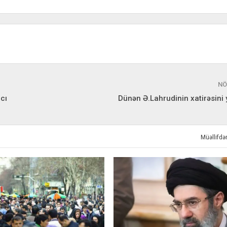
NÖ
cı
Dünən Ə.Lahrudinin xatirəsini 
Müəllifd