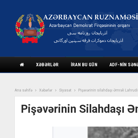
XƏBƏRLƏR
İRAN BU GÜN
ADF-NIN SƏN
Ana səhifə
Xəbərlər
Siyasət
Pişəvərinin silahdaşı Əmrəli Lahrudi
Pişəvərinin Silahdaşı Ə