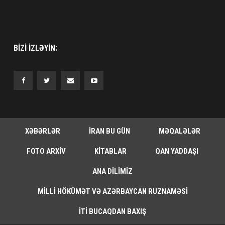
BIZI IZLƏYIN:
XƏBƏRLƏR
İRAN BU GÜN
MƏQALƏLƏR
FOTO ARXIV
KITABLAR
QAN YADDAŞI
ANA DILIMIZ
MILLI HÖKÜMƏT VƏ AZƏRBAYCAN RUZNAMƏSI
İTI BUCAQDAN BAXIŞ