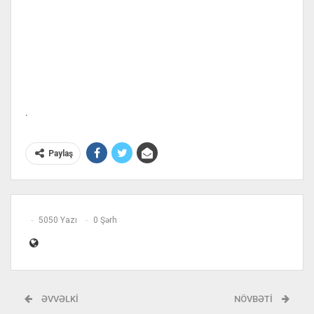
.
Paylaş
5050 Yazı
0 Şərh
ƏVVƏLKI
NÖVBƏTI