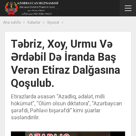
Ana səhifə
Xəbərlər
Siyasət
Təbriz, Xoy, Urmu Və
Ərdəbil Də İranda Baş
Verən Etiraz Dalğasına
Qoşulub.
Etirazlarda əsasən “Azadlıq, ədalət, milli
hökümət”, “Ölüm olsun diktatora”, “Azərbaycan
şərəfdi, Pəhləvi bişərəfdi” kimi şüarlar
səsləndirilir.