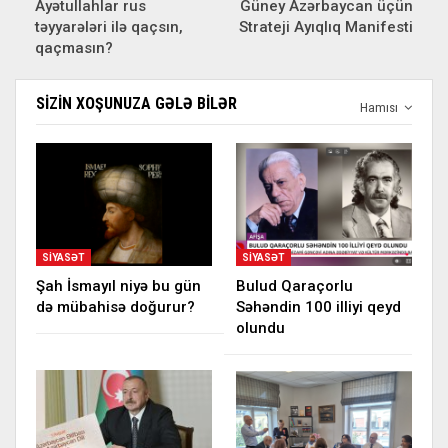
Ayətullahlar rus
Güney Azərbaycan üçün
təyyarələri ilə qaçsın,
Strateji Ayıqlıq Manifesti
qaçmasın?
SIZIN XOŞUNUZA GƏLƏ BILƏR
Hamısı
SIYASƏT
SIYASƏT
Şah İsmayıl niyə bu gün
Bulud Qaraçorlu
də mübahisə doğurur?
Səhəndin 100 illiyi qeyd
olundu