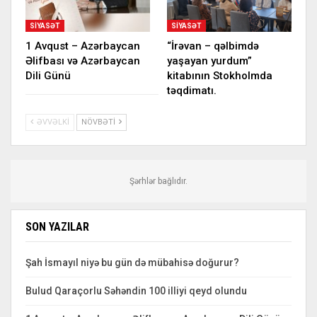
SIYASƏT
SIYASƏT
1 Avqust – Azərbaycan
“İrəvan – qəlbimdə
Əlifbası və Azərbaycan
yaşayan yurdum”
Dili Günü
kitabının Stokholmda
təqdimatı.
ƏVVƏLKI
NÖVBƏTI
Şərhlər bağlıdır.
SON YAZILAR
Şah İsmayıl niyə bu gün də mübahisə doğurur?
Bulud Qaraçorlu Səhəndin 100 illiyi qeyd olundu