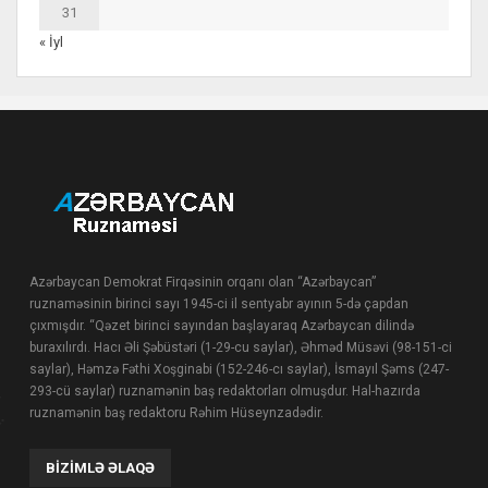
31
« İyl
Azərbaycan Demokrat Firqəsinin orqanı olan “Azərbaycan”
ruznaməsinin birinci sayı 1945-ci il sentyabr ayının 5-də çapdan
çıxmışdır. “Qəzet birinci sayından başlayaraq Azərbaycan dilində
buraxılırdı. Hacı Əli Şəbüstəri (1-29-cu saylar), Əhməd Müsəvi (98-151-ci
saylar), Həmzə Fəthi Xoşginabi (152-246-cı saylar), İsmayıl Şəms (247-
293-cü saylar) ruznamənin baş redaktorları olmuşdur. Hal-hazırda
ruznamənin baş redaktoru Rəhim Hüseynzadədir.
BIZIMLƏ ƏLAQƏ