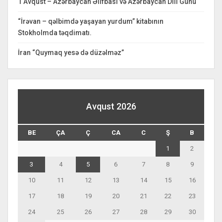
1 Avqust – Azərbaycan Əlifbası və Azərbaycan Dili Günü
“İrəvan – qəlbimdə yaşayan yurdum” kitabının
Stokholmda təqdimatı.
İran “Quymaq yesə də düzəlməz”
Avqust 2026
BE
ÇA
Ç
CA
C
Ş
B
1
2
3
4
5
6
7
8
9
10
11
12
13
14
15
16
17
18
19
20
21
22
23
24
25
26
27
28
29
30