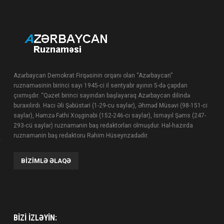
Azərbaycan Demokrat Firqəsinin orqanı olan “Azərbaycan”
ruznaməsinin birinci sayı 1945-ci il sentyabr ayının 5-də çapdan
çıxmışdır. “Qəzet birinci sayından başlayaraq Azərbaycan dilində
buraxılırdı. Hacı Əli Şəbüstəri (1-29-cu saylar), Əhməd Müsəvi (98-151-ci
saylar), Həmzə Fəthi Xoşginabi (152-246-cı saylar), İsmayıl Şəms (247-
293-cü saylar) ruznamənin baş redaktorları olmuşdur. Hal-hazırda
ruznamənin baş redaktoru Rəhim Hüseynzadədir.
BIZIMLƏ ƏLAQƏ
BIZI IZLƏYIN: