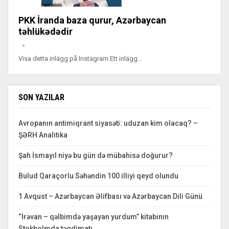
PKK İranda baza qurur, Azərbaycan
təhlükədədir
Visa detta inlägg på Instagram Ett inlägg…
SON YAZILAR
Avropanın antimiqrant siyasəti: uduzan kim olacaq? –
ŞƏRH Analitika
Şah İsmayıl niyə bu gün də mübahisə doğurur?
Bulud Qaraçorlu Səhəndin 100 illiyi qeyd olundu
1 Avqust – Azərbaycan Əlifbası və Azərbaycan Dili Günü
“İrəvan – qəlbimdə yaşayan yurdum” kitabının
Stokholmda təqdimatı.