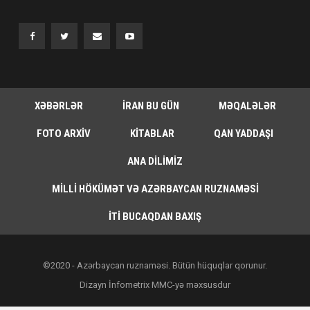
XƏBƏRLƏR
İRAN BU GÜN
MƏQALƏLƏR
FOTO ARXIV
KITABLAR
QAN YADDAŞI
ANA DILIMIZ
MILLI HÖKÜMƏT VƏ AZƏRBAYCAN RUZNAMƏSI
İTI BUCAQDAN BAXIŞ
©2020 - Azərbaycan ruznaməsi. Bütün hüquqlar qorunur.
Dizayn İnfometrix MMC-yə məxsusdur