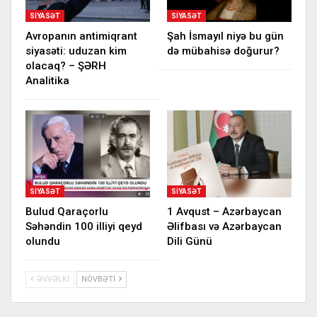
SIYASƏT
SIYASƏT
Avropanın antimiqrant
Şah İsmayıl niyə bu gün
siyasəti: uduzan kim
də mübahisə doğurur?
olacaq? – ŞƏRH
Analitika
SIYASƏT
SIYASƏT
Bulud Qaraçorlu
1 Avqust – Azərbaycan
Səhəndin 100 illiyi qeyd
Əlifbası və Azərbaycan
olundu
Dili Günü
ƏVVƏLKI
NÖVBƏTI