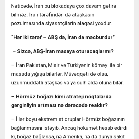
Nəticədə, İran bu blokadaya çox davam gətirə
bilməz. İran tərəfindən də atəşkəsin
pozulmasında siyasətçilərin əlaqəsi yoxdur.
“Hər iki tərəf – ABŞ də, İran da məcburdur”
– Sizcə, ABŞ-İran masaya oturacaqlarmı?
– İran Pakistan, Misir və Türkiyənin köməyi ilə bir
masada yığışa bilərlər. Müvəqqəti də olsa,
uzunmüddətli atəşkəs və ya sülh əldə oluna bilər.
– Hörmüz boğazı kimi strateji nöqtələrdə
gərginliyin artması nə dərəcədə realdır?
– İllər boyu ekstremist qruplar Hörmüz boğazının
bağlanmasını istəyib. Ancaq hökumət hesab edirdi
ki, boğaz bağlansa, nə Amerika, nə də dünya sakit