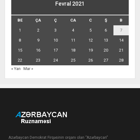
Fevral 2021
BE
ÇA
Ç
CA
C
Ş
B
1
2
3
4
5
6
7
8
9
10
11
12
13
14
15
16
17
18
19
20
21
22
23
24
25
26
27
28
« Yan
Mar »
Azərbaycan Demokrat Firqəsinin orqanı olan “Azərbaycan”