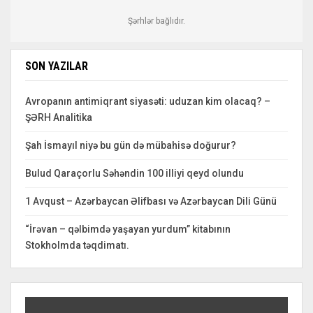
Şərhlər bağlıdır.
SON YAZILAR
Avropanın antimiqrant siyasəti: uduzan kim olacaq? –
ŞƏRH Analitika
Şah İsmayıl niyə bu gün də mübahisə doğurur?
Bulud Qaraçorlu Səhəndin 100 illiyi qeyd olundu
1 Avqust – Azərbaycan Əlifbası və Azərbaycan Dili Günü
“İrəvan – qəlbimdə yaşayan yurdum” kitabının
Stokholmda təqdimatı.