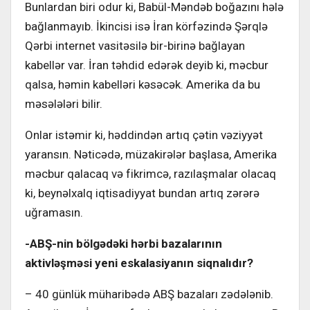
Bunlardan biri odur ki, Babül-Məndəb boğazını hələ
bağlanmayıb. İkincisi isə İran körfəzində Şərqlə
Qərbi internet vasitəsilə bir-birinə bağlayan
kabellər var. İran təhdid edərək deyib ki, məcbur
qalsa, həmin kabelləri kəsəcək. Amerika da bu
məsələləri bilir.
Onlar istəmir ki, həddindən artıq çətin vəziyyət
yaransın. Nəticədə, müzakirələr başlasa, Amerika
məcbur qalacaq və fikrimcə, razılaşmalar olacaq
ki, beynəlxalq iqtisadiyyat bundan artıq zərərə
uğramasın.
-ABŞ-nin bölgədəki hərbi bazalarının
aktivləşməsi yeni eskalasiyanın siqnalıdır?
– 40 günlük müharibədə ABŞ bazaları zədələnib.