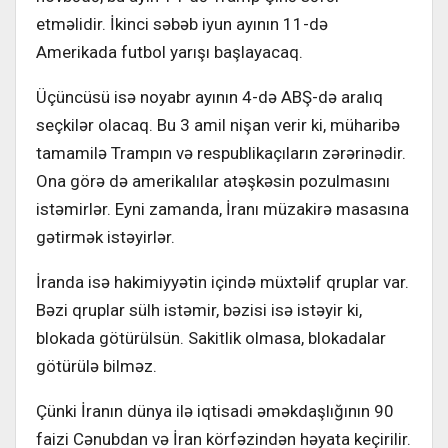
etməlidir. İkinci səbəb iyun ayının 11-də
Amerikada futbol yarışı başlayacaq.
Üçüncüsü isə noyabr ayının 4-də ABŞ-də aralıq
seçkilər olacaq. Bu 3 amil nişan verir ki, müharibə
tamamilə Trampın və respublikaçıların zərərinədir.
Ona görə də amerikalılar atəşkəsin pozulmasını
istəmirlər. Eyni zamanda, İranı müzakirə masasına
gətirmək istəyirlər.
İranda isə hakimiyyətin içində müxtəlif qruplar var.
Bəzi qruplar sülh istəmir, bəzisi isə istəyir ki,
blokada götürülsün. Sakitlik olmasa, blokadalar
götürülə bilməz.
Çünki İranın dünya ilə iqtisadi əməkdaşlığının 90
faizi Cənubdan və İran körfəzindən həyata keçirilir.