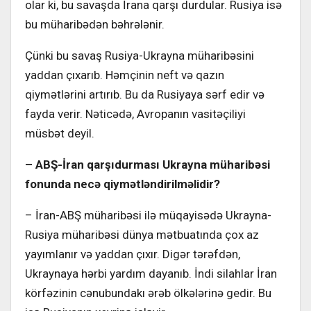
olar ki, bu savaşda İrana qarşı durdular. Rusiya isə
bu müharibədən bəhrələnir.
Çünki bu savaş Rusiya-Ukrayna müharibəsini
yaddan çıxarıb. Həmçinin neft və qazın
qiymətlərini artırıb. Bu da Rusiyaya sərf edir və
fayda verir. Nəticədə, Avropanın vasitəçiliyi
müsbət deyil.
– ABŞ-İran qarşıdurması Ukrayna müharibəsi
fonunda necə qiymətləndirilməlidir?
– İran-ABŞ müharibəsi ilə müqayisədə Ukrayna-
Rusiya müharibəsi dünya mətbuatında çox az
yayımlanır və yaddan çıxır. Digər tərəfdən,
Ukraynaya hərbi yardım dayanıb. İndi silahlar İran
körfəzinin cənubundakı ərəb ölkələrinə gedir. Bu