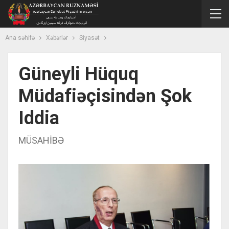
Ana səhifə
Xəbərlər
Siyasət
Güneyli Hüquq
Müdafiəçisindən Şok
Iddia
MÜSAHİBƏ