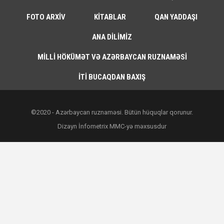
FOTO ARXIV
KITABLAR
QAN YADDAŞI
ANA DILIMIZ
MILLI HÖKÜMƏT VƏ AZƏRBAYCAN RUZNAMƏSI
İTI BUCAQDAN BAXIŞ
©2020 - Azərbaycan ruznaməsi. Bütün hüquqlar qorunur.
Dizayn İnfometrix MMC-yə məxsusdur