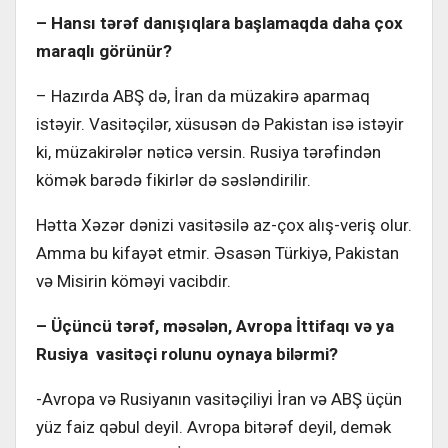
– Hansı tərəf danışıqlara başlamaqda daha çox
maraqlı görünür?
– Hazırda ABŞ də, İran da müzakirə aparmaq
istəyir. Vasitəçilər, xüsusən də Pakistan isə istəyir
ki, müzakirələr nəticə versin. Rusiya tərəfindən
kömək barədə fikirlər də səsləndirilir.
Hətta Xəzər dənizi vasitəsilə az-çox alış-veriş olur.
Amma bu kifayət etmir. Əsasən Türkiyə, Pakistan
və Misirin köməyi vacibdir.
– Üçüncü tərəf, məsələn, Avropa İttifaqı və ya
Rusiya vasitəçi rolunu oynaya bilərmi?
-Avropa və Rusiyanın vasitəçiliyi İran və ABŞ üçün
yüz faiz qəbul deyil. Avropa bitərəf deyil, demək