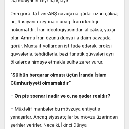
isə Rusiyanın xeyrinə işləyir.
Ona görə də İran-ABŞ savaşı nə qədər uzun çəksə,
bu, Rusiyanın xeyrinə olacaq. İran ideoloji
hökumətdir. İran ideologiyasından əl çəksə, yaxşı
olar. Amma İran özünü dünya ilə daim savaşda
görür. Müxtəlif yollardan istifadə edərək, proksi
qüvvələrlə, təhdidlərlə, bəzi fanatik qüvvələri ayrı
ölkələrdə himayə etməklə sülhə zərər vurur.
“Sülhün bərqərar olması üçün İranda İslam
Cümhuriyyəti olmamalıdır”
– Ən pis ssenari nədir və o, nə qədər realdır?
– Müxtəlif mənbələr bu mövzuya ehtiyatla
yanaşırlar. Ancaq siyasətçilər bu mövzu üzərindən
şərhlər verirlər. Necə ki, İkinci Dünya