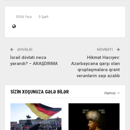
5056 Yazı
0 Şərh
ƏVVƏLKI
NÖVBƏTI
İsrail dövləti necə
Hikmət Hacıyev:
yarandı? – ARAŞDIRMA
Azərbaycana qarşı olan
qruplaşmalara qrant
verənlərin sayı azalıb
SIZIN XOŞUNUZA GƏLƏ BILƏR
Hamısı