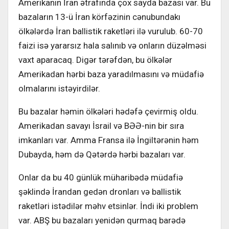
Amerikanın İran ətrafında çox sayda bazası var. Bu
bazaların 13-ü İran körfəzinin cənubundakı
ölkələrdə İran ballistik raketləri ilə vurulub. 60-70
faizi isə yararsız hala salınıb və onların düzəlməsi
vaxt aparacaq. Digər tərəfdən, bu ölkələr
Amerikadan hərbi baza yaradılmasını və müdafiə
olmalarını istəyirdilər.
Bu bazalar həmin ölkələri hədəfə çevirmiş oldu.
Amerikadan savayı İsrail və BƏƏ-nin bir sıra
imkanları var. Amma Fransa ilə İngiltərənin həm
Dubayda, həm də Qətərdə hərbi bazaları var.
Onlar da bu 40 günlük müharibədə müdafiə
şəklində İrandan gedən dronları və ballistik
raketləri istədilər məhv etsinlər. İndi iki problem
var. ABŞ bu bazaları yenidən qurmaq barədə