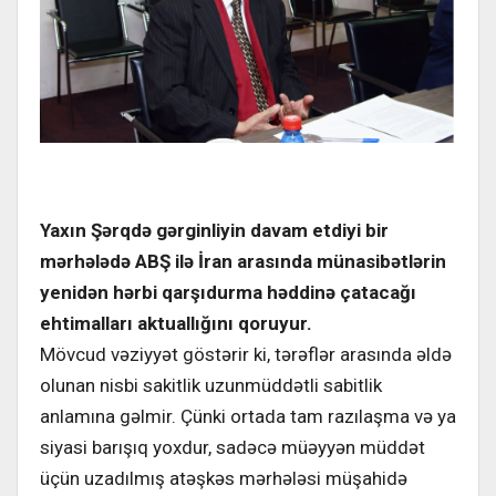
Yaxın Şərqdə gərginliyin davam etdiyi bir
mərhələdə ABŞ ilə İran arasında münasibətlərin
yenidən hərbi qarşıdurma həddinə çatacağı
ehtimalları aktuallığını qoruyur.
Mövcud vəziyyət göstərir ki, tərəflər arasında əldə
olunan nisbi sakitlik uzunmüddətli sabitlik
anlamına gəlmir. Çünki ortada tam razılaşma və ya
siyasi barışıq yoxdur, sadəcə müəyyən müddət
üçün uzadılmış atəşkəs mərhələsi müşahidə