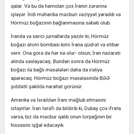
qalar. Və bu da hamıdan çox İranın zərərinə
işləyər. İndi müharibə məcburi vəziyyət yaradıb və
Hörmüz boğazının bağlanmasına səbəb olub.
İranda və xarici jurnallarda yazılır ki, Hörmüz
boğazı atom bombası kimi İrana qüdrət və etibar
verir. Ona görə də hər nə olur- olsun, İran nəzarəti
əlində saxlayacaq. Bundan sonra da Hörmüz
boğazı ilə bağlı məsələləri daha da irəliyə
aparacaq. Hörmüz boğazı məsələsində BƏƏ
şiddətli şəkildə narahat görünür.
Amerika və İsraildən İranı məğlub etməsini
istəyirlər. İran tərəfi də bildirib ki, Dubay çox ifrata
varsa, biz də məcbur qalıb onun torpağının bir
hissəsini işğal edəcəyik.