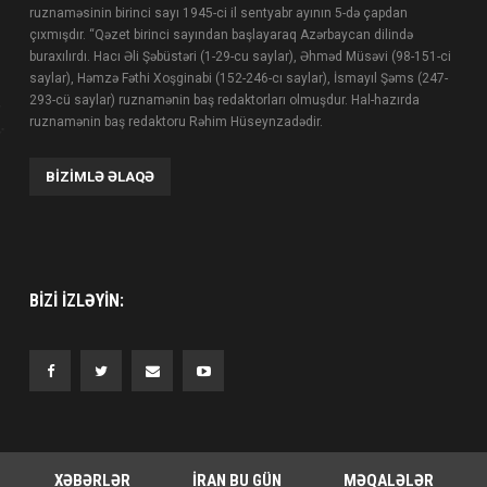
ruznaməsinin birinci sayı 1945-ci il sentyabr ayının 5-də çapdan
çıxmışdır. “Qəzet birinci sayından başlayaraq Azərbaycan dilində
buraxılırdı. Hacı Əli Şəbüstəri (1-29-cu saylar), Əhməd Müsəvi (98-151-ci
saylar), Həmzə Fəthi Xoşginabi (152-246-cı saylar), İsmayıl Şəms (247-
293-cü saylar) ruznamənin baş redaktorları olmuşdur. Hal-hazırda
ruznamənin baş redaktoru Rəhim Hüseynzadədir.
BIZIMLƏ ƏLAQƏ
BIZI IZLƏYIN:
XƏBƏRLƏR
İRAN BU GÜN
MƏQALƏLƏR