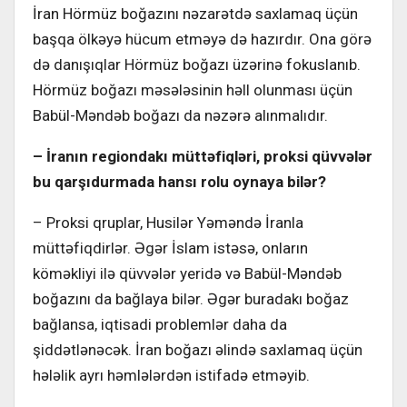
İran Hörmüz boğazını nəzarətdə saxlamaq üçün
başqa ölkəyə hücum etməyə də hazırdır. Ona görə
də danışıqlar Hörmüz boğazı üzərinə fokuslanıb.
Hörmüz boğazı məsələsinin həll olunması üçün
Babül-Məndəb boğazı da nəzərə alınmalıdır.
– İranın regiondakı müttəfiqləri, proksi qüvvələr
bu qarşıdurmada hansı rolu oynaya bilər?
– Proksi qruplar, Husilər Yəməndə İranla
müttəfiqdirlər. Əgər İslam istəsə, onların
köməkliyi ilə qüvvələr yeridə və Babül-Məndəb
boğazını da bağlaya bilər. Əgər buradakı boğaz
bağlansa, iqtisadi problemlər daha da
şiddətlənəcək. İran boğazı əlində saxlamaq üçün
hələlik ayrı həmlələrdən istifadə etməyib.