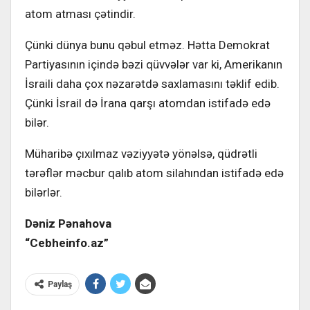
atom atması çətindir.
Çünki dünya bunu qəbul etməz. Hətta Demokrat
Partiyasının içində bəzi qüvvələr var ki, Amerikanın
İsraili daha çox nəzarətdə saxlamasını təklif edib.
Çünki İsrail də İrana qarşı atomdan istifadə edə
bilər.
Müharibə çıxılmaz vəziyyətə yönəlsə, qüdrətli
tərəflər məcbur qalıb atom silahından istifadə edə
bilərlər.
Dəniz Pənahova
“Cebheinfo.az”
Paylaş