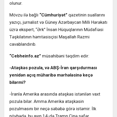
olunur.
Mövzu ilə bağlı
“Cümhuriyət”
qəzetinin suallarını
yazıçı, jurnalist və Güney Azərbaycan Milli Hərəkatı
üzrə ekspert, “Ərk” İnsan Hüquqlarının Müdafiəsi
Təşkilatının həmtəsisçisi Maşallah Rəzmi
cavablandırıb.
“Cebheinfo.az”
müsahibəni təqdim edir:
-Atəşkəs pozula, və ABŞ-İran qarşıdurması
yenidən açıq müharibə mərhələsinə keçə
bilərmi?
-İranla Amerika arasında atəşkəs istənilən vaxt
pozula bilər. Amma Amerika atəşkəsin
pozulmasını bir neçə səbəbə görə istəmir. İlk
növbədə, bu ayın 14-də Tramp Çinə səfər