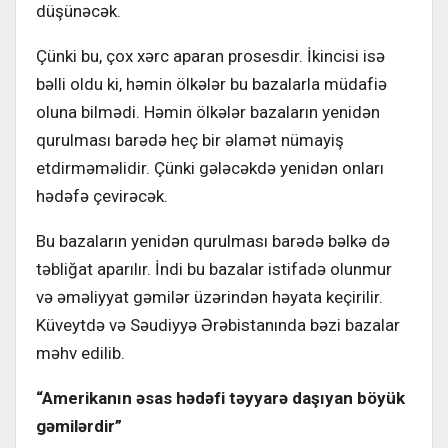
düşünəcək.
Çünki bu, çox xərc aparan prosesdir. İkincisi isə
bəlli oldu ki, həmin ölkələr bu bazalarla müdafiə
oluna bilmədi. Həmin ölkələr bazaların yenidən
qurulması barədə heç bir əlamət nümayiş
etdirməməlidir. Çünki gələcəkdə yenidən onları
hədəfə çevirəcək.
Bu bazaların yenidən qurulması barədə bəlkə də
təbliğat aparılır. İndi bu bazalar istifadə olunmur
və əməliyyat gəmilər üzərindən həyata keçirilir.
Küveytdə və Səudiyyə Ərəbistanında bəzi bazalar
məhv edilib.
“Amerikanın əsas hədəfi təyyarə daşıyan böyük
gəmilərdir”