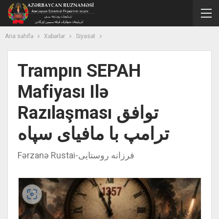
Ana səhifə
Xəbərlər
Siyasət
Trampın SEPAH
Mafiyası Ilə
Razılaşması توافق
ترامپ با مافیای سپاه
Fərzanə Rustai-فرزانه روستایی