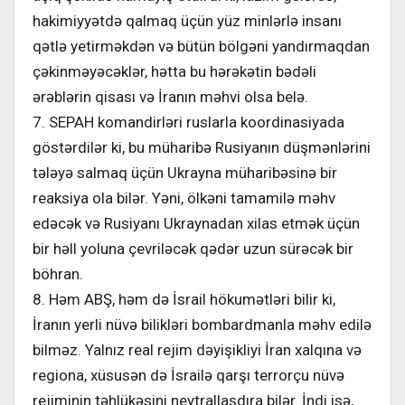
hakimiyyətdə qalmaq üçün yüz minlərlə insanı
qətlə yetirməkdən və bütün bölgəni yandırmaqdan
çəkinməyəcəklər, hətta bu hərəkətin bədəli
ərəblərin qisası və İranın məhvi olsa belə.
7. SEPAH komandirləri ruslarla koordinasiyada
göstərdilər ki, bu müharibə Rusiyanın düşmənlərini
tələyə salmaq üçün Ukrayna müharibəsinə bir
reaksiya ola bilər. Yəni, ölkəni tamamilə məhv
edəcək və Rusiyanı Ukraynadan xilas etmək üçün
bir həll yoluna çevriləcək qədər uzun sürəcək bir
böhran.
8. Həm ABŞ, həm də İsrail hökumətləri bilir ki,
İranın yerli nüvə bilikləri bombardmanla məhv edilə
bilməz. Yalnız real rejim dəyişikliyi İran xalqına və
regiona, xüsusən də İsrailə qarşı terrorçu nüvə
rejiminin təhlükəsini neytrallaşdıra bilər. İndi isə,