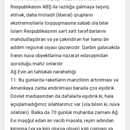
Respublikasını ABŞ ilə razılığa gəlməyə təşviq
etmək, daha mötədil (liberal) qrupların
ekstremistlərlə toqquşmasına səbəb ola bilər.
İslam Respublikasının sərt xətt tərəfdarlarını
məhdudlaşdıran və ya çəkindirən hər hansı bir
addım regional siyasi qazancdır. Qərbin gələcəkdə
İranın nüvə obyektlərinə nəzarət edəcəyindən
qorxduğu məhz onlardır.
Ağ Evin ən təhlükəli narahatlığı
11. Bu günlərdə raketlərin mənzilinin artırılması və
Amerikaya zərbə endirilməsi barədə çox eşidirik.
Dövlət mediasından da dəfələrlə eşidirik ki, hələ
açıqlamadığımız silahlarımız var (ola bilsin ki, nüvə
silahları). Bəlkə də 70 günlük müharibə zamanı Ağ
Evi məşğul edən ən vacib məsələ, rejim adından
kiminsə (və ya kim olursa olsun) irəli çıxması və