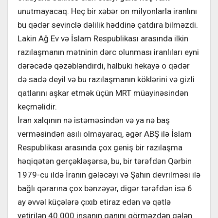
unutmayacaq. Heç bir xəbər on milyonlarla iranlını
bu qədər sevinclə dəlilik həddinə çatdıra bilməzdi.
Lakin Ağ Ev və İslam Respublikası arasında ilkin
razılaşmanın mətninin dərc olunması iranlıları eyni
dərəcədə qəzəbləndirdi, halbuki hekayə o qədər
də sadə deyil və bu razılaşmanın köklərini və gizli
qatlarını aşkar etmək üçün MRT müayinəsindən
keçməlidir.
İran xalqının nə istəməsindən və ya nə baş
verməsindən asılı olmayaraq, əgər ABŞ ilə İslam
Respublikası arasında çox geniş bir razılaşma
həqiqətən gerçəkləşərsə, bu, bir tərəfdən Qərbin
1979-cu ildə İranın gələcəyi və Şahın devrilməsi ilə
bağlı qərarına çox bənzəyər, digər tərəfdən isə 6
ay əvvəl küçələrə çıxıb etiraz edən və qətlə
yetirilən 40.000 insanın qanını görməzdən gələn