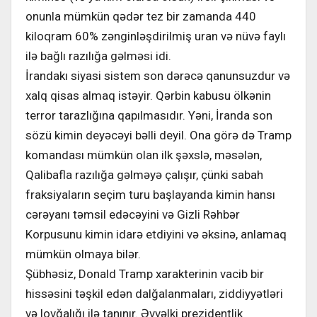
onunla mümkün qədər tez bir zamanda 440
kiloqram 60% zənginləşdirilmiş uran və nüvə faylı
ilə bağlı razılığa gəlməsi idi.
İrandakı siyasi sistem son dərəcə qanunsuzdur və
xalq qisas almaq istəyir. Qərbin kabusu ölkənin
terror tarazlığına qapılmasıdır. Yəni, İranda son
sözü kimin deyəcəyi bəlli deyil. Ona görə də Tramp
komandası mümkün olan ilk şəxslə, məsələn,
Qalibafla razılığa gəlməyə çalışır, çünki sabah
fraksiyaların seçim turu başlayanda kimin hansı
cərəyanı təmsil edəcəyini və Gizli Rəhbər
Korpusunu kimin idarə etdiyini və əksinə, anlamaq
mümkün olmaya bilər.
Şübhəsiz, Donald Tramp xarakterinin vacib bir
hissəsini təşkil edən dalğalanmaları, ziddiyyətləri
və lovğalığı ilə tanınır. Əvvəlki prezidentlik