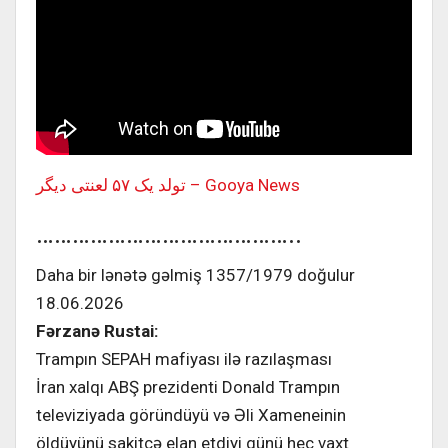
تولد یک ۵۷ لعنتی دیگر – Gooya News
……………………………………..
Daha bir lənətə gəlmiş 1357/1979 doğulur
18.06.2026
Fərzanə Rustai:
Trampın SEPAH mafiyası ilə razılaşması
İran xalqı ABŞ prezidenti Donald Trampın
televiziyada göründüyü və Əli Xameneinin
öldüyünü sakitcə elan etdiyi günü heç vaxt