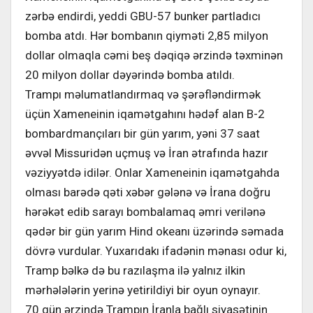
zərbə endirdi, yeddi GBU-57 bunker partladıcı
bomba atdı. Hər bombanın qiyməti 2,85 milyon
dollar olmaqla cəmi beş dəqiqə ərzində təxminən
20 milyon dollar dəyərində bomba atıldı.
Trampı məlumatlandırmaq və şərəfləndirmək
üçün Xameneinin iqamətgahını hədəf alan B-2
bombardmançıları bir gün yarım, yəni 37 saat
əvvəl Missuridən uçmuş və İran ətrafında hazır
vəziyyətdə idilər. Onlar Xameneinin iqamətgahda
olması barədə qəti xəbər gələnə və İrana doğru
hərəkət edib sarayı bombalamaq əmri verilənə
qədər bir gün yarım Hind okeanı üzərində səmada
dövrə vurdular. Yuxarıdakı ifadənin mənası odur ki,
Tramp bəlkə də bu razılaşma ilə yalnız ilkin
mərhələlərin yerinə yetirildiyi bir oyun oynayır.
70 gün ərzində Trampın İranla bağlı siyasətinin