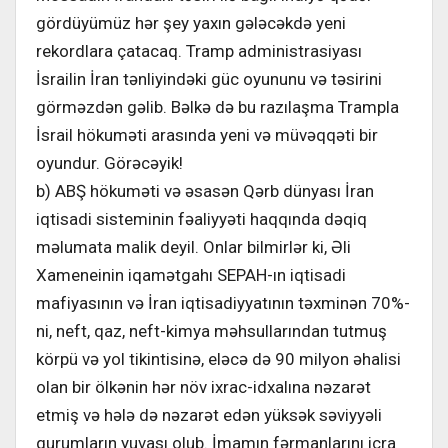
gördüyümüz hər şey yaxın gələcəkdə yeni
rekordlara çatacaq. Tramp administrasiyası
İsrailin İran tənliyindəki güc oyununu və təsirini
görməzdən gəlib. Bəlkə də bu razılaşma Trampla
İsrail hökuməti arasında yeni və müvəqqəti bir
oyundur. Görəcəyik!
b) ABŞ hökuməti və əsasən Qərb dünyası İran
iqtisadi sisteminin fəaliyyəti haqqında dəqiq
məlumata malik deyil. Onlar bilmirlər ki, Əli
Xameneinin iqamətgahı SEPAH-ın iqtisadi
mafiyasının və İran iqtisadiyyatının təxminən 70%-
ni, neft, qaz, neft-kimya məhsullarından tutmuş
körpü və yol tikintisinə, eləcə də 90 milyon əhalisi
olan bir ölkənin hər növ ixrac-idxalına nəzarət
etmiş və hələ də nəzarət edən yüksək səviyyəli
qurumların yuvası olub. İmamın fərmanlarını icra