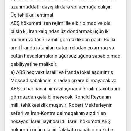
uzunmüddətli dəyişikliklərə yol açmağa çalışır.
Üç təhlükəli ehtimal
ABŞ hökuməti İran rejimi ilə əlbir olmaq və ola
bilsin ki, İran xalqından üz döndərmək üçün iki
mühüm və təsirli amili görməzlikdən gəlib. Bu iki
amil İranda istənilən qatarı relsdən çıxarmaq və
bütün hesablamaların uğursuzluğuna səbəb olmaq
qabiliyyətinə malikdir.
a) ABŞ heç vaxt İsraili və İranda lokallaşdırılmış
Mossad şəbəkəsini sıradan çıxara bilməyəcək və
ABŞ-la hər hansı bir razılaşmada İsrailin təxribatını
görməzdən gələ bilməyəcək. Ronald Reyqanın
milli təhlükəsizlik müşaviri Robert Makfarleynin
səfəri və İran-Kontra qalmaqalının sızdırılan
hekayəsi İsrail layihəsi idi. İsrail hökuməti ABŞ
hökuməti üçün elə bir fəlakətə səbəb oldu ki, bir