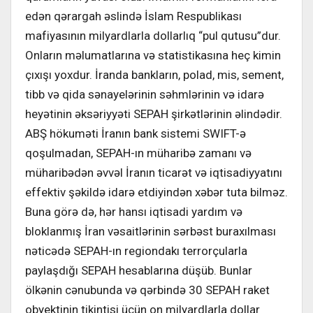
edən qərargah əslində İslam Respublikası
mafiyasının milyardlarla dollarlıq “pul qutusu”dur.
Onların məlumatlarına və statistikasına heç kimin
çıxışı yoxdur. İranda bankların, polad, mis, sement,
tibb və qida sənayelərinin səhmlərinin və idarə
heyətinin əksəriyyəti SEPAH şirkətlərinin əlindədir.
ABŞ hökuməti İranın bank sistemi SWIFT-ə
qoşulmadan, SEPAH-ın müharibə zamanı və
müharibədən əvvəl İranın ticarət və iqtisadiyyatını
effektiv şəkildə idarə etdiyindən xəbər tuta bilməz.
Buna görə də, hər hansı iqtisadi yardım və
bloklanmış İran vəsaitlərinin sərbəst buraxılması
nəticədə SEPAH-ın regiondakı terrorçularla
paylaşdığı SEPAH hesablarına düşüb. Bunlar
ölkənin cənubunda və qərbində 30 SEPAH raket
obyektinin tikintisi üçün on milyardlarla dollar