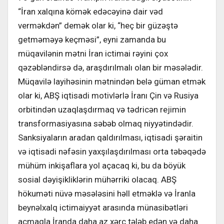
“İran xalqına kömək edəcəyinə dair vəd
verməkdən” demək olar ki, “heç bir güzəştə
getməməyə keçməsi”, eyni zamanda bu
müqavilənin mətni İran ictimai rəyini çox
qəzəbləndirsə də, araşdırılmalı olan bir məsələdir.
Müqavilə layihəsinin mətnindən belə güman etmək
olar ki, ABŞ iqtisadi motivlərlə İranı Çin və Rusiya
orbitindən uzaqlaşdırmaq və tədricən rejimin
transformasiyasına səbəb olmaq niyyətindədir.
Sanksiyaların aradan qaldırılması, iqtisadi şəraitin
və iqtisadi nəfəsin yaxşılaşdırılması orta təbəqədə
mühüm inkişaflara yol açacaq ki, bu da böyük
sosial dəyişikliklərin mühərriki olacaq. ABŞ
hökuməti nüvə məsələsini həll etməklə və İranla
beynəlxalq ictimaiyyət arasında münasibətləri
açmaqla İranda daha az xərc tələb edən və daha