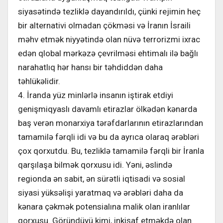
siyasətində tezliklə dayandırıldı, çünki rejimin heç
bir alternativi olmadan çökməsi və İranın İsraili
məhv etmək niyyətində olan nüvə terrorizmi ixrac
edən qlobal mərkəzə çevrilməsi ehtimalı ilə bağlı
narahatlıq hər hansı bir təhdiddən daha
təhlükəlidir.
4. İranda yüz minlərlə insanın iştirak etdiyi
genişmiqyaslı davamlı etirazlar ölkədən kənarda
baş verən monarxiya tərəfdarlarının etirazlarından
tamamilə fərqli idi və bu da ayrıca olaraq ərəbləri
çox qorxutdu. Bu, tezliklə tamamilə fərqli bir İranla
qarşılaşa bilmək qorxusu idi. Yəni, əslində
regionda ən sabit, ən sürətli iqtisadi və sosial
siyasi yüksəlişi yaratmaq və ərəbləri daha da
kənara çəkmək potensialına malik olan iranlılar
qorxusu. Göründüyü kimi, inkişaf etməkdə olan