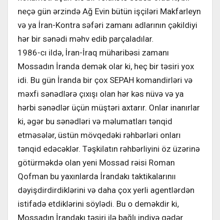
neçə gün ərzində Ağ Evin bütün işçiləri Makfarleyn
və ya İran-Kontra səfəri zamanı adlarının çəkildiyi
hər bir sənədi məhv edib parçaladılar.
1986-cı ildə, İran-İraq müharibəsi zamanı
Mossadın İranda demək olar ki, heç bir təsiri yox
idi. Bu gün İranda bir çox SEPAH komandirləri və
məxfi sənədlərə çıxışı olan hər kəs nüvə və ya
hərbi sənədlər üçün müştəri axtarır. Onlar inanırlar
ki, əgər bu sənədləri və məlumatları tənqid
etməsələr, üstün mövqedəki rəhbərləri onları
tənqid edəcəklər. Təşkilatın rəhbərliyini öz üzərinə
götürməkdə olan yeni Mossad rəisi Roman
Qofman bu yaxınlarda İrandakı taktikalarınıı
dəyişdirdirdiklərini və daha çox yerli agentlərdən
istifadə etdiklərini söylədi. Bu o deməkdir ki,
Mossadın İrandakı təsiri ilə bağlı indiyə qədər