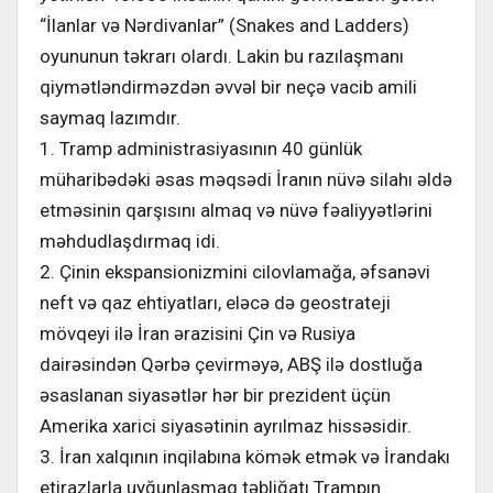
“İlanlar və Nərdivanlar” (Snakes and Ladders)
oyununun təkrarı olardı. Lakin bu razılaşmanı
qiymətləndirməzdən əvvəl bir neçə vacib amili
saymaq lazımdır.
1. Tramp administrasiyasının 40 günlük
müharibədəki əsas məqsədi İranın nüvə silahı əldə
etməsinin qarşısını almaq və nüvə fəaliyyətlərini
məhdudlaşdırmaq idi.
2. Çinin ekspansionizmini cilovlamağa, əfsanəvi
neft və qaz ehtiyatları, eləcə də geostrateji
mövqeyi ilə İran ərazisini Çin və Rusiya
dairəsindən Qərbə çevirməyə, ABŞ ilə dostluğa
əsaslanan siyasətlər hər bir prezident üçün
Amerika xarici siyasətinin ayrılmaz hissəsidir.
3. İran xalqının inqilabına kömək etmək və İrandakı
etirazlarla uyğunlaşmaq təbliğatı Trampın