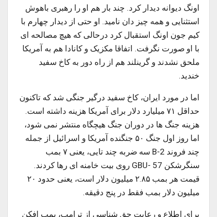
اونگ دیوانه دیدار کرد. چند بار هم او را رهبری باهوش
استثنایی و همه چیز دان نامید. او حتی از دیدار چهارم با
کیم جون اونگ استقبال کرد درحالی که هیچ مصالحه ای
با او صورت نگرفت. اتفاقا مکزیک و کانادا هم به آمریکا
ملحق نشدند و گرینلند هم از راه دور به کاخ سفید
خندید.
اما در مورد ایران، کاخ سفید درگیر جنگی شد که تاکنون
حداقل ۷۱ میلیارد دلار برای آمریکا هزینه داشته است.
هزینه جنگ ها در دوران جنگ هیچگاه منتشر نمی شود،
اما روز اول جنگ ۵۰ جنگنده آمریکا و اسرائیل از جمله
چند فروند B-2 سه ضربه چند تایی، یعنی ۷ بمب
سنگرشکن GBU- 57 روی بیت خامنه ای رها کردند.
قیمت هر بمب ۲.۸۵ میلیون دلار است، یعنی حدود ۲۰
میلیون دلار بمب فقط در پنج دقیقه.
برای اطلاع و رعایت حق شناسی از ترامپ، بمب افکن