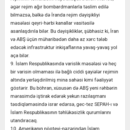
əgər rejim ağır bombardmanlarla təslim edilə
bilməzsə, bəlkə də İranda rejim dəyişikliyi
məsələsi qeyri-hərbi kanallar vasitəsilə
asanlaşdırıla bilər. Bu dəyişikliklər, şübhəsiz ki, İran
və ABŞ üçün müharibədən daha az xərc tələb
edəcək infrastruktur inkişaflarına yavaş-yavaş yol
aça bilər.
9. İslam Respublikasında varislik məsələsi və heç
bir varisin olmaması ilə bağlı ciddi şayiələr rejimin
altında yerləşdirilmiş mina sahəsi kimi fəaliyyət
göstərir. Bu böhran, xüsusən də ABŞ yeni rəhbərin
mərasimdə iştirak edərək yekun razılaşmanı
təsdiqləməsində israr edərsə, gec-tez SEPAH-ı və
İslam Respublikasının təhlükəsizlik qurumlarını
utandıracaq.
10. Amerikanın nöqteyi-nəzərindən İslam