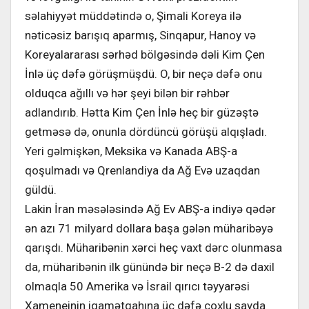
səlahiyyət müddətində o, Şimali Koreya ilə
nəticəsiz barışıq aparmış, Sinqapur, Hanoy və
Koreyalararası sərhəd bölgəsində dəli Kim Çen
İnlə üç dəfə görüşmüşdü. O, bir neçə dəfə onu
olduqca ağıllı və hər şeyi bilən bir rəhbər
adlandırıb. Hətta Kim Çen İnlə heç bir güzəştə
getməsə də, onunla dördüncü görüşü alqışladı.
Yeri gəlmişkən, Meksika və Kanada ABŞ-a
qoşulmadı və Qrenlandiya da Ağ Evə uzaqdan
güldü.
Lakin İran məsələsində Ağ Ev ABŞ-a indiyə qədər
ən azı 71 milyard dollara başa gələn müharibəyə
qarışdı. Müharibənin xərci heç vaxt dərc olunmasa
da, müharibənin ilk günündə bir neçə B-2 də daxil
olmaqla 50 Amerika və İsrail qırıcı təyyarəsi
Xameneinin iqamətgahına üç dəfə çoxlu sayda