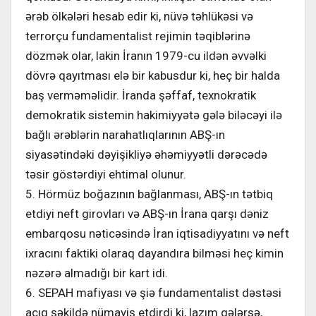
ərəb ölkələri hesab edir ki, nüvə təhlükəsi və
terrorçu fundamentalist rejimin təqiblərinə
dözmək olar, lakin İranın 1979-cu ildən əvvəlki
dövrə qayıtması elə bir kabusdur ki, heç bir halda
baş verməməlidir. İranda şəffaf, texnokratik
demokratik sistemin hakimiyyətə gələ biləcəyi ilə
bağlı ərəblərin narahatlıqlarının ABŞ-ın
siyasətindəki dəyişikliyə əhəmiyyətli dərəcədə
təsir göstərdiyi ehtimal olunur.
5. Hörmüz boğazının bağlanması, ABŞ-ın tətbiq
etdiyi neft girovları və ABŞ-ın İrana qarşı dəniz
embarqosu nəticəsində İran iqtisadiyyatını və neft
ixracını faktiki olaraq dayandıra bilməsi heç kimin
nəzərə almadığı bir kart idi.
6. SEPAH mafiyası və şiə fundamentalist dəstəsi
açıq şəkildə nümayiş etdirdi ki, lazım gələrsə,