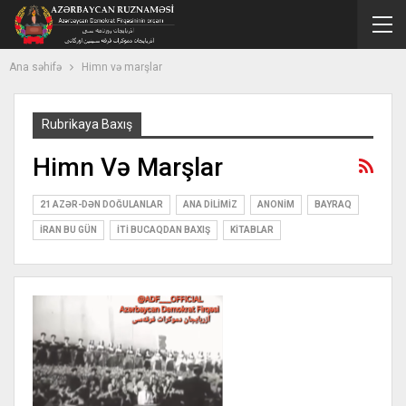
Ana səhifə
Himn və marşlar
Rubrikaya Baxış
Himn Və Marşlar
21 AZƏR-DƏN DOĞULANLAR
ANA DILIMIZ
ANONIM
BAYRAQ
İRAN BU GÜN
İTI BUCAQDAN BAXIŞ
KITABLAR