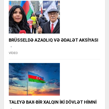
BRÜSSELDƏ AZADLIQ VƏ ƏDALƏT AKSİYASI
VİDEO
TALEYƏ BAX-BİR XALQIN İKİ DÖVLƏT HİMNİ