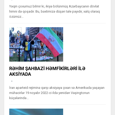
Yəqin çoxumuz bilmir ki, ikiyə bölünmüş Azərbaycanın dövlət
himni də qoşadır. Bu, bəxtimizə düşən tale payıdır, xalq olaraq
özümüz…
RƏHİM ŞAHBAZİ HƏMFİKİRLƏRİ İLƏ
AKSİYADA
İran aparteid rejiminə qarşı aksiyaya çıxan və Amerikada yaşayan
mühacirlər 19 noyabr 2022-ci ildə yenidən Vaşingtonun
küçələrində…