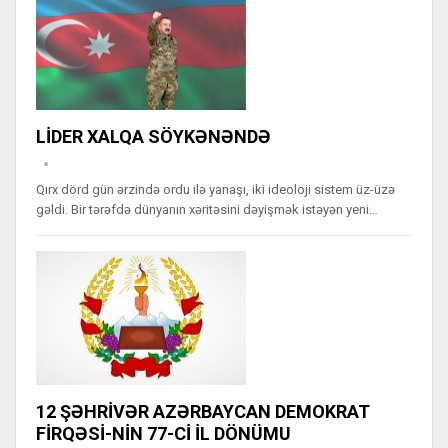
LİDER XALQA SÖYKƏNƏNDƏ
Qırx dörd gün ərzində ordu ilə yanaşı, iki ideoloji sistem üz-üzə
gəldi. Bir tərəfdə dünyanın xəritəsini dəyişmək istəyən yeni…
12 ŞƏHRİVƏR AZƏRBAYCAN DEMOKRAT
FİRQƏSİ-NİN 77-Cİ İL DÖNÜMU