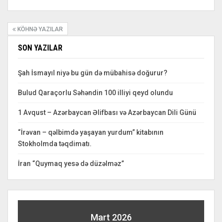
KÖHNƏ YAZILAR
SON YAZILAR
Şah İsmayıl niyə bu gün də mübahisə doğurur?
Bulud Qaraçorlu Səhəndin 100 illiyi qeyd olundu
1 Avqust – Azərbaycan Əlifbası və Azərbaycan Dili Günü
“İrəvan – qəlbimdə yaşayan yurdum” kitabının
Stokholmda təqdimatı.
İran “Quymaq yesə də düzəlməz”
Mart 2026