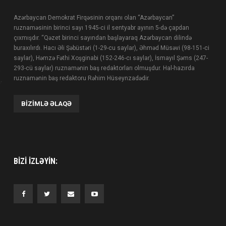
Azərbaycan Demokrat Firqəsinin orqanı olan “Azərbaycan”
ruznaməsinin birinci sayı 1945-ci il sentyabr ayının 5-də çapdan
çıxmışdır. “Qəzet birinci sayından başlayaraq Azərbaycan dilində
buraxılırdı. Hacı Əli Şəbüstəri (1-29-cu saylar), Əhməd Müsəvi (98-151-ci
saylar), Həmzə Fəthi Xoşginabi (152-246-cı saylar), İsmayıl Şəms (247-
293-cü saylar) ruznamənin baş redaktorları olmuşdur. Hal-hazırda
ruznamənin baş redaktoru Rəhim Hüseynzadədir.
BIZIMLƏ ƏLAQƏ
BIZI IZLƏYIN: