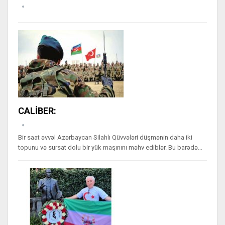
CALİBER:
Bir saat əvvəl Azərbaycan Silahlı Qüvvələri düşmənin daha iki
topunu və sursat dolu bir yük maşınını məhv ediblər. Bu barədə…