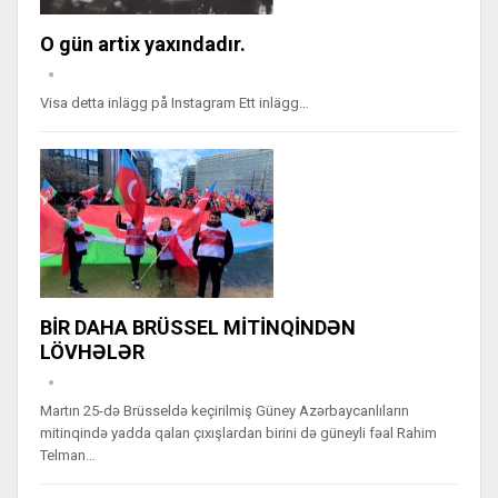
O gün artix yaxındadır.
Visa detta inlägg på Instagram Ett inlägg…
BİR DAHA BRÜSSEL MİTİNQİNDƏN
LÖVHƏLƏR
Martın 25-də Brüsseldə keçirilmiş Güney Azərbaycanlıların
mitinqində yadda qalan çıxışlardan birini də güneyli fəal Rahim
Telman…