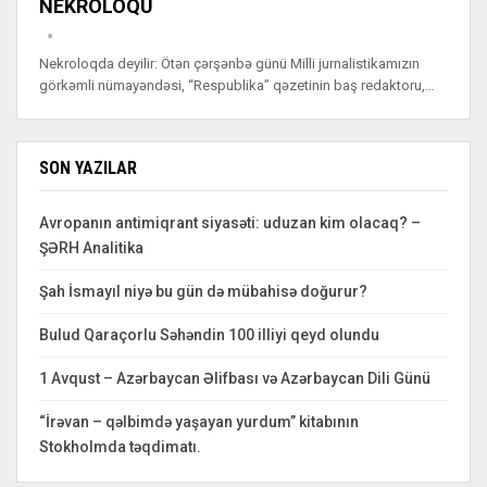
NEKROLOQU
Nekroloqda deyilir: Ötən çərşənbə günü Milli jurnalistikamızın
görkəmli nümayəndəsi, “Respublika” qəzetinin baş redaktoru,…
SON YAZILAR
Avropanın antimiqrant siyasəti: uduzan kim olacaq? –
ŞƏRH Analitika
Şah İsmayıl niyə bu gün də mübahisə doğurur?
Bulud Qaraçorlu Səhəndin 100 illiyi qeyd olundu
1 Avqust – Azərbaycan Əlifbası və Azərbaycan Dili Günü
“İrəvan – qəlbimdə yaşayan yurdum” kitabının
Stokholmda təqdimatı.