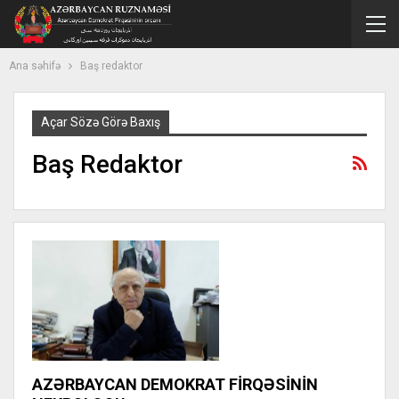
Ana səhifə
Baş redaktor
Açar Sözə Görə Baxış
Baş Redaktor
AZƏRBAYCAN DEMOKRAT FİRQƏSİNİN