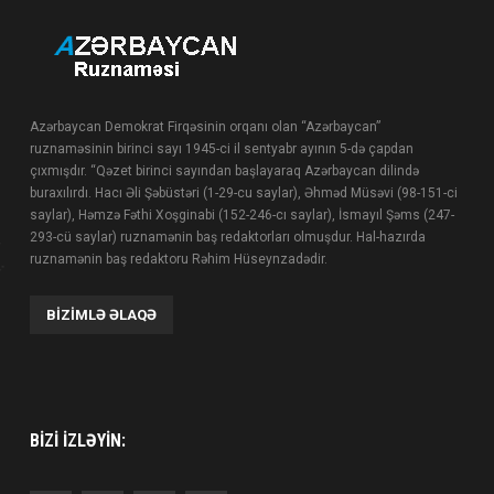
Azərbaycan Demokrat Firqəsinin orqanı olan “Azərbaycan”
ruznaməsinin birinci sayı 1945-ci il sentyabr ayının 5-də çapdan
çıxmışdır. “Qəzet birinci sayından başlayaraq Azərbaycan dilində
buraxılırdı. Hacı Əli Şəbüstəri (1-29-cu saylar), Əhməd Müsəvi (98-151-ci
saylar), Həmzə Fəthi Xoşginabi (152-246-cı saylar), İsmayıl Şəms (247-
293-cü saylar) ruznamənin baş redaktorları olmuşdur. Hal-hazırda
ruznamənin baş redaktoru Rəhim Hüseynzadədir.
BIZIMLƏ ƏLAQƏ
BIZI IZLƏYIN: