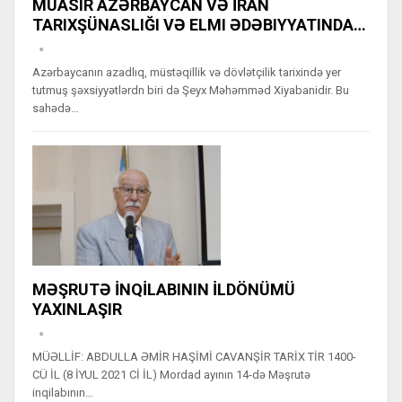
MÜASIR AZƏRBAYCAN VƏ İRAN
TARIXŞÜNASLIĞI VƏ ELMI ƏDƏBIYYATINDA…
Azərbaycanın azadlıq, müstəqillik və dövlətçilik tarixində yer
tutmuş şəxsiyyətlərdn biri də Şeyx Məhəmməd Xiyabanidir. Bu
sahədə…
MƏŞRUTƏ İNQİLABININ İLDÖNÜMÜ
YAXINLAŞIR
MÜƏLLİF: ABDULLA ƏMİR HAŞİMİ CAVANŞİR TARİX TİR 1400-
CÜ İL (8 İYUL 2021 Cİ İL) Mordad ayının 14-də Məşrutə
inqilabının…