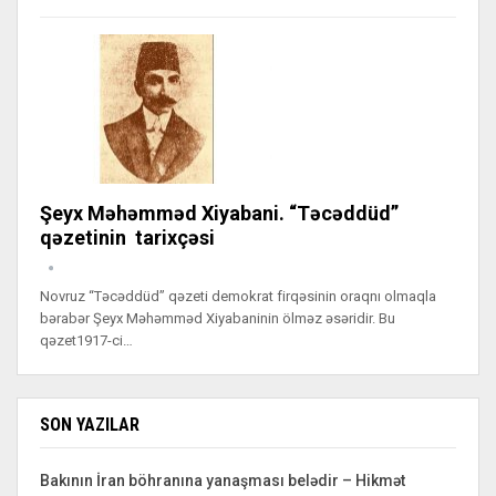
Şeyx Məhəmməd Xiyabani. “Təcəddüd”
qəzetinin tarixçəsi
Novruz “Təcəddüd” qəzeti demokrat firqəsinin oraqnı olmaqla
bərabər Şeyx Məhəmməd Xiyabaninin ölməz əsəridir. Bu
qəzet1917-ci…
SON YAZILAR
Bakının İran böhranına yanaşması belədir – Hikmət