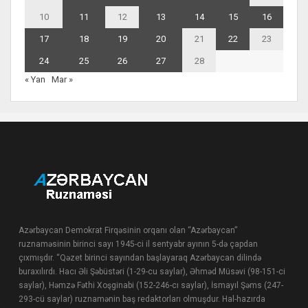
10
11
12
13
14
15
16
17
18
19
20
21
22
23
24
25
26
27
28
« Yan
Mar »
Azərbaycan Demokrat Firqəsinin orqanı olan “Azərbaycan”
ruznaməsinin birinci sayı 1945-ci il sentyabr ayının 5-də çapdan
çıxmışdır. “Qəzet birinci sayından başlayaraq Azərbaycan dilində
buraxılırdı. Hacı Əli Şəbüstəri (1-29-cu saylar), Əhməd Müsəvi (98-151-ci
saylar), Həmzə Fəthi Xoşginabi (152-246-cı saylar), İsmayıl Şəms (247-
293-cü saylar) ruznamənin baş redaktorları olmuşdur. Hal-hazırda