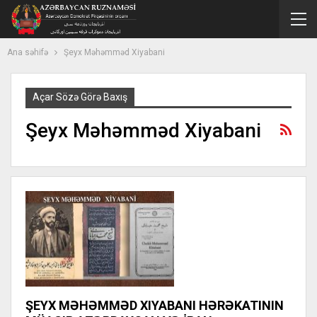
Ana səhifə
Şeyx Məhəmməd Xiyabani
Açar Sözə Görə Baxış
Şeyx Məhəmməd Xiyabani
ŞEYX MƏHƏMMƏD XIYABANI HƏRƏKATININ