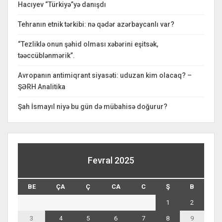
Hacıyev “Türkiyə”yə danışdı
Tehranın etnik tərkibi: nə qədər azərbaycanlı var?
“Tezliklə onun şəhid olması xəbərini eşitsək,
təəccüblənmərik”.
Avropanın antimiqrant siyasəti: uduzan kim olacaq? –
ŞƏRH Analitika
Şah İsmayıl niyə bu gün də mübahisə doğurur?
Fevral 2025
BE
ÇA
Ç
CA
C
Ş
B
1
2
3
4
5
6
7
8
9