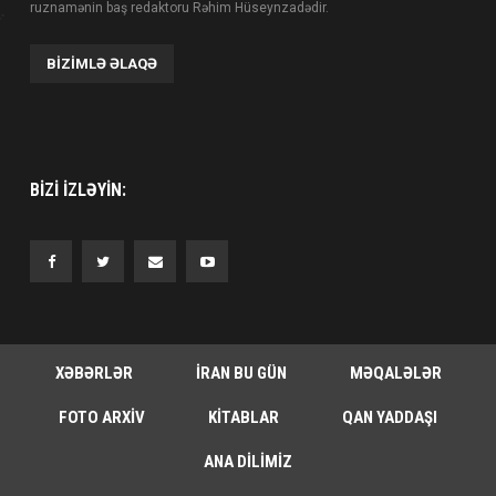
ruznamənin baş redaktoru Rəhim Hüseynzadədir.
BIZIMLƏ ƏLAQƏ
BIZI IZLƏYIN:
XƏBƏRLƏR
İRAN BU GÜN
MƏQALƏLƏR
FOTO ARXIV
KITABLAR
QAN YADDAŞI
ANA DILIMIZ