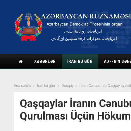
XƏBƏRLƏR
İRAN BU GÜN
ADF-NIN SƏN
Ana səhifə
İran bu gün
Qaşqaylar İranın Cənubunda Qaşqay əyalət
Qaşqaylar İranın Cənub
Qurulması Üçün Hökumə