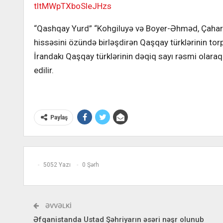
tltMWpTXboSleJHzs
“Qashqay Yurd” “Kohgiluyə və Boyer-Əhməd, Çaharmah
hissəsini özündə birləşdirən Qaşqay türklərinin torp
İrandakı Qaşqay türklərinin dəqiq sayı rəsmi olara
edilir.
Paylaş
5052 Yazı
0 Şərh
ƏVVƏLKI
Əfqanistanda Ustad Şəhriyarın əsəri nəşr olunub