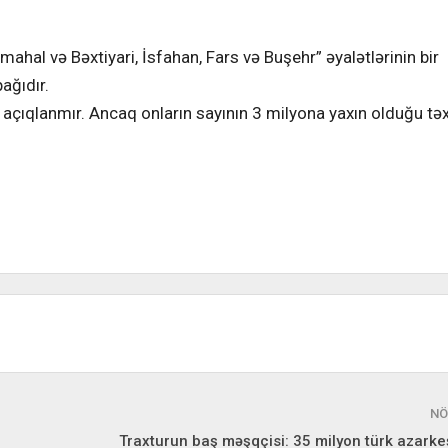
al və Bəxtiyari, İsfahan, Fars və Buşehr” əyalətlərinin bir
ağıdır.
q açıqlanmır. Ancaq onların sayının 3 milyona yaxın olduğu t
NÖ
Traxturun baş məşqçisi: 35 milyon türk azark