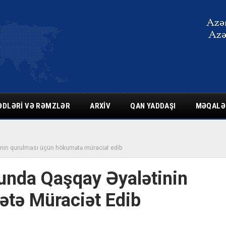
ƏDLƏRI VƏ RƏMZLƏR
ARXIV
QAN YADDAŞI
MƏQALƏ
inin qurulması üçün hökumətə müraciət edib
unda Qaşqay Əyalətinin
tə Müraciət Edib