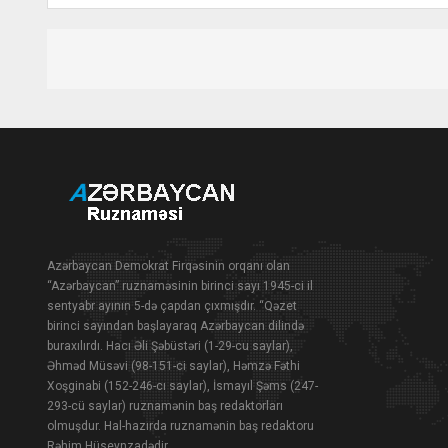
Azərbaycan Demokrat Firqəsinin orqanı olan
“Azərbaycan” ruznaməsinin birinci sayı 1945-ci il
sentyabr ayının 5-də çapdan çıxmışdır. “Qəzet
birinci sayından başlayaraq Azərbaycan dilində
buraxılırdı. Hacı Əli Şəbüstəri (1-29-cu saylar),
Əhməd Müsəvi (98-151-ci saylar), Həmzə Fəthi
Xoşginabi (152-246-cı saylar), İsmayıl Şəms (247-
293-cü saylar) ruznamənin baş redaktorları
olmuşdur. Hal-hazırda ruznamənin baş redaktoru
Rəhim Hüseynzadədir.