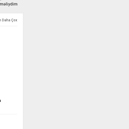
məliydim
ən Daha Çox
m