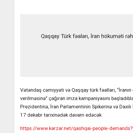
Qaşqay Türk fəaları, İran hökuməti rə
Vətəndaş cəmiyyəti və Qaşqay türk fəalları, “İranı
verilməsinə” çağıran imza kampaniyasını başladıbl
Prezidentinə, İran Parlamentinin Spikerinə və Daxil
17 dekabr tarixinədək davam edəcək.
https://www.karzar.net/qashqai-people-dema