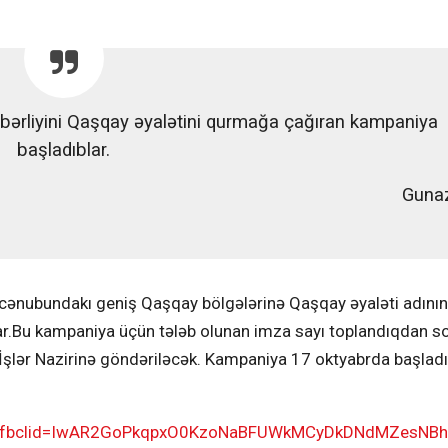
hbərliyini Qaşqay əyalətini qurmağa çağıran kampaniya
başladıblar.
Gunaz
n cənubundakı geniş Qaşqay bölgələrinə Qaşqay əyaləti adının
ar.Bu kampaniya üçün tələb olunan imza sayı toplandıqdan so
i İşlər Nazirinə göndəriləcək. Kampaniya 17 oktyabrda başladı
nds?fbclid=IwAR2GoPkqpxO0KzoNaBFUWkMCyDkDNdMZesNB