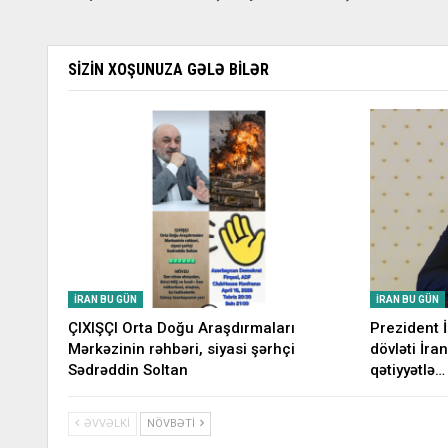
SIZIN XOŞUNUZA GƏLƏ BILƏR
İRAN BU GÜN
İRAN BU GÜN
ÇIXIŞÇI Orta Doğu Araşdırmaları
Prezident 
Mərkəzinin rəhbəri, siyasi şərhçi
dövləti İran
Sədrəddin Soltan
qətiyyətlə…
ƏVVƏLKI
NÖVBƏTI