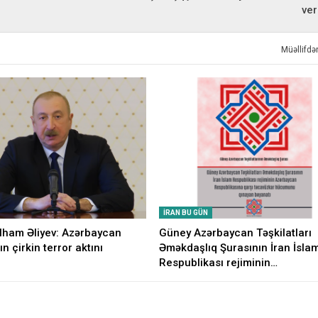
ver
Müəllifd
İRAN BU GÜN
İlham Əliyev: Azərbaycan
Güney Azərbaycan Təşkilatları
ın çirkin terror aktını
Əməkdaşlıq Şurasının İran İsla
Respublikası rejiminin…