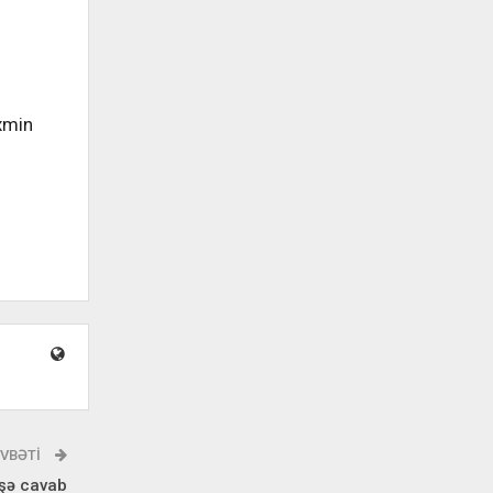
əxmin
VBƏTI
eşə cavab