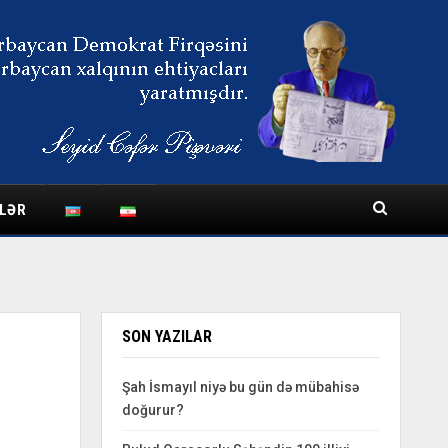
LƏR
SON YAZILAR
Şah İsmayıl niyə bu gün də mübahisə
doğurur?