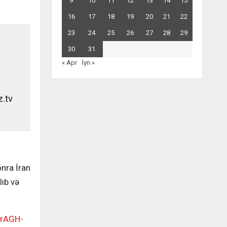
9
10
11
12
13
14
15
16
17
18
19
20
21
22
23
24
25
26
27
28
29
30
31
« Apr
İyn »
.tv
nra İran
lıb və
hrAGH-