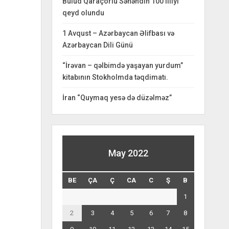
Bulud Qaraçorlu Səhəndin 100 illiyi
qeyd olundu
1 Avqust – Azərbaycan Əlifbası və
Azərbaycan Dili Günü
“İrəvan – qəlbimdə yaşayan yurdum”
kitabının Stokholmda təqdimatı.
İran “Quymaq yesə də düzəlməz”
May 2022
BE
ÇA
Ç
CA
C
Ş
B
1
2
3
4
5
6
7
8