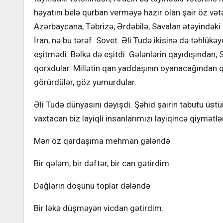
həyatını belə qurban verməyə hazır olan şair öz və
Azərbaycana, Təbrizə, Ərdəbilə, Savalan ətəyindək
İran, nə bu tərəf Sovet. Əli Tudə ikisinə də təhlükəy
eşitmədi. Bəlkə də eşitdi. Gələnlərin qayıdışından, 
qorxdular. Millətin qan yaddaşının oyanacağından q
görürdülər, göz yumurdular.
Əli Tudə dünyasını dəyişdi. Şəhid şairin tabutu üst
vaxtacan biz layiqli insanlarımızı layiqincə qiymə
Mən öz qardaşıma mehman gələndə
Bir qələm, bir dəftər, bir can gətirdim.
Dağların döşünü toplar dələndə
Bir ləkə düşməyən vicdan gətirdim.