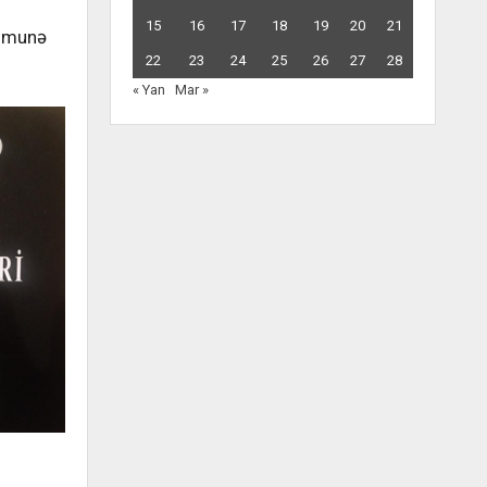
15
16
17
18
19
20
21
nümunə
22
23
24
25
26
27
28
« Yan
Mar »