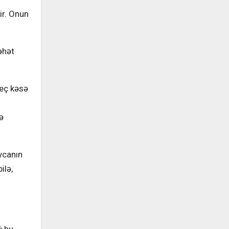
ir. Onun
əhət
Heç kəsə
ə
ycanın
ilə,