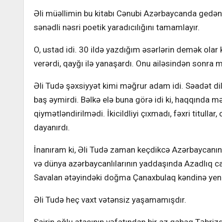
Əli müəllimin bu kitabı Cənubi Azərbaycanda gedən a
sənədli nəsri poetik yaradıcılığını tamamlayır.
O, ustad idi. 30 ildə yazdığım əsərlərin demək olar
verərdi, qayğı ilə yanaşardı. Onu ailəsindən sonra m
Əli Tudə şəxsiyyət kimi məğrur adam idi. Səadət di
baş əymirdi. Bəlkə elə buna görə idi ki, haqqında mə
qiymətləndirilmədi. İkicildliyi çıxmadı, fəxri titul
dayanırdı.
İnanıram ki, Əli Tudə zaman keçdikcə Azərbaycanın 
və dünya azərbaycanlılarının yaddaşında Azadlıq ca
Savalan ətəyindəki doğma Çanaxbulaq kəndinə yeni
Əli Tudə heç vaxt vətənsiz yaşamamışdır.