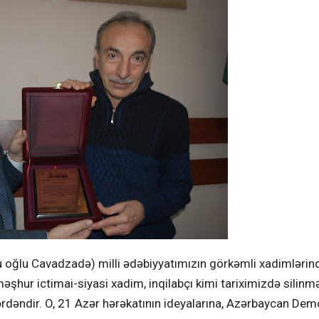
lu oğlu Cavadzadə) milli ədəbiyyatımızın görkəmli xadimlərind
şhur ictimai-siyasi xadim, inqilabçı kimi tariximizdə silinmə
ərdəndir. O, 21 Azər hərəkatının ideyalarına, Azərbaycan Dem