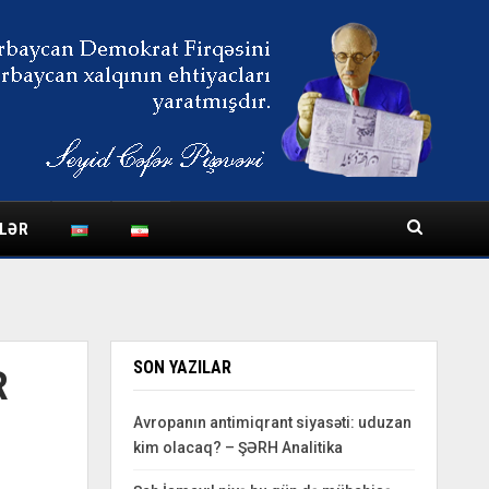
LƏR
SON YAZILAR
R
Avropanın antimiqrant siyasəti: uduzan
kim olacaq? – ŞƏRH Analitika