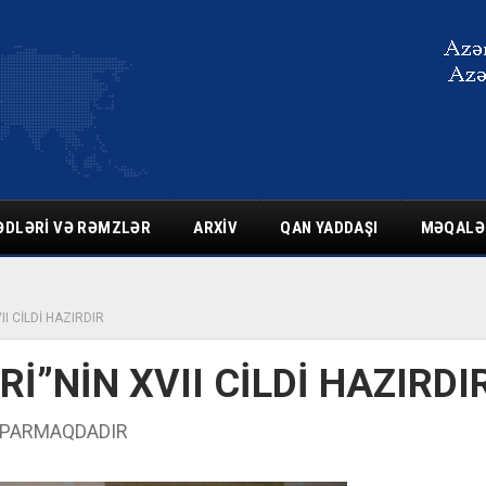
ƏDLƏRI VƏ RƏMZLƏR
ARXIV
QAN YADDAŞI
MƏQALƏ
II CİLDİ HAZIRDIR
İ”NİN XVII CİLDİ HAZIRDI
 APARMAQDADIR