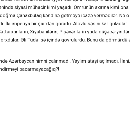
tənində siyasi mühacir kimi yaşadı. Ömrünün axırına kimi ona
i doğma Çanaxbulaq kəndinə getməyə icazə vermədilər. Nə o 
di. İki imperiya bir şairdən qorxdu. Alovlu səsini kar qulaqlar
Səttarxanların, Xiyabanilərin, Pişəvərilərin yada düşəcə-yində
orxdular. Əli Tudə isə içində qovrulurdu. Bunu da görmürdülə
ündə Azərbaycan himni çalınmadı. Yaylım atəşi açılmadı. İlahi
tləndirməyi bacarmayacağıq?!