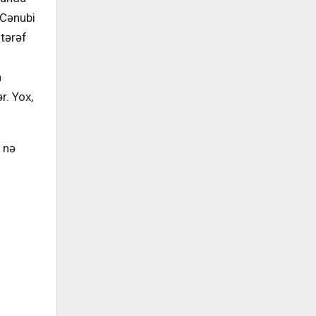
 Cənubi
tərəf
n
r. Yox,
, nə