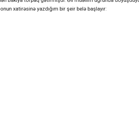
zdən Bakıya torpaq gətirmişdi. Əli müəllim uğrunda döyüşdüy
onun xatirəsinə yazdığım bir şeir belə başlayır: