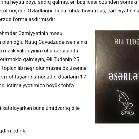
arına həyatı boyu sadiq qalmış, ən başlıcası özündən sonrakı
nək olmuşdur. Övladlarını da bu ruhda böyütmüş, cəmiyyətin 
tərzdə formalaşdırmışdır.
Səhmdar Cəmiyyətinin məsul
olan oğlu Natiq Cavadzadə isə nəinki
a malik valideyinin ruhu qarşısında
etirməklə qalmayıb, Əli Tudənin 25
n toplanılıb nəşr olunmasını öz üzərinə
 ilk möhtəşəm nümunədir. Əsərlərin 17
dəbi ictimaiyyətimizə böyük töhfə
i xatırlayarkən buna ümidvarlıq dilə
qdim edirik.