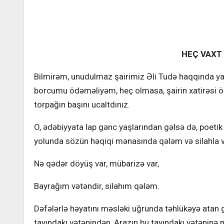
HEÇ VAXT
Bilmirəm, unudulmaz şairimiz Əli Tudə haqqında
borcumu ödəməliyəm, heç olmasa, şairin xatirəsi ön
torpağın başını ucaltdınız.
O, ədəbiyyata lap gənc yaşlarından gəlsə də, poetik
yolunda sözün həqiqi mənasında qələm və silahla
Nə qədər döyüş var, mübarizə var,
Bayrağım vətəndir, silahım qələm.
Dəfələrlə həyatını məsləki uğrunda təhlükəyə atan g
tayındakı vətənindən, Arazın bu tayındakı vətəninə