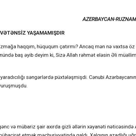
AZERBAYCAN-RUZNAM
 VƏTƏNSİZ YAŞAMAMIŞDIR
 yazmağa haqqım, hüququm çatırmı? Ancaq mən nə vaxtsa öz
ündə baş əyib deyim ki, Sizə Allah rəhmət eləsin Əli müəllim
 yaradıcılığı səngərlərdə püxtələşmişdi. Cənubi Azərbaycanın 
 vuruşmuşdu.
ənc və mübariz şair axırda gizli əllərin xəyanəti nəticəsində 
 mühacirət etmək məcburiyyətində qaldı. Xalqının azadlığı uğ