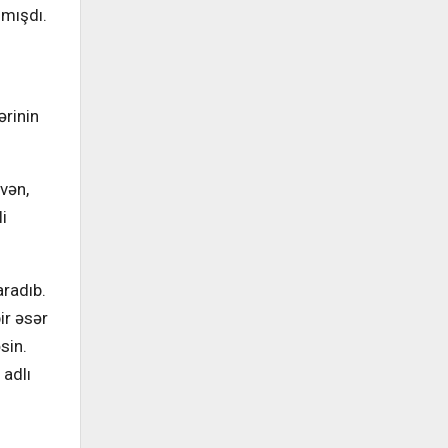
nmışdı.
ərinin
vən,
i
aradıb.
ir əsər
sin.
 adlı