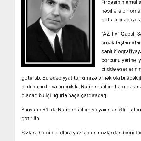
Firqəsinin amall
nəsillərə bir ör
götürə biləcəyi 
“AZ TV” Qapalı 
əməkdaşlarından 
şanlı bioqrafiyay
borcunu yerinə y
cilddə əsərlərini
götürüb. Bu ədəbiyyat tariximizə örnək ola biləcək
cildi hazırdır və əminik ki, Natiq müəllim həm də ə
olacaq bu işi uğurla başa çatdıracaq.
Yanvarın 31-də Natiq müəllim və yaxınları Əli Tudən
gətirilib.
Sizlərə həmin cildlərə yazılan ön sözlərdən birini tə