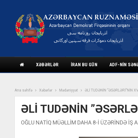
XƏBƏRLƏR
İRAN BU GÜN
ADF-NIN SƏN
Ana səhifə
Xəbərlər
Mədəniyyət
ƏLİ TUDƏNİN ”ƏSƏRLƏRİ”NİN XV
ƏLİ TUDƏNİN ”ƏSƏRLƏR
OĞLU NATİQ MÜƏLLİM DAHA 8-İ ÜZƏRİNDƏ İŞ