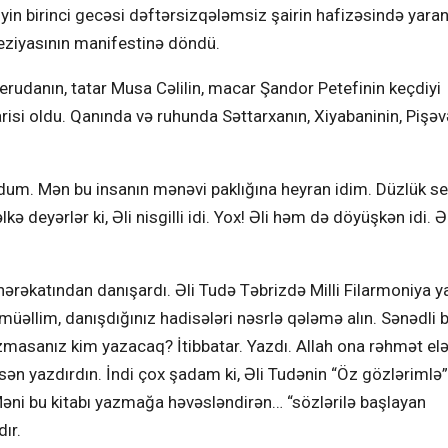
yin birinci gecəsi dəftərsizqələmsiz şairin hafizəsində yara
eziyasının manifestinə döndü.
 Nerudanın, tatar Musa Cəlilin, macar Şandor Petefinin keçdiyi
risi oldu. Qanında və ruhunda Səttarxanın, Xiyabaninin, Pişəv
 oldum. Mən bu insanın mənəvi paklığına heyran idim. Düzlük se
 deyərlər ki, Əli nisgilli idi. Yox! Əli həm də döyüşkən idi. Əl
ərəkatından danışardı. Əli Tudə Təbrizdə Milli Filarmoniya y
üəllim, danışdığınız hadisələri nəsrlə qələmə alın. Sənədli b
masanız kim yazacaq? İtibbatar. Yazdı. Allah ona rəhmət elə
sən yazdırdın. İndi çox şadam ki, Əli Tudənin “Öz gözlərimlə”
Məni bu kitabı yazmağa həvəsləndirən… “sözlərilə başlayan
dır.