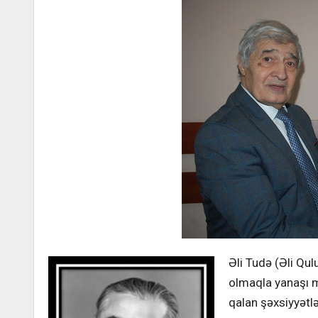
Əli Tudə (Əli Qu
olmaqla yanaşı mə
qalan şəxsiyyətl