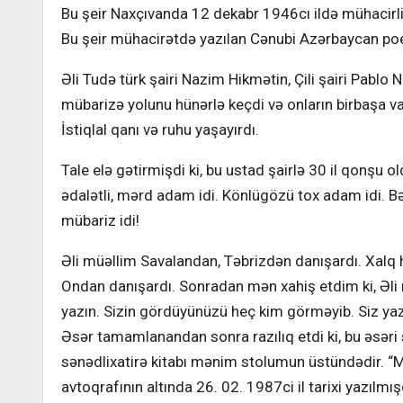
Bu şeir Naxçıvanda 12 dekabr 1946cı ildə mühacirli
Bu şeir mühacirətdə yazılan Cənubi Azərbaycan po
Əli Tudə türk şairi Nazim Hikmətin, Çili şairi Pablo
mübarizə yolunu hünərlə keçdi və onların birbaşa va
İstiqlal qanı və ruhu yaşayırdı.
Tale elə gətirmişdi ki, bu ustad şairlə 30 il qonşu
ədalətli, mərd adam idi. Könlügözü tox adam idi. Bəlkə
mübariz idi!
Əli müəllim Savalandan, Təbrizdən danışardı. Xalq h
Ondan danışardı. Sonradan mən xahiş etdim ki, Əli m
yazın. Sizin gördüyünüzü heç kim görməyib. Siz yaz
Əsər tamamlanandan sonra razılıq etdi ki, bu əsəri 
sənədlixatirə kitabı mənim stolumun üstündədir. “
avtoqrafının altında 26. 02. 1987ci il tarixi yazılmış