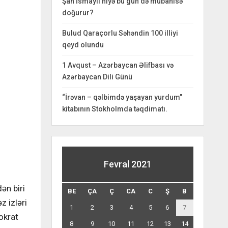
Şah İsmayıl niyə bu gün də mübahisə
doğurur?
Bulud Qaraçorlu Səhəndin 100 illiyi
qeyd olundu
1 Avqust – Azərbaycan Əlifbası və
Azərbaycan Dili Günü
“İrəvan – qəlbimdə yaşayan yurdum”
kitabının Stokholmda təqdimatı.
Fevral 2021
ən biri
BE
ÇA
Ç
CA
C
Ş
B
z izləri
1
2
3
4
5
6
7
okrat
8
9
10
11
12
13
14