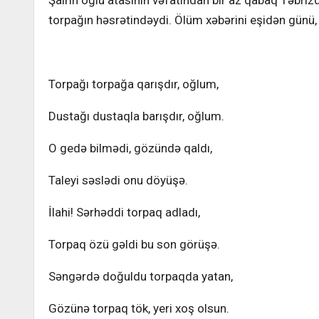
Şairin oğlu atasının vəfatından bir az qabaq Təbri
torpağın həsrətindəydi. Ölüm xəbərini eşidən günü, 
Torpağı torpağa qarışdır, oğlum,
Dustağı dustaqla barışdır, oğlum.
O gedə bilmədi, gözündə qaldı,
Taleyi səslədi onu döyüşə.
İlahi! Sərhəddi torpaq adladı,
Torpaq özü gəldi bu son görüşə.
Səngərdə doğuldu torpaqda yatan,
Gözünə torpaq tök, yeri xoş olsun.