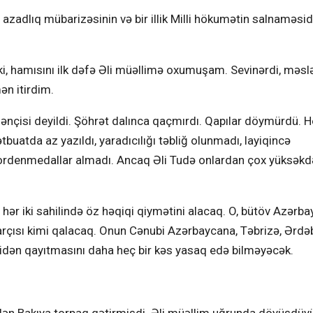
zadlıq mübarizəsinin və bir illik Milli hökumətin salnaməsid
 ki, hamısını ilk dəfə Əli müəllimə oxumuşam. Sevinərdi, məsl
ən itirdim.
lənçisi deyildi. Şöhrət dalınca qaçmırdı. Qapılar döymürdü. 
tbuatda az yazıldı, yaradıcılığı təbliğ olunmadı, layiqincə
lar, ordenmedallar almadı. Ancaq Əli Tudə onlardan çox yüksəkd
hər iki sahilində öz həqiqi qiymətini alacaq. O, bütöv Azərba
rçısı kimi qalacaq. Onun Cənubi Azərbaycana, Təbrizə, Ərdəb
dən qayıtmasını daha heç bir kəs yasaq edə bilməyəcək.