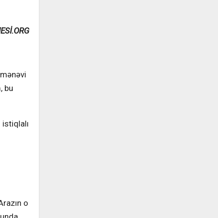
ESİ.ORG
 mənəvi
, bu
istiqlalı
Arazın o
runda