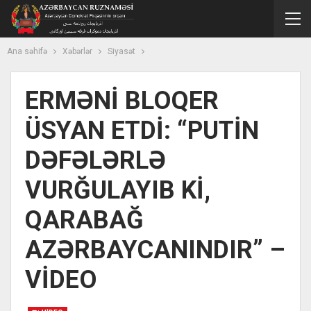
Ana səhifə
Xəbərlər
Siyasət
ERMƏNİ BLOQER
ÜSYAN ETDİ: “PUTİN
DƏFƏLƏRLƏ
VURĞULAYIB Kİ,
QARABAĞ
AZƏRBAYCANINDIR” –
VİDEO