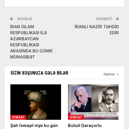
ƏVVƏLKI
NÖVBƏTI
İRAN İSLAM
İRANLI NAZİR TƏHDİD
RESPUBLİKASI İLƏ
EDİR
AZƏRBAYCAN
RESPUBLİKASI
ARASINDA BU GÜNKİ
MÜNASİBƏT
SIZIN XOŞUNUZA GƏLƏ BILƏR
Hamısı
SIYASƏT
SIYASƏT
Şah İsmayıl niyə bu gün
Bulud Qaraçorlu