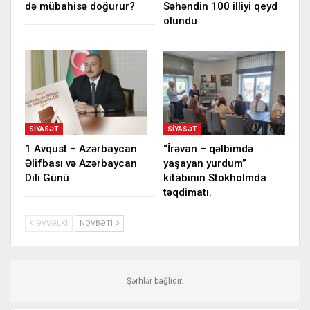
də mübahisə doğurur?
Səhəndin 100 illiyi qeyd
olundu
SIYASƏT
SIYASƏT
1 Avqust – Azərbaycan
“İrəvan – qəlbimdə
Əlifbası və Azərbaycan
yaşayan yurdum”
Dili Günü
kitabının Stokholmda
təqdimatı.
ƏVVƏLKI
NÖVBƏTI
Şərhlər bağlıdır.