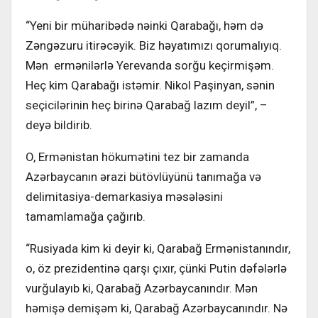
“Yeni bir müharibədə nəinki Qarabağı, həm də
Zəngəzuru itirəcəyik. Biz həyatımızı qorumalıyıq.
Mən ermənilərlə Yerevanda sorğu keçirmişəm.
Heç kim Qarabağı istəmir. Nikol Paşinyan, sənin
seçicilərinin heç birinə Qarabağ lazım deyil”, –
deyə bildirib.
O, Ermənistan hökumətini tez bir zamanda
Azərbaycanın ərazi bütövlüyünü tanımağa və
delimitasiya-demarkasiya məsələsini
tamamlamağa çağırıb.
“Rusiyada kim ki deyir ki, Qarabağ Ermənistanındır,
o, öz prezidentinə qarşı çıxır, çünki Putin dəfələrlə
vurğulayıb ki, Qarabağ Azərbaycanındır. Mən
həmişə demişəm ki, Qarabağ Azərbaycanındır. Nə