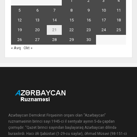
1
2
3
4
5
6
7
8
9
10
11
12
13
14
15
16
17
18
19
20
21
22
23
24
25
26
27
28
29
30
« Avq
Okt »
Azərbaycan Demokrat Firqəsinin orqanı olan “Azərbaycan”
ruznaməsinin birinci sayı 1945-ci il sentyabr ayının 5-də çapdan
çıxmışdır. “Qəzet birinci sayından başlayaraq Azərbaycan dilində
buraxılırdı. Hacı Əli Şəbüstəri (1-29-cu saylar), Əhməd Müsəvi (98-151-ci