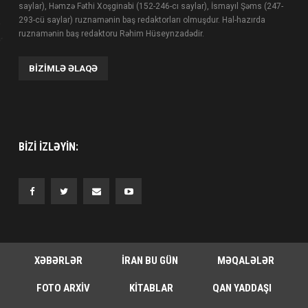
saylar), Həmzə Fəthi Xoşginabi (152-246-cı saylar), İsmayıl Şəms (247-
293-cü saylar) ruznamənin baş redaktorları olmuşdur. Hal-hazırda
ruznamənin baş redaktoru Rəhim Hüseynzadədir.
BIZIMLƏ ƏLAQƏ
BIZI IZLƏYIN:
XƏBƏRLƏR
İRAN BU GÜN
MƏQALƏLƏR
FOTO ARXIV
KITABLAR
QAN YADDAŞI