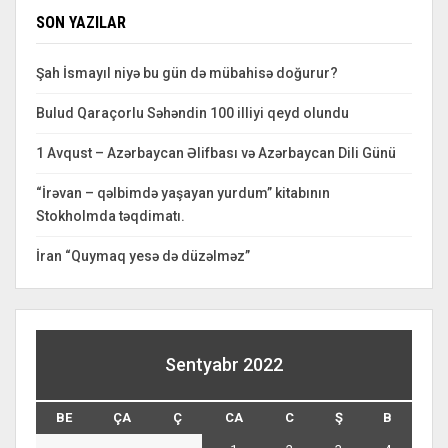
SON YAZILAR
Şah İsmayıl niyə bu gün də mübahisə doğurur?
Bulud Qaraçorlu Səhəndin 100 illiyi qeyd olundu
1 Avqust – Azərbaycan Əlifbası və Azərbaycan Dili Günü
“İrəvan – qəlbimdə yaşayan yurdum” kitabının
Stokholmda təqdimatı.
İran “Quymaq yesə də düzəlməz”
Sentyabr 2022
BE
ÇA
Ç
CA
C
Ş
B