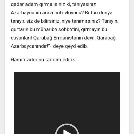
qədər adam qırmalısınız ki, tanıyasınız
Azərbaycanın ərazi bütövlüyünü? Bütün dünya
tanıyır, siz də bilirsiniz, niyə tanımırsınız? Tanıyın,
qurtarın bu müharibə söhbətini, qırmayın bu
cavanları! Qarabağ Ermənistanın deyil, Qarabağ
Azərbaycanındır!”- deyə qeyd edib.
Həmin videonu təqdim edirik.
Video
Oynadıcı