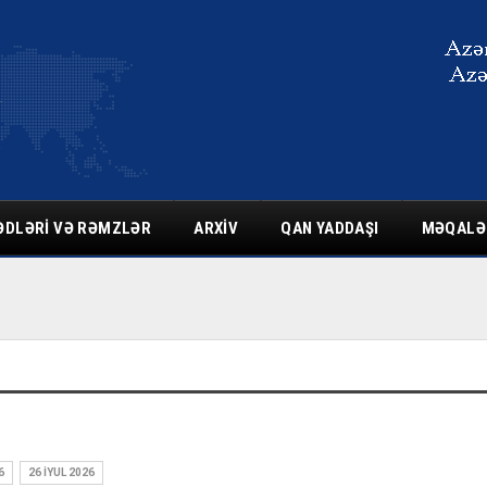
ƏDLƏRI VƏ RƏMZLƏR
ARXIV
QAN YADDAŞI
MƏQALƏ
6
26 İYUL 2026