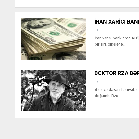
İRAN XARİCİ BA
İran xarici banklarda AB
bir sıra ölkələrlə…
DOKTOR RZA BƏ
Əziz və dəyərli həmvətənl
doğumlu Rza…