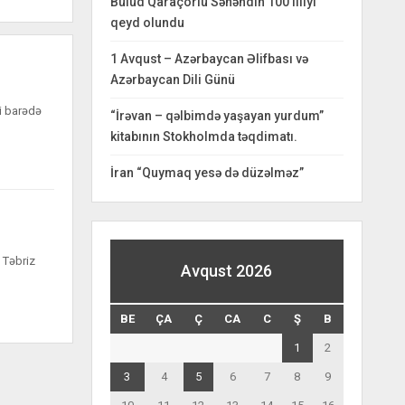
Bulud Qaraçorlu Səhəndin 100 illiyi
qeyd olundu
1 Avqust – Azərbaycan Əlifbası və
Azərbaycan Dili Günü
si barədə
“İrəvan – qəlbimdə yaşayan yurdum”
kitabının Stokholmda təqdimatı.
İran “Quymaq yesə də düzəlməz”
 Təbriz
Avqust 2026
BE
ÇA
Ç
CA
C
Ş
B
1
2
3
4
5
6
7
8
9