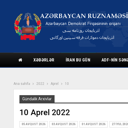
XƏBƏRLƏR
İRAN BU GÜN
ADF-NIN SƏN
Ana səhifə
2022
Aprel
10
Gündəlik Arxivlər
10 Aprel 2022
05 AVQUST 2026
03 AVQUST 2026
01 AVQUST 2026
27 İYUL 202