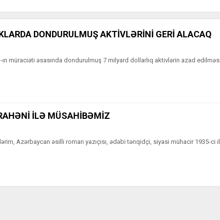
NKLARDA DONDURULMUŞ AKTİVLƏRİNİ GERİ ALACAQ
Ş-ın müraciəti əsasında dondurulmuş 7 milyard dollarlıq aktivlərin azad edilmə
RAHƏNİ İLƏ MÜSAHİBƏMİZ
ərim, Azərbaycan əsilli roman yazıçısı, ədəbi tənqidçi, siyasi mühacir 1935-ci il