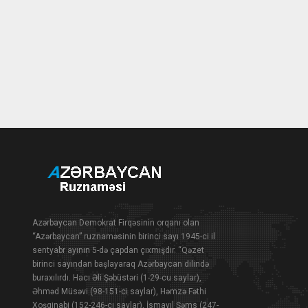
Azərbaycan Demokrat Firqəsinin orqanı olan
“Azərbaycan” ruznaməsinin birinci sayı 1945-ci il
sentyabr ayının 5-də çapdan çıxmışdır. “Qəzet
birinci sayından başlayaraq Azərbaycan dilində
buraxılırdı. Hacı Əli Şəbüstəri (1-29-cu saylar),
Əhməd Müsəvi (98-151-ci saylar), Həmzə Fəthi
Xoşginabi (152-246-cı saylar), İsmayıl Şəms (247-