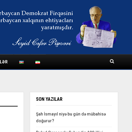
LƏR
SON YAZILAR
Şah İsmayıl niyə bu gün də mübahisə
doğurur?