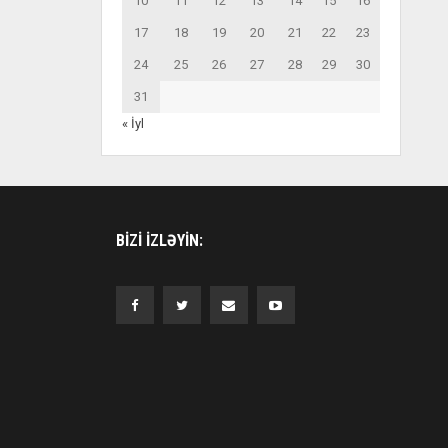
10
11
12
13
14
15
16
17
18
19
20
21
22
23
24
25
26
27
28
29
30
31
« İyl
BIZI IZLƏYIN: