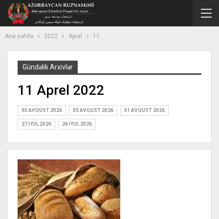
Ana səhifə
2022
Aprel
11
Gündəlik Arxivlər
11 Aprel 2022
05 AVQUST 2026
03 AVQUST 2026
01 AVQUST 2026
27 İYUL 2026
26 İYUL 2026