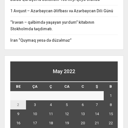
1 Avqust – Azərbaycan Əlifbası və Azərbaycan Dili Günü
“İrəvan – qəlbimdə yaşayan yurdum” kitabının
Stokholmda təqdimatı.
İran “Quymaq yesə də düzəlməz”
May 2022
BE
ÇA
Ç
CA
C
Ş
B
1
2
3
4
5
6
7
8
9
10
11
12
13
14
15
16
17
18
19
20
21
22