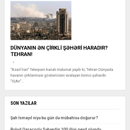
DÜNYANIN ƏN ÇİRKLİ ŞƏHƏRİ HARADIR?
TEHRAN!
"Azad İran" Teleqram kanalı məlumat yayıb ki, Tehran Dünyada
havanın çirklənməsi göstəricisini sıralayan birinci şəhərdir.
"IQAir"…
SON YAZILAR
Şah İsmayıl niyə bu gün də mübahisə doğurur?
Bulud Qaraçorlu Səhəndin 100 illiyi qeyd olundu