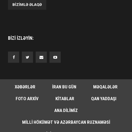
BIZIMLƏ ƏLAQƏ
BIZI IZLƏYIN:
XƏBƏRLƏR
İRAN BU GÜN
MƏQALƏLƏR
FOTO ARXIV
KITABLAR
QAN YADDAŞI
ANA DILIMIZ
MILLI HÖKÜMƏT VƏ AZƏRBAYCAN RUZNAMƏSI