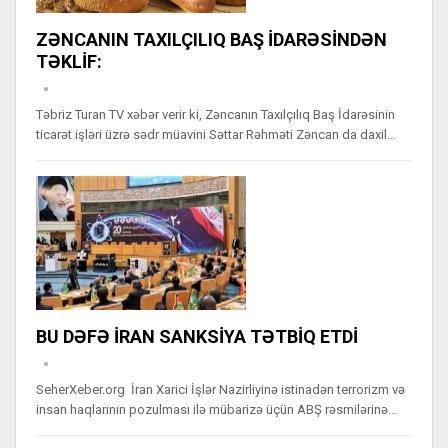
ZƏNCANIN TAXILÇILIQ BAŞ İDARƏSİNDƏN
TƏKLİF:
Təbriz Turan TV xəbər verir ki, Zəncanın Taxılçılıq Baş İdarəsinin
ticarət işləri üzrə sədr müavini Səttar Rəhməti Zəncan da daxil…
BU DƏFƏ İRAN SANKSİYA TƏTBİQ ETDİ
SeherXeber.org İran Xarici İşlər Nazirliyinə istinadən terrorizm və
insan haqlarının pozulması ilə mübarizə üçün ABŞ rəsmilərinə…