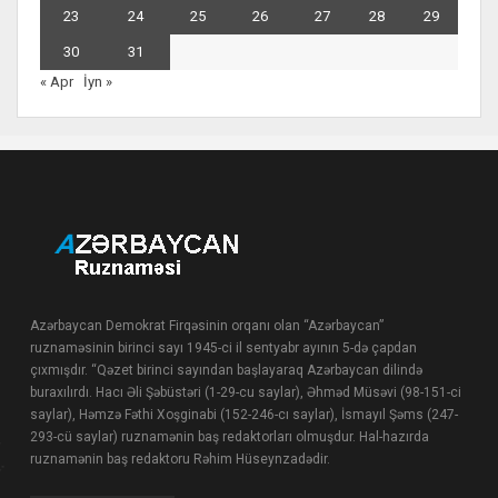
23
24
25
26
27
28
29
30
31
« Apr
İyn »
Azərbaycan Demokrat Firqəsinin orqanı olan “Azərbaycan”
ruznaməsinin birinci sayı 1945-ci il sentyabr ayının 5-də çapdan
çıxmışdır. “Qəzet birinci sayından başlayaraq Azərbaycan dilində
buraxılırdı. Hacı Əli Şəbüstəri (1-29-cu saylar), Əhməd Müsəvi (98-151-ci
saylar), Həmzə Fəthi Xoşginabi (152-246-cı saylar), İsmayıl Şəms (247-
293-cü saylar) ruznamənin baş redaktorları olmuşdur. Hal-hazırda
ruznamənin baş redaktoru Rəhim Hüseynzadədir.