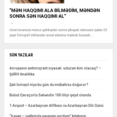
“MƏN HAQQIMI ALA BİLMƏDİM, MƏNDƏN
SONRA SƏN HAQQIMI AL”
Cinsi təcavüzə məruz qaldıqdan sonra şikayəti nəticəsiz qalan 25
yaşlı fotoqraf intihardan əvvəl ailəsinə məktub buraxıb.…
SON YAZILAR
Avropanın antimiqrant siyasəti: uduzan kim olacaq? –
ŞƏRH Analitika
Şah İsmayıl niyə bu gün də mübahisə doğurur?
Bulud Qaraçorlu Səhəndin 100 illiyi qeyd olundu
1 Avqust – Azərbaycan Əlifbası və Azərbaycan Dili Günü
“İrəvan – qəlbimdə yaşayan yurdum” kitabının