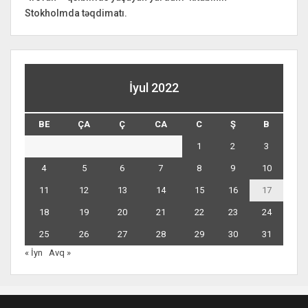
Stokholmda təqdimatı.
İyul 2022
BE
ÇA
Ç
CA
C
Ş
B
1
2
3
4
5
6
7
8
9
10
11
12
13
14
15
16
17
18
19
20
21
22
23
24
25
26
27
28
29
30
31
« İyn
Avq »