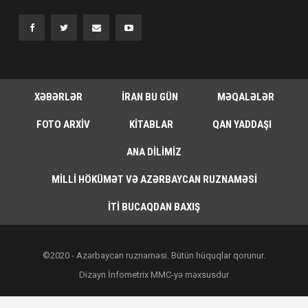
XƏBƏRLƏR
İRAN BU GÜN
MƏQALƏLƏR
FOTO ARXIV
KITABLAR
QAN YADDAŞI
ANA DILIMIZ
MILLI HÖKÜMƏT VƏ AZƏRBAYCAN RUZNAMƏSI
İTI BUCAQDAN BAXIŞ
©2020 - Azərbaycan ruznaməsi. Bütün hüquqlar qorunur.
Dizayn İnfometrix MMC-yə məxsusdur