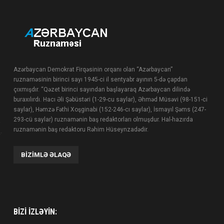
Azərbaycan Demokrat Firqəsinin orqanı olan “Azərbaycan”
ruznaməsinin birinci sayı 1945-ci il sentyabr ayının 5-də çapdan
çıxmışdır. “Qəzet birinci sayından başlayaraq Azərbaycan dilində
buraxılırdı. Hacı Əli Şəbüstəri (1-29-cu saylar), Əhməd Müsəvi (98-151-ci
saylar), Həmzə Fəthi Xoşginabi (152-246-cı saylar), İsmayıl Şəms (247-
293-cü saylar) ruznamənin baş redaktorları olmuşdur. Hal-hazırda
ruznamənin baş redaktoru Rəhim Hüseynzadədir.
BIZIMLƏ ƏLAQƏ
BIZI IZLƏYIN: