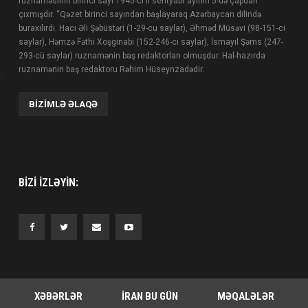
ruznaməsinin birinci sayı 1945-ci il sentyabr ayının 5-də çapdan
çıxmışdır. “Qəzet birinci sayından başlayaraq Azərbaycan dilində
buraxılırdı. Hacı Əli Şəbüstəri (1-29-cu saylar), Əhməd Müsəvi (98-151-ci
saylar), Həmzə Fəthi Xoşginabi (152-246-cı saylar), İsmayıl Şəms (247-
293-cü saylar) ruznamənin baş redaktorları olmuşdur. Hal-hazırda
ruznamənin baş redaktoru Rəhim Hüseynzadədir.
BIZIMLƏ ƏLAQƏ
BIZI IZLƏYIN:
XƏBƏRLƏR
İRAN BU GÜN
MƏQALƏLƏR