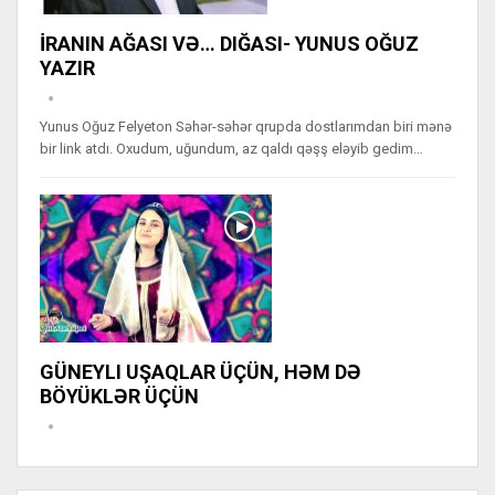
İRANIN AĞASI VƏ… DIĞASI- YUNUS OĞUZ
YAZIR
Yunus Oğuz Felyeton Səhər-səhər qrupda dostlarımdan biri mənə
bir link atdı. Oxudum, uğundum, az qaldı qəşş eləyib gedim…
GÜNEYLI UŞAQLAR ÜÇÜN, HƏM DƏ
BÖYÜKLƏR ÜÇÜN