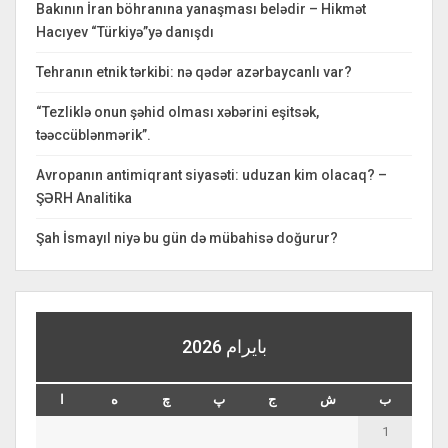
Bakının İran böhranına yanaşması belədir – Hikmət
Hacıyev “Türkiyə”yə danışdı
Tehranın etnik tərkibi: nə qədər azərbaycanlı var?
“Tezliklə onun şəhid olması xəbərini eşitsək,
təəccüblənmərik”.
Avropanın antimiqrant siyasəti: uduzan kim olacaq? –
ŞƏRH Analitika
Şah İsmayıl niyə bu gün də mübahisə doğurur?
بايرام 2026
ب
ش
ج
پ
چ
ه
ا
1