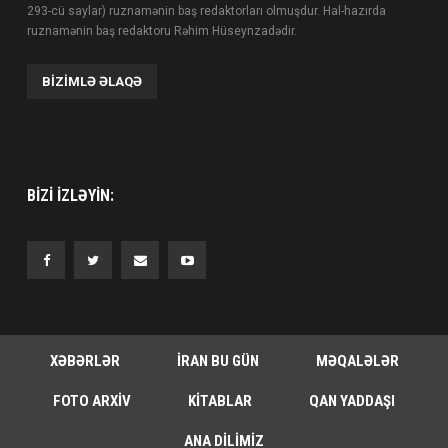
293-cü saylar) ruznamənin baş redaktorları olmuşdur. Hal-hazırda
ruznamənin baş redaktoru Rəhim Hüseynzadədir.
BIZIMLƏ ƏLAQƏ
BIZI IZLƏYIN:
XƏBƏRLƏR
İRAN BU GÜN
MƏQALƏLƏR
FOTO ARXIV
KITABLAR
QAN YADDAŞI
ANA DILIMIZ