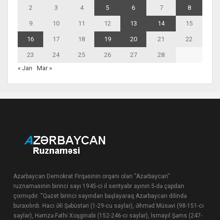
2
3
4
5
6
7
8
9
10
11
12
13
14
15
16
17
18
19
20
21
22
23
24
25
26
27
28
« Jan
Mar »
Azərbaycan Demokrat Firqəsinin orqanı olan “Azərbaycan”
ruznaməsinin birinci sayı 1945-ci il sentyabr ayının 5-də çapdan
çıxmışdır. “Qəzet birinci sayından başlayaraq Azərbaycan dilində
buraxılırdı. Hacı Əli Şəbüstəri (1-29-cu saylar), Əhməd Müsəvi (98-151-ci
saylar), Həmzə Fəthi Xoşginabi (152-246-cı saylar), İsmayıl Şəms (247-