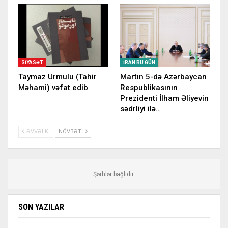
SIYASƏT
İRAN BU GÜN
Taymaz Urmulu (Tahir
Martın 5-də Azərbaycan
Məhami) vəfat edib
Respublikasının
Prezidenti İlham Əliyevin
sədrliyi ilə…
ƏVVƏLKI
NÖVBƏTI
Şərhlər bağlıdır.
SON YAZILAR