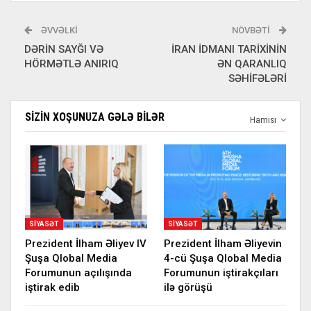
ƏVVƏLKI
NÖVBƏTI
DƏRİN SAYĞI VƏ
İRAN İDMANI TARİXİNİN
HÖRMƏTLƏ ANIRIQ
ƏN QARANLIQ
SƏHİFƏLƏRİ
SIZIN XOŞUNUZA GƏLƏ BILƏR
Hamısı
SIYASƏT
SIYASƏT
Prezident İlham Əliyev IV
Prezident İlham Əliyevin
Şuşa Qlobal Media
4-cü Şuşa Qlobal Media
Forumunun açılışında
Forumunun iştirakçıları
iştirak edib
ilə görüşü