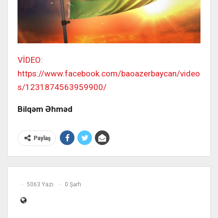
VİDEO:
https://www.facebook.com/baoazerbaycan/video
s/1231874563959900/
Bilqəm Əhməd
Paylaş
5063 Yazı
0 Şərh