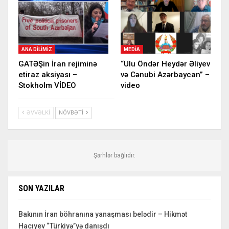
ANA DILIMIZ
MEDIA
GATƏŞin İran rejiminə
“Ulu Öndər Heydər Əliyev
etiraz aksiyası –
və Cənubi Azərbaycan” –
Stokholm VİDEO
video
ƏVVƏLKI
NÖVBƏTI
Şərhlər bağlıdır.
SON YAZILAR
Bakının İran böhranına yanaşması belədir – Hikmət
Hacıyev “Türkiyə”yə danışdı