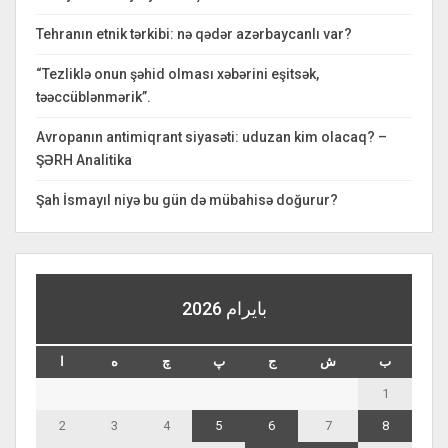
Tehranın etnik tərkibi: nə qədər azərbaycanlı var?
“Tezliklə onun şəhid olması xəbərini eşitsək,
təəccüblənmərik”.
Avropanın antimiqrant siyasəti: uduzan kim olacaq? –
ŞƏRH Analitika
Şah İsmayıl niyə bu gün də mübahisə doğurur?
بايرام 2026
ب
ش
ج
پ
چ
ه
ا
1
2
3
4
5
6
7
8