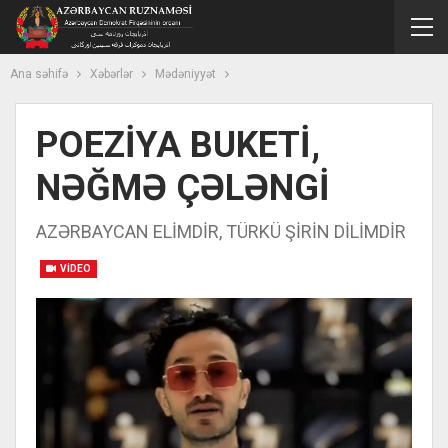
Ana səhifə
Xəbərlər
Mədəniyyət
POEZİYA BUKETİ,
NƏĞMƏ ÇƏLƏNGİ
AZƏRBAYCAN ELİMDİR, TÜRKÜ ŞİRİN DİLİMDİR
VIDEO