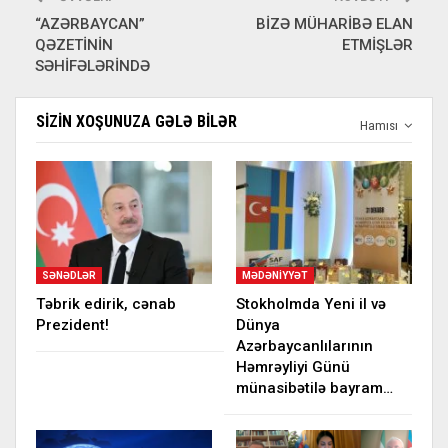
“AZƏRBAYCAN”
BİZƏ MÜHARİBƏ ELAN
QƏZETİNİN
ETMİŞLƏR
SƏHİFƏLƏRİNDƏ
SIZIN XOŞUNUZA GƏLƏ BILƏR
Hamısı
SƏNƏDLƏR
MƏDƏNIYYƏT
Təbrik edirik, cənab
Stokholmda Yeni il və
Prezident!
Dünya
Azərbaycanlılarının
Həmrəyliyi Günü
münasibətilə bayram…