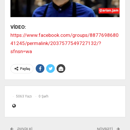
VİDEO:
https://www.facebook.com/groups/8877698680
41245/permalink/2037577549727132/?
sfnsn=wa
Paylaş
5063 Yazı
0 Şərh
ƏVVƏLKI
NÖVBƏTI