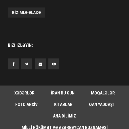
BIZIMLƏ ƏLAQƏ
BIZI IZLƏYIN:
XƏBƏRLƏR
İRAN BU GÜN
MƏQALƏLƏR
FOTO ARXIV
KITABLAR
QAN YADDAŞI
ANA DILIMIZ
MILLI HÖKÜMƏT VƏ AZƏRBAYCAN RUZNAMƏSI