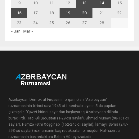
9
10
11
12
13
14
15
16
17
18
19
20
21
22
23
24
25
26
27
28
« Jan
Mar »
Azərbaycan Demokrat Firqəsinin orqanı olan “Azərbaycan”
ruznaməsinin birinci sayı 1945-ci il sentyabr ayının 5-də çapdan
çıxmışdır. “Qəzet birinci sayından başlayaraq Azərbaycan dilində
buraxılırdı. Hacı Əli Şəbüstəri (1-29-cu saylar), Əhməd Müsəvi (98-151-ci
saylar), Həmzə Fəthi Xoşginabi (152-246-cı saylar), İsmayıl Şəms (247-
293-cü saylar) ruznamənin baş redaktorları olmuşdur. Hal-hazırda
ruznamənin baş redaktoru Rəhim Hüseynzadədir.