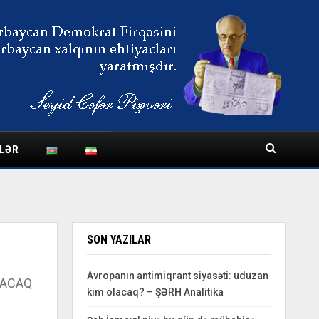
LƏR
SON YAZILAR
Avropanın antimiqrant siyasəti: uduzan
ÇACAQ
kim olacaq? – ŞƏRH Analitika