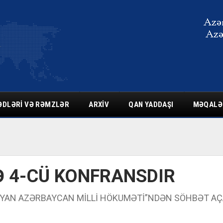
ƏDLƏRI VƏ RƏMZLƏR
ARXIV
QAN YADDAŞI
MƏQALƏ
 4-CÜ KONFRANSDIR
 QOYAN AZƏRBAYCAN MİLLİ HÖKUMƏTİ”NDƏN SÖHBƏT A