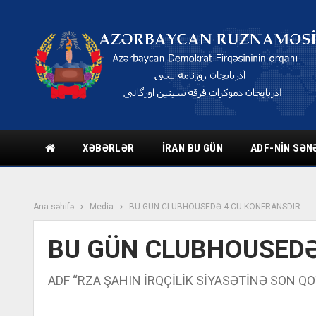
XƏBƏRLƏR
İRAN BU GÜN
ADF-NIN SƏN
Ana səhifə
Media
BU GÜN CLUBHOUSEDƏ 4-CÜ KONFRANSDIR
BU GÜN CLUBHOUSEDƏ
ADF “RZA ŞAHIN İRQÇİLİK SİYASƏTİNƏ SON