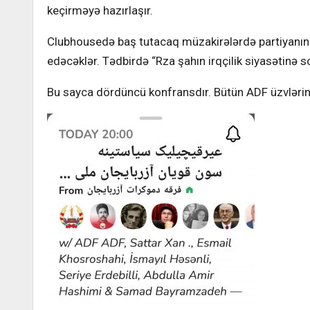
keçirməyə hazırlaşır.
Clubhousedə baş tutacaq müzakirələrdə partiyanın 
edəcəklər. Tədbirdə “Rza şahın irqçilik siyasətin
Bu sayca dördüncü konfransdır. Bütün ADF üzvlərini 