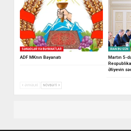
SƏNƏDLƏR VƏ BƏYANATLAR
İRAN BU GÜN
ADF MKnın Bəyanatı
Martın 5-d
Respublika
Əliyevin səd
ƏVVƏLKI
NÖVBƏTI