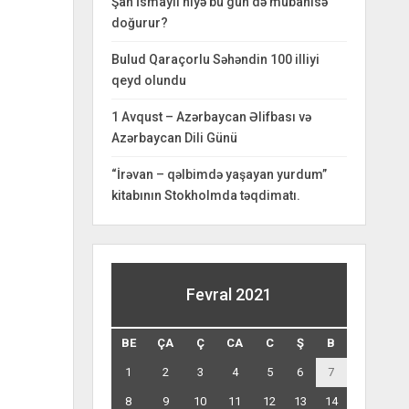
Şah İsmayıl niyə bu gün də mübahisə
doğurur?
Bulud Qaraçorlu Səhəndin 100 illiyi
qeyd olundu
1 Avqust – Azərbaycan Əlifbası və
Azərbaycan Dili Günü
“İrəvan – qəlbimdə yaşayan yurdum”
kitabının Stokholmda təqdimatı.
Fevral 2021
BE
ÇA
Ç
CA
C
Ş
B
1
2
3
4
5
6
7
8
9
10
11
12
13
14