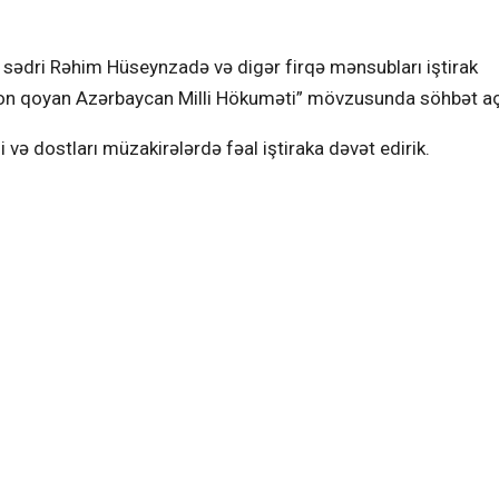
sədri Rəhim Hüseynzadə və digər firqə mənsubları iştirak
ə son qoyan Azərbaycan Milli Hökuməti” mövzusunda söhbət aç
və dostları müzakirələrdə fəal iştiraka dəvət edirik.