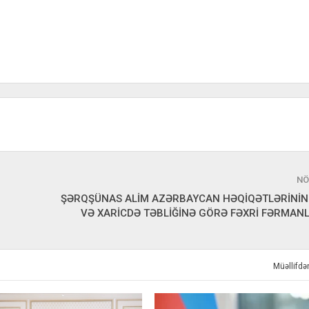
NÖ
ŞƏRQŞÜNAS ALİM AZƏRBAYCAN HƏQİQƏTLƏRİNİN
VƏ XARİCDƏ TƏBLİĞİNƏ GÖRƏ FƏXRİ FƏRMANL
Müəllifd