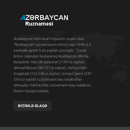
Azərbaycan Demokrat Firqəsinin orqanı olan
“Azərbaycan” ruznaməsinin birinci sayı 1945-ci il
sentyabr ayının 5-də çapdan çıxmışdır. “Qəzet
birinci sayından başlayaraq Azərbaycan dilində
buraxılırdı. Hacı Əli Şəbüstəri (1-29-cu saylar),
Əhməd Müsəvi (98-151-ci saylar), Həmzə Fəthi
Xoşginabi (152-246-cı saylar), İsmayıl Şəms (247-
293-cü saylar) ruznamənin baş redaktorları
olmuşdur. Hal-hazırda ruznamənin baş redaktoru
Rəhim Hüseynzadədir.
BIZIMLƏ ƏLAQƏ