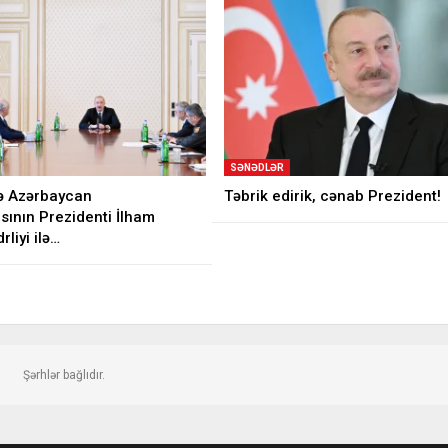
SƏNƏDLƏR
ə Azərbaycan
Təbrik edirik, cənab Prezident!
sının Prezidenti İlham
rliyi ilə…
Şərhlər bağlıdır.