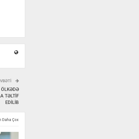
VBƏTI
 ÖLKƏDƏ
A TƏLTİF
EDİLİB
ən Daha Çox