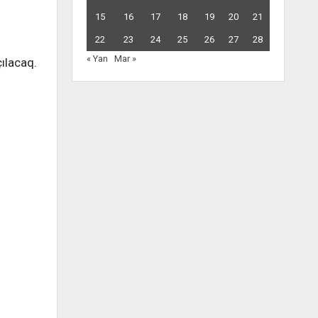
15
16
17
18
19
20
21
22
23
24
25
26
27
28
« Yan
Mar »
ılacaq.