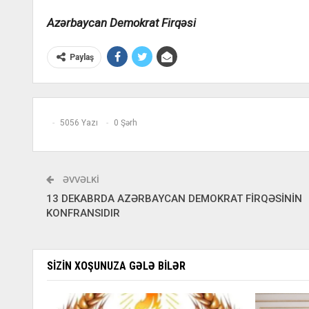
Azərbaycan Demokrat Firqəsi
Paylaş
5056 Yazı
0 Şərh
ƏVVƏLKI
13 DEKABRDA AZƏRBAYCAN DEMOKRAT FİRQƏSİNİN
KONFRANSIDIR
SIZIN XOŞUNUZA GƏLƏ BILƏR