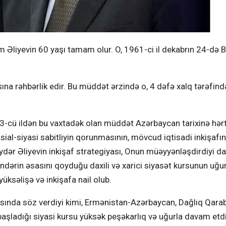
Əliyevin 60 yaşı tamam olur. O, 1961-ci il dekabrın 24-də B
na rəhbərlik edir. Bu müddət ərzində o, 4 dəfə xalq tərəfind
03-cü ildən bu vaxtadək olan müddət Azərbaycan tarixinə hərt
osial-siyasi sabitliyin qorunmasının, mövcud iqtisadi inkişafın
dər Əliyevin inkişaf strategiyası, Onun müəyyənləşdirdiyi dax
 Öndərin əsasını qoyduğu daxili və xarici siyasət kursunun uğu
ksəlişə və inkişafa nail olub.
ısında söz verdiyi kimi, Ermənistan-Azərbaycan, Dağlıq Qara
aşladığı siyasi kursu yüksək peşəkarlıq və uğurla davam etdi