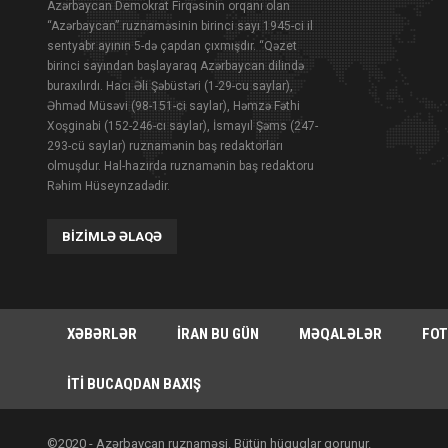
Azərbaycan Demokrat Firqəsinin orqanı olan
“Azərbaycan” ruznaməsinin birinci sayı 1945-ci il
sentyabr ayının 5-də çapdan çıxmışdır. “Qəzet
birinci sayından başlayaraq Azərbaycan dilində
buraxılırdı. Hacı Əli Şəbüstəri (1-29-cu saylar),
Əhməd Müsəvi (98-151-ci saylar), Həmzə Fəthi
Xoşginabi (152-246-cı saylar), İsmayıl Şəms (247-
293-cü saylar) ruznamənin baş redaktorları
olmuşdur. Hal-hazırda ruznamənin baş redaktoru
Rəhim Hüseynzadədir.
BIZIMLƏ ƏLAQƏ
XƏBƏRLƏR
İRAN BU GÜN
MƏQALƏLƏR
FOT
İTI BUCAQDAN BAXIŞ
©2020 - Azərbaycan ruznaməsi. Bütün hüquqlar qorunur.