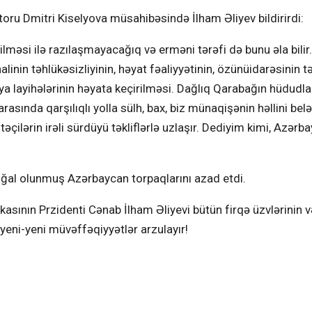
oru Dmitri Kiselyova müsahibəsində İlham Əliyev bildirirdi:
ilməsi ilə razılaşmayacağıq və erməni tərəfi də bunu əla bil
nin təhlükəsizliyinin, həyat fəaliyyətinin, özünüidarəsinin 
ya layihələrinin həyata keçirilməsi. Dağlıq Qarabağın hüdudl
arasında qarşılıqlı yolla sülh, bax, biz münaqişənin həllini belə
əçilərin irəli sürdüyü təkliflərlə uzlaşır. Dediyim kimi, Azərb
ğal olunmuş Azərbaycan torpaqlarını azad etdi.
ının Przidenti Cənab İlham Əliyevi bütün firqə üzvlərinin v
 yeni-yeni müvəffəqiyyətlər arzulayır!