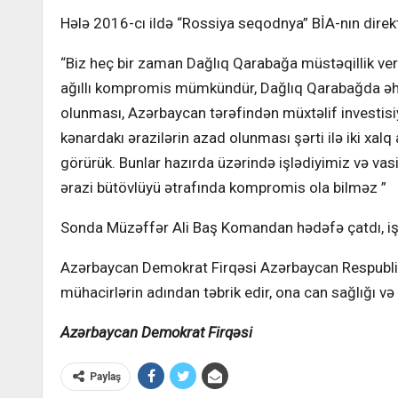
Hələ 2016-cı ildə “Rossiya seqodnya” BİA-nın direkt
“Biz heç bir zaman Dağlıq Qarabağa müstəqillik ver
ağıllı kompromis mümkündür, Dağlıq Qarabağda əhali
olunması, Azərbaycan tərəfindən müxtəlif investisi
kənardakı ərazilərin azad olunması şərti ilə iki xalq 
görürük. Bunlar hazırda üzərində işlədiyimiz və vasit
ərazi bütövlüyü ətrafında kompromis ola bilməz ”
Sonda Müzəffər Ali Baş Komandan hədəfə çatdı, iş
Azərbaycan Demokrat Firqəsi Azərbaycan Respublikas
mühacirlərin adından təbrik edir, ona can sağlığı və
Azərbaycan Demokrat Firqəsi
Paylaş