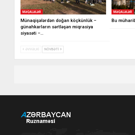
MƏQALƏLƏR
MƏQALƏLƏR
Münaqişələrdən doğan köçkünlük –
Bu müharib
günahkarların sərtləşən miqrasiya
siyasəti –…
ƏVVƏLKI
NÖVBƏTI