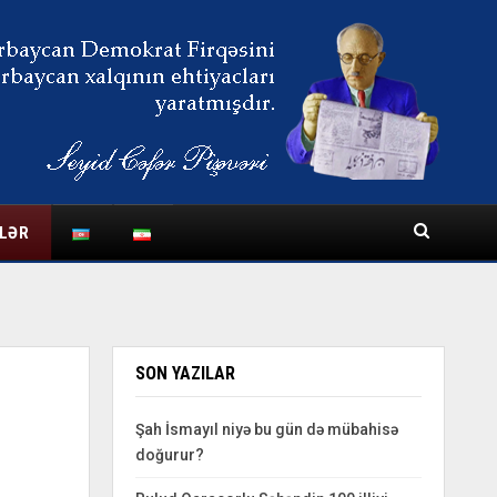
LƏR
SON YAZILAR
Şah İsmayıl niyə bu gün də mübahisə
doğurur?