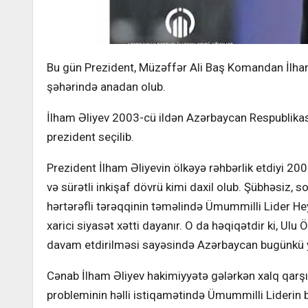
Bu gün Prezident, Müzəffər Ali Baş Komandan İlham 
şəhərində anadan olub.
İlham Əliyev 2003-cü ildən Azərbaycan Respublikası
prezident seçilib.
Prezident İlham Əliyevin ölkəyə rəhbərlik etdiyi 20
və sürətli inkişaf dövrü kimi daxil olub. Şübhəsiz, s
hərtərəfli tərəqqinin təməlində Ümummilli Lider Hey
xarici siyasət xətti dayanır. O da həqiqətdir ki, Ulu
davam etdirilməsi sayəsində Azərbaycan bugünkü yü
Cənab İlham Əliyev hakimiyyətə gələrkən xalq qarş
probleminin həlli istiqamətində Ümummilli Liderin b