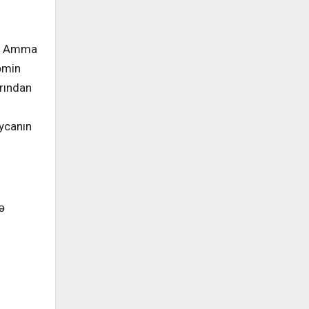
ir. Amma
təmin
arından
aycanın
ə