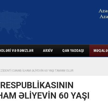
ƏDLƏRI VƏ RƏMZLƏR
ARXIV
QAN YADDAŞI
MƏQALƏ
ZİDENTİ CƏNAB İLHAM ƏLİYEVİN 60 YAŞI TAMAM OLUR
RESPUBLİKASININ
HAM ƏLİYEVİN 60 YAŞI