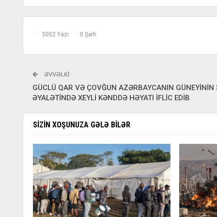
5052 Yazı
0 Şərh
ƏVVƏLKI
GÜCLÜ QAR VƏ ÇOVĞUN AZƏRBAYCANIN GÜNEYİNİN
ƏYALƏTİNDƏ XEYLİ KƏNDDƏ HƏYATI İFLİC EDİB
SIZIN XOŞUNUZA GƏLƏ BILƏR