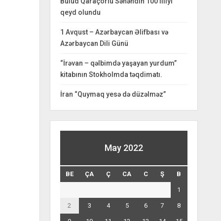
Bulud Qaraçorlu Səhəndin 100 illiyi
qeyd olundu
1 Avqust – Azərbaycan Əlifbası və
Azərbaycan Dili Günü
“İrəvan – qəlbimdə yaşayan yurdum”
kitabının Stokholmda təqdimatı.
İran “Quymaq yesə də düzəlməz”
May 2022
BE
ÇA
Ç
CA
C
Ş
B
1
2
3
4
5
6
7
8