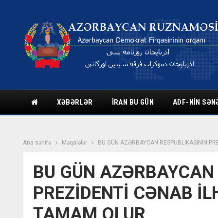
XƏBƏRLƏR
İRAN BU GÜN
ADF-NIN SƏN
Ana səhifə
Məqalələr
BU GÜN AZƏRBAYCAN RESPUBLİKASININ PRE
BU GÜN AZƏRBAYCAN 
PREZİDENTİ CƏNAB İL
TAMAM OLUR