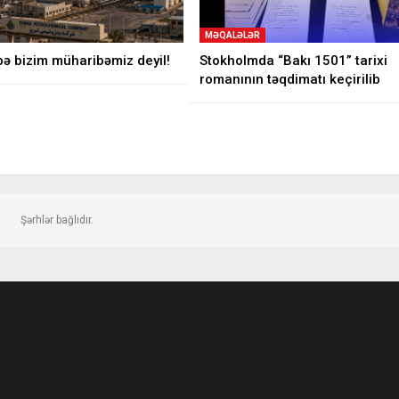
MƏQALƏLƏR
ə bizim müharibəmiz deyil!
Stokholmda “Bakı 1501” tarixi
romanının təqdimatı keçirilib
Şərhlər bağlıdır.