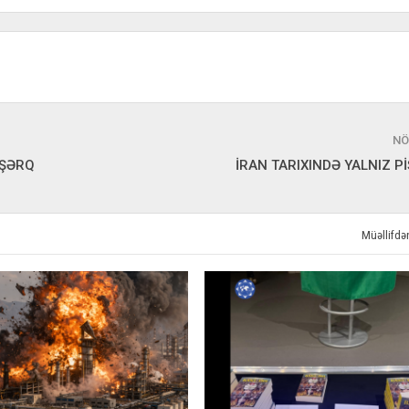
NÖ
 ŞƏRQ
İRAN TARIXINDƏ YALNIZ P
Müəllifd