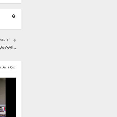
VBƏTI
İŞƏVƏRİ…
ən Daha Çox