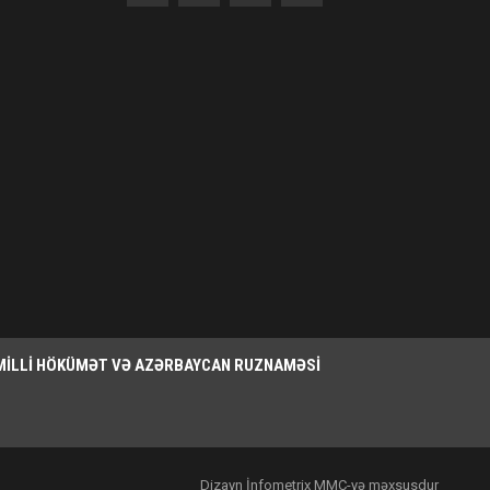
MILLI HÖKÜMƏT VƏ AZƏRBAYCAN RUZNAMƏSI
Dizayn İnfometrix MMC-yə məxsusdur