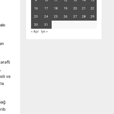
9
10
11
12
13
14
15
16
17
18
19
20
21
22
23
24
25
26
27
28
29
akı
30
31
« Apr
İyn »
ən
ərəfli
,
ili və
rla
bağ
rib.