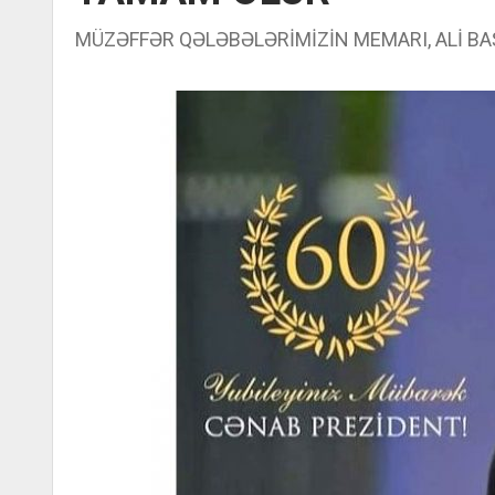
MÜZƏFFƏR QƏLƏBƏLƏRİMİZİN MEMARI, ALİ B