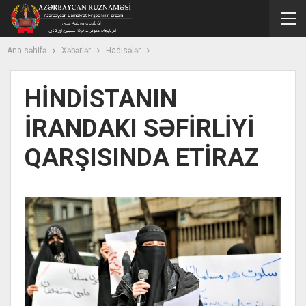
Ana səhifə
Xəbərlər
Hadisələr
HİNDİSTANIN
İRANDAKI SƏFİRLİYİ
QARŞISINDA ETİRAZ