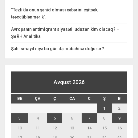
“Tezliklə onun şəhid olması xəbərini eşitsək,
təəccüblənmərik”.
Avropanın antimiqrant siyasəti: uduzan kim olacaq? –
ŞƏRH Analitika
Şah İsmayıl niyə bu gün də mübahisə doğurur?
Avqust 2026
BE
ÇA
Ç
CA
C
Ş
B
1
2
3
4
5
6
7
8
9
10
11
12
13
14
15
16
17
18
19
20
21
22
23