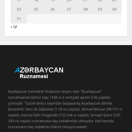
24
25
26
27
28
29
30
31
« İyl
Azərbaycan Demokrat Firqəsinin orqanı olan “Azərbaycan”
ruznaməsinin birinci sayı 1945-ci il sentyabr ayının 5-də çapdan
çıxmışdır. “Qəzet birinci sayından başlayaraq Azərbaycan dilində
buraxılırdı. Hacı Əli Şəbüstəri (1-29-cu saylar), Əhməd Müsəvi (98-151-ci
saylar), Həmzə Fəthi Xoşginabi (152-246-cı saylar), İsmayıl Şəms (247-
293-cü saylar) ruznamənin baş redaktorları olmuşdur. Hal-hazırda
ruznamənin baş redaktoru Rəhim Hüseynzadədir.