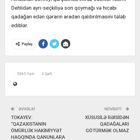
Dehlidən ayrı-seçkiliyə son qoymağı və hicabı
qadağan edən qərarın aradan qaldırılmasını tələb
ediblər.
Paylaş
5063 Yazı
0 Şərh
ƏVVƏLKI
NÖVBƏTI
TOKAYEV:
XÜSUSİLƏ RƏİSİDƏN
“QAZAXISTANIN
QADAĞALARI
ÖMÜRLÜK HAKİMİYYƏT
GÖTÜRMƏK OLMAZ
HAQQINDA QANUNLARA