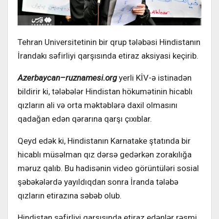
Tehran Universitetinin bir qrup tələbəsi Hindistanın
İrandakı səfirliyi qarşısında etiraz aksiyasi keçirib.
Azerbaycan
–
ruznamesi
.
org
yerli KİV-ə istinadən
bildirir ki, tələbələr Hindistan hökumətinin hicablı
qızların ali və orta məktəblərə daxil olmasını
qadağan edən qərarına qarşı çıxıblar.
Qeyd edək ki, Hindistanın Karnatake ştatında bir
hicablı müsəlman qız dərsə gedərkən zorakılığa
məruz qalıb. Bu hadisənin video görüntüləri sosial
şəbəkələrdə yayıldıqdan sonra İranda tələbə
qızların etirazına səbəb olub.
Hindistan səfirliyi qarşısında etiraz edənlər rəsmi