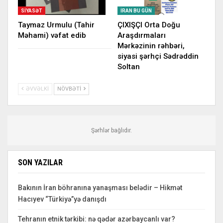
SIYASƏT
İRAN BU GÜN
Taymaz Urmulu (Tahir
ÇIXIŞÇI Orta Doğu
Məhami) vəfat edib
Araşdırmaları
Mərkəzinin rəhbəri,
siyasi şərhçi Sədrəddin
Soltan
ƏVVƏLKI
NÖVBƏTI
Şərhlər bağlıdır.
SON YAZILAR
Bakının İran böhranına yanaşması belədir – Hikmət
Hacıyev “Türkiyə”yə danışdı
Tehranın etnik tərkibi: nə qədər azərbaycanlı var?