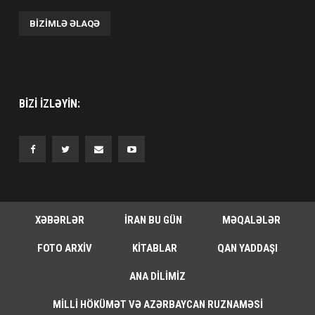
BIZIMLƏ ƏLAQƏ
BIZI IZLƏYIN:
XƏBƏRLƏR
İRAN BU GÜN
MƏQALƏLƏR
FOTO ARXIV
KITABLAR
QAN YADDAŞI
ANA DILIMIZ
MILLI HÖKÜMƏT VƏ AZƏRBAYCAN RUZNAMƏSI