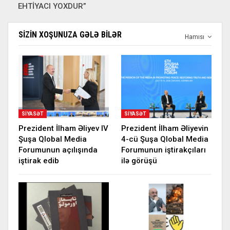
EHTİYACI YOXDUR”
SIZIN XOŞUNUZA GƏLƏ BILƏR
Hamısı
SIYASƏT
SIYASƏT
Prezident İlham Əliyev IV
Prezident İlham Əliyevin
Şuşa Qlobal Media
4-cü Şuşa Qlobal Media
Forumunun açılışında
Forumunun iştirakçıları
iştirak edib
ilə görüşü