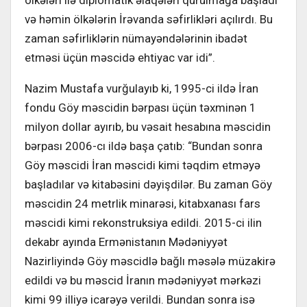
və həmin ölkələrin İrəvanda səfirlikləri açılırdı. Bu
zaman səfirliklərin nümayəndələrinin ibadət
etməsi üçün məscidə ehtiyac var idi”.
Nazim Mustafa vurğulayıb ki, 1995-ci ildə İran
fondu Göy məscidin bərpası üçün təxminən 1
milyon dollar ayırıb, bu vəsait hesabına məscidin
bərpası 2006-cı ildə başa çatıb: “Bundan sonra
Göy məscidi İran məscidi kimi təqdim etməyə
başladılar və kitabəsini dəyişdilər. Bu zaman Göy
məscidin 24 metrlik minarəsi, kitabxanası fars
məscidi kimi rekonstruksiya edildi. 2015-ci ilin
dekabr ayında Ermənistanın Mədəniyyət
Nazirliyində Göy məscidlə bağlı məsələ müzakirə
edildi və bu məscid İranın mədəniyyət mərkəzi
kimi 99 illiyə icarəyə verildi. Bundan sonra isə