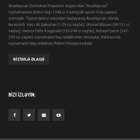
Azərbaycan Demokrat Firqəsinin orqanı olan “Azərbaycan”
ruznaməsinin birinci sayı 1945-ci il sentyabr ayının 5-də çapdan
çıxmışdır. “Qəzet birinci sayından başlayaraq Azərbaycan dilində
buraxılırdı. Hacı Əli Şəbüstəri (1-29-cu saylar), Əhməd Müsəvi (98-151-ci
saylar), Həmzə Fəthi Xoşginabi (152-246-cı saylar), İsmayıl Şəms (247-
293-cü saylar) ruznamənin baş redaktorları olmuşdur. Hal-hazırda
ruznamənin baş redaktoru Rəhim Hüseynzadədir.
BIZIMLƏ ƏLAQƏ
BIZI IZLƏYIN: