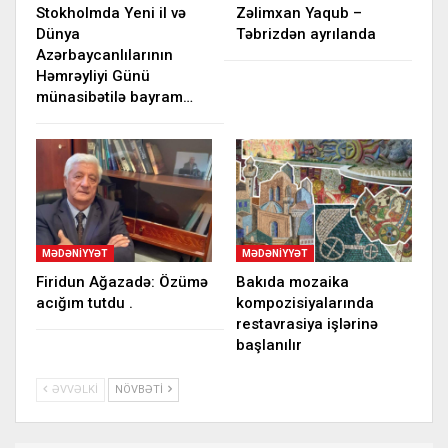
Stokholmda Yeni il və
Zəlimxan Yaqub –
Dünya
Təbrizdən ayrılanda
Azərbaycanlılarının
Həmrəyliyi Günü
münasibətilə bayram…
MƏDƏNIYYƏT
MƏDƏNIYYƏT
Firidun Ağazadə: Özümə
Bakıda mozaika
acığım tutdu .
kompozisiyalarında
restavrasiya işlərinə
başlanılır
ƏVVƏLKI
NÖVBƏTI