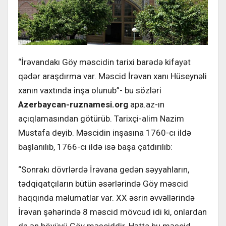
“İrəvandakı Göy məscidin tarixi barədə kifayət
qədər araşdırma var. Məscid İrəvan xanı Hüseynəli
xanın vaxtında inşa olunub”- bu sözləri
Azerbaycan-ruznamesi.org
apa.az-ın
açıqlamasından götürüb. Tarixçi-alim Nazim
Mustafa deyib. Məscidin inşasına 1760-cı ildə
başlanılıb, 1766-cı ildə isə başa çatdırılıb:
“Sonrakı dövrlərdə İrəvana gedən səyyahların,
tədqiqatçıların bütün əsərlərində Göy məscid
haqqında məlumatlar var. XX əsrin əvvəllərində
İrəvan şəhərində 8 məscid mövcud idi ki, onlardan
da ən böyüyü Göy məsciddir. Hətta bu məscid