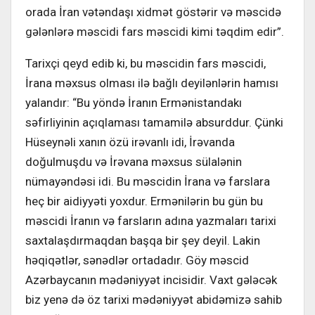
orada İran vətəndaşı xidmət göstərir və məscidə
gələnlərə məscidi fars məscidi kimi təqdim edir”.
Tarixçi qeyd edib ki, bu məscidin fars məscidi,
İrana məxsus olması ilə bağlı deyilənlərin hamısı
yalandır: “Bu yöndə İranın Ermənistandakı
səfirliyinin açıqlaması tamamilə absurddur. Çünki
Hüseynəli xanın özü irəvanlı idi, İrəvanda
doğulmuşdu və İrəvana məxsus sülalənin
nümayəndəsi idi. Bu məscidin İrana və farslara
heç bir aidiyyəti yoxdur. Ermənilərin bu gün bu
məscidi İranın və farsların adına yazmaları tarixi
saxtalaşdırmaqdan başqa bir şey deyil. Lakin
həqiqətlər, sənədlər ortadadır. Göy məscid
Azərbaycanın mədəniyyət incisidir. Vaxt gələcək
biz yenə də öz tarixi mədəniyyət abidəmizə sahib