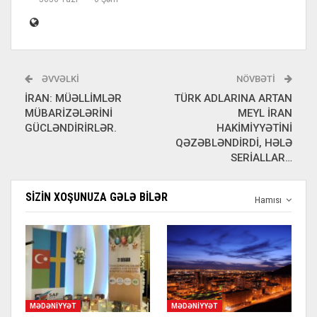
ƏVVƏLKI
NÖVBƏTI
İRAN: MÜƏLLİMLƏR
TÜRK ADLARINA ARTAN
MÜBARİZƏLƏRİNİ
MEYL İRAN
GÜCLƏNDİRİRLƏR.
HAKİMİYYƏTİNİ
QƏZƏBLƏNDİRDİ, HƏLƏ
SERİALLAR…
SIZIN XOŞUNUZA GƏLƏ BILƏR
Hamısı
MƏDƏNIYYƏT
MƏDƏNIYYƏT