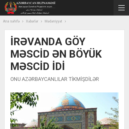
Ana səhifə
Xəbərlər
Mədəniyyət
İRƏVANDA GÖY
MƏSCİD ƏN BÖYÜK
MƏSCİD İDİ
ONU AZƏRBAYCANLILAR TİKMİŞDİLƏR