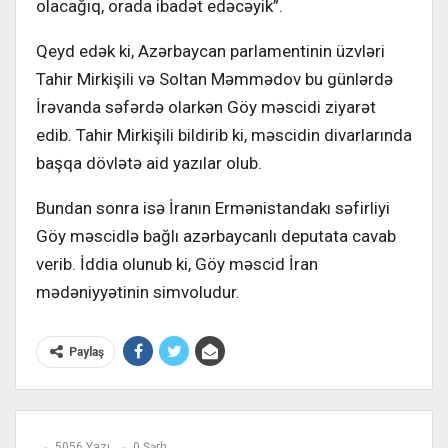
olacağıq, orada ibadət edəcəyik”.
Qeyd edək ki, Azərbaycan parlamentinin üzvləri
Tahir Mirkişili və Soltan Məmmədov bu günlərdə
İrəvanda səfərdə olarkən Göy məscidi ziyarət
edib. Tahir Mirkişili bildirib ki, məscidin divarlarında
başqa dövlətə aid yazılar olub.
Bundan sonra isə İranın Ermənistandakı səfirliyi
Göy məscidlə bağlı azərbaycanlı deputata cavab
verib. İddia olunub ki, Göy məscid İran
mədəniyyətinin simvoludur.
Paylaş
5056 Yazı
0 Şərh