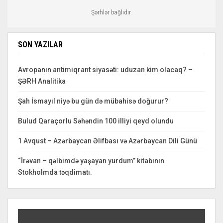
Şərhlər bağlıdır.
SON YAZILAR
Avropanın antimiqrant siyasəti: uduzan kim olacaq? –
ŞƏRH Analitika
Şah İsmayıl niyə bu gün də mübahisə doğurur?
Bulud Qaraçorlu Səhəndin 100 illiyi qeyd olundu
1 Avqust – Azərbaycan Əlifbası və Azərbaycan Dili Günü
“İrəvan – qəlbimdə yaşayan yurdum” kitabının
Stokholmda təqdimatı.