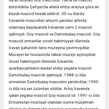
bütövlükdə Qafqazda əhatə etdiyi əraziyə görə ən
böyük məscid hesab edilirdi. 30-cu illərdə
İrəvanda məscidləri ateizm pərdəsi altında
sökməyə başlayanda İrəvanda cəmi 2 məscid
qalmışdı: Göy məscid və Dəmirbulaq məscidi. Göy
məscidi ermənilər sovet hakimiyyəti illərində
İrəvan şəhərinin tarix muzeyinə çevirmişdilər.
Muzeyin bir hissəsində təbiət muzeyi açmışdılar.
Sovet hakimiyyəti illərində İrəvanda
azərbaycanlıların ibadət etdiyi yeganə məscid
Dəmirbulaq məscidi qalmışdı. 1988-ci ildə
ermənilər Dəmirbulaq məscidini yandırdılar, 1990-
cı ildə isə yer üzündən sildilər. Artıq İrəvanda
qalan yeganə məscid Göy məscid idi. 1991-ci ildə
Ermənistan müstəqil olandan sonra müsəlman
ölkələri ilə diplomatik əlaqələri qurulmağa başladı