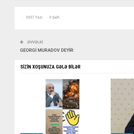
5057 Yazı
0 Şərh
ƏVVƏLKI
GEORGİ MURADOV DEYİR:
SIZIN XOŞUNUZA GƏLƏ BILƏR