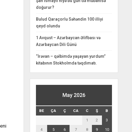
Şah İsmayıl niyə bu gün də mübahisə
doğurur?
Bulud Qaraçorlu Səhəndin 100 illiyi
qeyd olundu
1 Avqust – Azərbaycan Əlifbası və
Azərbaycan Dili Günü
“İrəvan – qəlbimdə yaşayan yurdum”
kitabının Stokholmda təqdimatı.
May 2026
BE
ÇA
Ç
CA
C
Ş
B
1
2
3
yeni
4
5
6
7
8
9
10