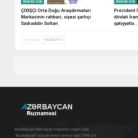
İRAN BU GÜN
İRAN BU GÜN
ÇIXIŞÇI Orta Doğu Araşdırmaları
Prezident 
Mərkəzinin rəhbəri, siyasi şərhçi
dövləti İran
Sədrəddin Soltan
qətiyyətlə…
ƏVVƏLKI
NÖVBƏTI
Azərbaycan Demokrat Firqəsinin orqanı olan
“Azərbaycan” ruznaməsinin birinci sayı 1945-ci il