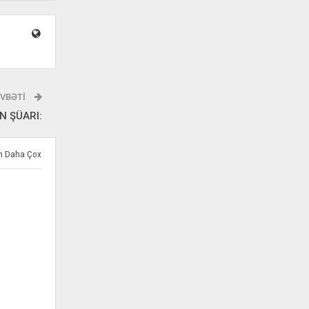
VBƏTI
N ŞÜARI:
ən Daha Çox