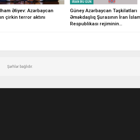
İRAN BU GÜN
İlham Əliyev: Azərbaycan
Güney Azərbaycan Təşkilatları
ın çirkin terror aktını
Əməkdaşlıq Şurasının İran İsla
Respublikası rejiminin…
Şərhlər bağlıdır.