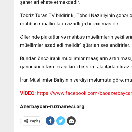
şəhərləri əhatə etməkdədir.
Təbriz Turan TV bildirir ki, Təhsil Nazirliyinin şəhə
məhbus müəllimlərin azadlığa buraxılmasıdır.
Əllərində plakatlar və məhbus müəllimlərin şəkilləri
müəllimlər azad edilməlidir” şüarları səsləndirirlər.
Bundan öncə iranlı müəllimlər maaşların artırılması
qanununun tam icrası kimi bir sıra tələblərlə etiraz m
İran Müəllimlər Birliyinin verdiyi məlumata görə, ma
VİDEO:
https://www.facebook.com/baoazerbayc
Azerbaycan-ruznamesi.org
Paylaş