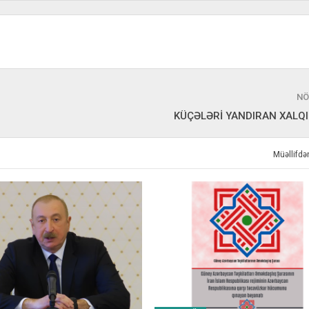
NÖ
KÜÇƏLƏRİ YANDIRAN XALQI
Müəllifd