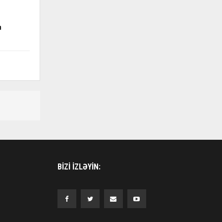
m
BIZI IZLƏYIN: