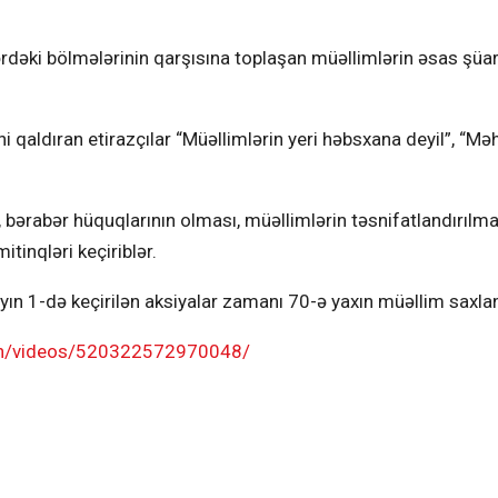
rlərdəki bölmələrinin qarşısına toplaşan müəllimlərin əsas şüar
ni qaldıran etirazçılar “Müəllimlərin yeri həbsxana deyil”, “M
, bərabər hüquqlarının olması, müəllimlərin təsnifatlandırılma
itinqləri keçiriblər.
yın 1-də keçirilən aksiyalar zamanı 70-ə yaxın müəllim saxlanı
an/videos/520322572970048/