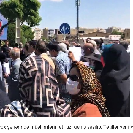
x şəhərində müəllimlərin etirazı geniş yayılıb. Tətillər yeni-