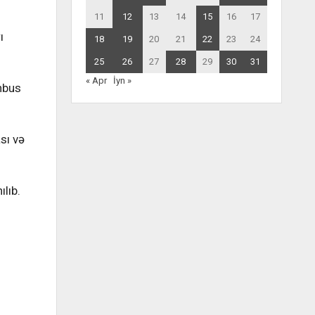
11
12
13
14
15
16
17
ı
18
19
20
21
22
23
24
25
26
27
28
29
30
31
« Apr
İyn »
əhbus
sı və
lıb.