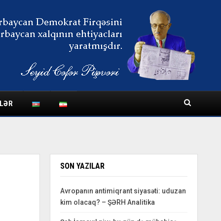
LƏR
SON YAZILAR
Avropanın antimiqrant siyasəti: uduzan
kim olacaq? – ŞƏRH Analitika