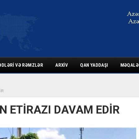
ƏDLƏRI VƏ RƏMZLƏR
ARXIV
QAN YADDAŞI
MƏQALƏ
İR
N ETİRAZI DAVAM EDİR