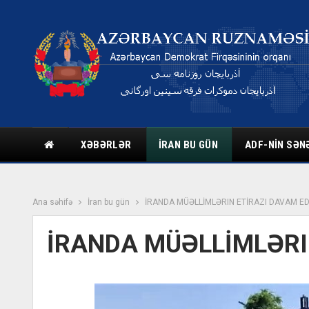
XƏBƏRLƏR
İRAN BU GÜN
ADF-NIN SƏN
Ana səhifə
İran bu gün
İRANDA MÜƏLLİMLƏRIN ETİRAZI DAVAM ED
İRANDA MÜƏLLİMLƏRI