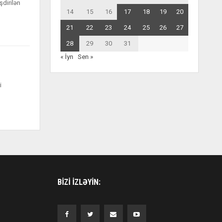
şdirilən
14
15
16
17
18
19
20
21
22
23
24
25
26
27
28
29
30
31
« İyn
Sen »
i
BIZI IZLƏYIN: