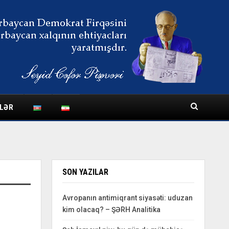
LƏR
SON YAZILAR
Avropanın antimiqrant siyasəti: uduzan
kim olacaq? – ŞƏRH Analitika