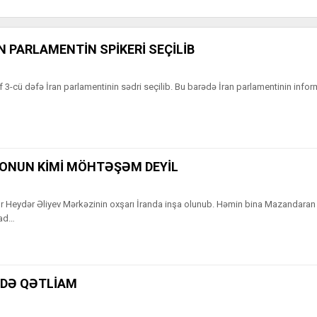
N PARLAMENTİN SPİKERİ SEÇİLİB
-cü dəfə İran parlamentinin sədri seçilib. Bu barədə İran parlamentinin infor
 ONUN KİMİ MÖHTƏŞƏM DEYİL
 Heydər Əliyev Mərkəzinin oxşarı İranda inşa olunub. Həmin bina Mazandaran
bad…
DƏ QƏTLİAM