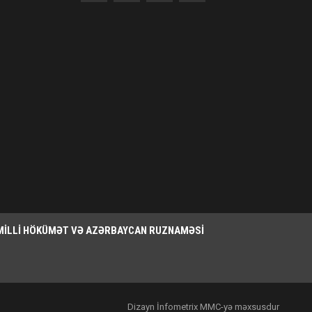
MILLI HÖKÜMƏT VƏ AZƏRBAYCAN RUZNAMƏSI
Dizayn İnfometrix MMC-yə məxsusdur