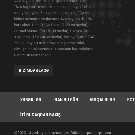
Azərbaycan Demokrat Firqəsinin orqanı olan
“Azərbaycan” ruznaməsinin birinci sayı 1945-ci il
sentyabr ayının 5-də çapdan çıxmışdır. “Qəzet
birinci sayından başlayaraq Azərbaycan dilində
buraxılırdı. Hacı Əli Şəbüstəri (1-29-cu saylar),
Əhməd Müsəvi (98-151-ci saylar), Həmzə Fəthi
Xoşginabi (152-246-cı saylar), İsmayıl Şəms (247-
293-cü saylar) ruznamənin baş redaktorları
olmuşdur. Hal-hazırda ruznamənin baş redaktoru
Rəhim Hüseynzadədir.
BIZIMLƏ ƏLAQƏ
XƏBƏRLƏR
İRAN BU GÜN
MƏQALƏLƏR
FOT
İTI BUCAQDAN BAXIŞ
©2020 - Azərbaycan ruznaməsi. Bütün hüquqlar qorunur.