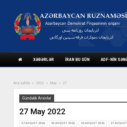
XƏBƏRLƏR
İRAN BU GÜN
ADF-NIN SƏN
Ana səhifə
2022
May
27
Gündəlik Arxivlər
27 May 2022
07 AVQUST 2026
05 AVQUST 2026
03 AVQUST 2026
01 AVQUST