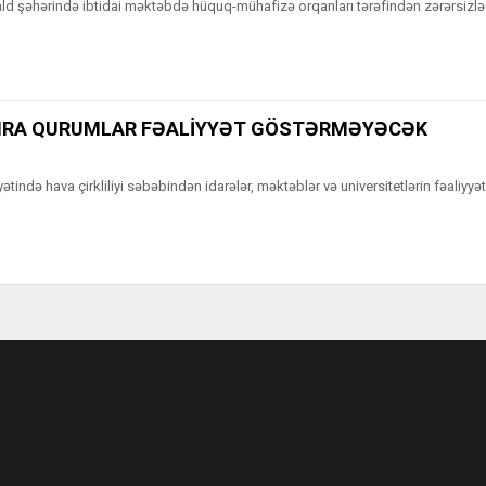
ald şəhərində ibtidai məktəbdə hüquq-mühafizə orqanları tərəfindən zərərsizlə
SIRA QURUMLAR FƏALİYYƏT GÖSTƏRMƏYƏCƏK
tində hava çirkliliyi səbəbindən idarələr, məktəblər və universitetlərin fəaliyyət