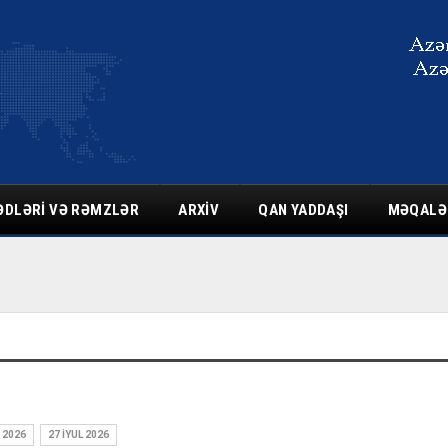
ƏDLƏRI VƏ RƏMZLƏR
ARXIV
QAN YADDAŞI
MƏQALƏ
 2026
27 İYUL 2026