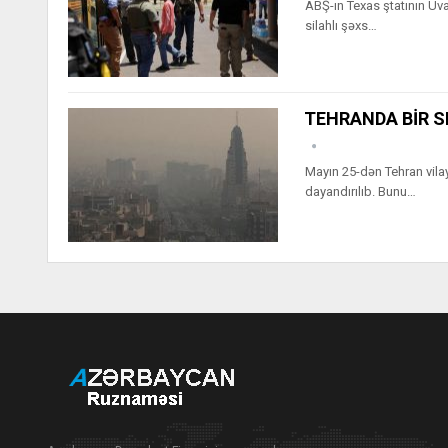
ABŞ-ın Texas ştatının Uv
silahlı şəxs…
TEHRANDA BİR 
Mayın 25-dən Tehran vilayə
dayandırılıb. Bunu…