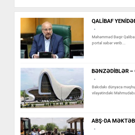
QALİBAF YENİDƏ
Məhəmməd Baqir Qalibaf 3
portal xəbər verib.…
BƏNZƏDİBLƏR –
Bakıdakı dünyaca məşhur
vilayətindəki Mahmuda
ABŞ-DA MƏKTƏB