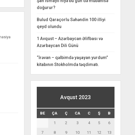
Şah İsmayıl niyə bu gün də mübahisə
doğurur?
Bulud Qaraçorlu Səhəndin 100 illiyi
qeyd olundu
masiya
1 Avqust – Azərbaycan Əlifbası və
Azərbaycan Dili Günü
“İrəvan – qəlbimdə yaşayan yurdum”
kitabının Stokholmda təqdimatı.
Avqust 2023
BE
ÇA
Ç
CA
C
Ş
B
1
2
3
4
5
6
7
8
9
10
11
12
13