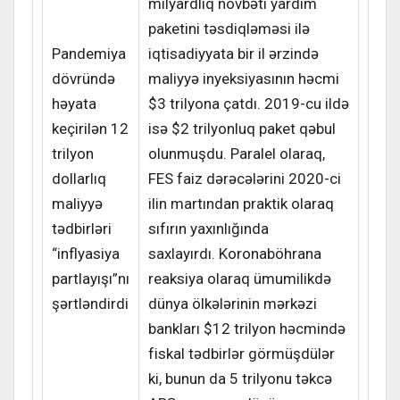
milyardlıq növbəti yardım
paketini təsdiqləməsi ilə
Pandemiya
iqtisadiyyata bir il ərzində
dövründə
maliyyə inyeksiyasının həcmi
həyata
$3 trilyona çatdı. 2019-cu ildə
keçirilən 12
isə $2 trilyonluq paket qəbul
trilyon
olunmuşdu. Paralel olaraq,
dollarlıq
FES faiz dərəcələrini 2020-ci
maliyyə
ilin martından praktik olaraq
tədbirləri
sıfırın yaxınlığında
“inflyasiya
saxlayırdı. Koronaböhrana
partlayışı”nı
reaksiya olaraq ümumilikdə
şərtləndirdi
dünya ölkələrinin mərkəzi
bankları $12 trilyon həcmində
fiskal tədbirlər görmüşdülər
ki, bunun da 5 trilyonu təkcə