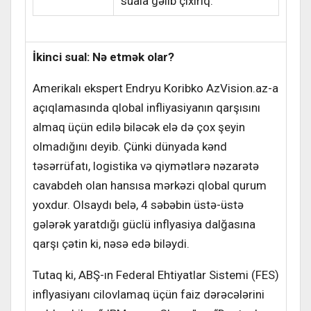
suala gəlib çıxırıq.
İkinci sual: Nə etmək olar?
Amerikalı ekspert Endryu Koribko AzVision.az-a
açıqlamasında qlobal infliyasiyanın qarşısını
almaq üçün edilə biləcək elə də çox şeyin
olmadığını deyib. Çünki dünyada kənd
təsərrüfatı, logistika və qiymətlərə nəzarətə
cavabdeh olan hansısa mərkəzi qlobal qurum
yoxdur. Olsaydı belə, 4 səbəbin üstə-üstə
gələrək yaratdığı güclü inflyasiya dalğasına
qarşı çətin ki, nəsə edə biləydi.
Tutaq ki, ABŞ-ın Federal Ehtiyatlar Sistemi (FES)
inflyasiyanı cilovlamaq üçün faiz dərəcələrini