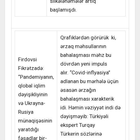
silkələnəmələr artıq
başlamışdı.
Qrafiklərdən görürük ki,
ərzaq məhsullarının
bahalaşması məhz bu
Firdovsi
dövrdən yeni impuls
Fikrətzadə:
alır. “Covid-inflyasiya”
“Pandemiyanın,
adlanan bu mərhələ üçün
qlobal iqlim
əsasən ərzağın
dəyişikliyinin
bahalaşması xarakterik
və Ukrayna-
idi. Həmin vəziyyət indi də
Rusiya
dəyişməyib: Türkiyəli
münaqişəsinin
ekspert Turqay
yaratdığı
Türkerin sözlərinə
fəsadlar bir-