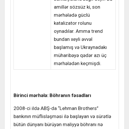
amillər sözsüz ki, son
mərhələdə güclü
katalizator rolunu
oynadılar. Amma trend
bundan xeyli əvvəl
başlamış və Ukraynadakı
müharibəyə qədər azı üç
mərhələdən keçmişdi.
Birinci mərhələ: Böhranın fəsadları
2008-ci ildə ABŞ-da “Lehman Brothers”
bankının müflisləşməsi ilə başlayan və sürətlə
bütün dünyanı bürüyən maliyyə böhranı nə