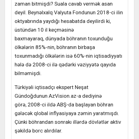
zaman bitmişdi? Suala cavab vermək asan
deyil. Beynəlxalq Valyuta Fondunun 2018-ci ilin
oktyabrında yaydığı hesabatda deyilirdi ki,
üstündən 10 il keçməsinə
baxmayaraq, dünyada böhranın toxunduğu
ölkələrin 85%-nin, böhranın birbaşa
toxunmadığı ölkələrin isə 60%-nin iqtisadiyyatı
hələ də 2008-ci ilə qədərki vəziyyətə qayıda
bilməmişdi.
Türkiyəli iqtisadçı ekspert Neşat
Gündoğdunun AzVision.az-a dediyinə
görə, 2008-ci ildə ABŞ-da başlayan böhran
gələcək qlobal inflyasiyaya zəmin yaratmışdı.
Çünki böhrandan sonrakı illərdə dövlətlər aktiv
şəkildə borc alırdılar.