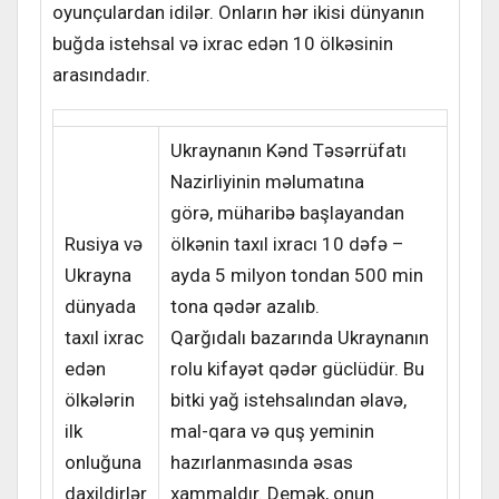
oyunçulardan idilər. Onların hər ikisi dünyanın
buğda istehsal və ixrac edən 10 ölkəsinin
arasındadır.
Ukraynanın Kənd Təsərrüfatı
Nazirliyinin məlumatına
görə, müharibə başlayandan
Rusiya və
ölkənin taxıl ixracı 10 dəfə –
Ukrayna
ayda 5 milyon tondan 500 min
dünyada
tona qədər azalıb.
taxıl ixrac
Qarğıdalı bazarında Ukraynanın
edən
rolu kifayət qədər güclüdür. Bu
ölkələrin
bitki yağ istehsalından əlavə,
ilk
mal-qara və quş yeminin
onluğuna
hazırlanmasında əsas
daxildirlər
xammaldır. Demək, onun