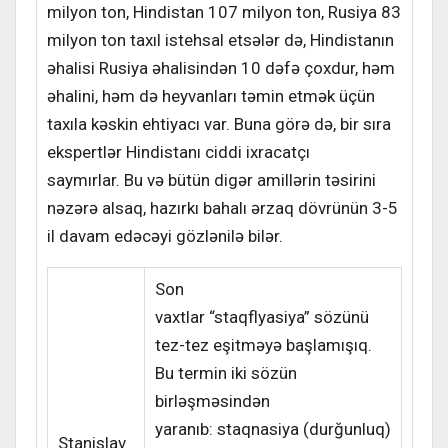
milyon ton, Hindistan 107 milyon ton, Rusiya 83
milyon ton taxıl istehsal etsələr də, Hindistanın
əhalisi Rusiya əhalisindən 10 dəfə çoxdur, həm
əhalini, həm də heyvanları təmin etmək üçün
taxıla kəskin ehtiyacı var. Buna görə də, bir sıra
ekspertlər Hindistanı ciddi ixracatçı
saymırlar. Bu və bütün digər amillərin təsirini
nəzərə alsaq, hazırkı bahalı ərzaq dövrünün 3-5
il davam edəcəyi gözlənilə bilər.
Son
vaxtlar “staqflyasiya” sözünü
tez-tez eşitməyə başlamışıq.
Bu termin iki sözün
birləşməsindən
yaranıb: staqnasiya (durğunluq)
Stanislav