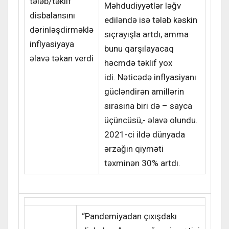
tələb/təklif
Məhdudiyyətlər ləğv
disbalansını
ediləndə isə tələb kəskin
dərinləşdirməklə
sıçrayışla artdı, amma
inflyasiyaya
bunu qarşılayacaq
əlavə təkan verdi
həcmdə təklif yox
idi. Nəticədə inflyasiyanı
gücləndirən amillərin
sırasına biri də – sayca
üçüncüsü,- əlavə olundu.
2021-ci ildə dünyada
ərzağın qiyməti
təxminən 30% artdı.
“Pandemiyadan çıxışdakı