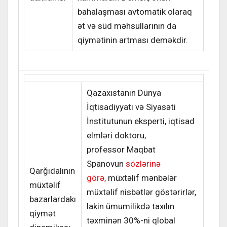
bahalaşması avtomatik olaraq
ət və süd məhsullarının da
qiymətinin artması deməkdir.
Qazaxıstanın Dünya
İqtisadiyyatı və Siyasəti
İnstitutunun eksperti, iqtisad
elmləri doktoru,
professor Maqbat
Spanovun
sözlərinə
Qarğıdalının
görə,
müxtəlif mənbələr
müxtəlif
müxtəlif nisbətlər göstərirlər,
bazarlardakı
lakin ümumilikdə taxılın
qiymət
təxminən 30%-ni qlobal