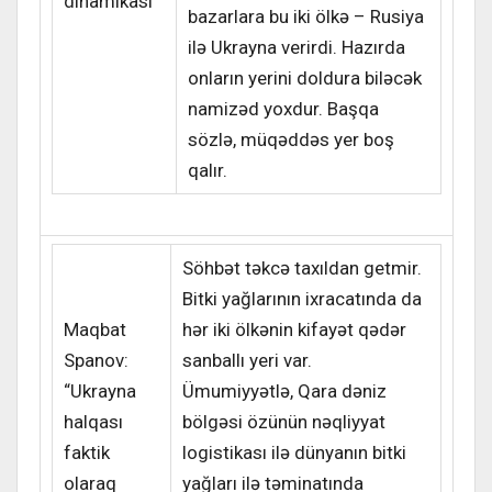
dinamikası
bazarlara bu iki ölkə – Rusiya
ilə Ukrayna verirdi. Hazırda
onların yerini doldura biləcək
namizəd yoxdur. Başqa
sözlə, müqəddəs yer boş
qalır.
Söhbət təkcə taxıldan getmir.
Bitki yağlarının ixracatında da
Maqbat
hər iki ölkənin kifayət qədər
Spanov:
sanballı yeri var.
“Ukrayna
Ümumiyyətlə, Qara dəniz
halqası
bölgəsi özünün nəqliyyat
faktik
logistikası ilə dünyanın bitki
olaraq
yağları ilə təminatında