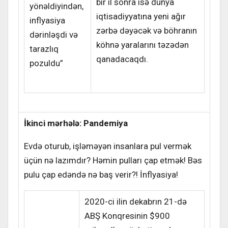
bir il sonra isə dünya
yönəldiyindən,
iqtisadiyyatına yeni ağır
inflyasiya
zərbə dəyəcək və böhranın
dərinləşdi və
köhnə yaralarını təzədən
tarazlıq
qanadacaqdı.
pozuldu”
İkinci mərhələ: Pandemiya
Evdə oturub, işləməyən insanlara pul vermək
üçün nə lazımdır? Həmin pulları çap etmək! Bəs
pulu çap edəndə nə baş verir?! İnflyasiya!
2020-ci ilin dekabrın 21-də
ABŞ Konqresinin $900