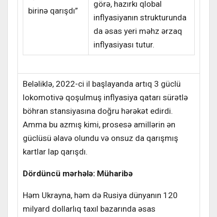
görə, hazırkı qlobal
birinə qarışdı”
inflyasiyanın strukturunda
da əsas yeri məhz ərzaq
inflyasiyası tutur.
Beləliklə, 2022-ci il başlayanda artıq 3 güclü
lokomotivə qoşulmuş inflyasiya qatarı sürətlə
böhran stansiyasına doğru hərəkət edirdi.
Amma bu azmış kimi, prosesə amillərin ən
güclüsü əlavə olundu və onsuz da qarışmış
kartlar lap qarışdı.
Dördüncü mərhələ: Müharibə
Həm Ukrayna, həm də Rusiya dünyanın 120
milyard dollarlıq taxıl bazarında əsas