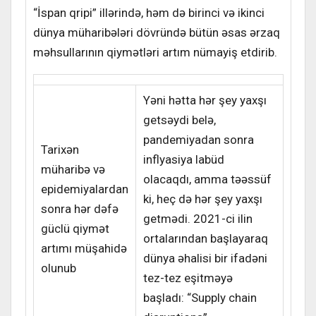
“İspan qripi” illərində, həm də birinci və ikinci
dünya müharibələri dövründə bütün əsas ərzaq
məhsullarının qiymətləri artım nümayiş etdirib.
Yəni hətta hər şey yaxşı
getsəydi belə,
pandemiyadan sonra
Tarixən
inflyasiya labüd
müharibə və
olacaqdı, amma təəssüf
epidemiyalardan
ki, heç də hər şey yaxşı
sonra hər dəfə
getmədi. 2021-ci ilin
güclü qiymət
ortalarından başlayaraq
artımı müşahidə
dünya əhalisi bir ifadəni
olunub
tez-tez eşitməyə
başladı: “Supply chain