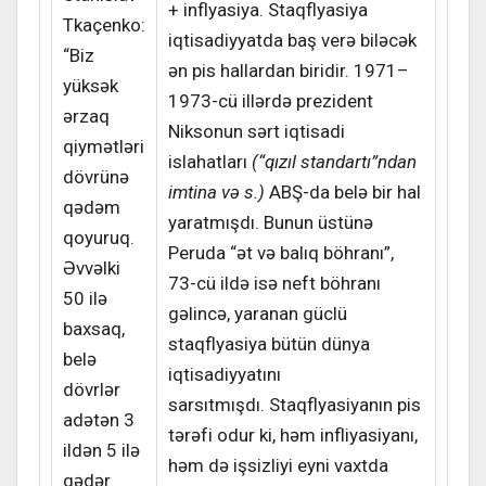
+ inflyasiya. Staqflyasiya
Tkaçenko:
iqtisadiyyatda baş verə biləcək
“Biz
ən pis hallardan biridir. 1971–
yüksək
1973-cü illərdə prezident
ərzaq
Niksonun sərt iqtisadi
qiymətləri
islahatları
(“qızıl standartı”ndan
dövrünə
imtina və s.)
ABŞ-da belə bir hal
qədəm
yaratmışdı. Bunun üstünə
qoyuruq.
Peruda “ət və balıq böhranı”,
Əvvəlki
73-cü ildə isə neft böhranı
50 ilə
gəlincə, yaranan güclü
baxsaq,
staqflyasiya bütün dünya
belə
iqtisadiyyatını
dövrlər
sarsıtmışdı. Staqflyasiyanın pis
adətən 3
tərəfi odur ki, həm infliyasiyanı,
ildən 5 ilə
həm də işsizliyi eyni vaxtda
qədər