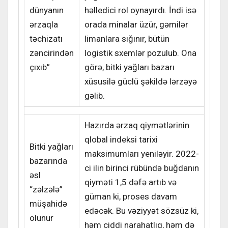
dünyanın
həlledici rol oynayırdı. İndi isə
ərzaqla
orada minalar üzür, gəmilər
təchizatı
limanlara sığınır, bütün
zəncirindən
logistik sxemlər pozulub. Ona
çıxıb”
görə, bitki yağları bazarı
xüsusilə güclü şəkildə lərzəyə
gəlib.
Hazırda ərzaq qiymətlərinin
qlobal indeksi tarixi
Bitki yağları
maksimumları yeniləyir. 2022-
bazarında
ci ilin birinci rübündə buğdanın
əsl
qiyməti 1,5 dəfə artıb və
“zəlzələ”
güman ki, proses davam
müşahidə
edəcək. Bu vəziyyət sözsüz ki,
olunur
həm ciddi narahatlıq, həm də