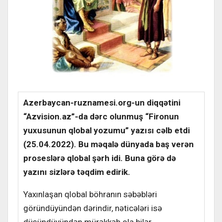
Azerbaycan-ruznamesi.org-un diqqətini
“Azvision.az”-da dərc olunmuş “Fironun
yuxusunun qlobal yozumu” yazısı cəlb etdi
(25.04.2022). Bu məqalə dünyada baş verən
proseslərə qlobal şərh idi. Buna görə də
yazını sizlərə təqdim edirik.
Yaxınlaşan qlobal böhranın səbəbləri
göründüyündən dərindir, nəticələri isə