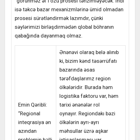
“görünməz əl”i özü prosesi tənzimləyəcək. İndi
isə təkcə bazar mexanizmlərinə ümid olmadan
prosesi sürətləndirmək lazımdır, çünki
səylərimizi birləşdirmədən qlobal böhranın
qabağında dayanmaq olmaz.
Ənənəvi olaraq belə alınıb
ki, bizim kənd təsərrüfatı
bazarında əsas
tərəfdaşlarımz region
ölkələridir. Burada həm
logistika faktoru var, həm
Emin Qəribli:
tarixi ənənələr rol
“Regional
oynayır. Regiondakı bəzi
inteqrasiya ən
ölkələrin ayrı-ayrı
azından
məhsullar üzrə aşkar
problemin həlli
ixtisaslaşması var,