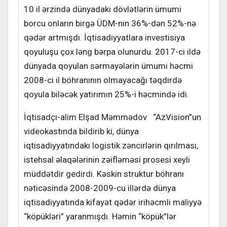
10 il ərzində dünyadakı dövlətlərin ümumi
borcu onların birgə ÜDM-nin 36%-dən 52%-nə
qədər artmışdı. İqtisadiyyatlara investisiya
qoyuluşu çox ləng bərpa olunurdu. 2017-ci ildə
dünyada qoyulan sərmayələrin ümumi həcmi
2008-ci il böhranının olmayacağı təqdirdə
qoyula biləcək yatırımın 25%-i həcmində idi.
İqtisadçı-alim Elşad Məmmədov “AzVision”un
videokastında bildirib ki, dünya
iqtisadiyyatındakı logistik zəncirlərin qırılması,
istehsal əlaqələrinin zəifləməsi prosesi xeyli
müddətdir gedirdi. Kəskin struktur böhranı
nəticəsində 2008-2009-cu illərdə dünya
iqtisadiyyatında kifayət qədər irihəcmli maliyyə
“köpükləri” yaranmışdı. Həmin “köpük”lər