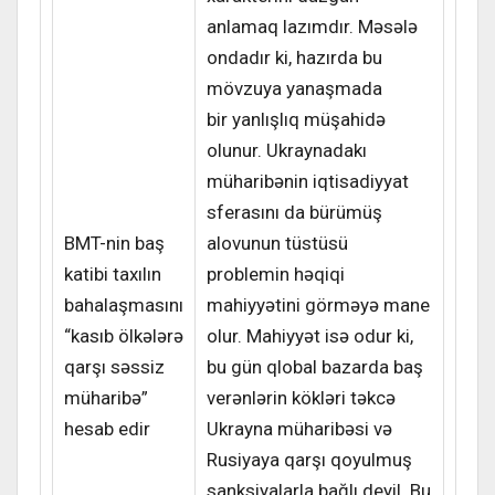
anlamaq lazımdır.
Məsələ
ondadır ki, hazırda bu
mövzuya yanaşmada
bir yanlışlıq müşahidə
olunur. Ukraynadakı
müharibənin iqtisadiyyat
sferasını da bürümüş
BMT-nin baş
alovunun tüstüsü
katibi taxılın
problemin həqiqi
bahalaşmasını
mahiyyətini görməyə mane
“kasıb ölkələrə
olur. Mahiyyət isə odur ki,
qarşı səssiz
bu gün qlobal bazarda baş
müharibə”
verənlərin kökləri təkcə
hesab edir
Ukrayna müharibəsi və
Rusiyaya qarşı qoyulmuş
sanksiyalarla bağlı deyil. Bu