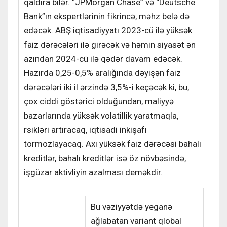
qaldıra bilər. “JPMorgan Chase” və “Deutsche
Bank”ın ekspertlərinin fikrincə, məhz belə də
edəcək. ABŞ iqtisadiyyatı 2023-cü ilə yüksək
faiz dərəcələri ilə girəcək və həmin siyasət ən
azından 2024-cü ilə qədər davam edəcək.
Hazırda 0,25-0,5% aralığında dəyişən faiz
dərəcələri iki il ərzində 3,5%-i keçəcək ki, bu,
çox ciddi göstərici olduğundan, maliyyə
bazarlarında yüksək volatillik yaratmaqla,
rsikləri artıracaq, iqtisadi inkişafı
tormozlayacaq. Axı yüksək faiz dərəcəsi bahalı
kreditlər, bahalı kreditlər isə öz növbəsində,
işgüzar aktivliyin azalması deməkdir.
Bu vəziyyətdə yeganə
ağlabatan variant qlobal