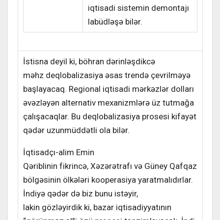
iqtisadi sistemin demontajı
labüdləşə bilər.
İstisna deyil ki, böhran dərinləşdikcə
məhz deqlobalizasiya əsas trendə çevrilməyə
başlayacaq. Regional iqtisadi mərkəzlər dolları
əvəzləyən alternativ mexanizmlərə üz tutmağa
çalışacaqlar. Bu deqlobalizasiya prosesi kifayət
qədər uzunmüddətli ola bilər.
İqtisadçı-alim Emin
Qəriblinin fikrincə, Xəzərətrafı və Güney Qafqaz
bölgəsinin ölkələri kooperasiya yaratmalıdırlar.
İndiyə qədər də biz bunu istəyir,
lakin gözləyirdik ki, bazar iqtisadiyyatının