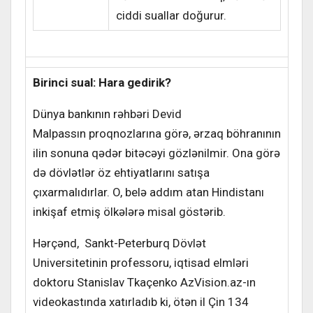
ciddi suallar doğurur.
Birinci sual: Hara gedirik?
Dünya bankının rəhbəri Devid
Malpassın proqnozlarına görə, ərzaq böhranının
ilin sonuna qədər bitəcəyi gözlənilmir. Ona görə
də dövlətlər öz ehtiyatlarını satışa
çıxarmalıdırlar. O, belə addım atan Hindistanı
inkişaf etmiş ölkələrə misal göstərib.
Hərçənd, Sankt-Peterburq Dövlət
Universitetinin professoru, iqtisad elmləri
doktoru Stanislav Tkaçenko AzVision.az-ın
videokastında xatırladıb ki, ötən il Çin 134