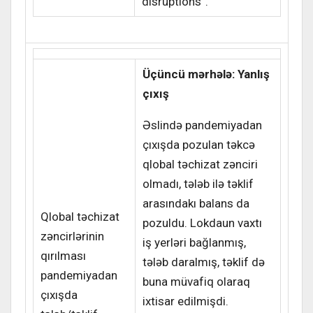
disruptions”.
Üçüncü mərhələ: Yanlış
çıxış
Əslində pandemiyadan
çıxışda pozulan təkcə
qlobal təchizat zənciri
olmadı, tələb ilə təklif
arasındakı balans da
Qlobal təchizat
pozuldu. Lokdaun vaxtı
zəncirlərinin
iş yerləri bağlanmış,
qırılması
tələb daralmış, təklif də
pandemiyadan
buna müvafiq olaraq
çıxışda
ixtisar edilmişdi.