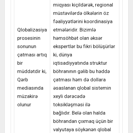
miqyası kiçildərək, regional
müstəvilərdə ölkələrin öz
fəaliyyətlərini koordinasiya
Qlobalizasiya
etmələridir. Bizimlə
prosesinin
həmsöhbət olan əksər
sonunun
ekspertlər bu fikri bölüşürlər
çatması artıq
ki, dünya
bir
iqtisadiyyatında struktur
müddətdir ki,
böhranının gəlib bu həddə
Qərb
çatması həm də dollara
mediasında
əsaslanan qlobal sistemin
müzakirə
xeyli dərəcədə
olunur
toksikləşməsi ilə
bağlıdır. Belə olan halda
böhrandan çıxmaq üçün bir
valyutaya söykənən qlobal