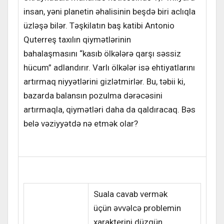
insan, yəni planetin əhalisinin beşdə biri aclıqla
üzləşə bilər. Təşkilatın baş katibi Antonio
Quterreş taxılın qiymətlərinin
bahalaşmasını “kasıb ölkələrə qarşı səssiz
hücum” adlandırır. Varlı ölkələr isə ehtiyatlarını
artırmaq niyyətlərini gizlətmirlər. Bu, təbii ki,
bazarda balansın pozulma dərəcəsini
artırmaqla, qiymətləri daha da qaldıracaq. Bəs
belə vəziyyətdə nə etmək olar?
Suala cavab vermək
üçün əvvəlcə problemin
xarakterini düzgün