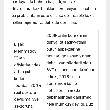
partlayanda böhran başladı, sonrakı
dövrdə mərkəzi bankların emissiyası hesabına
bu problemlərin üstü örtülsə də, məsələ köklü
həllini tapmadı və daha da dərinləşdi.
2008-ci ilin böhranının
dünya iqtisadiyyatının
Elşad
bütün aspektlərinə
Məmmədov:
təsirləri gözlənildiyindən
“Qərb
daha uzunmüddətli oldu.
dövlətlərindəki
BVF-nin hesabatı da sübut
artan pul
edir ki, 2018-ci ilin
kütləsinin
sonlarında böhranın
təqribən 80%-i
nəticələrinin aradan
real sektora
qalxmasından danışmaq
deyil, maliyyə
hələ mümkün deyildi.
Düz
sektoruna