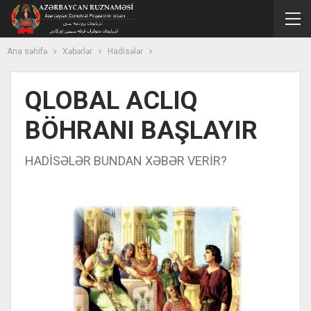
Ana səhifə
Xəbərlər
Hadisələr
QLOBAL ACLIQ
BÖHRANI BAŞLAYIR
HADİSƏLƏR BUNDAN XƏBƏR VERİR?