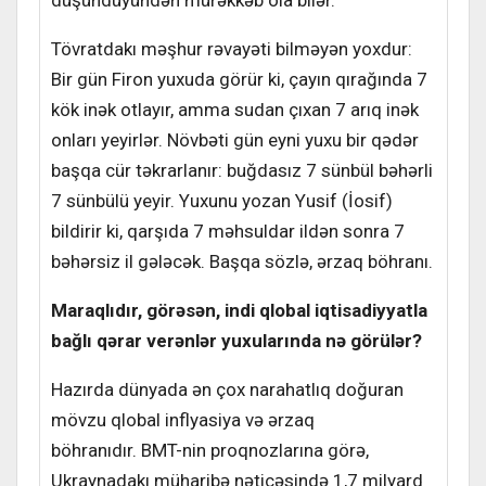
düşündüyündən mürəkkəb ola bilər.
Tövratdakı məşhur rəvayəti bilməyən yoxdur:
Bir gün Firon yuxuda görür ki, çayın qırağında 7
kök inək otlayır, amma sudan çıxan 7 arıq inək
onları yeyirlər. Növbəti gün eyni yuxu bir qədər
başqa cür təkrarlanır: buğdasız 7 sünbül bəhərli
7 sünbülü yeyir. Yuxunu yozan Yusif (İosif)
bildirir ki, qarşıda 7 məhsuldar ildən sonra 7
bəhərsiz il gələcək. Başqa sözlə, ərzaq böhranı.
Maraqlıdır, görəsən, indi qlobal iqtisadiyyatla
bağlı qərar verənlər yuxularında nə görülər?
Hazırda dünyada ən çox narahatlıq doğuran
mövzu qlobal inflyasiya və ərzaq
böhranıdır. BMT-nin proqnozlarına görə,
Ukraynadakı müharibə nəticəsində 1,7 milyard