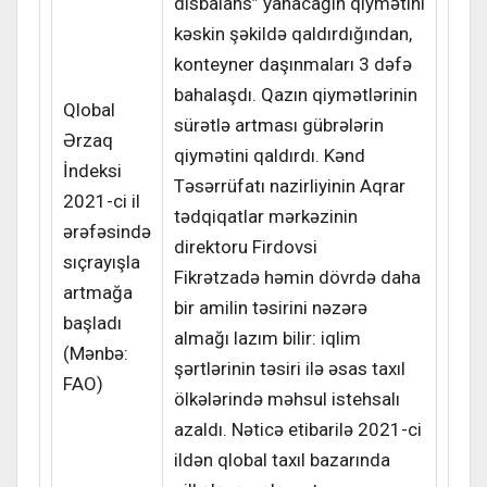
disbalans” yanacağın qiymətini
kəskin şəkildə qaldırdığından,
konteyner daşınmaları 3 dəfə
bahalaşdı. Qazın qiymətlərinin
Qlobal
sürətlə artması gübrələrin
Ərzaq
qiymətini qaldırdı. Kənd
İndeksi
Təsərrüfatı nazirliyinin Aqrar
2021-ci il
tədqiqatlar mərkəzinin
ərəfəsində
direktoru Firdovsi
sıçrayışla
Fikrətzadə həmin dövrdə daha
artmağa
bir amilin təsirini nəzərə
başladı
almağı lazım bilir: iqlim
(Mənbə:
şərtlərinin təsiri ilə əsas taxıl
FAO)
ölkələrində məhsul istehsalı
azaldı. Nəticə etibarilə 2021-ci
ildən qlobal taxıl bazarında