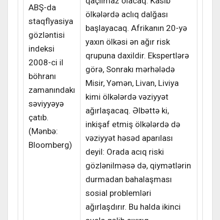
qaçılmaz olacaq: Kasıb
ABŞ-da
ölkələrdə aclıq dalğası
staqflyasiya
başlayacaq. Afrikanın 20-yə
gözləntisi
yaxın ölkəsi ən ağır risk
indeksi
qrupuna daxildir. Ekspertlərə
2008-ci il
görə, Sonrakı mərhələdə
böhranı
Misir, Yəmən, Livan, Liviya
zamanındakı
kimi ölkələrdə vəziyyət
səviyyəyə
ağırlaşacaq. Əlbəttə ki,
çatıb.
inkişaf etmiş ölkələrdə də
(Mənbə:
vəziyyət həsəd aparılası
Bloomberg)
deyil: Orada acıq riski
gözlənilməsə də, qiymətlərin
durmadan bahalaşması
sosial problemləri
ağırlaşdırır. Bu halda ikinci