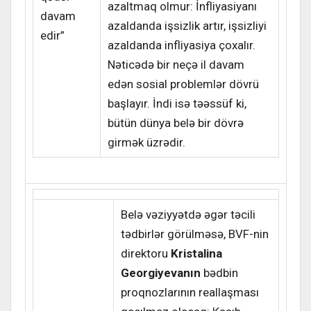
azaltmaq olmur: İnfliyasiyanı
davam
azaldanda işsizlik artır, işsizliyi
edir”
azaldanda infliyasiya çoxalır.
Nəticədə bir neçə il davam
edən sosial problemlər dövrü
başlayır. İndi isə təəssüf ki,
bütün dünya belə bir dövrə
girmək üzrədir.
Belə vəziyyətdə əgər təcili
tədbirlər görülməsə, BVF-nin
direktoru
Kristalina
Georgiyevanın
bədbin
proqnozlarının reallaşması