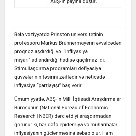
ABŞ-ın payına düşür
.
Belə vəziyyətdə Prinston universitetinin
professoru Markus Brunnermayerin əvvəlcədən
proqnozlaşdırdığı və “infliyasiya
mişarı” adlandırdığı hadisə qaçılmaz idi:
Stimullaşdırma proqramları deflyasiya
qüvvələrinin təsirini zəiflədir və nəticədə
inflyasiya “partlayışı” baş verir.
Ümumiyyətlə, ABŞ-ın Milli İqtisadi Araşdırmalar
Bürosunun (National Bureau of Economic
Research | NBER) dərc etdiyi araşdırmadan
görünür ki, hər dəfə epidemiya və müharibələr
inflyasiyanın güclənməsinə səbəb olur. Həm