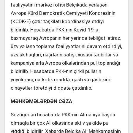
fəaliyyətini mərkəzi ofisi Belçikada yerləşən
Avropa Kürd Demokratik Cəmiyyəti Konqresinin
(KCDK-E) çətir təşkilatı koordinasiya etdiyi
bildirilib. Hesabatda PKK-nın Kovid-19-a
baxmayaraq Avropanın hər yerində təbliğat, etiraz,
üzv və ianə toplama fəaliyyətlərini davam etdirdiyi,
üzvlük haqları, nəşrlərin satışı, xüsusi tədbirlər və
kampaniyalarla Avropa ölkələrindən pul toplandığı
bildirilib. Hesabatda PKK-nın çirkli pulların
yuyulması, narkotik maddə, qəsb və qəsb kimi
cinayətlər törətdiyi diqqətə çatdırılıb.
MƏHKƏMƏLƏRDƏN CƏZA
Sözügedən hesabatda PKK-nın Almaniya başda
olmaqla bir çox Aİ ölkəsində aktiv şəkildə pul
yığdığı bildirilir. Xəbərdə Belçika Ali Məhkəməsinin