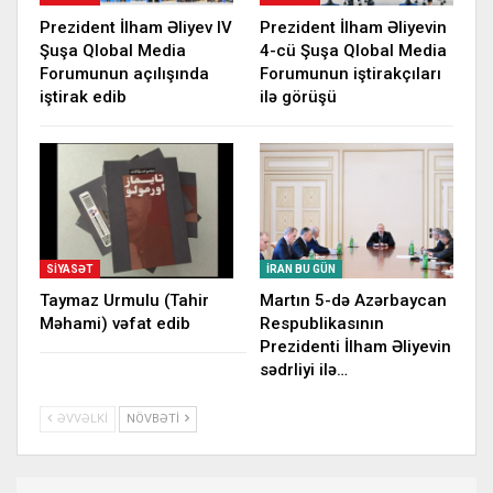
Prezident İlham Əliyev IV
Prezident İlham Əliyevin
Şuşa Qlobal Media
4-cü Şuşa Qlobal Media
Forumunun açılışında
Forumunun iştirakçıları
iştirak edib
ilə görüşü
SIYASƏT
İRAN BU GÜN
Taymaz Urmulu (Tahir
Martın 5-də Azərbaycan
Məhami) vəfat edib
Respublikasının
Prezidenti İlham Əliyevin
sədrliyi ilə…
ƏVVƏLKI
NÖVBƏTI