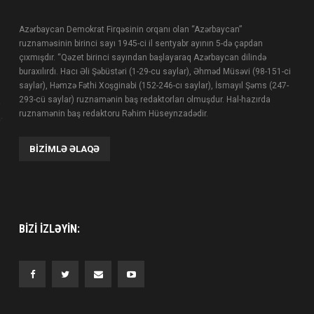
Azərbaycan Demokrat Firqəsinin orqanı olan “Azərbaycan”
ruznaməsinin birinci sayı 1945-ci il sentyabr ayının 5-də çapdan
çıxmışdır. “Qəzet birinci sayından başlayaraq Azərbaycan dilində
buraxılırdı. Hacı Əli Şəbüstəri (1-29-cu saylar), Əhməd Müsəvi (98-151-ci
saylar), Həmzə Fəthi Xoşginabi (152-246-cı saylar), İsmayıl Şəms (247-
293-cü saylar) ruznamənin baş redaktorları olmuşdur. Hal-hazırda
ruznamənin baş redaktoru Rəhim Hüseynzadədir.
BIZIMLƏ ƏLAQƏ
BIZI IZLƏYIN: