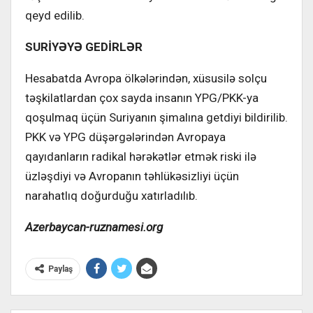
qeyd edilib.
SURİYƏYƏ GEDİRLƏR
Hesabatda Avropa ölkələrindən, xüsusilə solçu
təşkilatlardan çox sayda insanın YPG/PKK-ya
qoşulmaq üçün Suriyanın şimalına getdiyi bildirilib.
PKK və YPG düşərgələrindən Avropaya
qayıdanların radikal hərəkətlər etmək riski ilə
üzləşdiyi və Avropanın təhlükəsizliyi üçün
narahatlıq doğurduğu xatırladılıb.
Azerbaycan-ruznamesi.org
Paylaş