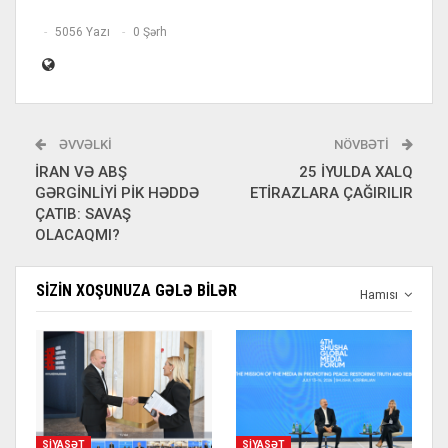
5056 Yazı
0 Şərh
ƏVVƏLKI
NÖVBƏTI
İRAN VƏ ABŞ
25 İYULDA XALQ
GƏRGİNLİYİ PİK HƏDDƏ
ETİRAZLARA ÇAĞIRILIR
ÇATIB: SAVAŞ
OLACAQMI?
SIZIN XOŞUNUZA GƏLƏ BILƏR
Hamısı
SIYASƏT
SIYASƏT