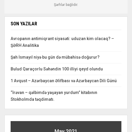
Şərhlər bağlıdır.
SON YAZILAR
Avropanın antimiqrant siyasəti: uduzan kim olacaq? –
ŞƏRH Analitika
Şah İsmayıl niyə bu gün də mübahisə doğurur?
Bulud Qaraçorlu Səhəndin 100 illiyi qeyd olundu
1 Avqust – Azərbaycan Əlifbası və Azərbaycan Dili Günü
“İrəvan – qəlbimdə yaşayan yurdum” kitabının
Stokholmda təqdimatı.
May 2021