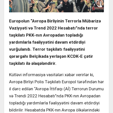
Europolun “Avropa Birliyinin Terrorla Mübarizə
Vəziyyəti və Trend 2022 Hesabatı”nda terror
təşkilatı PKK-nın Avropadan topladığı
yardımlarla fəaliyyətini davam etdirdiyi
vurğulanıb. Terror təşkilatı fəaliyyətini
qərargahı Belçikada yerləşən KCDK-E çətir
təşkilatı ilə əlaqələndirir.
Kütləvi informasiya vasitələri xəbər verirlər ki,
Avropa Birliyi Polis Təşkilatı Europol tərəfindən hər
il dərc edilən “Avropa İttifaqı (Aİ) Terrorun Durumu
və Trendi 2022 Hesabatı”nda PKK-nın Avropadan
topladığı yardımlarla fəaliyyətini davam etdirdiyi
bildirilir. Hesabatda PKK-nın Avropa ölkələrindəki