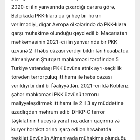
2020-ci ilin yanvarında çıxardığı qərara görə,
Belçikada PKK-lılara qarşı heç bir hökm
verilmədiyi, digər Avropa ölkələrində də PKK-lılara
qarşı mühakimə olunduğu qeyd edilib. Macarıstan
məhkəməsinin 2021-ci ilin yanvarında bir PKK
üzvünə 2 il həbs cəzası verdiyi bildirilən hesabatda
Almaniyanın Ştutqart məhkəməsi tərəfindən 5
Türkiyə vətəndaşı PKK üzvünə etnik ayrı-seçkilik
törədən terrorçuluq ittihamı ilə həbs cəzası
verildiyi bildirilib. fəaliyyətləri. 2021-ci ildə Koblenz
şəhər məhkəməsi PKK üzvünü terroru
maliyyələşdirmək ittihamı ilə 2 il 3 ay müddətinə
azadlıqdan məhrum edib. DHKP-C terror
təşkilatının hüceyrə yaratma, adam qaçırma və
kuryer hərəkətlərinə işarə edilən hesabatda
təşkilat üzvünün Almaniyada mühakimə olunduğu