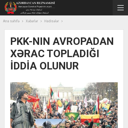
Ana səhifə
Xəbərlər
Hadisələr
PKK-NIN AVROPADAN
XƏRAC TOPLADIĞI
İDDİA OLUNUR