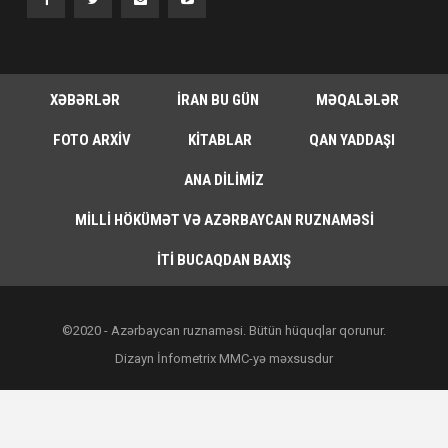
XƏBƏRLƏR
İRAN BU GÜN
MƏQALƏLƏR
FOTO ARXIV
KITABLAR
QAN YADDAŞI
ANA DILIMIZ
MILLI HÖKÜMƏT VƏ AZƏRBAYCAN RUZNAMƏSI
İTI BUCAQDAN BAXIŞ
©2020 - Azərbaycan ruznaməsi. Bütün hüquqlar qorunur.
Dizayn İnfometrix MMC-yə məxsusdur