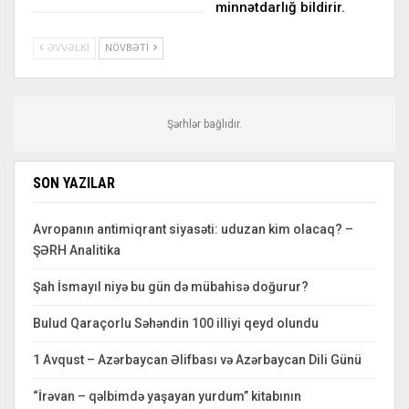
minnətdarlığ bildirir.
ƏVVƏLKI
NÖVBƏTI
Şərhlər bağlıdır.
SON YAZILAR
Avropanın antimiqrant siyasəti: uduzan kim olacaq? –
ŞƏRH Analitika
Şah İsmayıl niyə bu gün də mübahisə doğurur?
Bulud Qaraçorlu Səhəndin 100 illiyi qeyd olundu
1 Avqust – Azərbaycan Əlifbası və Azərbaycan Dili Günü
“İrəvan – qəlbimdə yaşayan yurdum” kitabının