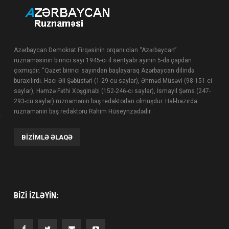
Azərbaycan Demokrat Firqəsinin orqanı olan “Azərbaycan”
ruznaməsinin birinci sayı 1945-ci il sentyabr ayının 5-də çapdan
çıxmışdır. “Qəzet birinci sayından başlayaraq Azərbaycan dilində
buraxılırdı. Hacı Əli Şəbüstəri (1-29-cu saylar), Əhməd Müsəvi (98-151-ci
saylar), Həmzə Fəthi Xoşginabi (152-246-cı saylar), İsmayıl Şəms (247-
293-cü saylar) ruznamənin baş redaktorları olmuşdur. Hal-hazırda
ruznamənin baş redaktoru Rəhim Hüseynzadədir.
BIZIMLƏ ƏLAQƏ
BIZI IZLƏYIN: