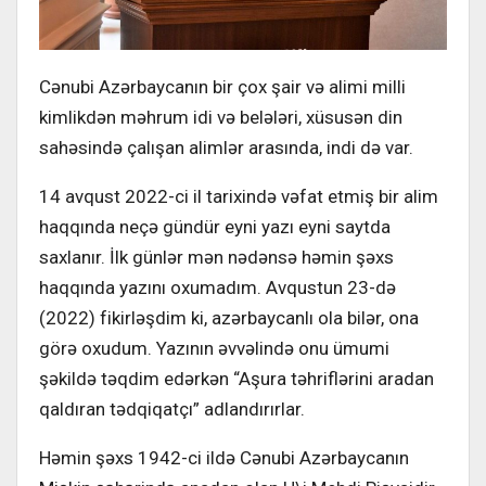
Cənubi Azərbaycanın bir çox şair və alimi milli
kimlikdən məhrum idi və belələri, xüsusən din
sahəsində çalışan alimlər arasında, indi də var.
14 avqust 2022-ci il tarixində vəfat etmiş bir alim
haqqında neçə gündür eyni yazı eyni saytda
saxlanır. İlk günlər mən nədənsə həmin şəxs
haqqında yazını oxumadım. Avqustun 23-də
(2022) fikirləşdim ki, azərbaycanlı ola bilər, ona
görə oxudum. Yazının əvvəlində onu ümumi
şəkildə təqdim edərkən “Aşura təhriflərini aradan
qaldıran tədqiqatçı” adlandırırlar.
Həmin şəxs 1942-ci ildə Cənubi Azərbaycanın