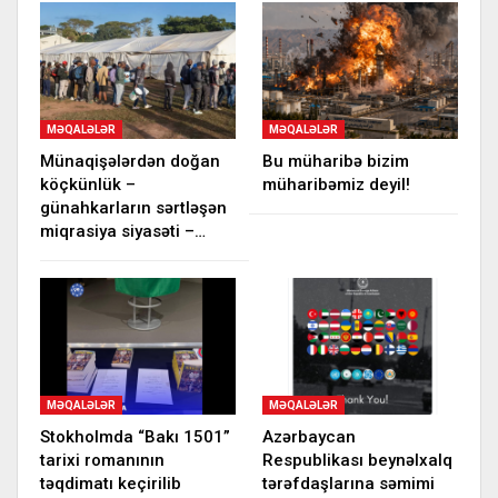
MƏQALƏLƏR
MƏQALƏLƏR
Münaqişələrdən doğan
Bu müharibə bizim
köçkünlük –
müharibəmiz deyil!
günahkarların sərtləşən
miqrasiya siyasəti –…
MƏQALƏLƏR
MƏQALƏLƏR
Stokholmda “Bakı 1501”
Azərbaycan
tarixi romanının
Respublikası beynəlxalq
təqdimatı keçirilib
tərəfdaşlarına səmimi