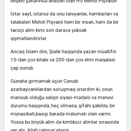
Mişkin şəhərində anadan olan H\i Mehdi Pişvaidir.
İstər sayt, istərsə də onu tanıyanlar, həmkarları və
tələbələri Mehdi Pişvaini həm bir insan, həm də bir
tarixçi alim kimi son dərəcə yüksək
qiymətləndirirlər.
Ancaq İslam dini, Şiəlik haqqında yazan müəllifin
10-dan çox kitabı və 200-dən çox elmi məqaləsi
çap ounub.
Günaha girməmək üçün Cənubi
azərbaycanlılardan soruşmaq istərdim ki, onun
mənsub olduğu xalqın siyasi-mədəni və mənəvi
durumu haqqında, heç olmasa, şifahi şəkildə, bir
münasibəti,baxışı barədə məlumatı olan varmı.
Yoxsa bu böyük alim də kimliksiz alimlər sırasında
yer alır. Allah rəhmət eləsin.