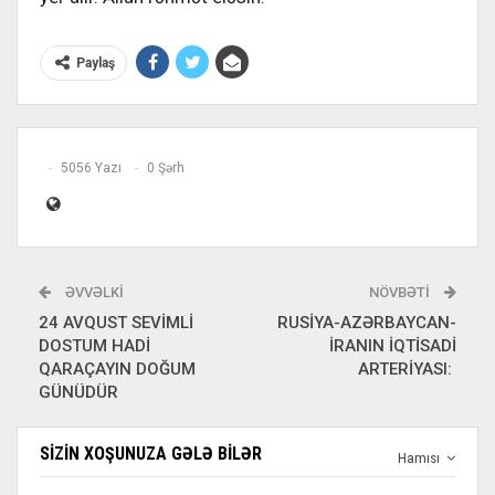
Paylaş
5056 Yazı
0 Şərh
ƏVVƏLKI
NÖVBƏTI
24 AVQUST SEVİMLİ
RUSİYA-AZƏRBAYCAN-
DOSTUM HADİ
İRANIN İQTİSADİ
QARAÇAYIN DOĞUM
ARTERİYASI:
GÜNÜDÜR
SIZIN XOŞUNUZA GƏLƏ BILƏR
Hamısı