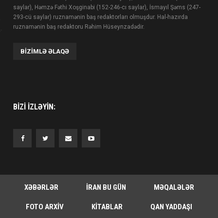
saylar), Həmzə Fəthi Xoşginabi (152-246-cı saylar), İsmayıl Şəms (247-
293-cü saylar) ruznamənin baş redaktorları olmuşdur. Hal-hazırda
ruznamənin baş redaktoru Rəhim Hüseynzadədir.
BIZIMLƏ ƏLAQƏ
BIZI IZLƏYIN:
XƏBƏRLƏR
İRAN BU GÜN
MƏQALƏLƏR
FOTO ARXIV
KITABLAR
QAN YADDAŞI