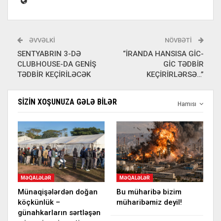
ƏVVƏLKI
NÖVBƏTI
SENTYABRIN 3-DƏ
“İRANDA HANSISA GİC-
CLUBHOUSE-DA GENİŞ
GİC TƏDBİR
TƏDBİR KEÇİRİLƏCƏK
KEÇİRİRLƏRSƏ…”
SIZIN XOŞUNUZA GƏLƏ BILƏR
Hamısı
MƏQALƏLƏR
MƏQALƏLƏR
Münaqişələrdən doğan
Bu müharibə bizim
köçkünlük –
müharibəmiz deyil!
günahkarların sərtləşən