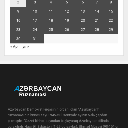
2
3
4
5
6
7
8
9
10
11
12
13
14
15
16
17
18
19
20
21
22
23
24
25
26
27
28
29
30
31
« Apr
İyn »
Azərbaycan Demokrat Firqəsinin orqanı olan “Azərbaycan”
ruznaməsinin birinci sayı 1945-ci il sentyabr ayının 5-də çapdan
çıxmışdır. “Qəzet birinci sayından başlayaraq Azərbaycan dilində
buraxılırdı. Hacı Əli Şəbüstəri (1-29-cu saylar), Əhməd Müsəvi (98-151-ci