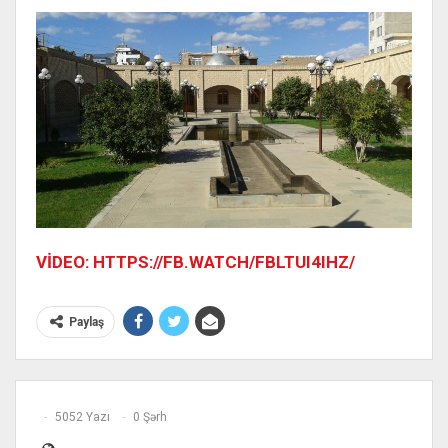
VİDEO: HTTPS://FB.WATCH/FBLTUI4IHZ/
Paylaş
5052 Yazı
0 Şərh