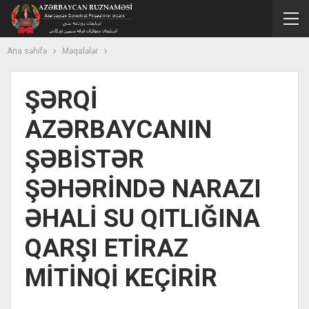
Ana səhifə
Məqalələr
ŞƏRQİ
AZƏRBAYCANIN
ŞƏBİSTƏR
ŞƏHƏRİNDƏ NARAZI
ƏHALİ SU QITLIĞINA
QARŞI ETİRAZ
MİTİNQİ KEÇİRİR