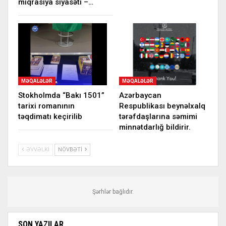
miqrasiya siyasəti –…
MƏQALƏLƏR
MƏQALƏLƏR
Stokholmda “Bakı 1501”
Azərbaycan
tarixi romanının
Respublikası beynəlxalq
təqdimatı keçirilib
tərəfdaşlarına səmimi
minnətdarlığ bildirir.
ƏVVƏLKI
NÖVBƏTI
Şərhlər bağlıdır.
SON YAZILAR