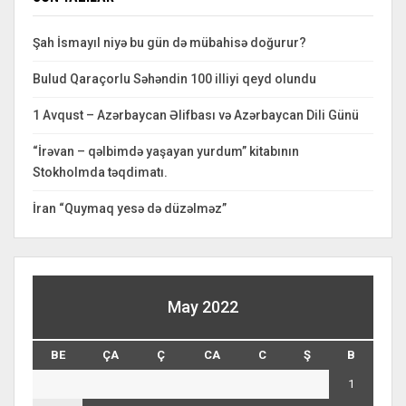
Şah İsmayıl niyə bu gün də mübahisə doğurur?
Bulud Qaraçorlu Səhəndin 100 illiyi qeyd olundu
1 Avqust – Azərbaycan Əlifbası və Azərbaycan Dili Günü
“İrəvan – qəlbimdə yaşayan yurdum” kitabının
Stokholmda təqdimatı.
İran “Quymaq yesə də düzəlməz”
May 2022
BE
ÇA
Ç
CA
C
Ş
B
1