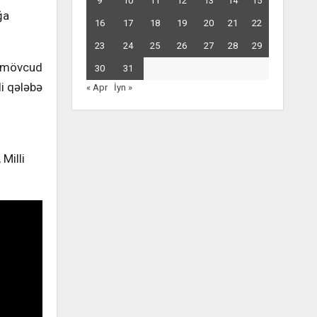
9
10
11
12
13
14
15
ğa
16
17
18
19
20
21
22
23
24
25
26
27
28
29
də mövcud
30
31
i qələbə
« Apr
İyn »
Milli