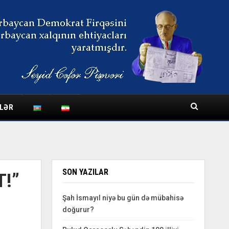
LƏR
SON YAZILAR
!”
Şah İsmayıl niyə bu gün də mübahisə
doğurur?