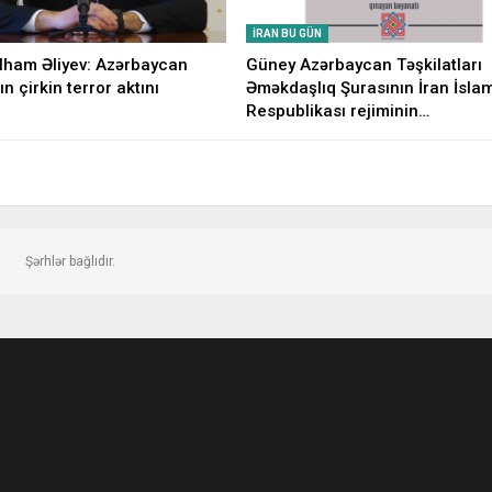
İRAN BU GÜN
İlham Əliyev: Azərbaycan
Güney Azərbaycan Təşkilatları
ın çirkin terror aktını
Əməkdaşlıq Şurasının İran İsla
Respublikası rejiminin…
Şərhlər bağlıdır.