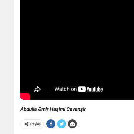
Abdulla Əmir Haşimi Cavanşir
Paylaş