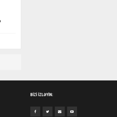
m
BIZI IZLƏYIN: