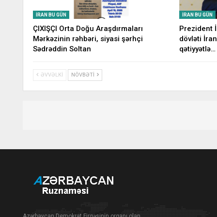
İRAN BU GÜN
İRAN BU GÜN
ÇIXIŞÇI Orta Doğu Araşdırmaları
Prezident 
Mərkəzinin rəhbəri, siyasi şərhçi
dövləti İran
Sədrəddin Soltan
qətiyyətlə…
ƏVVƏLKI
NÖVBƏTI
Azərbaycan Demokrat Firqəsinin orqanı olan