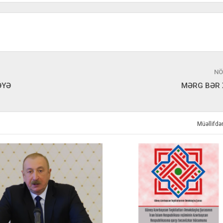
NÖ
ƏYƏ
MƏRG BƏR 
Müəllifd