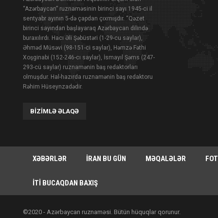
“Azərbaycan” ruznaməsinin birinci sayı 1945-ci il
sentyabr ayının 5-də çapdan çıxmışdır. “Qəzet
birinci sayından başlayaraq Azərbaycan dilində
buraxılırdı. Hacı Əli Şəbüstəri (1-29-cu saylar),
Əhməd Müsəvi (98-151-ci saylar), Həmzə Fəthi
Xoşginabi (152-246-cı saylar), İsmayıl Şəms (247-
293-cü saylar) ruznamənin baş redaktorları
olmuşdur. Hal-hazırda ruznamənin baş redaktoru
Rəhim Hüseynzadədir.
BIZIMLƏ ƏLAQƏ
XƏBƏRLƏR
İRAN BU GÜN
MƏQALƏLƏR
FOT
İTI BUCAQDAN BAXIŞ
©2020 - Azərbaycan ruznaməsi. Bütün hüquqlar qorunur.