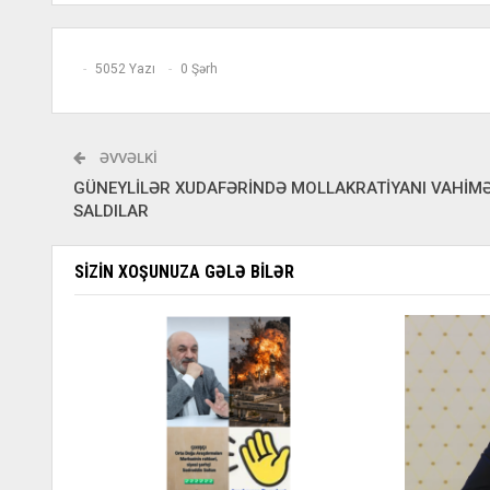
5052 Yazı
0 Şərh
ƏVVƏLKI
GÜNEYLİLƏR XUDAFƏRİNDƏ MOLLAKRATİYANI VAHİM
SALDILAR
SIZIN XOŞUNUZA GƏLƏ BILƏR