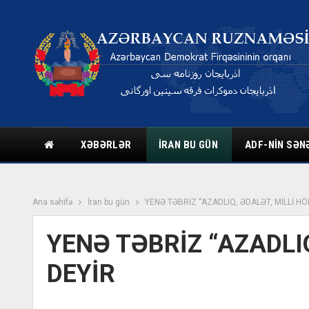
XƏBƏRLƏR
İRAN BU GÜN
ADF-NIN SƏN
Ana səhifə
İran bu gün
YENƏ TƏBRİZ “AZADLIQ, ƏDALƏT, MİLLİ HÖ
YENƏ TƏBRİZ “AZADLI
DEYİR