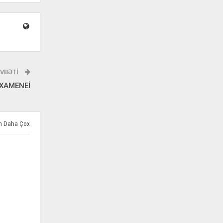
VBƏTI
XAMENEİ
ən Daha Çox