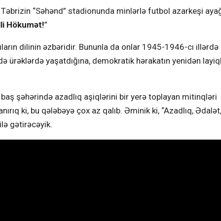
 Təbrizin “Səhənd” stadionunda minlərlə futbol azarkeşi aya
lli Hökumət!
”
ıların dilinin əzbəridir. Bununla da onlar 1945-1946-cı illər
ürəklərdə yaşatdığına, demokratik hərakatın yenidən layiql
baş şəhərində azadlıq aşiqlərini bir yerə toplayan mitinqləri
ırıq ki, bu qələbəyə çox az qalıb. Əminik ki, “Azadlıq, Ədalət, 
lə gətirəcəyik.