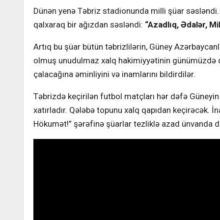
Dünən yenə Təbriz stadionunda milli şüar səsləndi.
qalxaraq bir ağızdan səsləndi:
“Azadlıq, Ədalər, Mi
Artıq bu şüar bütün təbrizlilərin, Güney Azərbaycanl
olmuş unudulmaz xalq hakimiyyətinin günümüzdə də 
çalacağına əminliyini və inamlarını bildirdilər.
Təbrizdə keçirilən futbol matçları hər dəfə Güneyin 
xatırladır. Qələbə topunu xalq qapıdan keçirəcək. İnan
Hökumət!” şərəfinə şüarlar tezliklə azad ünvanda di