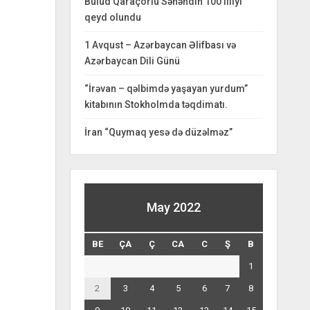
Bulud Qaraçorlu Səhəndin 100 illiyi
qeyd olundu
1 Avqust – Azərbaycan Əlifbası və
Azərbaycan Dili Günü
“İrəvan – qəlbimdə yaşayan yurdum”
kitabının Stokholmda təqdimatı.
İran “Quymaq yesə də düzəlməz”
May 2022
BE
ÇA
Ç
CA
C
Ş
B
1
2
3
4
5
6
7
8