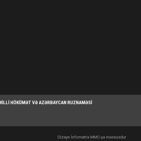
MILLI HÖKÜMƏT VƏ AZƏRBAYCAN RUZNAMƏSI
Dizayn İnfometrix MMC-yə məxsusdur