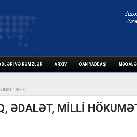
ƏDLƏRI VƏ RƏMZLƏR
ARXIV
QAN YADDAŞI
MƏQALƏ
KUMƏT!” DEYİR
Q, ƏDALƏT, MİLLİ HÖKUMƏT