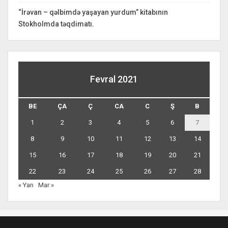
“İrəvan – qəlbimdə yaşayan yurdum” kitabının
Stokholmda təqdimatı.
Fevral 2021
BE
ÇA
Ç
CA
C
Ş
B
1
2
3
4
5
6
7
8
9
10
11
12
13
14
15
16
17
18
19
20
21
22
23
24
25
26
27
28
« Yan
Mar »