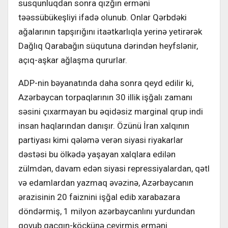
susqunluqdan sonra qızğın erməni
təəssübükeşliyi ifadə olunub. Onlar Qərbdəki
ağalarının tap­şırığını itaətkarlıqla yerinə yetirərək
Dağlıq Qarabağın süqutuna dərindən heyfslənir,
açıq-aşkar ağlaşma qurur­lar.
ADP-nin bəyanatında daha sonra qeyd edilir ki,
Azərbaycan torpaqlarının 30 illik işğalı zamanı
səsini çıxarmayan bu əqidəsiz marginal qrup indi
insan haqlarından danışır. Özünü İran xalqı­nın
partiyası kimi qələmə verən siyasi riyakarlar
dəstəsi bu ölkədə yaşayan xalqlara edilən
zülmdən, davam edən siyasi repressiyalardan, qətl
və edam­lardan yazmaq əvəzinə, Azərbaycanın
ərazisinin 20 faiznini işğal edib xaraba­zara
döndərmiş, 1 milyon azərbaycan­lını yurdundan
qovub qaçqın-köçkünə çevirmiş erməni