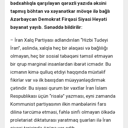
bədxahlıqla qarşılayan qərəzli yazıda əksini
tapmış böhtan və xəyanətkar mövqe ilə bağlı
Azərbaycan Demokrat Firqəsi Siyasi Heyəti
bəyanat yayıb. Sənəddə bildirilir:
– İran Xalq Partiyası adlandırılan “Hizbi Tudeyi
İran”, əslində, xalqla heç bir əlaqəsi və bağlılığı
olmayan, heç bir sosial təbəqəni təmsil etməyən
bir qrup marginal insanlardan ibarət icmadır. Bu
icmanın kimə qulluq etdiyi haqqın­da müxtəlif
fikirlər var və ilk baxışdan müəyyənləşdirmək
çətindir. Bu siyasi qurum bir vaxtlar İran İslam
Respub­likası üçün “risalə” yazması, eyni za­manda
Kommunist partiyasının ilkin mənbələrini fars
dilinə tərcümə etməsi, fəhlə sinfi olmayan ölkədə
proletariat diktaturası yaratmaq şuarları ilə İran