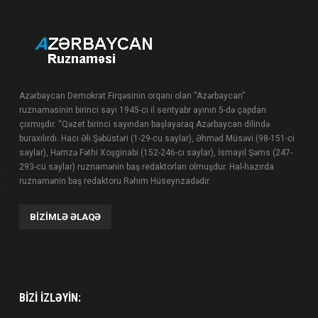
Azərbaycan Demokrat Firqəsinin orqanı olan “Azərbaycan”
ruznaməsinin birinci sayı 1945-ci il sentyabr ayının 5-də çapdan
çıxmışdır. “Qəzet birinci sayından başlayaraq Azərbaycan dilində
buraxılırdı. Hacı Əli Şəbüstəri (1-29-cu saylar), Əhməd Müsəvi (98-151-ci
saylar), Həmzə Fəthi Xoşginabi (152-246-cı saylar), İsmayıl Şəms (247-
293-cü saylar) ruznamənin baş redaktorları olmuşdur. Hal-hazırda
ruznamənin baş redaktoru Rəhim Hüseynzadədir.
BIZIMLƏ ƏLAQƏ
BIZI IZLƏYIN: