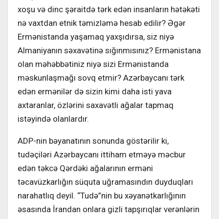
xoşu və dinc şəraitdə tərk edən insanların hətəkəti
nə vaxtdan etnik təmizləmə hesab edilir? Əgər
Ermə­nistanda yaşamaq yaxşıdırsa, siz niyə
Almaniyanın səxavətinə sığınmısınız? Ermənistana
olan məhəbbətiniz niyə sizi Ermənistanda
məskunlaşmağı sovq etmir? Azərbaycanı tərk
edən ermənilər də sizin kimi daha isti yava
axtaranlar, özlərini saxavətli ağalar tapmaq
istəyində olanlardır.
ADP-nin bəyanatının sonunda göstərilir ki,
tudəçiləri Azərbaycanı itti­ham etməyə məcbur
edən təkcə Qər­dəki ağalarının erməni
təcavüzkarlığın süquta uğramasındın duyduqları
nara­hatlıq deyil. “Tudə”nin bu xəyanətkar­lığının
əsasında İrandan onlara gizli tapşırıqlar verənlərin