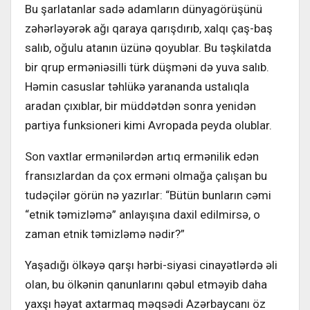
Bu şarlatanlar sadə adamların dün­yagörüşünü
zəhərləyərək ağı qaraya qarışdırıb, xalqı çaş-baş
salıb, oğulu atanın üzünə qoyublar. Bu təşkilatda
bir qrup erməniəsilli türk düşməni də yuva salıb.
Həmin casuslar təhlükə yarananda ustalıqla
aradan çıxıblar, bir müddətdən sonra yenidən
partiya funksioneri kimi Avropada peyda olub­lar.
Son vaxtlar ermənilərdən artıq er­mənilik edən
fransızlardan da çox er­məni olmağa çalışan bu
tudəçilər görün nə yazırlar: “Bütün bunların cəmi
“etnik təmizləmə” anlayışına daxil edilmirsə, o
zaman etnik təmizləmə nədir?”
Yaşadığı ölkəyə qarşı hərbi-siyasi cinayətlərdə əli
olan, bu ölkənin qa­nunlarını qəbul etməyib daha
yaxşı həyat axtarmaq məqsədi Azərbayca­nı öz