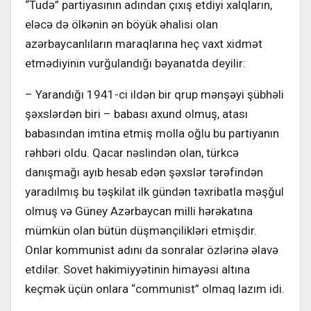
“Tudə” partiyasının adından çıxış etdiyi xalqların,
eləcə də ölkənin ən böyük əhalisi olan
azərbaycanlıların maraqlarına heç vaxt xidmət
etmə­diyinin vurğulandığı bəyanatda de­yilir:
– Yarandığı 1941-ci ildən bir qrup mənşəyi şübhəli
şəxslərdən biri – ba­bası axund olmuş, atası
babasından imtina etmiş molla oğlu bu partiyanın
rəhbəri oldu. Qacar nəslindən olan, türkcə
danışmağı ayıb hesab edən şəxslər tərəfindən
yaradılmış bu təşki­lat ilk gündən təxribatla məşğul
olmuş və Güney Azərbaycan milli hərəkatına
mümkün olan bütün düşmənçiliklə­ri etmişdir.
Onlar kommunist adını da sonralar özlərinə əlavə
etdilər. Sovet hakimiyyətinin himayəsi altına
keçmək üçün onlara “communist” olmaq lazım idi.