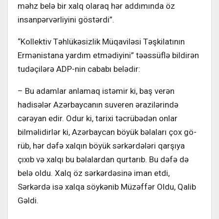
məhz belə bir xalq olaraq hər addımında öz
insanpərvərliyini göstər­di”.
“Kollektiv Təhlükəsizlik Müqa­viləsi Təşkilatının
Ermənistana yar­dım etmədiyini” təəssüflə bildirən
tudəçilərə ADP-nin cababı belədir:
– Bu adamlar anlamaq istəmir ki, baş verən
hadisələr Azərbaycanın su­veren ərazilərində
cərəyan edir. Odur ki, tarixi təcrübədən onlar
bilməlidirlər ki, Azərbaycan böyük bəlaları çox gö­
rüb, hər dəfə xalqın böyük sərkərdələri qarşıya
çıxıb və xalqı bu bəlalardan qurtarıb. Bu dəfə də
belə oldu. Xalq öz sərkərdəsinə iman etdi,
Sərkərdə isə xalqa söykənib Müzəffər Oldu, Qalib
Gəldi.