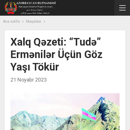
Ana səhifə
Məqalələr
Xalq Qəzeti: “Tudə”
Ermənilər Üçün Göz
Yaşı Tökür
21 Noyabr 2023