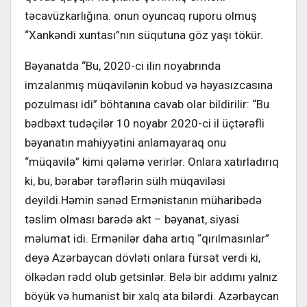
təcavüzkarlığına. onun oyuncaq ruporu olmuş
“Xankəndi xuntası”nın süqutuna göz yaşı tökür.
Bəyanatda “Bu, 2020-ci ilin noyab­rında
imzalanmış müqavilənin kobud və həyasızcasına
pozulması idi” böh­tanına cavab olar bildirilir: “Bu
bədbəxt tudəçilər 10 noyabr 2020-ci il üçtərəfli
bəyanatın mahiyyətini anlamayaraq onu
“müqavilə” kimi qələmə verirlər. Onlara xatırladırıq
ki, bu, bərabər tərəf­lərin sülh müqaviləsi
deyildi.Həmin sənəd Ermənistanın müharibədə
təs­lim olması barədə akt – bəyanat, siyasi
məlumat idi. Ermənilər daha artıq “qırıl­masınlar”
deyə Azərbaycan dövləti on­lara fürsət verdi ki,
ölkədən rədd olub getsinlər. Belə bir addımı yalnız
böyük və humanist bir xalq ata bilərdi. Azər­baycan