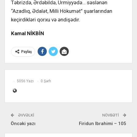
Təbrizdə, Ərdə­bildə, Urmiyyədə… səslənən
“Azadlıq, Ədalət, Milli Hökumət” şuarlarından
keçirdikləri qorxu və əndişədir.
Kamal NİKBİN
Paylaş
5056 Yazı
0 Şərh
ƏVVƏLKI
NÖVBƏTI
Öncəki yazı
Firidun Ibrahimi – 105