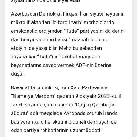
siyasi tarixində özünə yer edib.
Azərbaycan Demokrat Firqəsi İran siyasi həyatının
müxtəlif aktorları ilə fərqli tarixi mərhələlərdə
əməkdaşlıq erdiyindən “Tudə” partiyasını da dərin­
dən tanıyır və onun hansı “məzhəb”ə qulluq
etdiyini də yaxşı bilir. Məhz bu səbəbdən
xəyanətkar “Tudə”nin təxri­bat məqsədli
bəyanatlarına cavab ver­mək ADF-nin üzərinə
düşür.
Bəyanatda bildirilir ki, İran Xalq Par­tiyasının
“Name-ye Mərdom” qəzetin 9 oktyabr 2023-cü il
tarixli sayında çap olunmuş “Dağlıq Qarabağın
süqutu” adlı məqalədə Avropada oturub İranda
baş verən xalq hərəkatını biganəliklə müşahidə
edən partiya rəhbərlərinin uzunmüddətli