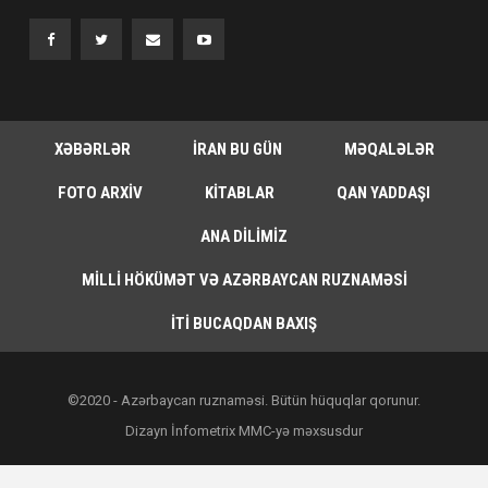
XƏBƏRLƏR
İRAN BU GÜN
MƏQALƏLƏR
FOTO ARXIV
KITABLAR
QAN YADDAŞI
ANA DILIMIZ
MILLI HÖKÜMƏT VƏ AZƏRBAYCAN RUZNAMƏSI
İTI BUCAQDAN BAXIŞ
©2020 - Azərbaycan ruznaməsi. Bütün hüquqlar qorunur.
Dizayn İnfometrix MMC-yə məxsusdur