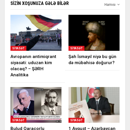
SIZIN XOŞUNUZA GƏLƏ BILƏR
Hamısı
SIYASƏT
SIYASƏT
Avropanın antimiqrant
Şah İsmayıl niyə bu gün
siyasəti: uduzan kim
də mübahisə doğurur?
olacaq? – ŞƏRH
Analitika
SIYASƏT
SIYASƏT
Bulud Qaraçorlu
1 Avqust – Azərbaycan