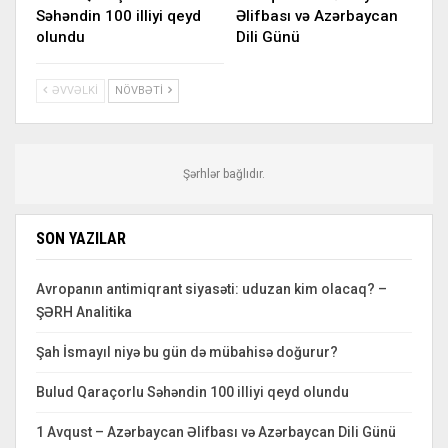
Səhəndin 100 illiyi qeyd
Əlifbası və Azərbaycan
olundu
Dili Günü
ƏVVƏLKI
NÖVBƏTI
Şərhlər bağlıdır.
SON YAZILAR
Avropanın antimiqrant siyasəti: uduzan kim olacaq? –
ŞƏRH Analitika
Şah İsmayıl niyə bu gün də mübahisə doğurur?
Bulud Qaraçorlu Səhəndin 100 illiyi qeyd olundu
1 Avqust – Azərbaycan Əlifbası və Azərbaycan Dili Günü