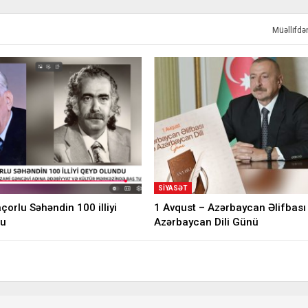
Müəllifd
SIYASƏT
orlu Səhəndin 100 illiyi
1 Avqust – Azərbaycan Əlifbası
du
Azərbaycan Dili Günü