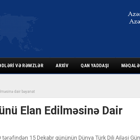
ƏDLƏRI VƏ RƏMZLƏR
ARXIV
QAN YADDAŞI
MƏQALƏ
ilməsinə dair bəyanat
Günü Elan Edilməsinə Dair
O tərəfindən 15 Dekabr gününün Dünya Türk Dili Ailəsi Gü