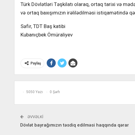
Türk Dövlətləri Təşkilatı olaraq, ortaq tarixi və mədə
və ortaq baxışımızın irəlilədilməsi istiqamətində qər
Səfir, TDT Baş katibi
Kubanıçbek Ömüraliyev
Paylaş
5050 Yazı
0 Şərh
ƏVVƏLKI
Dövlət bayrağımızın təsdiq edilməsi haqqında qərar