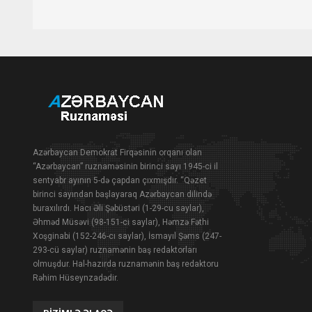
Azərbaycan Demokrat Firqəsinin orqanı olan
“Azərbaycan” ruznaməsinin birinci sayı 1945-ci il
sentyabr ayının 5-də çapdan çıxmışdır. “Qəzet
birinci sayından başlayaraq Azərbaycan dilində
buraxılırdı. Hacı Əli Şəbüstəri (1-29-cu saylar),
Əhməd Müsəvi (98-151-ci saylar), Həmzə Fəthi
Xoşginabi (152-246-cı saylar), İsmayıl Şəms (247-
293-cü saylar) ruznamənin baş redaktorları
olmuşdur. Hal-hazırda ruznamənin baş redaktoru
Rəhim Hüseynzadədir.