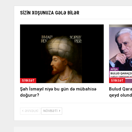
SIZIN XOŞUNUZA GƏLƏ BILƏR
SIYASƏT
SIYASƏT
Şah İsmayıl niyə bu gün də mübahisə
Bulud Qaraç
doğurur?
qeyd olun
ƏVVƏLKI
NÖVBƏTI