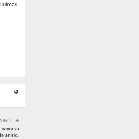
dirilməsi
VBƏTI
 sayqi və
ə aniriq.