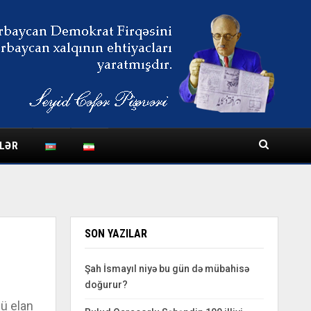
LƏR
SON YAZILAR
Şah İsmayıl niyə bu gün də mübahisə
doğurur?
nü elan