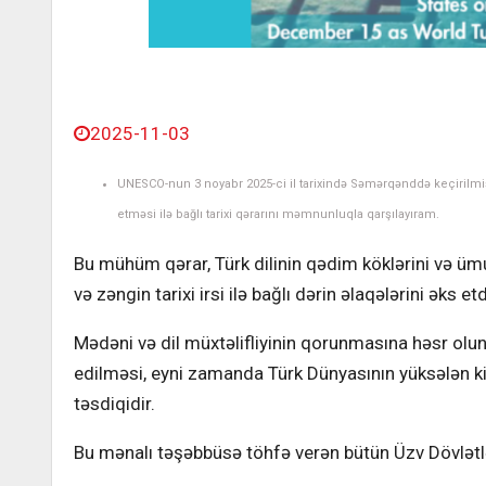
2025-11-03
UNESCO-nun 3 noyabr 2025-ci il tarixində Səmərqənddə keçirilm
etməsi ilə bağlı tarixi qərarını məmnunluqla qarşılayıram.
Bu mühüm qərar, Türk dilinin qədim köklərini və ümu
və zəngin tarixi irsi ilə bağlı dərin əlaqələrini əks etdi
Mədəni və dil müxtəlifliyinin qorunmasına həsr olu
edilməsi, eyni zamanda Türk Dünyasının yüksələn ki
təsdiqidir.
Bu mənalı təşəbbüsə töhfə verən bütün Üzv Dövlətlə