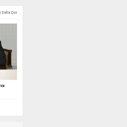
ən Daha Çox
 və