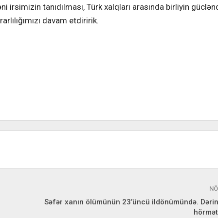
ni irsimizin tanıdılması, Türk xalqları arasında birliyin güclən
arlılığımızı davam etdiririk.
NÖ
Səfər xanın ölümünün 23’üncü ildönümündə. Dərin
hörmətl