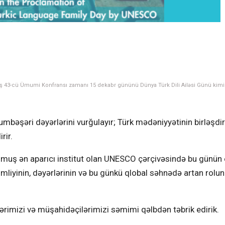
iş 43-cü Ümumi Konfransı zamanı 15 dekabr gününü Dünya Türk Dili Ailəsi Günü kimi
mbəşəri dəyərlərini vurğulayır; Türk mədəniyyətinin birləşdiri
rir.
nmuş ən aparıcı institut olan UNESCO çərçivəsində bu günün 
mliyinin, dəyərlərinin və bu günkü qlobal səhnədə artan rolu
rimizi və müşahidəçilərimizi səmimi qəlbdən təbrik edirik.