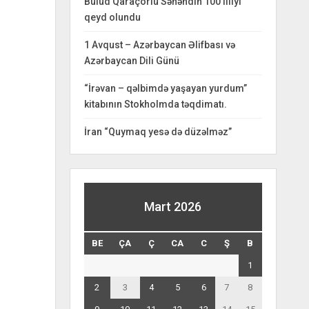
Bulud Qaraçorlu Səhəndin 100 illiyi
qeyd olundu
1 Avqust – Azərbaycan Əlifbası və
Azərbaycan Dili Günü
“İrəvan – qəlbimdə yaşayan yurdum”
kitabının Stokholmda təqdimatı.
İran “Quymaq yesə də düzəlməz”
Mart 2026
BE
ÇA
Ç
CA
C
Ş
B
1
2
3
4
5
6
7
8