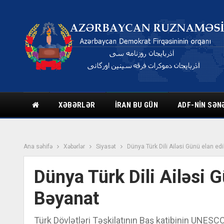
XƏBƏRLƏR
İRAN BU GÜN
ADF-NIN SƏN
Ana səhifə
Xəbərlər
Siyasət
Dünya Türk Dili Ailəsi Günü elan ed
Dünya Türk Dili Ailəsi 
Bəyanat
Türk Dövlətləri Təşkilatının Baş katibinin UNESC