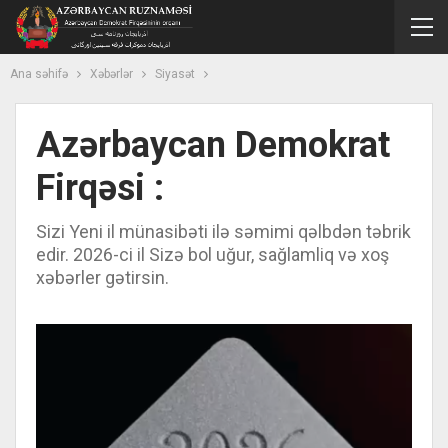
Ana səhifə
Xəbərlər
Siyasət
Azərbaycan Demokrat
Firqəsi :
Sizi Yeni il münasibəti ilə səmimi qəlbdən təbrik
edir. 2026-ci il Sizə bol uğur, sağlamliq və xoş
xəbərler gətirsin.