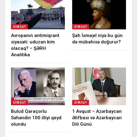
SIYASƏT
SIYASƏT
Avropanın antimiqrant
Şah İsmayıl niyə bu gün
siyasəti: uduzan kim
də mübahisə doğurur?
olacaq? – ŞƏRH
Analitika
SIYASƏT
SIYASƏT
Bulud Qaraçorlu
1 Avqust – Azərbaycan
Səhəndin 100 illiyi qeyd
Əlifbası və Azərbaycan
olundu
Dili Günü