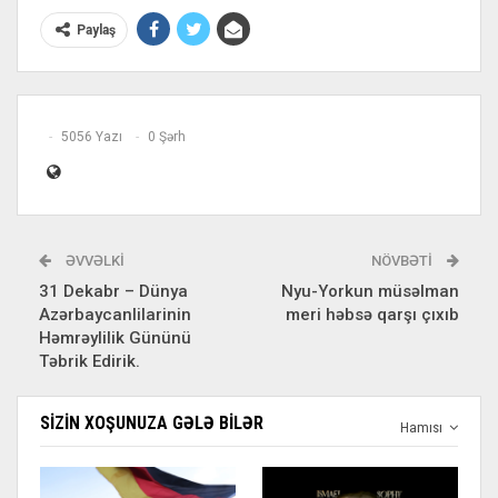
Paylaş
5056 Yazı
0 Şərh
ƏVVƏLKI
NÖVBƏTI
31 Dekabr – Dünya
Nyu-Yorkun müsəlman
Azərbaycanlilarinin
meri həbsə qarşı çıxıb
Həmrəylilik Gününü
Təbrik Edirik.
SIZIN XOŞUNUZA GƏLƏ BILƏR
Hamısı