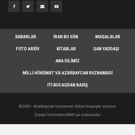
XƏBƏRLƏR
İRAN BU GÜN
MƏQALƏLƏR
FOTO ARXIV
KITABLAR
QAN YADDAŞI
ANA DILIMIZ
MILLI HÖKÜMƏT VƏ AZƏRBAYCAN RUZNAMƏSI
İTI BUCAQDAN BAXIŞ
©2020 - Azərbaycan ruznaməsi. Bütün hüquqlar qorunur.
Dizayn İnfometrix MMC-yə məxsusdur