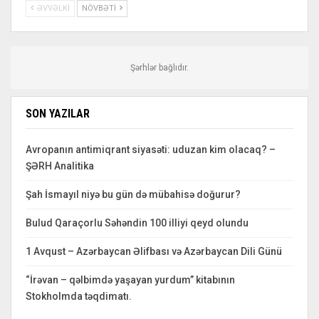
ƏVVƏLKI
NÖVBƏTI
Şərhlər bağlıdır.
SON YAZILAR
Avropanın antimiqrant siyasəti: uduzan kim olacaq? –
ŞƏRH Analitika
Şah İsmayıl niyə bu gün də mübahisə doğurur?
Bulud Qaraçorlu Səhəndin 100 illiyi qeyd olundu
1 Avqust – Azərbaycan Əlifbası və Azərbaycan Dili Günü
“İrəvan – qəlbimdə yaşayan yurdum” kitabının
Stokholmda təqdimatı.