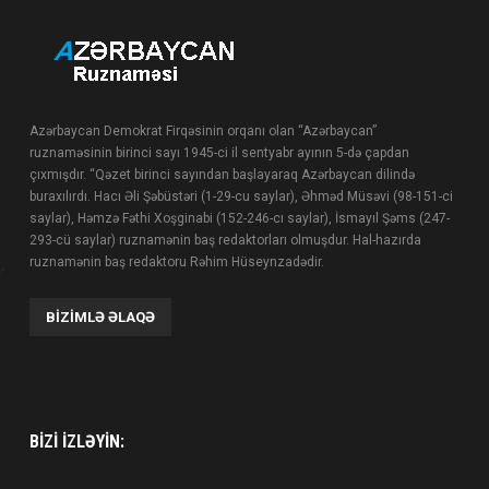
Azərbaycan Demokrat Firqəsinin orqanı olan “Azərbaycan”
ruznaməsinin birinci sayı 1945-ci il sentyabr ayının 5-də çapdan
çıxmışdır. “Qəzet birinci sayından başlayaraq Azərbaycan dilində
buraxılırdı. Hacı Əli Şəbüstəri (1-29-cu saylar), Əhməd Müsəvi (98-151-ci
saylar), Həmzə Fəthi Xoşginabi (152-246-cı saylar), İsmayıl Şəms (247-
293-cü saylar) ruznamənin baş redaktorları olmuşdur. Hal-hazırda
ruznamənin baş redaktoru Rəhim Hüseynzadədir.
BIZIMLƏ ƏLAQƏ
BIZI IZLƏYIN: