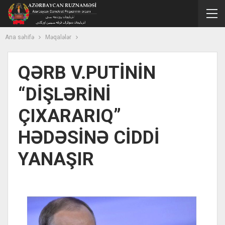
Ana səhifə
Məqalələr
QƏRB V.PUTİNİN
“DİŞLƏRİNİ
ÇIXARARIQ”
HƏDƏSİNƏ CİDDİ
YANAŞIR