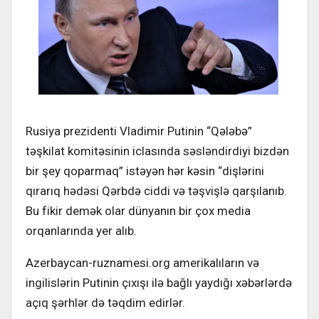
Rusiya prezidenti Vladimir Putinin “Qələbə”
təşkilat komitəsinin iclasında səsləndirdiyi bizdən
bir şey qoparmaq” istəyən hər kəsin “dişlərini
qırarıq hədəsi Qərbdə ciddi və təşvişlə qarşılanıb.
Bu fikir demək olar dünyanın bir çox media
orqanlarında yer alıb.
Azerbaycan-ruznamesi.org amerikalıların və
ingilislərin Putinin çıxışı ilə bağlı yaydığı xəbərlərdə
açıq şərhlər də təqdim edirlər.