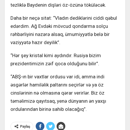
tezliklə Baydenin dişləri öz-özünə töküləcək.
Daha bir neçə sitat: “Vladın dediklərini ciddi qəbul
edərdim. Ağ Evdəki mövcud qondarma solçu
rəhbərliyini nəzərə alsaq, ümumiyyətlə belə bir
vəziyyətə hazır deyilik”.
“Hər şey kristal kimi aydındır. Rusiya bizim
prezidentimizin zəif qoca olduğunu bilir”.
“ABŞ-ın bir vaxtlar ordusu var idi, amma indi
əsgərlər hamiləlik paltarını seçirlər və ya öz
cinslərinin nə olmasına qərar verirlər. Biz öz
təməlimizə qayıtsaq, yenə dünyanın ən yaxşı
ordularından birinə sahib olacağıq”.
Paylaş