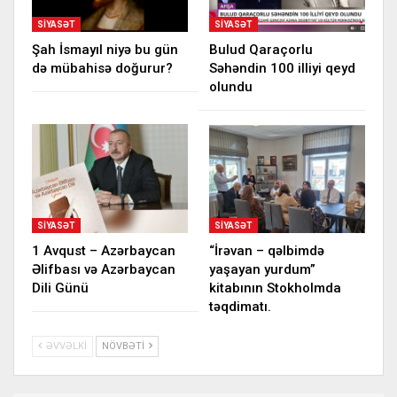
SIYASƏT
SIYASƏT
Şah İsmayıl niyə bu gün
Bulud Qaraçorlu
də mübahisə doğurur?
Səhəndin 100 illiyi qeyd
olundu
SIYASƏT
SIYASƏT
1 Avqust – Azərbaycan
“İrəvan – qəlbimdə
Əlifbası və Azərbaycan
yaşayan yurdum”
Dili Günü
kitabının Stokholmda
təqdimatı.
ƏVVƏLKI
NÖVBƏTI