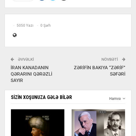
5050 Yazı
0 Şərh
ƏVVƏLKI
NÖVBƏTI
İRAN KANADANIN
ZƏRİFİN BAKIYA “ZƏRİF”
QƏRARINI QƏRƏZLİ
SƏFƏRİ
SAYIR
SIZIN XOŞUNUZA GƏLƏ BILƏR
Hamısı