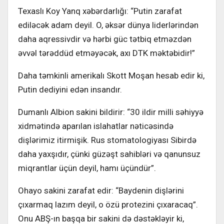
Texaslı Koy Yanq xəbərdarlığı: “Putin zarafat
ediləcək adam deyil. O, əksər dünya liderlərindən
daha aqressivdir və hərbi güc tətbiq etməzdən
əvvəl tərəddüd etməyəcək, axı DTK məktəbidir!”
Daha təmkinli amerikalı Skott Moşan hesab edir ki,
Putin dediyini edən insandır.
Dumanlı Albion sakini bildirir: “30 ildir milli səhiyyə
xidmətində aparılan islahatlar nəticəsində
dişlərimiz itirmişik. Rus stomatologiyası Sibirdə
daha yaxşıdır, çünki güzəşt sahibləri və qanunsuz
miqrantlar üçün deyil, hamı üçündür”.
Ohayo sakini zarafat edir: “Baydenin dişlərini
çıxarmaq lazım deyil, o özü protezini çıxaracaq”.
Onu ABŞ-ın başqa bir sakini də dəstəkləyir ki,