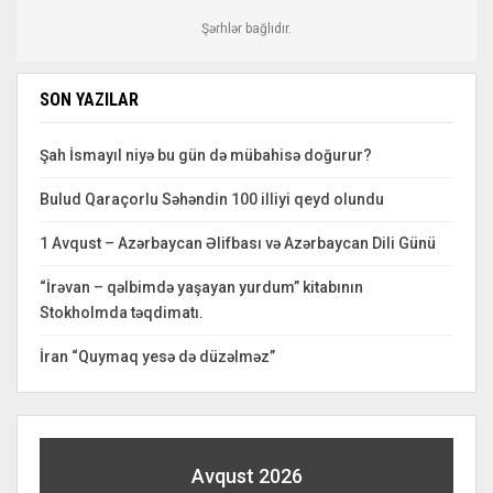
Şərhlər bağlıdır.
SON YAZILAR
Şah İsmayıl niyə bu gün də mübahisə doğurur?
Bulud Qaraçorlu Səhəndin 100 illiyi qeyd olundu
1 Avqust – Azərbaycan Əlifbası və Azərbaycan Dili Günü
“İrəvan – qəlbimdə yaşayan yurdum” kitabının
Stokholmda təqdimatı.
İran “Quymaq yesə də düzəlməz”
Avqust 2026