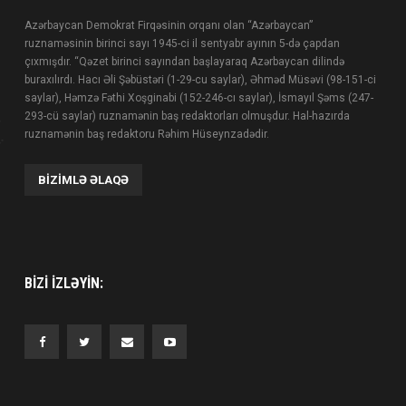
Azərbaycan Demokrat Firqəsinin orqanı olan “Azərbaycan”
ruznaməsinin birinci sayı 1945-ci il sentyabr ayının 5-də çapdan
çıxmışdır. “Qəzet birinci sayından başlayaraq Azərbaycan dilində
buraxılırdı. Hacı Əli Şəbüstəri (1-29-cu saylar), Əhməd Müsəvi (98-151-ci
saylar), Həmzə Fəthi Xoşginabi (152-246-cı saylar), İsmayıl Şəms (247-
293-cü saylar) ruznamənin baş redaktorları olmuşdur. Hal-hazırda
ruznamənin baş redaktoru Rəhim Hüseynzadədir.
BIZIMLƏ ƏLAQƏ
BIZI IZLƏYIN: