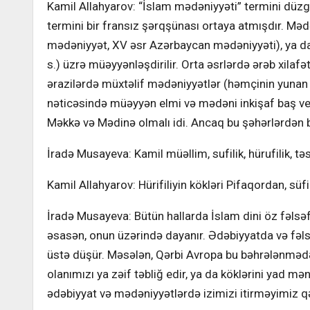
Kamil Allahyarov: “İslam mədəniyyəti” termini düzgü
termini bir fransız şərqşünası ortaya atmışdır. Məd
mədəniyyət, XV əsr Azərbaycan mədəniyyəti), ya da
s.) üzrə müəyyənləşdirilir. Orta əsrlərdə ərəb xilafə
ərazilərdə müxtəlif mədəniyyətlər (həmçinin yunan 
nəticəsində müəyyən elmi və mədəni inkişaf baş ver
Məkkə və Mədinə olmalı idi. Ancaq bu şəhərlərdən bi
İradə Musayeva: Kamil müəllim, sufilik, hürufilik, t
Kamil Allahyarov: Hürifiliyin kökləri Pifaqordan, süf
İradə Musayeva: Bütün hallarda İslam dini öz fəlsəf
əsasən, onun üzərində dayanır. Ədəbiyyatda və fəlsə
üstə düşür. Məsələn, Qərbi Avropa bu bəhrələnmədə
olanımızı ya zəif təbliğ edir, ya da köklərini yad m
ədəbiyyat və mədəniyyətlərdə izimizi itirməyimiz q