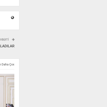
VBƏTI
ŞLADILAR
ən Daha Çox