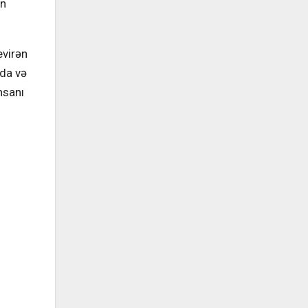
in
evirən
da və
nsanı