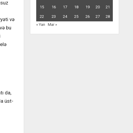
rsuz
15
16
17
18
19
20
21
22
23
24
25
26
27
28
yəti və
« Yan
Mar »
 və bu
i
elə
tı da,
la üst-