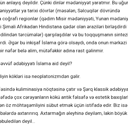
n anlayış deyildir. Çünki dinlər mədəniyyət yaratmır. Bu uğu
əniyyətlər ya tarixi dövrlər (məsələn, Səlcuqilər dövründə
 coğrafi regionlar (qədim Misir mədəniyyəti, Yunan mədəniy
ti Şimali Afrikadan Hindistana qədər olan əraziləri birləşdirdi
dilindən tərcümələr) qarşılaşdılar və bu toqquşmanın sintez
di. Əgər bu inkişaf İslama görə olsaydı, onda onun mərkəzi 
r nəfər belə alim, mütəfəkkir adına rast gəlinmir.
əsəvvüf ədəbiyyatı İslama aid deyil?
iliyin kökləri isə neoplatonizmdən gəlir.
əsində kuliminasiya nöqtəsinə çatır və Şərq klassik ədəbiyya
fədə çox cərəyanların kökü antik fəlsəfə və estetik baxışlar
n öz möhtəşəmliyini sübut etmək üçün istifadə edir. Biz isə
ənbələrdə axtarırırıq. Axtarmağın əleyhinə deyiləm, lakin böyük
əbuledilən deyil…