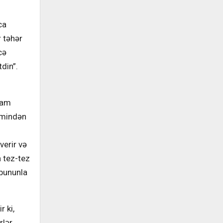
ca
r təhər
cə
tdin”.
dam
elmindən
verir və
 tez-tez
bununla
 ki,
rlər