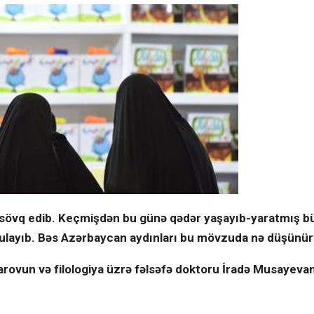
ə sövq edib. Keçmişdən bu günə qədər yaşayıb-yaratmış b
rğulayıb. Bəs Azərbaycan aydınları bu mövzuda nə düşünür
arovun və filologiya üzrə fəlsəfə doktoru
İradə Musayeva