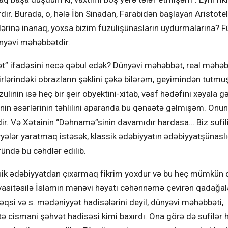
rdır. Burada, o, hələ İbn Sinadan, Farabidən başlayan Aristotel
klərinə inanaq, yoxsa bizim füzulişünasların uydurmalarına? F
nyəvi məhəbbətdir.
t” ifadəsini necə qəbul edək? Dünyəvi məhəbbət, real məhəb
rlərindəki obrazların şəklini çəkə bilərəm, geyimindən tutmu
ulinin isə heç bir şeir obyektini-xitab, vəsf hədəfini xəyala g
inin əsərlərinin təhlilini aparanda bu qənaətə gəlmişəm. Onun
r. Və Xətainin “Dəhnamə”sinin davamıdır hardasa… Biz sufili
ələr yaratmaq istəsək, klassik ədəbiyyatın ədəbiyyatşünasl
ündə bu cəhdlər edilib.
sik ədəbiyyatdan çıxarmaq fikrim yoxdur və bu heç mümkün d
n vasitəsilə İslamın mənəvi həyatı cəhənnəmə çevirən qadağal
rəqsi və s. mədəniyyət hadisələrini deyil, dünyəvi məhəbbəti,
 cismani şəhvət hadisəsi kimi baxırdı. Ona görə də sufilər 