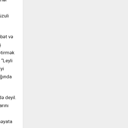
üzuli
bət və
ş
ətirmək
 “Leyli
yi
ığında
ə deyil.
arını
həyata