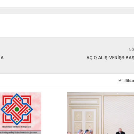
NÖ
DA
AÇIQ ALIŞ-VERİŞƏ BA
Müəllifd