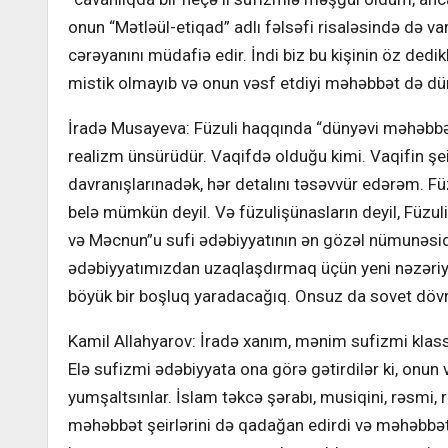
onun “Mətləül-etiqad” adlı fəlsəfi risaləsində də va
cərəyanını müdafiə edir. İndi biz bu kişinin öz dedi
mistik olmayıb və onun vəsf etdiyi məhəbbət də dü
İradə Musayeva: Füzuli haqqında “dünyəvi məhəbbə
realizm ünsürüdür. Vaqifdə olduğu kimi. Vaqifin şei
davranışlarınadək, hər detalını təsəvvür edərəm. Füz
belə mümkün deyil. Və füzulişünasların deyil, Füzul
və Məcnun”u sufi ədəbiyyatının ən gözəl nümunəsidi
ədəbiyyatımızdan uzaqlaşdırmaq üçün yeni nəzəriyy
böyük bir boşluq yaradacağıq. Onsuz da sovet dövr
Kamil Allahyarov: İradə xanım, mənim sufizmi klas
Elə sufizmi ədəbiyyata ona görə gətirdilər ki, onu
yumşaltsınlar. İslam təkcə şərabı, musiqini, rəsmi, 
məhəbbət şeirlərini də qadağan edirdi və məhəbbətə