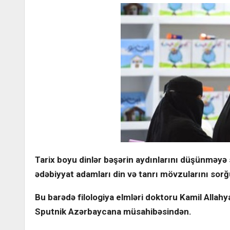
Tarix boyu dinlər bəşərin aydınlarını düşünməy
ədəbiyyat adamları din və tanrı mövzularını so
Bu barədə filologiya elmləri doktoru Kamil Allahy
Sputnik Azərbaycana müsahibəsindən.