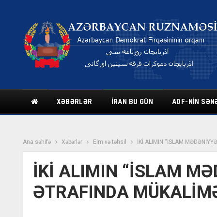
XƏBƏRLƏR
İRAN BU GÜN
ADF-NIN SƏN
Ana səhifə
Xəbərlər
Elm və təhsil
İKİ ALIMIN “İSLAM MƏDƏNİYY
İKİ ALIMIN “İSLAM M
ƏTRAFINDA MÜKALİM