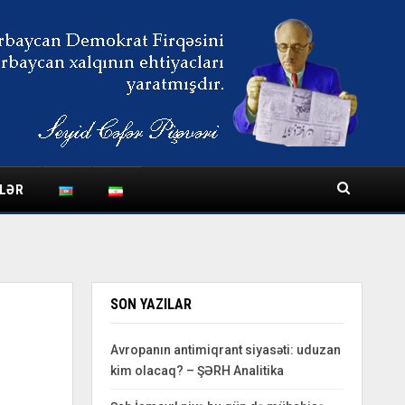
LƏR
SON YAZILAR
Avropanın antimiqrant siyasəti: uduzan
kim olacaq? – ŞƏRH Analitika