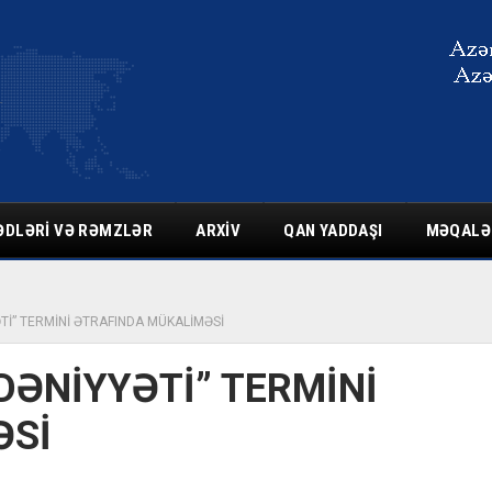
ƏDLƏRI VƏ RƏMZLƏR
ARXIV
QAN YADDAŞI
MƏQALƏ
ƏTİ” TERMİNİ ƏTRAFINDA MÜKALİMƏSİ
ƏDƏNİYYƏTİ” TERMİNİ
ƏSİ