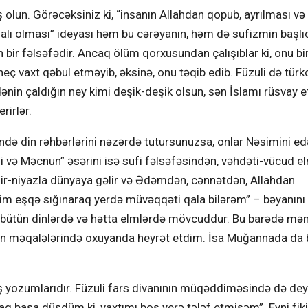
 olun. Görəcəksiniz ki, “insanın Allahdan qopub, ayrılması və
lı olması” ideyası həm bu cərəyanın, həm də sufizmin başlı
bir fəlsəfədir. Ancaq ölüm qorxusundan çalışıblar ki, onu bi
heç vaxt qəbul etməyib, əksinə, onu təqib edib. Füzuli də türk
ədənin çaldığın ney kimi deşik-deşik olsun, sən İslamı rüsvay e
rirlər.
ndə din rəhbərlərini nəzərdə tutursunuzsa, onlar Nəsimini e
yli və Məcnun” əsərini isə sufi fəlsəfəsindən, vəhdəti-vücud 
zir-niyazla dünyaya gəlir və Ədəmdən, cənnətdən, Allahdan
yim eşqə sığınaraq yerdə müvəqqəti qala bilərəm” – bəyanını 
 bütün dinlərdə və hətta elmlərdə mövcuddur. Bu barədə mən
ın məqalələrində oxuyanda heyrət etdim. İsa Muğannada da 
ış yozumlarıdır. Füzuli fars divanının müqəddiməsində də deyir
q başa düşdüm ki, vaxtımı boş yerə tələf etmişəm”. Eyni fiki