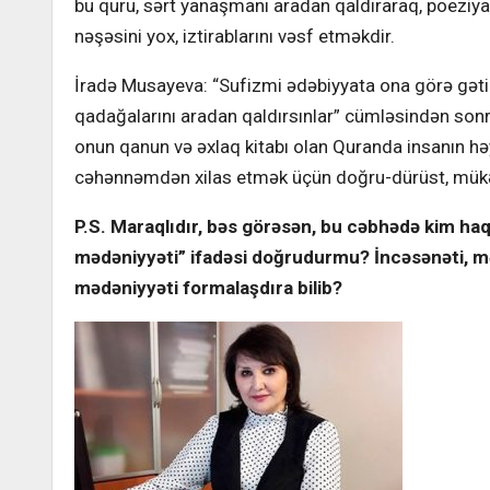
bu quru, sərt yanaşmanı aradan qaldıraraq, poeziya
nəşəsini yox, iztirablarını vəsf etməkdir.
İradə Musayeva: “Sufizmi ədəbiyyata ona görə gətir
qadağalarını aradan qaldırsınlar” cümləsindən so
onun qanun və əxlaq kitabı olan Quranda insanın
cəhənnəmdən xilas etmək üçün doğru-dürüst, 
P.S. Maraqlıdır, bəs görəsən, bu cəbhədə kim haql
mədəniyyəti” ifadəsi doğrudurmu? İncəsənəti, mə
mədəniyyəti formalaşdıra bilib?