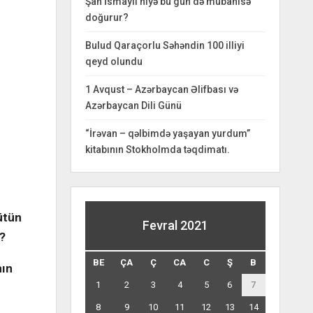
Şah İsmayıl niyə bu gün də mübahisə
doğurur?
Bulud Qaraçorlu Səhəndin 100 illiyi
qeyd olundu
1 Avqust – Azərbaycan Əlifbası və
Azərbaycan Dili Günü
“İrəvan – qəlbimdə yaşayan yurdum”
kitabının Stokholmda təqdimatı.
ütün
Fevral 2021
?
BE
ÇA
Ç
CA
C
Ş
B
nın
1
2
3
4
5
6
7
8
9
10
11
12
13
14