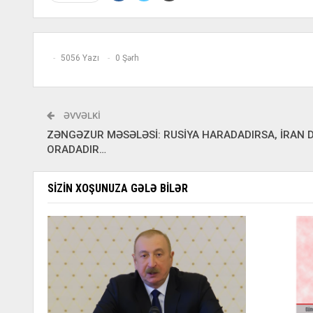
5056 Yazı
0 Şərh
ƏVVƏLKI
ZƏNGƏZUR MƏSƏLƏSİ: RUSİYA HARADADIRSA, İRAN 
ORADADIR…
SIZIN XOŞUNUZA GƏLƏ BILƏR