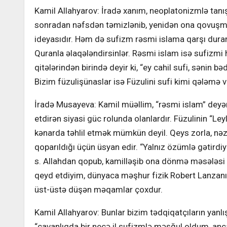
Kamil Allahyarov: İradə xanım, neoplatonizmlə tanış
sonradan nəfsdən təmizlənib, yenidən ona qovuşma
ideyasıdır. Həm də sufizm rəsmi islama qarşı duran 
Quranla əlaqələndirsinlər. Rəsmi islam isə sufizmi 
qitələrindən birində deyir ki, “ey cahil sufi, sənin b
Bizim füzulişünaslar isə Füzulini sufi kimi qələmə ve
İradə Musayeva: Kamil müəllim, “rəsmi islam” deyə
etdirən siyasi güc rolunda olanlardır. Füzulinin “Le
kənarda təhlil etmək mümkün deyil. Qeys zorla, nə
qoparıldığı üçün üsyan edir. “Yalnız özümlə gətirdi
s. Allahdan qopub, kamilləşib ona dönmə məsələsi
qeyd etdiyim, dünyaca məşhur fizik Robert Lanzan
üst-üstə düşən məqamlar çoxdur.
Kamil Allahyarov: Bunlar bizim tədqiqatçıların yanl
“cavanlıqda bir neçə il sufizmlə məşğul oldum, anca