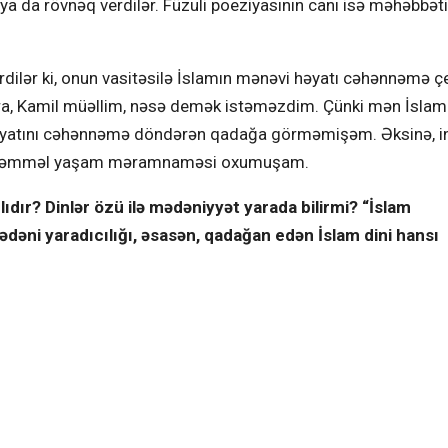
ya da rövnəq verdilər. Füzuli poeziyasının canı isə məhəbbət
dilər ki, onun vasitəsilə İslamın mənəvi həyatı cəhənnəmə ç
nra, Kamil müəllim, nəsə demək istəməzdim. Çünki mən İslam
 həyatını cəhənnəmə döndərən qadağa görməmişəm. Əksinə, i
mükəmməl yaşam məramnaməsi oxumuşam.
ıdır? Dinlər özü ilə mədəniyyət yarada bilirmi? “İslam
dəni yaradıcılığı, əsasən, qadağan edən İslam dini hansı