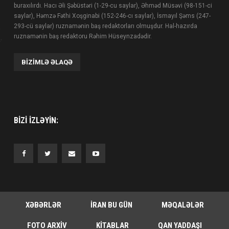
buraxılırdı. Hacı Əli Şəbüstəri (1-29-cu saylar), Əhməd Müsəvi (98-151-ci
saylar), Həmzə Fəthi Xoşginabi (152-246-cı saylar), İsmayıl Şəms (247-
293-cü saylar) ruznamənin baş redaktorları olmuşdur. Hal-hazırda
ruznamənin baş redaktoru Rəhim Hüseynzadədir.
BIZIMLƏ ƏLAQƏ
BIZI IZLƏYIN:
XƏBƏRLƏR
İRAN BU GÜN
MƏQALƏLƏR
FOTO ARXIV
KITABLAR
QAN YADDAŞI