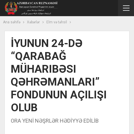
Ana səhifə
Xəbərlər
Elm və təhsil
İYUNUN 24-DƏ
“QARABAĞ
MÜHARIBƏSI
QƏHRƏMANLARI”
FONDUNUN AÇILIŞI
OLUB
ORA YENİ NƏŞRLƏR HƏDİYYƏ EDİLİB