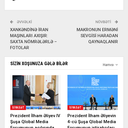
ƏVVƏLKI
NÖVBƏTI
XANKƏNDİNƏ İRAN
MAKRONUN ERMƏNİ
MAŞINLARI AXIŞIR:
SEVGİSİ HARADAN
SAXTA NÖMRƏLƏRLƏ –
QAYNAQLANIR
FOTOLAR
SIZIN XOŞUNUZA GƏLƏ BILƏR
Hamısı
SIYASƏT
SIYASƏT
Prezident İlham Əliyev IV
Prezident İlham Əliyevin
Şuşa Qlobal Media
4-cü Şuşa Qlobal Media
Forumunun açılışında
Forumunun iştirakçıları