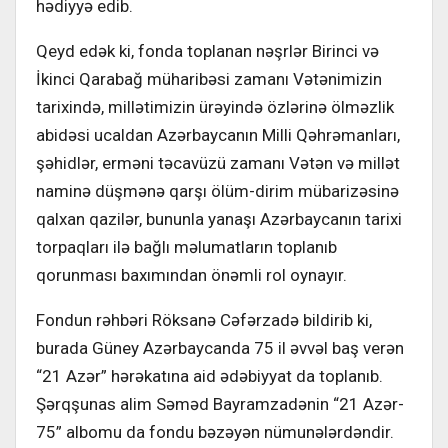
hədiyyə edib.
Qeyd edək ki, fonda toplanan nəşrlər Birinci və
İkinci Qarabağ müharibəsi zamanı Vətənimizin
tarixində, millətimizin ürəyində özlərinə ölməzlik
abidəsi ucaldan Azərbaycanın Milli Qəhrəmanları,
şəhidlər, erməni təcavüzü zamanı Vətən və millət
naminə düşmənə qarşı ölüm-dirim mübarizəsinə
qalxan qazilər, bununla yanaşı Azərbaycanın tarixi
torpaqları ilə bağlı məlumatların toplanıb
qorunması baxımından önəmli rol oynayır.
Fondun rəhbəri Röksanə Cəfərzadə bildirib ki,
burada Güney Azərbaycanda 75 il əvvəl baş verən
“21 Azər” hərəkatına aid ədəbiyyat da toplanıb.
Şərqşunas alim Səməd Bayramzadənin “21 Azər-
75” albomu da fondu bəzəyən nümunələrdəndir.