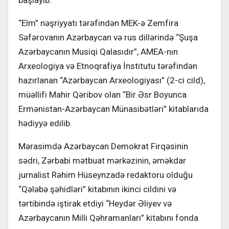
“Elm” nəşriyyatı tərəfindən MEK-ə Zemfira
Səfərovanın Azərbaycan və rus dillərində “Şuşa
Azərbaycanın Musiqi Qalasıdır”, AMEA-nın
Arxeologiya və Etnoqrafiya İnstitutu tərəfindən
hazırlanan “Azərbaycan Arxeologiyası” (2-ci cild),
müəllifi Mahir Qəribov olan “Bir Əsr Boyunca
Ermənistan-Azərbaycan Münasibətləri” kitablarıda
hədiyyə edilib.
Mərasimdə Azərbaycan Demokrat Firqəsinin
sədri, Zərbabi mətbuat mərkəzinin, əməkdar
jurnalist Rəhim Hüseynzadə redaktoru olduğu
“Qələbə şəhidləri” kitabının ikinci cildini və
tərtibində iştirak etdiyi “Heydər Əliyev və
Azərbaycanın Milli Qəhramanları” kitabını fonda