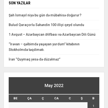
SON YAZILAR
Şah İsmayıl niyə bu gün də mübahisə doğurur?
Bulud Qaraçorlu Səhəndin 100 illiyi qeyd olundu
1 Avqust – Azərbaycan Əlifbası və Azərbaycan Dili Günü
“İrəvan – qəlbimdə yaşayan yurdum” kitabının
Stokholmda təqdimatı.
İran “Quymaq yesə də düzəlməz”
May 2022
BE
ÇA
Ç
CA
C
Ş
B
1