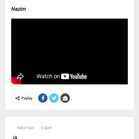
Nazim
Paylaş
5052 Yazı
0 Şərh