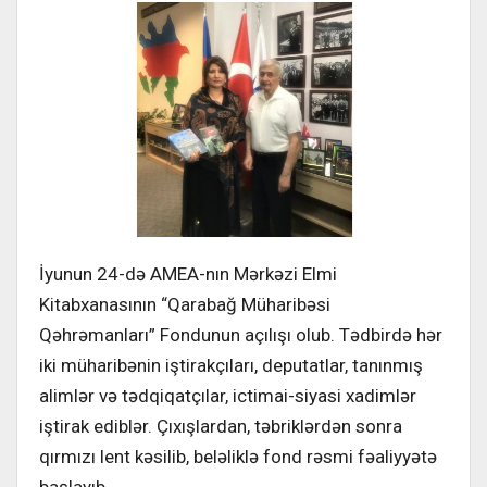
İyunun 24-də AMEA-nın Mərkəzi Elmi
Kitabxanasının “Qarabağ Müharibəsi
Qəhrəmanları” Fondunun açılışı olub. Tədbirdə hər
iki müharibənin iştirakçıları, deputatlar, tanınmış
alimlər və tədqiqatçılar, ictimai-siyasi xadimlər
iştirak ediblər. Çıxışlardan, təbriklərdən sonra
qırmızı lent kəsilib, beləliklə fond rəsmi fəaliyyətə
başlayıb.