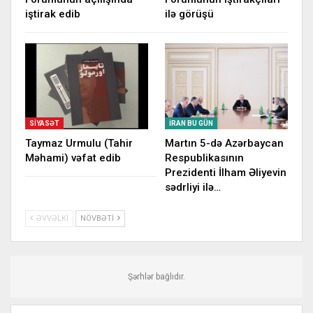
iştirak edib
ilə görüşü
SIYASƏT
İRAN BU GÜN
Taymaz Urmulu (Tahir
Martın 5-də Azərbaycan
Məhami) vəfat edib
Respublikasının
Prezidenti İlham Əliyevin
sədrliyi ilə…
ƏVVƏLKI
NÖVBƏTI
Şərhlər bağlıdır.