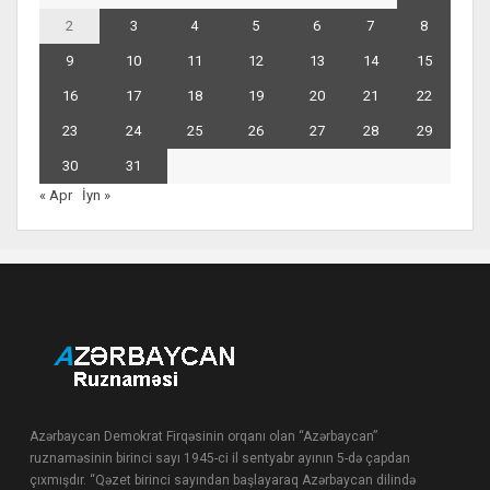
2
3
4
5
6
7
8
9
10
11
12
13
14
15
16
17
18
19
20
21
22
23
24
25
26
27
28
29
30
31
« Apr
İyn »
Azərbaycan Demokrat Firqəsinin orqanı olan “Azərbaycan”
ruznaməsinin birinci sayı 1945-ci il sentyabr ayının 5-də çapdan
çıxmışdır. “Qəzet birinci sayından başlayaraq Azərbaycan dilində