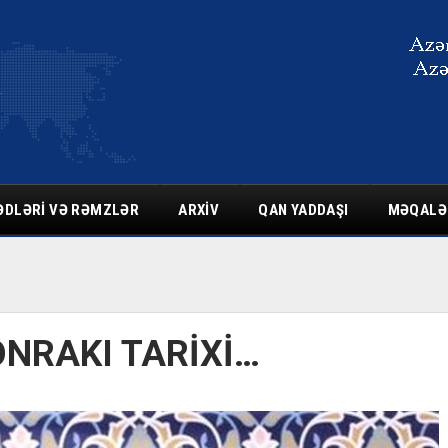
ƏDLƏRI VƏ RƏMZLƏR
ARXIV
QAN YADDAŞI
MƏQALƏ
NRAKI TARİXİ…