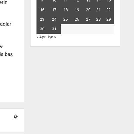
9
10
11
12
13
14
15
ərin
16
17
18
19
20
21
22
23
24
25
26
27
28
29
aqları
30
31
« Apr
İyn »
və
da baş