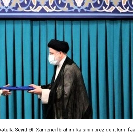
i Ayətulla Seyid Əli Xamenei İbrahim Rəisinin prezident kimi fəa