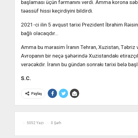
başlaması üçün fərmanını verdi. Amma korona səbəbil
təəssüf hissi keçirdiyini bildirdi.
2021-ci ilin 5 avqust tarixi Prezident İbrahim Rəis
bağlı olacaqdır…
Amma bu mərasim İranın Tehran, Xuzistan, Təbriz v
Avropanın bir neçə şəhərində Xuzistandakı etirazçıl
verəcəkdir. İranın bu gündən sonrakı tarixi belə ba
S.C.
Paylaş
5052 Yazı
0 Şərh