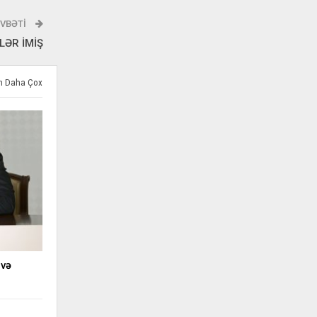
VBƏTI
LƏR İMİŞ
ən Daha Çox
 və