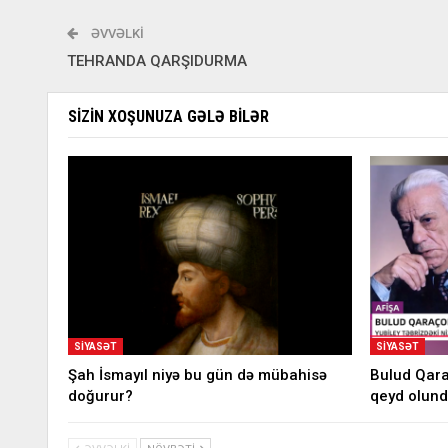
ƏVVƏLKI
TEHRANDA QARŞIDURMA
SIZIN XOŞUNUZA GƏLƏ BILƏR
SIYASƏT
SIYASƏT
Şah İsmayıl niyə bu gün də mübahisə
Bulud Qaraç
doğurur?
qeyd olun