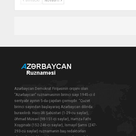
ƏVVƏLKI
NÖVBƏTI
Azərbaycan Demokrat Firqəsinin orqanı olan
“Azərbaycan” ruznaməsinin birinci sayı 1945-ci il
sentyabr ayının 5-də çapdan çıxmışdır. “Qəzet
birinci sayından başlayaraq Azərbaycan dilində
buraxılırdı. Hacı Əli Şəbüstəri (1-29-cu saylar),
Əhməd Müsəvi (98-151-ci saylar), Həmzə Fəthi
Xoşginabi (152-246-cı saylar), İsmayıl Şəms (247-
293-cü saylar) ruznamənin baş redaktorları