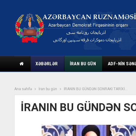
XƏBƏRLƏR
İRAN BU GÜN
ADF-NIN SƏN
Ana səhifə
İran bu gün
İRANIN BU GÜNDƏN SONRAKI TARİXİ…
İRANIN BU GÜNDƏN SO