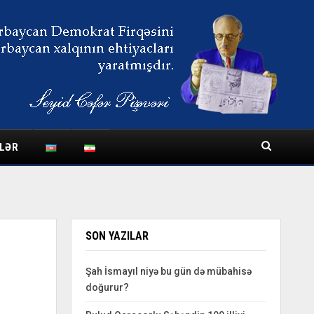
LƏR
SON YAZILAR
Şah İsmayıl niyə bu gün də mübahisə
doğurur?