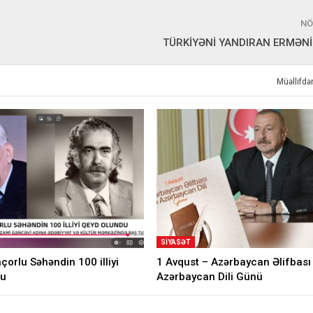
NÖ
TÜRKİYƏNİ YANDIRAN ERMƏNİ
Müəllifd
SIYASƏT
orlu Səhəndin 100 illiyi
1 Avqust – Azərbaycan Əlifbası
du
Azərbaycan Dili Günü