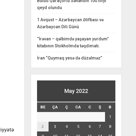
Bulud Qaraçorlu Səhəndin 100 illiyi
qeyd olundu
1 Avqust – Azərbaycan Əlifbası və
Azərbaycan Dili Günü
“İrəvan – qəlbimdə yaşayan yurdum”
kitabının Stokholmda təqdimatı.
İran “Quymaq yesə də düzəlməz”
May 2022
BE
ÇA
Ç
CA
C
Ş
B
1
2
3
4
5
6
7
8
liyyətə