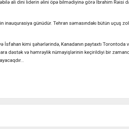
ə ali dini liderin əlini öpə bilmədiyinə görə İbrahim Rəisi d
inin inauqurasiya günüdür. Tehran səmasındakı bütün uçuş zol
ə İsfahan kimi şəhərlərində, Kanadanın paytaxtı Torontoda 
ara dəstək və həmrəylik nümayişlərinin keçirildiyi bir zaman
şlayacaqdır…