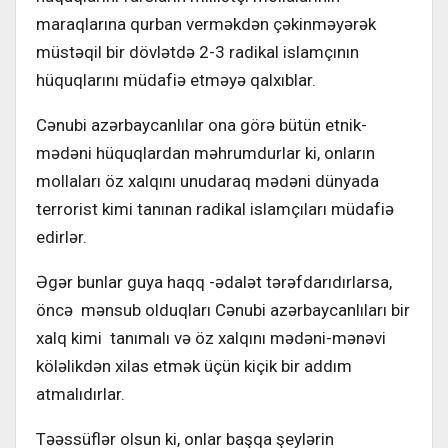
maraqlarına qurban verməkdən çəkinməyərək
müstəqil bir dövlətdə 2-3 radikal islamçının
hüquqlarını müdafiə etməyə qalxıblar.
Cənubi azərbaycanlılar ona görə bütün etnik-
mədəni hüquqlardan məhrumdurlar ki, onların
mollaları öz xalqını unudaraq mədəni dünyada
terrorist kimi tanınan radikal islamçıları müdafiə
edirlər.
Əgər bunlar guya haqq -ədalət tərəfdarıdırlarsa,
öncə mənsub olduqları Cənubi azərbaycanlıları bir
xalq kimi tanımalı və öz xalqını mədəni-mənəvi
köləlikdən xilas etmək üçün kiçik bir addım
atmalıdırlar.
Təəssüflər olsun ki, onlar başqa şeylərin