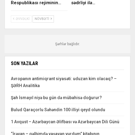
Respublikası rejiminin…
sədrliyi ilə…
ƏVVƏLKI
NÖVBƏTI
Şərhlər bağlıdır.
SON YAZILAR
Avropanın antimiqrant siyasəti: uduzan kim olacaq? –
ŞƏRH Analitika
Şah İsmayıl niyə bu gün də mübahisə doğurur?
Bulud Qaraçorlu Səhəndin 100 illiyi qeyd olundu
1 Avqust – Azərbaycan Əlifbası və Azərbaycan Dili Günü
“İrəvan – qəlbimdə yaşayan yurdum” kitabının