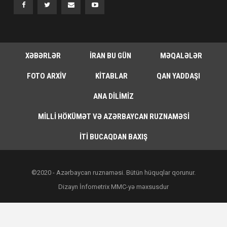
XƏBƏRLƏR
İRAN BU GÜN
MƏQALƏLƏR
FOTO ARXIV
KITABLAR
QAN YADDAŞI
ANA DILIMIZ
MILLI HÖKÜMƏT VƏ AZƏRBAYCAN RUZNAMƏSI
İTI BUCAQDAN BAXIŞ
©2020 - Azərbaycan ruznaməsi. Bütün hüquqlar qorunur.
Dizayn İnfometrix MMC-yə məxsusdur