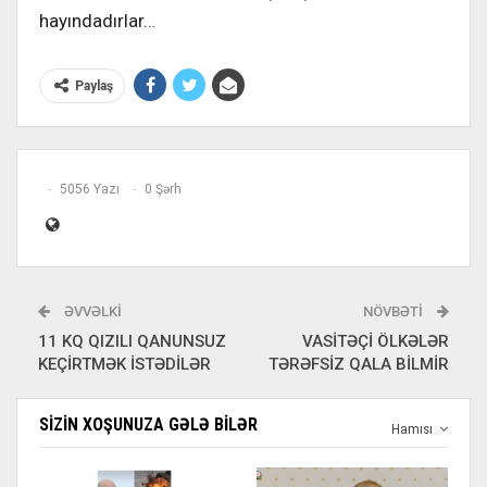
hayındadırlar…
Paylaş
5056 Yazı
0 Şərh
ƏVVƏLKI
NÖVBƏTI
11 KQ QIZILI QANUNSUZ
VASİTƏÇİ ÖLKƏLƏR
KEÇİRTMƏK İSTƏDİLƏR
TƏRƏFSİZ QALA BİLMİR
SIZIN XOŞUNUZA GƏLƏ BILƏR
Hamısı