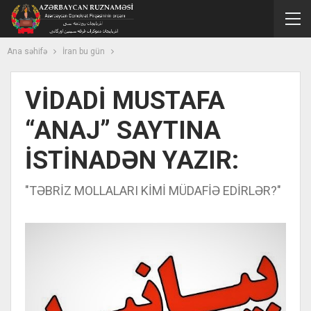
Ana səhifə
İran bu gün
VİDADİ MUSTAFA
“ANAJ” SAYTINA
İSTİNADƏN YAZIR:
"TƏBRİZ MOLLALARI KİMİ MÜDAFİƏ EDİRLƏR?"