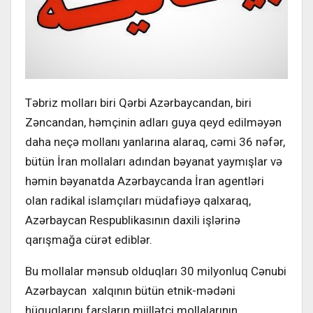
Təbriz molları biri Qərbi Azərbaycandan, biri
Zəncandan, həmçinin adları guya qeyd edilməyən
daha neçə mollanı yanlarına alaraq, cəmi 36 nəfər,
bütün İran mollaları adından bəyanat yaymışlar və
həmin bəyanatda Azərbaycanda İran agentləri
olan radikal islamçıları müdafiəyə qalxaraq,
Azərbaycan Respublikasının daxili işlərinə
qarışmağa cürət ediblər.
Bu mollalar mənsub olduqları 30 milyonluq Cənubi
Azərbaycan xalqının bütün etnik-mədəni
hüquqlarını farsların miillətçi mollalarının