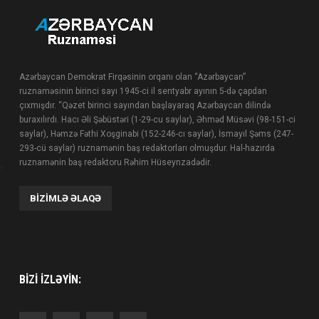
Azərbaycan Demokrat Firqəsinin orqanı olan “Azərbaycan”
ruznaməsinin birinci sayı 1945-ci il sentyabr ayının 5-də çapdan
çıxmışdır. “Qəzet birinci sayından başlayaraq Azərbaycan dilində
buraxılırdı. Hacı Əli Şəbüstəri (1-29-cu saylar), Əhməd Müsəvi (98-151-ci
saylar), Həmzə Fəthi Xoşginabi (152-246-cı saylar), İsmayıl Şəms (247-
293-cü saylar) ruznamənin baş redaktorları olmuşdur. Hal-hazırda
ruznamənin baş redaktoru Rəhim Hüseynzadədir.
BIZIMLƏ ƏLAQƏ
BIZI IZLƏYIN: