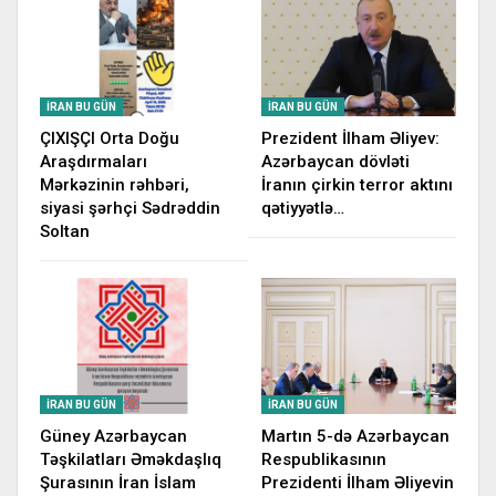
İRAN BU GÜN
İRAN BU GÜN
ÇIXIŞÇI Orta Doğu
Prezident İlham Əliyev:
Araşdırmaları
Azərbaycan dövləti
Mərkəzinin rəhbəri,
İranın çirkin terror aktını
siyasi şərhçi Sədrəddin
qətiyyətlə…
Soltan
İRAN BU GÜN
İRAN BU GÜN
Güney Azərbaycan
Martın 5-də Azərbaycan
Təşkilatları Əməkdaşlıq
Respublikasının
Şurasının İran İslam
Prezidenti İlham Əliyevin