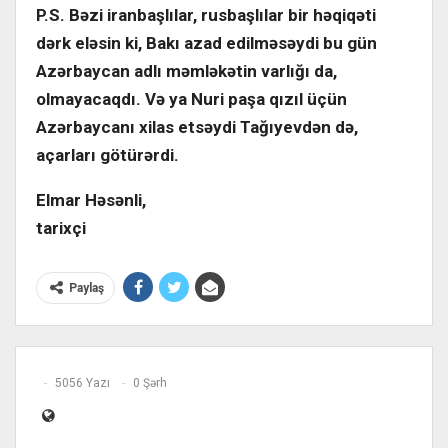
P.S. Bəzi iranbaşlılar, rusbaşlılar bir həqiqəti
dərk eləsin ki, Bakı azad edilməsəydi bu gün
Azərbaycan adlı məmləkətin varlığı da,
olmayacaqdı. Və ya Nuri paşa qızıl üçün
Azərbaycanı xilas etsəydi Tağıyevdən də,
açarları götürərdi.
Elmar Həsənli,
tarixçi
Paylaş
5056 Yazı
0 Şərh