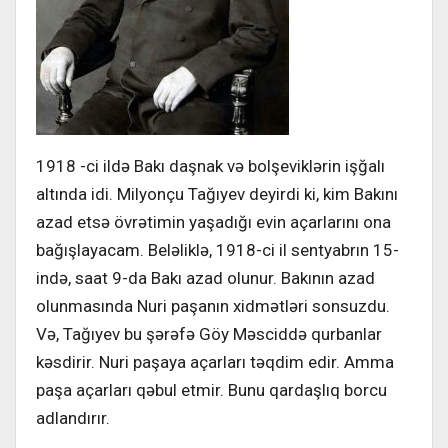
1918 -ci ildə Bakı daşnak və bolşeviklərin işğalı
altında idi. Milyonçu Tağıyev deyirdi ki, kim Bakını
azad etsə övrətimin yaşadığı evin açarlarını ona
bağışlayacam. Beləliklə, 1918-ci il sentyabrın 15-
ində, saat 9-da Bakı azad olunur. Bakının azad
olunmasında Nuri paşanın xidmətləri sonsuzdu.
Və, Tağıyev bu şərəfə Göy Məsciddə qurbanlar
kəsdirir. Nuri paşaya açarları təqdim edir. Amma
paşa açarları qəbul etmir. Bunu qardaşlıq borcu
adlandırır.