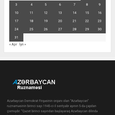
3
4
5
6
7
8
9
10
11
12
13
14
15
16
17
18
19
20
21
22
23
24
25
26
27
28
29
30
31
« Apr
İyn »
Azərbaycan Demokrat Firqəsinin orqanı olan “Azərbaycan”
ruznaməsinin birinci sayı 1945-ci il sentyabr ayının 5-də çapdan
çıxmışdır. “Qəzet birinci sayından başlayaraq Azərbaycan dilində