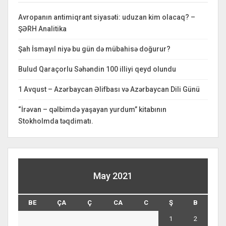
Avropanın antimiqrant siyasəti: uduzan kim olacaq? –
ŞƏRH Analitika
Şah İsmayıl niyə bu gün də mübahisə doğurur?
Bulud Qaraçorlu Səhəndin 100 illiyi qeyd olundu
1 Avqust – Azərbaycan Əlifbası və Azərbaycan Dili Günü
“İrəvan – qəlbimdə yaşayan yurdum” kitabının
Stokholmda təqdimatı.
May 2021
BE
ÇA
Ç
CA
C
Ş
B
1
2