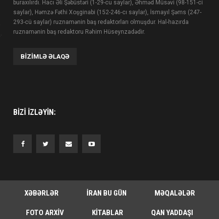
buraxılırdı. Hacı Əli Şəbüstəri (1-29-cu saylar), Əhməd Müsəvi (98-151-ci
saylar), Həmzə Fəthi Xoşginabi (152-246-cı saylar), İsmayıl Şəms (247-
293-cü saylar) ruznamənin baş redaktorları olmuşdur. Hal-hazırda
ruznamənin baş redaktoru Rəhim Hüseynzadədir.
BIZIMLƏ ƏLAQƏ
BIZI IZLƏYIN:
XƏBƏRLƏR
İRAN BU GÜN
MƏQALƏLƏR
FOTO ARXIV
KITABLAR
QAN YADDAŞI