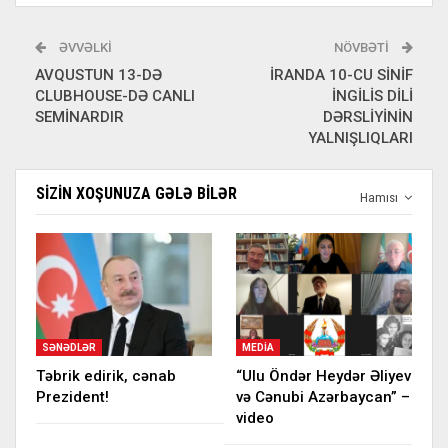
ƏVVƏLKI
NÖVBƏTI
AVQUSTUN 13-DƏ
İRANDA 10-CU SİNİF
CLUBHOUSE-DƏ CANLI
İNGİLİS DİLİ
SEMİNARDIR
DƏRSLİYİNİN
YALNIŞLIQLARI
SIZIN XOŞUNUZA GƏLƏ BILƏR
Hamısı
SƏNƏDLƏR
MEDIA
Təbrik edirik, cənab
“Ulu Öndər Heydər Əliyev
Prezident!
və Cənubi Azərbaycan” –
video