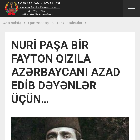
Ana səhifə
Qan yaddaşı
Tarixi hadisələr
NURİ PAŞA BİR
FAYTON QIZILA
AZƏRBAYCANI AZAD
EDİB DƏYƏNLƏR
ÜÇÜN…