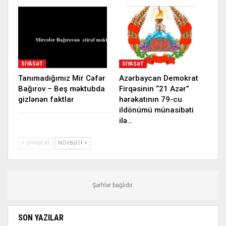
SIYASƏT
SIYASƏT
Tanımadığımız Mir Cəfər
Azərbaycan Demokrat
Bağırov – Beş məktubda
Firqəsinin “21 Azər”
gizlənən faktlar
hərəkatının 79-cu
ildönümü münasibəti
ilə…
ƏVVƏLKI
NÖVBƏTI
Şərhlər bağlıdır.
SON YAZILAR