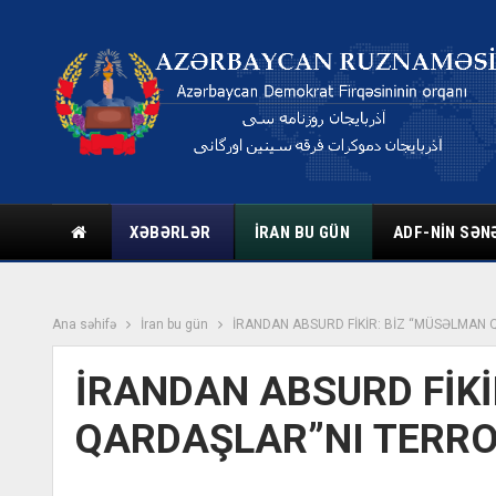
XƏBƏRLƏR
İRAN BU GÜN
ADF-NIN SƏN
Ana səhifə
İran bu gün
İRANDAN ABSURD FİKİR: BİZ “MÜSƏLMAN 
İRANDAN ABSURD FİKİ
QARDAŞLAR”NI TERRO