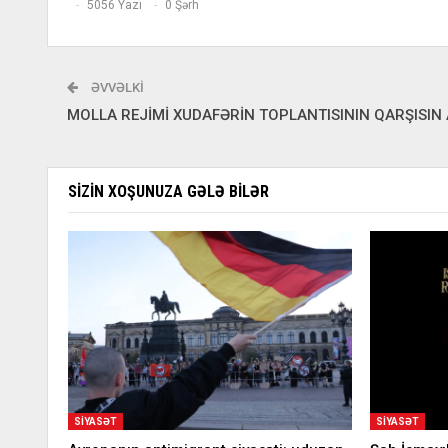
5056 Yazı
0 Şərh
ƏVVƏLKI
MOLLA REJİMİ XUDAFƏRİN TOPLANTISININ QARŞISIN 
SIZIN XOŞUNUZA GƏLƏ BILƏR
SIYASƏT
SIYASƏT