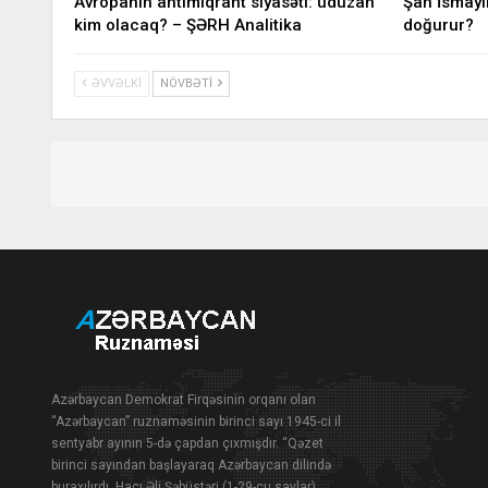
Avropanın antimiqrant siyasəti: uduzan
Şah İsmayı
kim olacaq? – ŞƏRH Analitika
doğurur?
ƏVVƏLKI
NÖVBƏTI
Azərbaycan Demokrat Firqəsinin orqanı olan
“Azərbaycan” ruznaməsinin birinci sayı 1945-ci il
sentyabr ayının 5-də çapdan çıxmışdır. “Qəzet
birinci sayından başlayaraq Azərbaycan dilində
buraxılırdı. Hacı Əli Şəbüstəri (1-29-cu saylar),