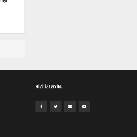
liyi
BIZI IZLƏYIN: