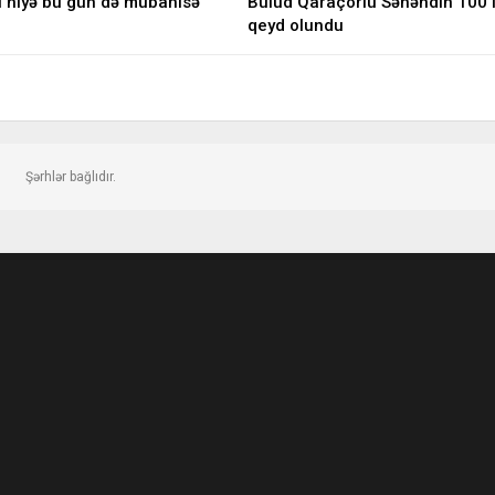
l niyə bu gün də mübahisə
Bulud Qaraçorlu Səhəndin 100 il
qeyd olundu
Şərhlər bağlıdır.