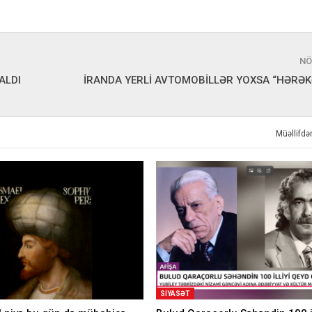
NÖ
ALDI
İRANDA YERLİ AVTOMOBİLLƏR YOXSA “HƏRƏ
Müəllifd
SIYASƏT