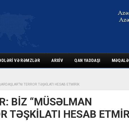
ƏDLƏRI VƏ RƏMZLƏR
ARXIV
QAN YADDAŞI
MƏQALƏ
QARDAŞLAR”NI TERROR TƏŞKİLATI HESAB ETMİRİK
R: BİZ “MÜSƏLMAN
R TƏŞKİLATI HESAB ETMİR