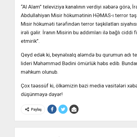
“Al Alam” televiziya kanalının verdiyi xəbərə görə, İr
Abdullahiyan Misir hökumətinin HƏMAS-ı terror təşk
Misir hökuməti tərəfindən terror təşkilatları siya
irəli gəlir. İranın Misirin bu addımları ilə bağlı ciddi
etmirik”.
Qeyd edək ki, beynəlxalq aləmdə bu qurumun adı ter
lideri Məhəmməd Bədini ömürlük həbs edib. Bundan ə
məhkum olunub.
Çox təəssüf ki, ölkəmizin bəzi media vasitələri xəb
düşünməyə dəyər!
Paylaş