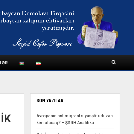
LƏR
SON YAZILAR
İK
Avropanın antimiqrant siyasəti: uduzan
kim olacaq? – ŞƏRH Analitika