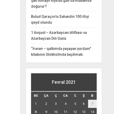
Şah İsmayıl niyə bu gün də mübahisə
doğurur?
Bulud Qaraçorlu Səhəndin 100 illiyi
qeyd olundu
1 Avqust – Azərbaycan Əlifbası və
Azərbaycan Dili Günü
“İrəvan – qəlbimdə yaşayan yurdum”
kitabının Stokholmda təqdimatı.
Fevral 2021
BE
ÇA
Ç
CA
C
Ş
B
1
2
3
4
5
6
7
8
9
10
11
12
13
14