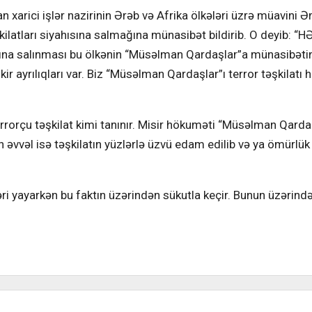
an xarici işlər nazirinin Ərəb və Afrika ölkələri üzrə müavini Ə
ilatları siyahısına salmağına münasibət bildirib. O deyib: “
hısına salınması bu ölkənin “Müsəlman Qardaşlar”a münasibət
 fikir ayrılıqları var. Biz “Müsəlman Qardaşlar”ı terror təşkilatı
rorçu təşkilat kimi tanınır. Misir hökuməti “Müsəlman Qarda
vvəl isə təşkilatın yüzlərlə üzvü edam edilib və ya ömürlü
əri yayarkən bu faktın üzərindən sükutla keçir. Bunun üzərind