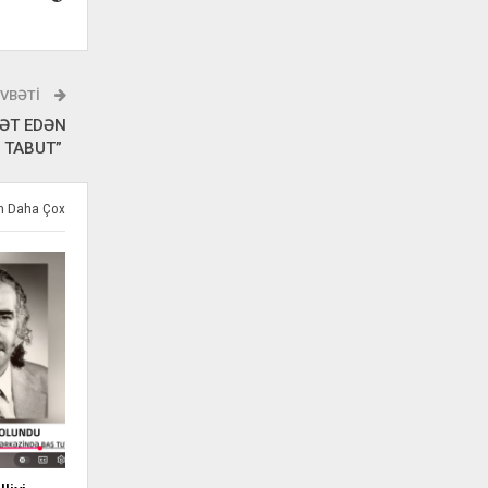
VBƏTI
KƏT EDƏN
TABUT”
ən Daha Çox