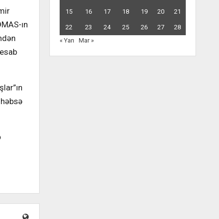
mir
15
16
17
18
19
20
21
HƏMAS-ın
22
23
24
25
26
27
28
indən
« Yan
Mar »
 hesab
şlar”ın
k həbsə
ə