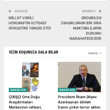
ƏVVƏLKI
NÖVBƏTI
MİLLƏT VƏKİLİ
ƏRDƏBİLDƏ
HÖKUMƏTİN İQTİSADİ
ZƏHƏRLƏNƏN BİR SIRA
SİYASƏTİNİ TƏNQİD ETDİ
MƏKTƏBLİLƏRİN
DURUMU
NARAHATEDİCİDİR
SIZIN XOŞUNUZA GƏLƏ BILƏR
Hamısı
İRAN BU GÜN
İRAN BU GÜN
ÇIXIŞÇI Orta Doğu
Prezident İlham Əliyev:
Araşdırmaları
Azərbaycan dövləti
Mərkəzinin rəhbəri,
İranın çirkin terror aktını