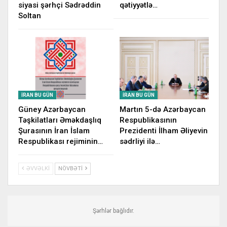
siyasi şərhçi Sədrəddin
qətiyyətlə…
Soltan
İRAN BU GÜN
İRAN BU GÜN
Güney Azərbaycan
Martın 5-də Azərbaycan
Təşkilatları Əməkdaşlıq
Respublikasının
Şurasının İran İslam
Prezidenti İlham Əliyevin
Respublikası rejiminin…
sədrliyi ilə…
ƏVVƏLKI
NÖVBƏTI
Şərhlər bağlıdır.