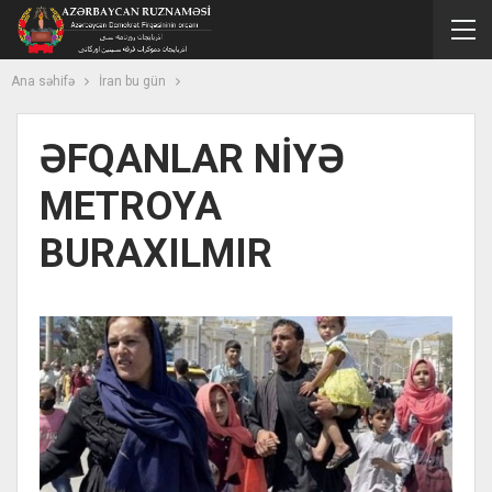
Ana səhifə
İran bu gün
ƏFQANLAR NİYƏ
METROYA
BURAXILMIR