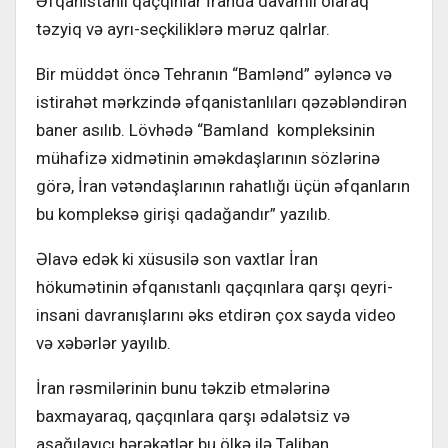
Əfqanistanlı qaçqınlar İranda davamlı olaraq
təzyiq və ayrı-seçkiliklərə məruz qalrlar.
Bir müddət öncə Tehranın “Bamlənd” əyləncə və
istirahət mərkzində əfqanistanlıları qəzəbləndirən
baner asılıb. Lövhədə “Bamland kompleksinin
mühafizə xidmətinin əməkdaşlarının sözlərinə
görə, İran vətəndaşlarının rahatlığı üçün əfqanların
bu kompleksə girişi qadağandır” yazılıb.
Əlavə edək ki xüsusilə son vaxtlar İran
hökumətinin əfqanıstanlı qaçqınlara qarşı qeyri-
insani davranışlarını əks etdirən çox sayda video
və xəbərlər yayılıb.
İran rəsmilərinin bunu təkzib etmələrinə
baxmayaraq, qaçqınlara qarşı ədalətsiz və
aşağılayıcı hərəkətlər bu ölkə ilə Taliban