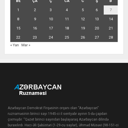
BE
ÇA
Ç
CA
C
Ş
B
1
2
3
4
5
6
7
8
9
10
11
12
13
14
15
16
17
18
19
20
21
22
23
24
25
26
27
28
« Yan
Mar »
Azərbaycan Demokrat Firqəsinin orqanı olan “Azərbaycan”
ruznaməsinin birinci sayı 1945-ci il sentyabr ayının 5-də çapdan
çıxmışdır. “Qəzet birinci sayından başlayaraq Azərbaycan dilində
buraxılırdı. Hacı Əli Şəbüstəri (1-29-cu saylar), Əhməd Müsəvi (98-151-ci