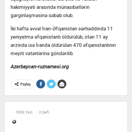
hakimiyyəti arasında münasibətlərin
gərginləşməsinə səbəb olub.
İki həftə əvvəl İran-Əfqanistan sərhəddində 11
yeniyetmə əfqanistanlı öldürülüb, ötən 11 ay
ərzində isə İranda öldürülən 470 əfqanıstanlının
meyiti vətənlərinə göndərilib.
Azerbaycan-ruznamesi.org
Paylaş
5056 Yazı
0 Şərh