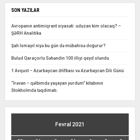
SON YAZILAR
Avropanın antimiqrant siyasəti: uduzan kim olacaq? –
ŞƏRH Analitika
Şah İsmayıl niyə bu gün də mübahisə doğurur?
Bulud Qaraçorlu Səhəndin 100 illiyi qeyd olundu
1 Avqust – Azərbaycan Əlifbası və Azərbaycan Dili Günü
“İrəvan – qəlbimdə yaşayan yurdum” kitabının
Stokholmda təqdimatı.
Fevral 2021