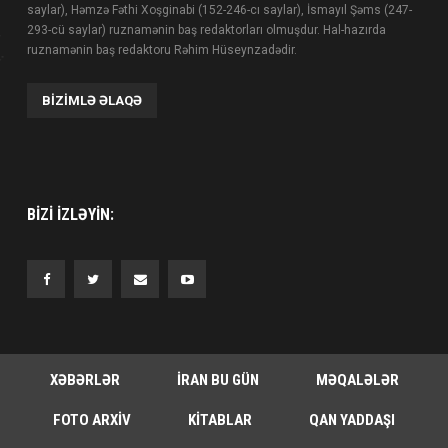
saylar), Həmzə Fəthi Xoşginabi (152-246-cı saylar), İsmayıl Şəms (247-
293-cü saylar) ruznamənin baş redaktorları olmuşdur. Hal-hazırda
ruznamənin baş redaktoru Rəhim Hüseynzadədir.
BIZIMLƏ ƏLAQƏ
BIZI IZLƏYIN:
XƏBƏRLƏR
İRAN BU GÜN
MƏQALƏLƏR
FOTO ARXIV
KITABLAR
QAN YADDAŞI