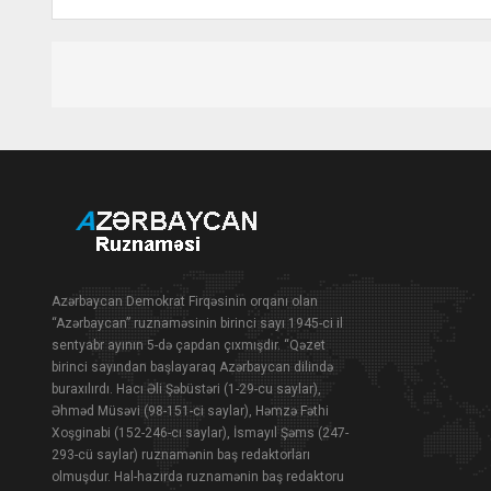
Azərbaycan Demokrat Firqəsinin orqanı olan
“Azərbaycan” ruznaməsinin birinci sayı 1945-ci il
sentyabr ayının 5-də çapdan çıxmışdır. “Qəzet
birinci sayından başlayaraq Azərbaycan dilində
buraxılırdı. Hacı Əli Şəbüstəri (1-29-cu saylar),
Əhməd Müsəvi (98-151-ci saylar), Həmzə Fəthi
Xoşginabi (152-246-cı saylar), İsmayıl Şəms (247-
293-cü saylar) ruznamənin baş redaktorları
olmuşdur. Hal-hazırda ruznamənin baş redaktoru