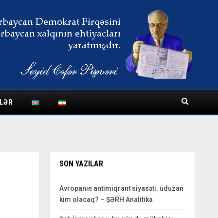
LƏR
SON YAZILAR
Avropanın antimiqrant siyasəti: uduzan
kim olacaq? – ŞƏRH Analitika