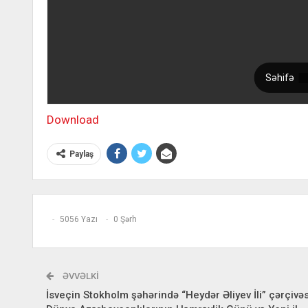
Download
Paylaş
5056 Yazı
0 Şərh
ƏVVƏLKI
İsveçin Stokholm şəhərində “Heydər Əliyev İli” çərçivə