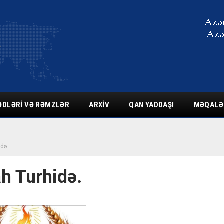
ƏDLƏRI VƏ RƏMZLƏR
ARXIV
QAN YADDAŞI
MƏQALƏ
də.
h Turhidə.