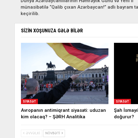
Dünya Azərbaycanlılarının Həmrəylik Günü və Yeni il
münasibətilə “Qalib çıxan Azərbaycan!” adlı bayram tə
keçirilib.
SIZIN XOŞUNUZA GƏLƏ BILƏR
SIYASƏT
SIYASƏT
Avropanın antimiqrant siyasəti: uduzan
Şah İsmayı
kim olacaq? – ŞƏRH Analitika
doğurur?
ƏVVƏLKI
NÖVBƏTI