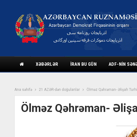
XƏBƏRLƏR
İRAN BU GÜN
ADF-NIN SƏN
Ana səhifə
21 AZƏR-dən doğulanlar
Ölməz Qəhrəman- Əlişah Turhi
Ölməz Qəhrəman- Əlişa