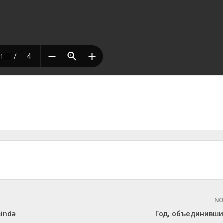
NÖ
sində
Год, объединивш