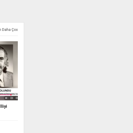
ən Daha Çox
liyi