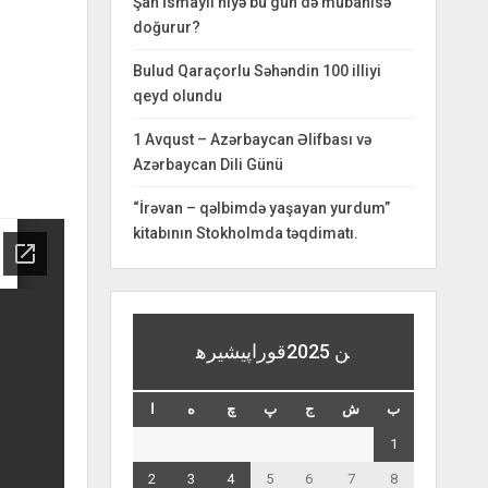
Şah İsmayıl niyə bu gün də mübahisə
doğurur?
Bulud Qaraçorlu Səhəndin 100 illiyi
qeyd olundu
1 Avqust – Azərbaycan Əlifbası və
Azərbaycan Dili Günü
“İrəvan – qəlbimdə yaşayan yurdum”
kitabının Stokholmda təqdimatı.
قوراپيشيره‎ن 2025
ب
ش
ج
پ
چ
ه
ا
1
2
3
4
5
6
7
8