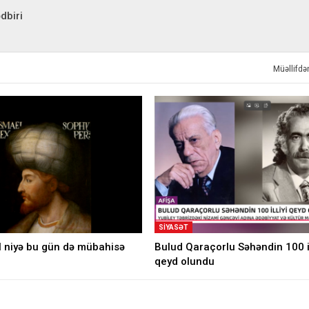
dbiri
Müəllifd
SIYASƏT
l niyə bu gün də mübahisə
Bulud Qaraçorlu Səhəndin 100 il
qeyd olundu