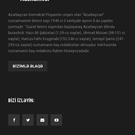
Azərbaycan Demokrat Firqəsinin orqanı olan “Azərbaycan”
ruznaməsinin birinci sayı 1945-ci il sentyabr ayının 5-də çapdan
çıxmışdır. “Qəzet birinci sayından başlayaraq Azərbaycan dilində
buraxılırdı. Hacı Əli Şəbüstəri (1-29-cu saylar), Əhməd Müsəvi (98-151-ci
saylar), Həmzə Fəthi Xoşginabi (152-246-cı saylar), İsmayıl Şəms (247-
293-cü saylar) ruznamənin baş redaktorları olmuşdur. Hal-hazırda
ruznamənin baş redaktoru Rəhim Hüseynzadədir.
BIZIMLƏ ƏLAQƏ
BIZI IZLƏYIN: