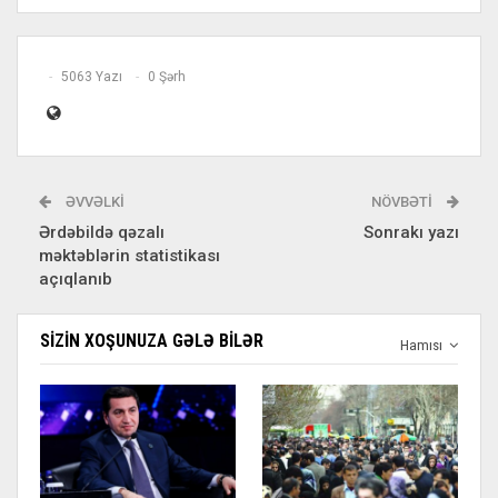
5063 Yazı
0 Şərh
ƏVVƏLKI
NÖVBƏTI
Ərdəbildə qəzalı
Sonrakı yazı
məktəblərin statistikası
açıqlanıb
SIZIN XOŞUNUZA GƏLƏ BILƏR
Hamısı