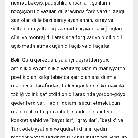
nemət, bəxşiş, padşahlıq ehsanları, şahların
bəxşişləri ilə yazılan dil arasında fərq vardır. Xalqı
şair olan dillə bəzi saray əyanlarının, saray və
sultanların yaltaqlıq və mədh niyyəti ilə yığdıqları
süni və montaj dili arasında fərq var və o dillə dil
açıb mədh etmək üçün dil açıb və dil açırlar.
Bəli! Quru qərəzdən, yalançı qeyrətdən yox,
əminliklə və əminliklə yazıram; Mənim mahiyyətcə
poetik olan, xalqı təbiətcə şair olan ana dilimlə
mədhçilər tərəfindən, türk xaqanlarının köməyi ilə
təbliğ və inkişaf etdirilən dil arasında yerdən-göyə
qədər fərq var. Həqir, iddiamı sübut etmək üçün
mənim əlimdə qəti sübut, inandırıcı sübut və
konkret şahid və “bayatılar”, “qraylılar”, “beşlik” və…
Türk ədəbiyyatının və qüdrətli dilinin qədim
mədəniyyət və tarixində türk naturalist ədviyyatı ilə