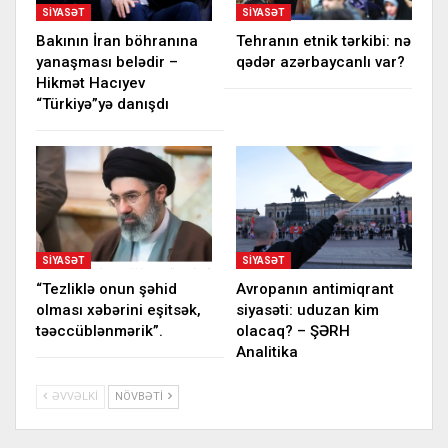
SIYASƏT
SIYASƏT
Bakının İran böhranına
Tehranın etnik tərkibi: nə
yanaşması belədir –
qədər azərbaycanlı var?
Hikmət Hacıyev
“Türkiyə”yə danışdı
SIYASƏT
SIYASƏT
“Tezliklə onun şəhid
Avropanın antimiqrant
olması xəbərini eşitsək,
siyasəti: uduzan kim
təəccüblənmərik”.
olacaq? – ŞƏRH
Analitika
ƏVVƏLKI
NÖVBƏTI