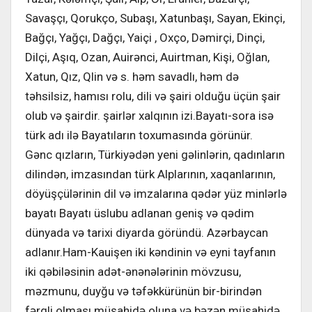
Savaşçı, Qorukço, Subaşı, Xatunbaşı, Sayan, Ekinçi,
Bağçı, Yağçı, Dağçı, Yaiçi , Oxço, Dəmirçi, Dinçi,
Dilçi, Aşıq, Ozan, Auirənci, Auirtman, Kişi, Oğlan,
Xatun, Qız, Qlin və s. həm savadlı, həm də
təhsilsiz, hamısı rolu, dili və şairi olduğu üçün şair
olub və şairdir. şairlər xalqının izi.Bayatı-sora isə
türk adı ilə Bayatıların toxumasında görünür.
Gənc qızların, Türkiyədən yeni gəlinlərin, qadınların
dilindən, imzasından türk Alplarının, xaqanlarının,
döyüşçülərinin dil və imzalarına qədər yüz minlərlə
bayatı Bayatı üslubu adlanan geniş və qədim
dünyada və tarixi diyarda göründü. Azərbaycan
adlanır.Ham-Kauişen iki kəndinin və eyni tayfanın
iki qəbiləsinin adət-ənənələrinin mövzusu,
məzmunu, duyğu və təfəkkürünün bir-birindən
fərqli olması müşahidə oluna və bəzən müşahidə