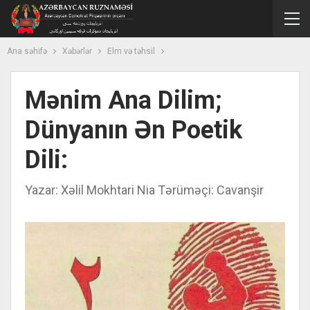
Ana səhifə
Xəbərlər
Elm və təhsil
Mənim Ana Dilim;
Dünyanın Ən Poetik
Dili:
Yazar: Xəlil Mokhtari Nia Tərüməçi: Cavanşir