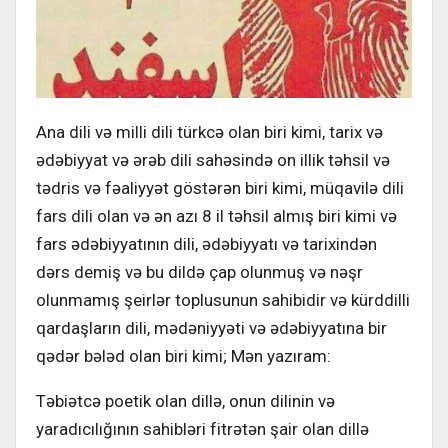
Ana dili və milli dili türkcə olan biri kimi, tarix və
ədəbiyyat və ərəb dili sahəsində on illik təhsil və
tədris və fəaliyyət göstərən biri kimi, müqavilə dili
fars dili olan və ən azı 8 il təhsil almış biri kimi və
fars ədəbiyyatının dili, ədəbiyyatı və tarixindən
dərs demiş və bu dildə çap olunmuş və nəşr
olunmamış şeirlər toplusunun sahibidir və kürddilli
qardaşların dili, mədəniyyəti və ədəbiyyatına bir
qədər bələd olan biri kimi; Mən yazıram:
Təbiətcə poetik olan dillə, onun dilinin və
yaradıcılığının sahibləri fitrətən şair olan dillə