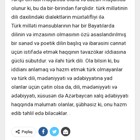
olunur ki, bu da bir-birindən fərqlidir. türk millətinin
dili daxilindəki dialektlərin müxtəlifliyi ilə.
Türk milləti mənsublarının hər bir Bayatılarda
dilinin və imzasının olmasının özü əsaslandırılmış
bir sənəd və poetik dilin başlıq və ibarəsini cənnət
üçün istifadə etmək haqqının təvazökar iddiasına
güclü sübutdur. və ilahi türk dili. Ola bilsin ki, bu
iddianı anlamaq və həzm etmək türk olmayanlar
və türk dili, mədəniyyəti və ədəbiyyatına yad
olanlar üçün çətin olsa da, dili, mədəniyyəti və
ədəbiyyatı, xüsusən də Azərbaycan xalq ədəbiyyatı
haqqında məlumatı olanlar, şübhəsiz ki, onu həzm
edib təhlil edə biləcəklər. .
Paylaş