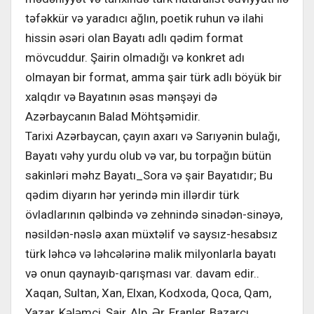
təfəkkür və yaradıcı ağlın, poetik ruhun və ilahi
hissin əsəri olan Bayatı adlı qədim format
mövcuddur. Şairin olmadığı və konkret adı
olmayan bir format, amma şair türk adlı böyük bir
xalqdır və Bayatının əsas mənşəyi də
Azərbaycanın Balad Möhtşəmidir.
Tarixi Azərbaycan, çayın axarı və Sarıyənin bulağı,
Bayatı vəhy yurdu olub və var, bu torpağın bütün
sakinləri məhz Bayatı_Sora və şair Bayatıdır; Bu
qədim diyarın hər yerində min illərdir türk
övladlarının qəlbində və zehnində sinədən-sinəyə,
nəsildən-nəslə axan müxtəlif və saysız-hesabsız
türk ləhcə və ləhcələrinə malik milyonlarla bayatı
və onun qaynayıb-qarışması var. davam edir..
Xaqan, Sultan, Xan, Elxan, Kodxoda, Qoca, Qam,
Yazar, Kələmçi, Şair, Alp, Ər, Eranler, Bazarçı,