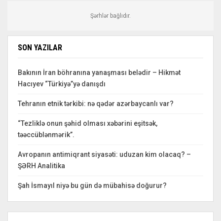
Şərhlər bağlıdır.
SON YAZILAR
Bakının İran böhranına yanaşması belədir – Hikmət
Hacıyev “Türkiyə”yə danışdı
Tehranın etnik tərkibi: nə qədər azərbaycanlı var?
“Tezliklə onun şəhid olması xəbərini eşitsək,
təəccüblənmərik”.
Avropanın antimiqrant siyasəti: uduzan kim olacaq? –
ŞƏRH Analitika
Şah İsmayıl niyə bu gün də mübahisə doğurur?