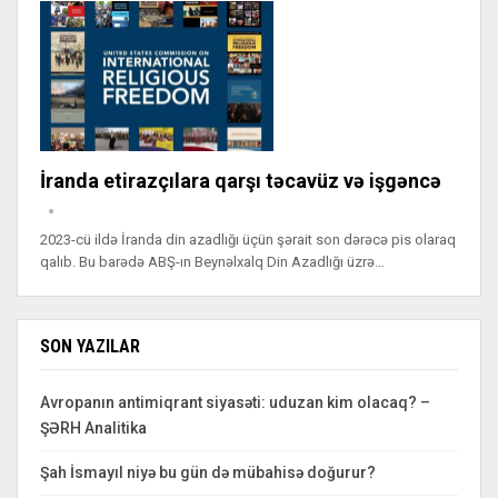
İranda etirazçılara qarşı təcavüz və işgəncə
2023-cü ildə İranda din azadlığı üçün şərait son dərəcə pis olaraq
qalıb. Bu barədə ABŞ-ın Beynəlxalq Din Azadlığı üzrə…
SON YAZILAR
Avropanın antimiqrant siyasəti: uduzan kim olacaq? –
ŞƏRH Analitika
Şah İsmayıl niyə bu gün də mübahisə doğurur?