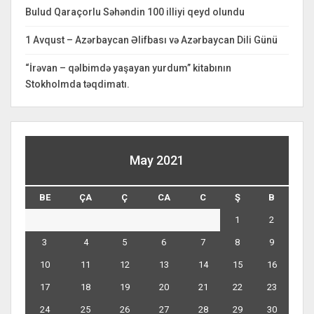
Bulud Qaraçorlu Səhəndin 100 illiyi qeyd olundu
1 Avqust – Azərbaycan Əlifbası və Azərbaycan Dili Günü
“İrəvan – qəlbimdə yaşayan yurdum” kitabının
Stokholmda təqdimatı.
May 2021
BE
ÇA
Ç
CA
C
Ş
B
1
2
3
4
5
6
7
8
9
10
11
12
13
14
15
16
17
18
19
20
21
22
23
24
25
26
27
28
29
30