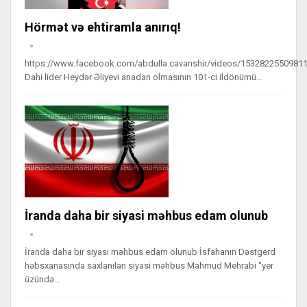
Hörmət və ehtiramla anırıq!
https://www.facebook.com/abdulla.cavanshir/videos/1532822550981
Dahi lider Heydər Əliyevi anadan olmasının 101-ci ildönümü…
İranda daha bir siyasi məhbus edam olunub
İranda daha bir siyasi məhbus edam olunub İsfahanın Dəstgerd
həbsxanasında saxlanılan siyasi məhbus Mahmud Mehrabi "yer
üzündə…