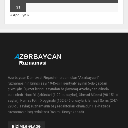
31
« Apr
İyn »
Azərbaycan Demokrat Firqəsinin orqanı olan “Azərbaycan”
ruznaməsinin birinci sayı 1945-ci il sentyabr ayının 5-də çapdan
çıxmışdır. “Qəzet birinci sayından başlayaraq Azərbaycan dilində
buraxılırdı. Hacı Əli Şəbüstəri (1-29-cu saylar), Əhməd Müsəvi (98-151-ci
saylar), Həmzə Fəthi Xoşginabi (152-246-cı saylar), İsmayıl Şəms (247-
293-cü saylar) ruznamənin baş redaktorları olmuşdur. Hal-hazırda
ruznamənin baş redaktoru Rəhim Hüseynzadədir.
BIZIMLƏ ƏLAQƏ