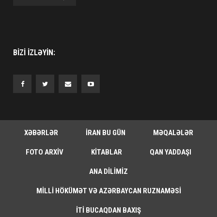
BIZI IZLƏYIN:
XƏBƏRLƏR
İRAN BU GÜN
MƏQALƏLƏR
FOTO ARXIV
KITABLAR
QAN YADDAŞI
ANA DILIMIZ
MILLI HÖKÜMƏT VƏ AZƏRBAYCAN RUZNAMƏSI
İTI BUCAQDAN BAXIŞ