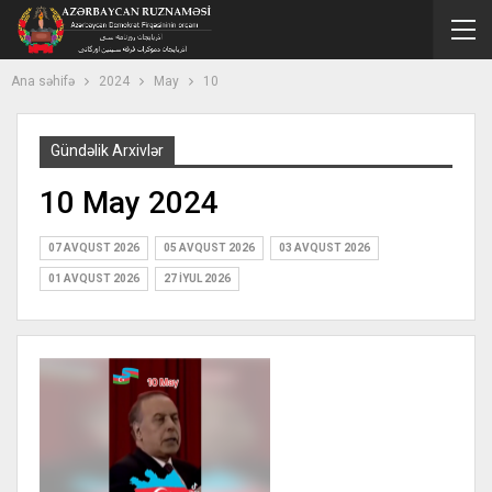
Ana səhifə
2024
May
10
Gündəlik Arxivlər
10 May 2024
07 AVQUST 2026
05 AVQUST 2026
03 AVQUST 2026
01 AVQUST 2026
27 İYUL 2026