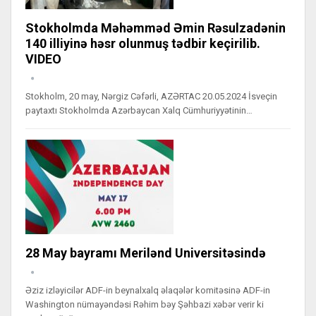
Stokholmda Məhəmməd Əmin Rəsulzadənin
140 illiyinə həsr olunmuş tədbir keçirilib.
VIDEO
Stokholm, 20 may, Nərgiz Cəfərli, АZƏRTAC 20.05.2024 İsveçin
paytaxtı Stokholmda Azərbaycan Xalq Cümhuriyyətinin…
28 May bayramı Merilənd Universitəsində
Əziz izləyicilər ADF-in beynalxalq əlaqələr komitəsinə ADF-in
Washington nümayəndəsi Rəhim bəy Şəhbazi xəbər verir ki