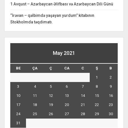
1 Avqust – Azərbaycan Əlifbası və Azərbaycan Dili Günü
“İrəvan – qəlbimdə yaşayan yurdum” kitabının
Stokholmda təqdimatı.
May 2021
BE
ÇA
Ç
CA
C
Ş
B
1
2
3
4
5
6
7
8
9
10
11
12
13
14
15
16
17
18
19
20
21
22
23
24
25
26
27
28
29
30
31