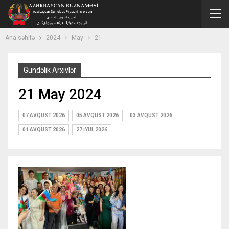
Ana səhifə
2024
May
21
Gündəlik Arxivlər
21 May 2024
07 AVQUST 2026
05 AVQUST 2026
03 AVQUST 2026
01 AVQUST 2026
27 İYUL 2026