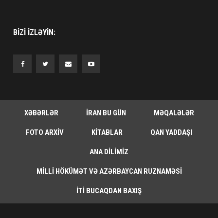
BIZI IZLƏYIN:
XƏBƏRLƏR
İRAN BU GÜN
MƏQALƏLƏR
FOTO ARXIV
KITABLAR
QAN YADDAŞI
ANA DILIMIZ
MILLI HÖKÜMƏT VƏ AZƏRBAYCAN RUZNAMƏSI
İTI BUCAQDAN BAXIŞ