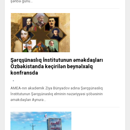
şənbə günü…
Şərqşünaslıq İnstitutunun əməkdaşları
Özbəkistanda keçirilən beynəlxalq
konfransda
AMEA-nın akademik Ziya Bünyadov adına Şərqşünaslıq
İnstitutunun Şərqşünaslıq elminin nəzəriyyəsi şöbəsinin
əməkdaşları Aynurə…