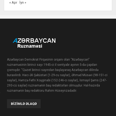
« Apr
İyn »
Azərbaycan Demokrat Firqəsinin orqanı olan “Azərbaycan”
ruznaməsinin birinci sayı 1945-ci il sentyabr ayının 5-də çapdan
çıxmışdır. “Qəzet birinci sayından başlayaraq Azərbaycan dilində
buraxılırdı. Hacı Əli Şəbüstəri (1-29-cu saylar), Əhməd Müsəvi (98-151-ci
saylar), Həmzə Fəthi Xoşginabi (152-246-cı saylar), İsmayıl Şəms (247-
293-cü saylar) ruznamənin baş redaktorları olmuşdur. Hal-hazırda
ruznamənin baş redaktoru Rəhim Hüseynzadədir.
BIZIMLƏ ƏLAQƏ