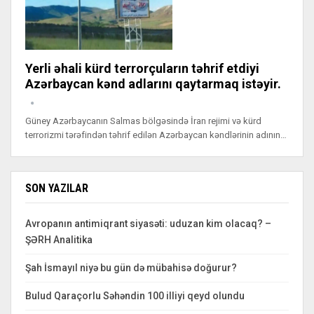
Yerli əhali kürd terrorçuların təhrif etdiyi
Azərbaycan kənd adlarını qaytarmaq istəyir.
Güney Azərbaycanın Salmas bölgəsində İran rejimi və kürd
terrorizmi tərəfindən təhrif edilən Azərbaycan kəndlərinin adının…
SON YAZILAR
Avropanın antimiqrant siyasəti: uduzan kim olacaq? –
ŞƏRH Analitika
Şah İsmayıl niyə bu gün də mübahisə doğurur?
Bulud Qaraçorlu Səhəndin 100 illiyi qeyd olundu