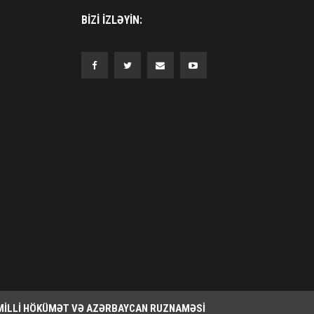
BIZI IZLƏYIN:
MILLI HÖKÜMƏT VƏ AZƏRBAYCAN RUZNAMƏSI