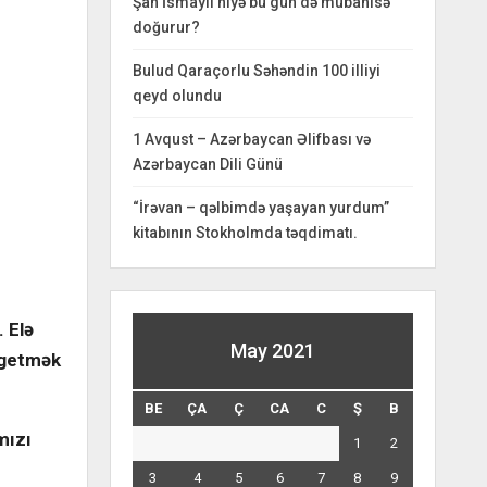
Şah İsmayıl niyə bu gün də mübahisə
doğurur?
Bulud Qaraçorlu Səhəndin 100 illiyi
qeyd olundu
1 Avqust – Azərbaycan Əlifbası və
Azərbaycan Dili Günü
“İrəvan – qəlbimdə yaşayan yurdum”
kitabının Stokholmda təqdimatı.
 Elə
May 2021
a getmək
BE
ÇA
Ç
CA
C
Ş
B
mızı
1
2
3
4
5
6
7
8
9