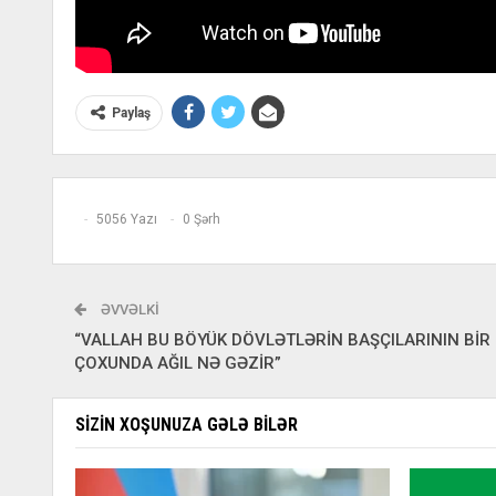
Paylaş
5056 Yazı
0 Şərh
ƏVVƏLKI
“VALLAH BU BÖYÜK DÖVLƏTLƏRİN BAŞÇILARININ BİR
ÇOXUNDA AĞIL NƏ GƏZİR”
SIZIN XOŞUNUZA GƏLƏ BILƏR