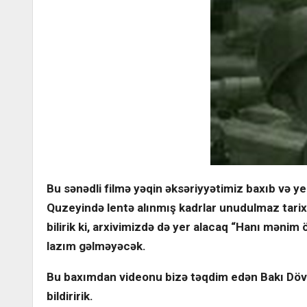
Bu sənədli filmə yəqin əksəriyyətimiz baxıb və 
Quzeyində lentə alınmış kadrlar unudulmaz tarix
bilirik ki, arxivimizdə də yer alacaq “Hanı mən
lazım gəlməyəcək.
Bu baxımdan videonu bizə təqdim edən Bakı Dövlə
bildiririk.