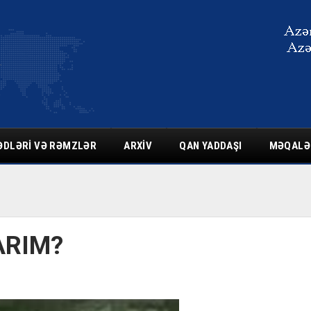
ƏDLƏRI VƏ RƏMZLƏR
ARXIV
QAN YADDAŞI
MƏQALƏ
ARIM?