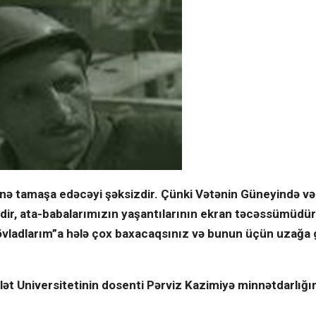
yenə tamaşa edəcəyi şəksizdir. Çünki Vətənin Güneyində və
dir, ata-babalarımızın yaşantılarının ekran təcəssümüdür.
im övladlarım”a hələ çox baxacaqsınız və bunun üçün uzağ
t Universitetinin dosenti Pərviz Kazimiyə minnətdarlığı