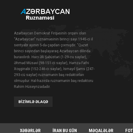
Azərbaycan Demokrat Firqəsinin orqanı olan
“Azərbaycan” ruznaməsinin birinci sayı 1945-ci il
sentyabr ayının 5-də çapdan çıxmışdır. “Qəzet
birinci sayından başlayaraq Azərbaycan dilində
buraxılırdı. Hacı Əli Şəbüstəri (1-29-cu saylar),
Əhməd Müsəvi (98-151-ci saylar), Həmzə Fəthi
Xoşginabi (152-246-cı saylar), İsmayıl Şəms (247-
293-cü saylar) ruznamənin baş redaktorları
olmuşdur. Hal-hazırda ruznamənin baş redaktoru
Rəhim Hüseynzadədir.
BIZIMLƏ ƏLAQƏ
XƏBƏRLƏR
İRAN BU GÜN
MƏQALƏLƏR
FOT