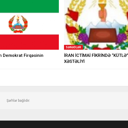
SƏNƏDLƏR
 Demokrat Firqəsinin
İRAN İCTİMAİ FİKRİNDƏ “KÜTLƏ
XƏSTƏLİYİ
Şərhlər bağlıdır.