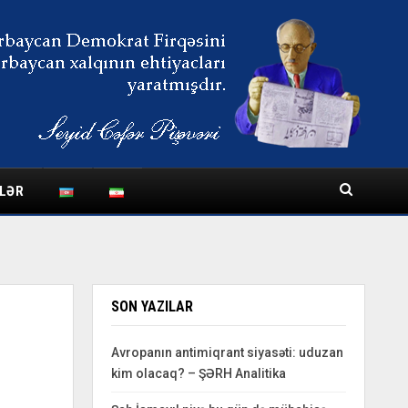
LƏR
SON YAZILAR
Avropanın antimiqrant siyasəti: uduzan
kim olacaq? – ŞƏRH Analitika