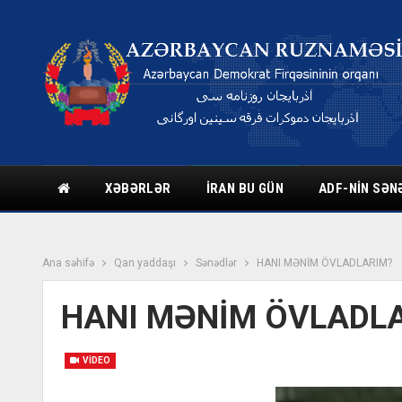
XƏBƏRLƏR
İRAN BU GÜN
ADF-NIN SƏN
Ana səhifə
Qan yaddaşı
Sənədlər
HANI MƏNİM ÖVLADLARIM?
HANI MƏNİM ÖVLADL
VIDEO