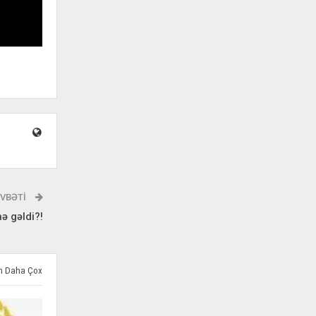
VBƏTI
ə gəldi?!
ən Daha Çox