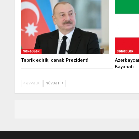
SƏNƏDLƏR
SƏNƏDLƏR
Təbrik edirik, cənab Prezident!
Azərbaycan
Bəyanatı
ƏVVƏLKI
NÖVBƏTI