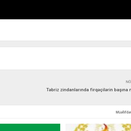
NÖ
Təbriz zindanlarında firqəçilərin başına n
Müəllifd