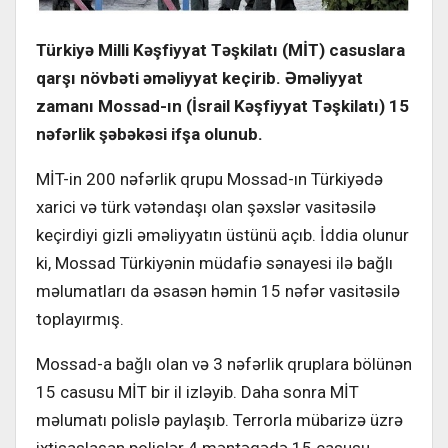
Türkiyə Milli Kəşfiyyat Təşkilatı (MİT) casuslara
qarşı növbəti əməliyyat keçirib. Əməliyyat
zamanı Mossad-ın (İsrail Kəşfiyyat Təşkilatı) 15
nəfərlik şəbəkəsi ifşa olunub.
MİT-in 200 nəfərlik qrupu Mossad-ın Türkiyədə
xarici və türk vətəndaşı olan şəxslər vasitəsilə
keçirdiyi gizli əməliyyatın üstünü açıb. İddia olunur
ki, Mossad Türkiyənin müdafiə sənayesi ilə bağlı
məlumatları da əsasən həmin 15 nəfər vasitəsilə
toplayırmış.
Mossad-a bağlı olan və 3 nəfərlik qruplara bölünən
15 casusu MİT bir il izləyib. Daha sonra MİT
məlumatı polislə paylaşıb. Terrorla mübarizə üzrə