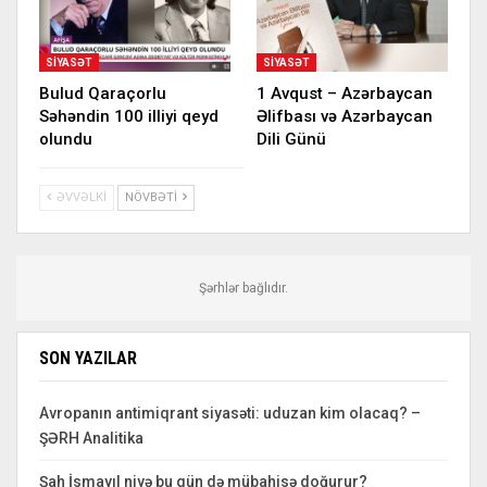
SIYASƏT
SIYASƏT
Bulud Qaraçorlu
1 Avqust – Azərbaycan
Səhəndin 100 illiyi qeyd
Əlifbası və Azərbaycan
olundu
Dili Günü
ƏVVƏLKI
NÖVBƏTI
Şərhlər bağlıdır.
SON YAZILAR
Avropanın antimiqrant siyasəti: uduzan kim olacaq? –
ŞƏRH Analitika
Şah İsmayıl niyə bu gün də mübahisə doğurur?