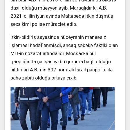
daxil olduğu müəyyənləşib. Maraqlıdır ki, A.B.
2021-ci ilin iyun ayında Maltəpədə itkin düşmüş
şəxs kimi polisə müraciət edib.
İtkin-bildiriş sayəsində hüceyrənin maneəsiz
işləməsi hədəflənmişdi, ancaq şəbəkə faktiki o an
MİT-in nəzarət altında idi. Mossad-a pul
qarşılığında çalışan və bu quruma bağlı olduğu
bildirilən A.B.-nin 307 nömrəli İsrail pasportu ilə
sahə zabiti olduğu ortaya çıxıb.