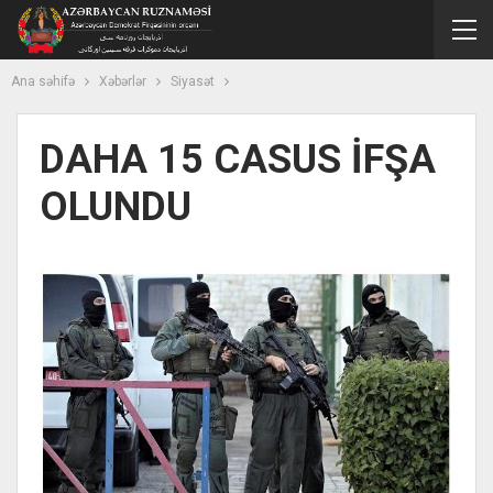
Ana səhifə
Xəbərlər
Siyasət
DAHA 15 CASUS İFŞA
OLUNDU