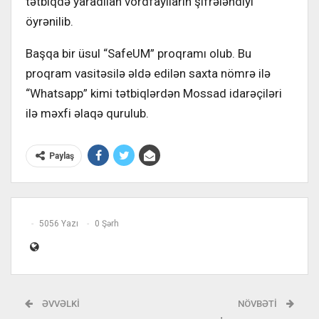
tətbiqdə yaradılan vordfaylların şifrələndiyi
öyrənilib.
Başqa bir üsul “SafeUM” proqramı olub. Bu
proqram vasitəsilə əldə edilən saxta nömrə ilə
“Whatsapp” kimi tətbiqlərdən Mossad idarəçiləri
ilə məxfi əlaqə qurulub.
Paylaş
5056 Yazı
0 Şərh
ƏVVƏLKI
NÖVBƏTI