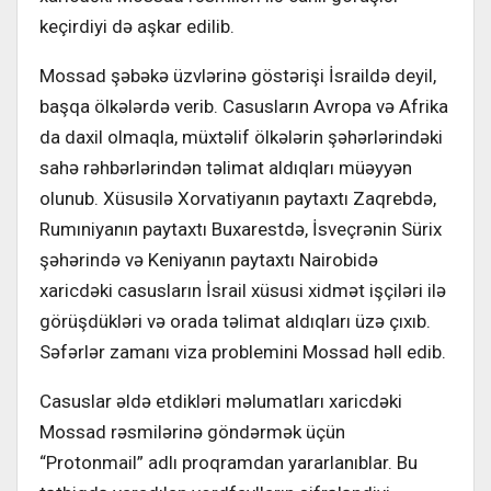
keçirdiyi də aşkar edilib.
Mossad şəbəkə üzvlərinə göstərişi İsraildə deyil,
başqa ölkələrdə verib. Casusların Avropa və Afrika
da daxil olmaqla, müxtəlif ölkələrin şəhərlərindəki
sahə rəhbərlərindən təlimat aldıqları müəyyən
olunub. Xüsusilə Xorvatiyanın paytaxtı Zaqrebdə,
Rumıniyanın paytaxtı Buxarestdə, İsveçrənin Sürix
şəhərində və Keniyanın paytaxtı Nairobidə
xaricdəki casusların İsrail xüsusi xidmət işçiləri ilə
görüşdükləri və orada təlimat aldıqları üzə çıxıb.
Səfərlər zamanı viza problemini Mossad həll edib.
Casuslar əldə etdikləri məlumatları xaricdəki
Mossad rəsmilərinə göndərmək üçün
“Protonmail” adlı proqramdan yararlanıblar. Bu