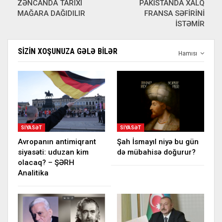
ZƏNCANDA TARIXI
PAKİSTANDA XALQ
MAĞARA DAĞIDILIR
FRANSA SƏFİRİNİ
İSTƏMİR
SIZIN XOŞUNUZA GƏLƏ BILƏR
Hamısı
SIYASƏT
SIYASƏT
Avropanın antimiqrant
Şah İsmayıl niyə bu gün
siyasəti: uduzan kim
də mübahisə doğurur?
olacaq? – ŞƏRH
Analitika