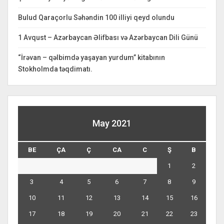
Bulud Qaraçorlu Səhəndin 100 illiyi qeyd olundu
1 Avqust – Azərbaycan Əlifbası və Azərbaycan Dili Günü
“İrəvan – qəlbimdə yaşayan yurdum” kitabının
Stokholmda təqdimatı.
May 2021
BE
ÇA
Ç
CA
C
Ş
B
1
2
3
4
5
6
7
8
9
10
11
12
13
14
15
16
17
18
19
20
21
22
23