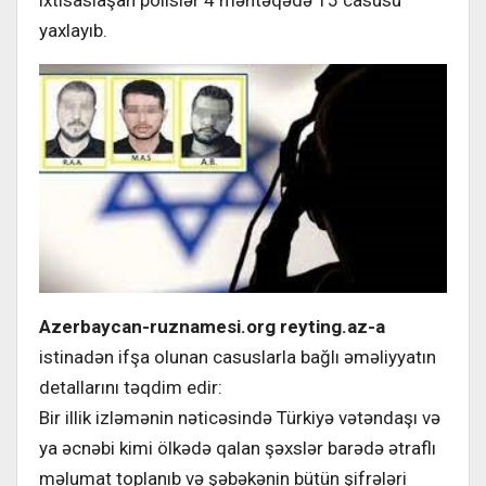
ixtisaslaşan polislər 4 məntəqədə 15 casusu
yaxlayıb.
Azerbaycan-ruznamesi.org reyting.az-a
istinadən ifşa olunan casuslarla bağlı əməliyyatın
detallarını təqdim edir:
Bir illik izləmənin nəticəsində Türkiyə vətəndaşı və
ya əcnəbi kimi ölkədə qalan şəxslər barədə ətraflı
məlumat toplanıb və şəbəkənin bütün şifrələri