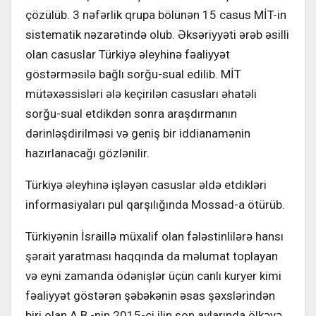
çözülüb. 3 nəfərlik qrupa bölünən 15 casus MİT-in
sistematik nəzarətində olub. Əksəriyyəti ərəb əsilli
olan casuslar Türkiyə əleyhinə fəaliyyət
göstərməsilə bağlı sorğu-sual edilib. MİT
mütəxəssisləri ələ keçirilən casusları əhatəli
sorğu-sual etdikdən sonra araşdırmanın
dərinləşdirilməsi və geniş bir iddianamənin
hazırlanacağı gözlənilir.
Türkiyə əleyhinə işləyən casuslar əldə etdikləri
informasiyaları pul qarşılığında Mossad-a ötürüb.
Türkiyənin İsraillə müxalif olan fələstinlilərə hansı
şərait yaratması haqqında da məlumat toplayan
və eyni zamanda ödənişlər üçün canlı kuryer kimi
fəaliyyət göstərən şəbəkənin əsas şəxslərindən
biri olan A.B -nin 2015-ci ilin son aylarında ölkəyə