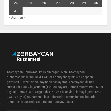
24
25
26
27
28
29
30
31
« Apr
İyn »
Azərbaycan Demokrat Firqəsinin orqanı olan “Azərbaycan”
ruznaməsinin birinci sayı 1945-ci il sentyabr ayının 5-də çapdan
çıxmışdır. “Qəzet birinci sayından başlayaraq Azərbaycan dilində
buraxılırdı. Hacı Əli Şəbüstəri (1-29-cu saylar), Əhməd Müsəvi (98-151-ci
saylar), Həmzə Fəthi Xoşginabi (152-246-cı saylar), İsmayıl Şəms (247-
293-cü saylar) ruznamənin baş redaktorları olmuşdur. Hal-hazırda
ruznamənin baş redaktoru Rəhim Hüseynzadədir.