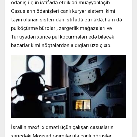
ödəniş üçün istifadə etdikləri müəyyənləşib.
Casusların ödənişləri canlı kuryer sistemi kimi
təyin olunan sistemdən istifadə etməklə, həm də
pulköçürmə büroları, zərgərlik mağazaları və
Türkiyədən xaricə pul köçürmələri edə biləcək
bazarlar kimi nöqtələrdən aldıqları üzə çıxıb.
İsrailin məxfi xidməti üçün çalışan casusların
xaricdəki Mossad rəsmiləri ilə canlı görüşlər