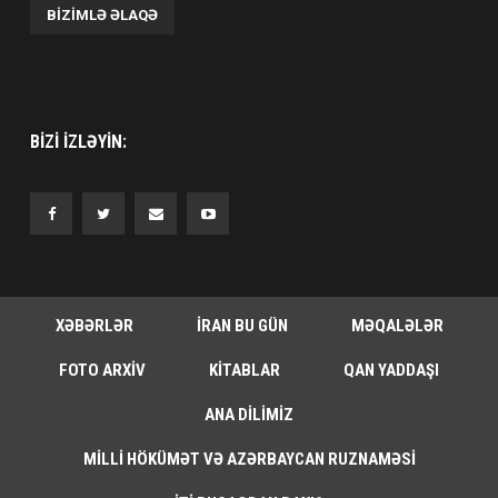
BIZIMLƏ ƏLAQƏ
BIZI IZLƏYIN:
XƏBƏRLƏR
İRAN BU GÜN
MƏQALƏLƏR
FOTO ARXIV
KITABLAR
QAN YADDAŞI
ANA DILIMIZ
MILLI HÖKÜMƏT VƏ AZƏRBAYCAN RUZNAMƏSI