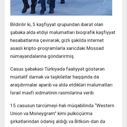
Bildirilir ki, 5 kəşfiyyat qrupundan ibarət olan
şəbəkə əldə etdiyi məlumatları bioqrafik kəşfiyyat
hesabatlarına çevirərək, gizli şəkildə internet
əsaslı kripto-proqramlarla xaricdəki Mossad
nümayəndələrinə göndərirmiş.
Casus şəbəkəsi Türkiyədə fəaliyyət göstərən
müxtəlif dərnək və təşkilatlar haqqında da
araşdırmalar aparıb və əldə etdikləri məlumatları
İsrail məxfi xidmətinin rəsmilərinə verib.
15 casusun tərcümeyi-halı müqabilində “Western
Union və Moneygram” kimi pulköçürmə
şirkətlərindən ödəniş aldığı və Bitkoin-dən də