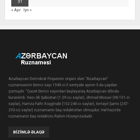
31
« Apr
İyn »
Azərbaycan Demokrat Firqəsinin orqanı olan “Azərbaycan”
ruznaməsinin birinci sayı 1945-ci il sentyabr ayının 5-də çapdan
çıxmışdır. “Qəzet birinci sayından başlayaraq Azərbaycan dilində
buraxılırdı. Hacı Əli Şəbüstəri (1-29-cu saylar), Əhməd Müsəvi (98-151-ci
saylar), Həmzə Fəthi Xoşginabi (152-246-cı saylar), İsmayıl Şəms (247-
293-cü saylar) ruznamənin baş redaktorları olmuşdur. Hal-hazırda
ruznamənin baş redaktoru Rəhim Hüseynzadədir.
BIZIMLƏ ƏLAQƏ