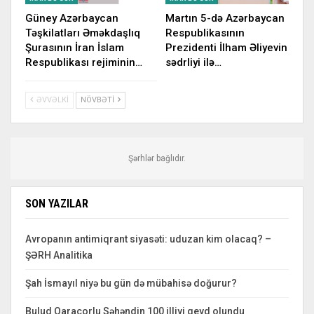
Güney Azərbaycan
Martın 5-də Azərbaycan
Təşkilatları Əməkdaşlıq
Respublikasının
Şurasının İran İslam
Prezidenti İlham Əliyevin
Respublikası rejiminin…
sədrliyi ilə…
ƏVVƏLKI
NÖVBƏTI
Şərhlər bağlıdır.
SON YAZILAR
Avropanın antimiqrant siyasəti: uduzan kim olacaq? –
ŞƏRH Analitika
Şah İsmayıl niyə bu gün də mübahisə doğurur?
Bulud Qaraçorlu Səhəndin 100 illiyi qeyd olundu