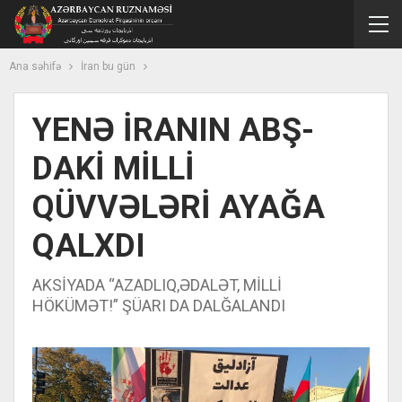
Ana səhifə
İran bu gün
YENƏ İRANIN ABŞ-
DAKİ MİLLİ
QÜVVƏLƏRİ AYAĞA
QALXDI
AKSİYADA “AZADLIQ,ƏDALƏT, MİLLİ
HÖKÜMƏT!” ŞÜARI DA DALĞALANDI