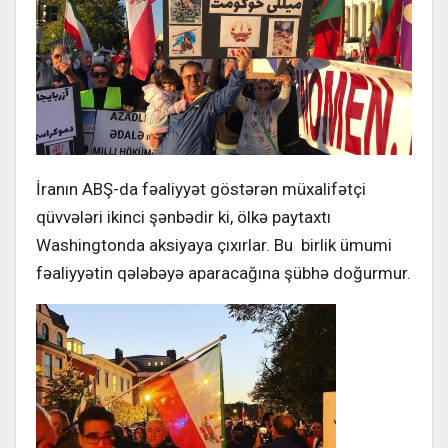
İranın ABŞ-da fəaliyyət göstərən müxalifətçi
qüvvələri ikinci şənbədir ki, ölkə paytaxtı
Washingtonda aksiyaya çıxırlar. Bu birlik ümumi
fəaliyyətin qələbəyə aparacağına şübhə doğurmur.