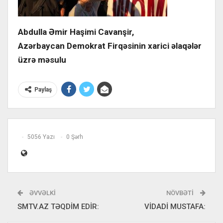
Abdulla Əmir Haşimi Cavanşir,
Azərbaycan Demokrat Firqəsinin xarici əlaqələr
üzrə məsulu
Paylaş
5056 Yazı
0 Şərh
ƏVVƏLKI
NÖVBƏTI
SMTV.AZ TƏQDİM EDİR:
VİDADİ MUSTAFA: