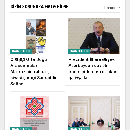
SIZIN XOŞUNUZA GƏLƏ BILƏR
Hamısı
İRAN BU GÜN
İRAN BU GÜN
ÇIXIŞÇI Orta Doğu
Prezident İlham Əliyev:
Araşdırmaları
Azərbaycan dövləti
Mərkəzinin rəhbəri,
İranın çirkin terror aktını
siyasi şərhçi Sədrəddin
qətiyyətlə…
Soltan
İRAN BU GÜN
İRAN BU GÜN