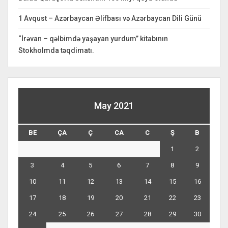
1 Avqust – Azərbaycan Əlifbası və Azərbaycan Dili Günü
“İrəvan – qəlbimdə yaşayan yurdum” kitabının
Stokholmda təqdimatı.
May 2021
BE
ÇA
Ç
CA
C
Ş
B
1
2
3
4
5
6
7
8
9
10
11
12
13
14
15
16
17
18
19
20
21
22
23
24
25
26
27
28
29
30