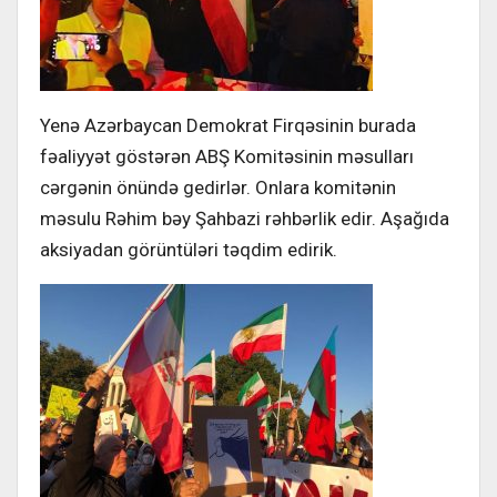
Yenə Azərbaycan Demokrat Firqəsinin burada
fəaliyyət göstərən ABŞ Komitəsinin məsulları
cərgənin önündə gedirlər. Onlara komitənin
məsulu Rəhim bəy Şahbazi rəhbərlik edir. Aşağıda
aksiyadan görüntüləri təqdim edirik.