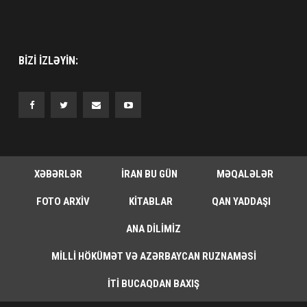
BIZI IZLƏYIN:
XƏBƏRLƏR
İRAN BU GÜN
MƏQALƏLƏR
FOTO ARXIV
KITABLAR
QAN YADDAŞI
ANA DILIMIZ
MILLI HÖKÜMƏT VƏ AZƏRBAYCAN RUZNAMƏSI
İTI BUCAQDAN BAXIŞ