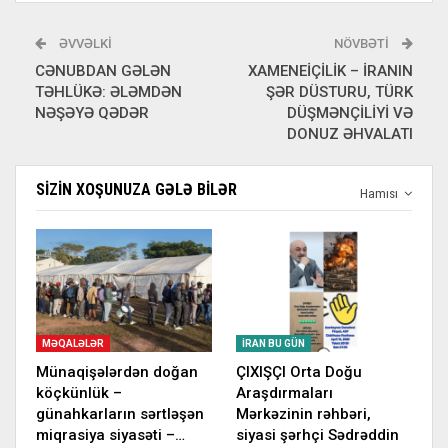
ƏVVƏLKI
NÖVBƏTI
CƏNUBDAN GƏLƏN
XAMENEİÇİLİK – İRANIN
TƏHLÜKƏ: ƏLƏMDƏN
ŞƏR DÜSTURU, TÜRK
NƏŞƏYƏ QƏDƏR
DÜŞMƏNÇİLİYİ VƏ
DONUZ ƏHVALATI
SIZIN XOŞUNUZA GƏLƏ BILƏR
Hamısı
MƏQALƏLƏR
İRAN BU GÜN
Münaqişələrdən doğan
ÇIXIŞÇI Orta Doğu
köçkünlük –
Araşdırmaları
günahkarların sərtləşən
Mərkəzinin rəhbəri,
miqrasiya siyasəti –…
siyasi şərhçi Sədrəddin