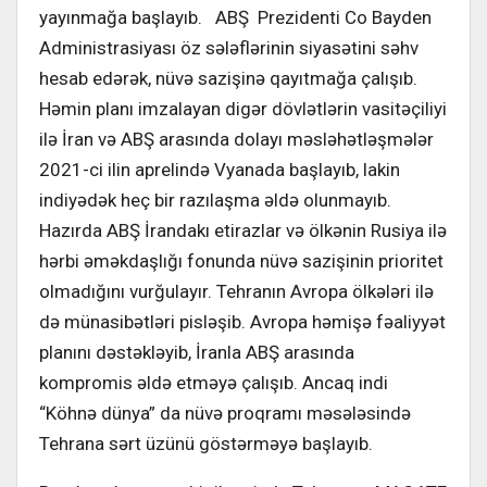
yayınmağa başlayıb. ABŞ Prezidenti Co Bayden
Administrasiyası öz sələflərinin siyasətini səhv
hesab edərək, nüvə sazişinə qayıtmağa çalışıb.
Həmin planı imzalayan digər dövlətlərin vasitəçiliyi
ilə İran və ABŞ arasında dolayı məsləhətləşmələr
2021-ci ilin aprelində Vyanada başlayıb, lakin
indiyədək heç bir razılaşma əldə olunmayıb.
Hazırda ABŞ İrandakı etirazlar və ölkənin Rusiya ilə
hərbi əməkdaşlığı fonunda nüvə sazişinin prioritet
olmadığını vurğulayır. Tehranın Avropa ölkələri ilə
də münasibətləri pisləşib. Avropa həmişə fəaliyyət
planını dəstəkləyib, İranla ABŞ arasında
kompromis əldə etməyə çalışıb. Ancaq indi
“Köhnə dünya” da nüvə proqramı məsələsində
Tehrana sərt üzünü göstərməyə başlayıb.