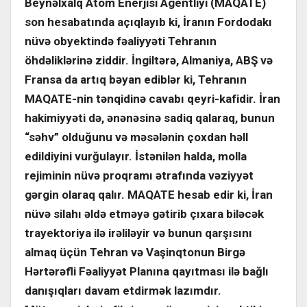
Beynəlxalq Atom Enerjisi Agentliyi (MAQATE)
son hesabatında açıqlayıb ki, İranın Fordodakı
nüvə obyektində fəaliyyəti Tehranın
öhdəliklərinə ziddir. İngiltərə, Almaniya, ABŞ və
Fransa da artıq bəyan ediblər ki, Tehranın
MAQATE-nin tənqidinə cavabı qeyri-kafidir. İran
hakimiyyəti də, ənənəsinə sadiq qalaraq, bunun
“səhv” olduğunu və məsələnin çoxdan həll
edildiyini vurğulayır. İstənilən halda, molla
rejiminin nüvə proqramı ətrafında vəziyyət
gərgin olaraq qalır. MAQATE hesab edir ki, İran
nüvə silahı əldə etməyə gətirib çıxara biləcək
trayektoriya ilə irəliləyir və bunun qarşısını
almaq üçün Tehran və Vaşinqtonun Birgə
Hərtərəfli Fəaliyyət Planına qayıtması ilə bağlı
danışıqları davam etdirmək lazımdır.