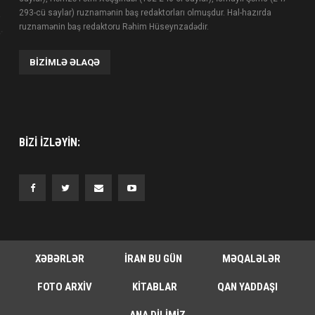
293-cü saylar) ruznamənin baş redaktorları olmuşdur. Hal-hazırda
ruznamənin baş redaktoru Rəhim Hüseynzadədir.
BIZIMLƏ ƏLAQƏ
BIZI IZLƏYIN:
XƏBƏRLƏR
İRAN BU GÜN
MƏQALƏLƏR
FOTO ARXIV
KITABLAR
QAN YADDAŞI
ANA DILIMIZ