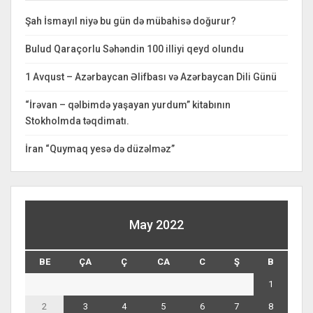
Şah İsmayıl niyə bu gün də mübahisə doğurur?
Bulud Qaraçorlu Səhəndin 100 illiyi qeyd olundu
1 Avqust – Azərbaycan Əlifbası və Azərbaycan Dili Günü
“İrəvan – qəlbimdə yaşayan yurdum” kitabının
Stokholmda təqdimatı.
İran “Quymaq yesə də düzəlməz”
May 2022
BE
ÇA
Ç
CA
C
Ş
B
1
2
3
4
5
6
7
8