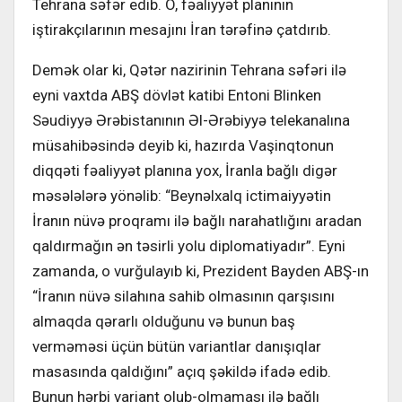
Tehrana səfər edib. O, fəaliyyət planının
iştirakçılarının mesajını İran tərəfinə çatdırıb.
Demək olar ki, Qətər nazirinin Tehrana səfəri ilə
eyni vaxtda ABŞ dövlət katibi Entoni Blinken
Səudiyyə Ərəbistanının Əl-Ərəbiyyə telekanalına
müsahibəsində deyib ki, hazırda Vaşinqtonun
diqqəti fəaliyyət planına yox, İranla bağlı digər
məsələlərə yönəlib: “Beynəlxalq ictimaiyyətin
İranın nüvə proqramı ilə bağlı narahatlığını aradan
qaldırmağın ən təsirli yolu diplomatiyadır”. Eyni
zamanda, o vurğulayıb ki, Prezident Bayden ABŞ-ın
“İranın nüvə silahına sahib olmasının qarşısını
almaqda qərarlı olduğunu və bunun baş
verməməsi üçün bütün variantlar danışıqlar
masasında qaldığını” açıq şəkildə ifadə edib.
Bunun hərbi variant olub-olmaması ilə bağlı