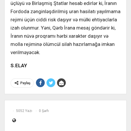
üçlüyü və Birləşmiş Ştatlar hesab edirlər ki, İranın
Fordoda zənginləşdirilmiş uran hasilatı yayılmama
rejimi üçün ciddi risk daşıyır və mülki ehtiyaclarla
izah olunmur. Yəni, Qərb İrana mesaj göndərir ki,
İranın nüvə proqramı hərbi xarakter daşıyır və
molla rejiminə ölümcül silah hazırlamağa imkan
verilməyəcək.
S.ELAY
Paylaş
5052 Yazı
0 Şərh