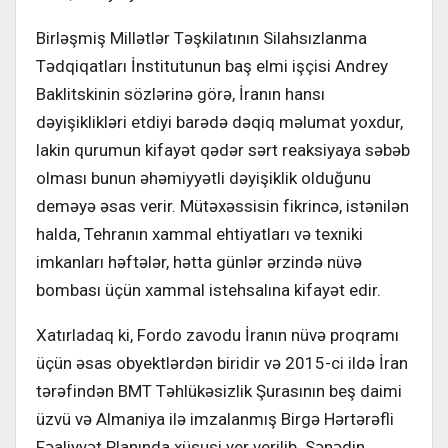
Birləşmiş Millətlər Təşkilatının Silahsızlanma
Tədqiqatları İnstitutunun baş elmi işçisi Andrey
Baklitskinin sözlərinə görə, İranın hansı
dəyişiklikləri etdiyi barədə dəqiq məlumat yoxdur,
lakin qurumun kifayət qədər sərt reaksiyaya səbəb
olması bunun əhəmiyyətli dəyişiklik olduğunu
deməyə əsas verir. Mütəxəssisin fikrincə, istənilən
halda, Tehranın xammal ehtiyatları və texniki
imkanları həftələr, hətta günlər ərzində nüvə
bombası üçün xammal istehsalına kifayət edir.
Xatırladaq ki, Fordo zavodu İranın nüvə proqramı
üçün əsas obyektlərdən biridir və 2015-ci ildə İran
tərəfindən BMT Təhlükəsizlik Şurasının beş daimi
üzvü və Almaniya ilə imzalanmış Birgə Hərtərəfli
Fəaliyyət Planında xüsusi yer verilib. Sənədin