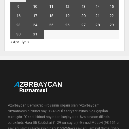
9
10
11
12
13
14
15
16
17
18
19
20
21
22
23
24
25
26
27
28
29
30
31
« Apr
İyn »
Azərbaycan Demokrat Firqəsinin orqanı olan “Azərbaycan”
ruznaməsinin birinci sayı 1945-ci il sentyabr ayının 5-də çapdan
çıxmışdır. “Qəzet birinci sayından başlayaraq Azərbaycan dilində
buraxılırdı. Hacı Əli Şəbüstəri (1-29-cu saylar), Əhməd Müsəvi (98-151-ci
saylar), Həmzə Fəthi Xoşginabi (152-246-cı saylar), İsmayıl Şəms (247-