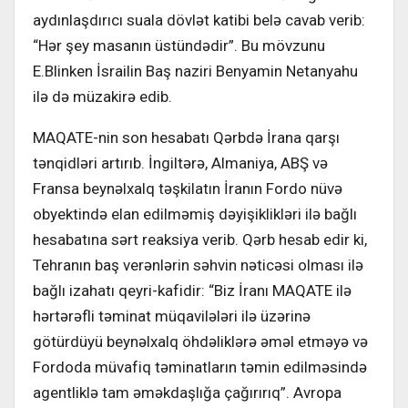
aydınlaşdırıcı suala dövlət katibi belə cavab verib:
“Hər şey masanın üstündədir”. Bu mövzunu
E.Blinken İsrailin Baş naziri Benyamin Netanyahu
ilə də müzakirə edib.
MAQATE-nin son hesabatı Qərbdə İrana qarşı
tənqidləri artırıb. İngiltərə, Almaniya, ABŞ və
Fransa beynəlxalq təşkilatın İranın Fordo nüvə
obyektində elan edilməmiş dəyişiklikləri ilə bağlı
hesabatına sərt reaksiya verib. Qərb hesab edir ki,
Tehranın baş verənlərin səhvin nəticəsi olması ilə
bağlı izahatı qeyri-kafidir: “Biz İranı MAQATE ilə
hərtərəfli təminat müqavilələri ilə üzərinə
götürdüyü beynəlxalq öhdəliklərə əməl etməyə və
Fordoda müvafiq təminatların təmin edilməsində
agentliklə tam əməkdaşlığa çağırırıq”. Avropa