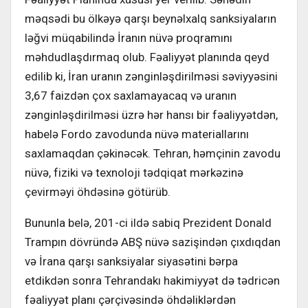
məqsədi bu ölkəyə qarşı beynəlxalq sanksiyaların
ləğvi müqabilində İranın nüvə proqramını
məhdudlaşdırmaq olub. Fəaliyyət planında qeyd
edilib ki, İran uranın zənginləşdirilməsi səviyyəsini
3,67 faizdən çox saxlamayacaq və uranın
zənginləşdirilməsi üzrə hər hansı bir fəaliyyətdən,
habelə Fordo zavodunda nüvə materiallarını
saxlamaqdan çəkinəcək. Tehran, həmçinin zavodu
nüvə, fiziki və texnoloji tədqiqat mərkəzinə
çevirməyi öhdəsinə götürüb.
Bununla belə, 201-ci ildə sabiq Prezident Donald
Trampın dövründə ABŞ nüvə sazişindən çıxdıqdan
və İrana qarşı sanksiyalar siyasətini bərpa
etdikdən sonra Tehrandakı hakimiyyət də tədricən
fəaliyyət planı çərçivəsində öhdəliklərdən