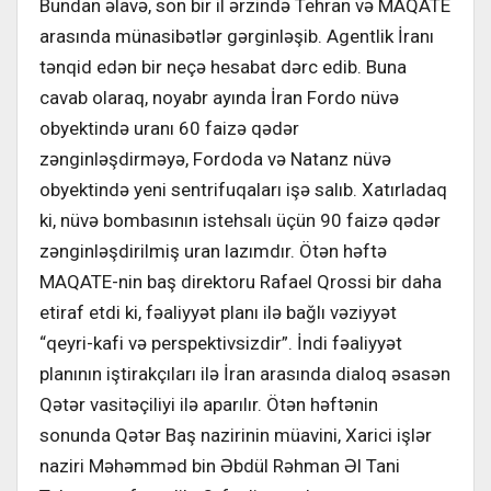
Bundan əlavə, son bir il ərzində Tehran və MAQATE
arasında münasibətlər gərginləşib. Agentlik İranı
tənqid edən bir neçə hesabat dərc edib. Buna
cavab olaraq, noyabr ayında İran Fordo nüvə
obyektində uranı 60 faizə qədər
zənginləşdirməyə, Fordoda və Natanz nüvə
obyektində yeni sentrifuqaları işə salıb. Xatırladaq
ki, nüvə bombasının istehsalı üçün 90 faizə qədər
zənginləşdirilmiş uran lazımdır. Ötən həftə
MAQATE-nin baş direktoru Rafael Qrossi bir daha
etiraf etdi ki, fəaliyyət planı ilə bağlı vəziyyət
“qeyri-kafi və perspektivsizdir”. İndi fəaliyyət
planının iştirakçıları ilə İran arasında dialoq əsasən
Qətər vasitəçiliyi ilə aparılır. Ötən həftənin
sonunda Qətər Baş nazirinin müavini, Xarici işlər
naziri Məhəmməd bin Əbdül Rəhman Əl Tani