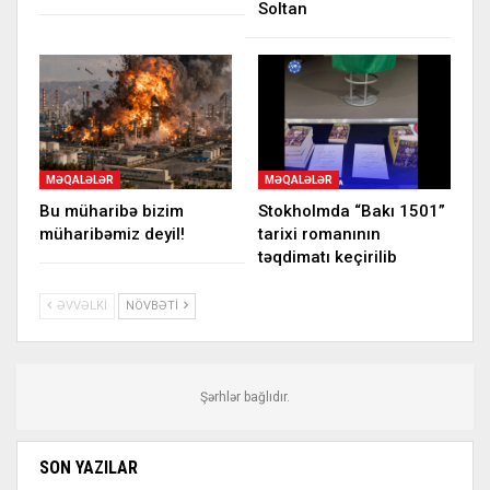
Soltan
MƏQALƏLƏR
MƏQALƏLƏR
Bu müharibə bizim
Stokholmda “Bakı 1501”
müharibəmiz deyil!
tarixi romanının
təqdimatı keçirilib
ƏVVƏLKI
NÖVBƏTI
Şərhlər bağlıdır.
SON YAZILAR