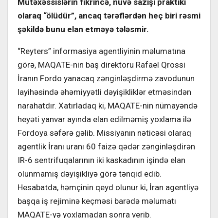
Mütəxəssislərin fikrincə, nüvə sazişi praktiki
olaraq “ölüdür”, ancaq tərəflərdən heç biri rəsmi
şəkildə bunu elan etməyə tələsmir.
“Reyters” informasiya agentliyinin məlumatına
görə, MAQATE-nin baş direktoru Rafael Qrossi
İranın Fordo yanacaq zənginləşdirmə zavodunun
layihəsində əhəmiyyətli dəyişikliklər etməsindən
narahatdır. Xatırladaq ki, MAQATE-nin nümayəndə
heyəti yanvar ayında elan edilməmiş yoxlama ilə
Fordoya səfərə gəlib. Missiyanın nəticəsi olaraq
agentlik İranı uranı 60 faizə qədər zənginləşdirən
IR-6 sentrifuqalarının iki kaskadının işində elan
olunmamış dəyişikliyə görə tənqid edib.
Hesabatda, həmçinin qeyd olunur ki, İran agentliyə
başqa iş rejiminə keçməsi barədə məlumatı
MAQATE-yə yoxlamadan sonra verib.