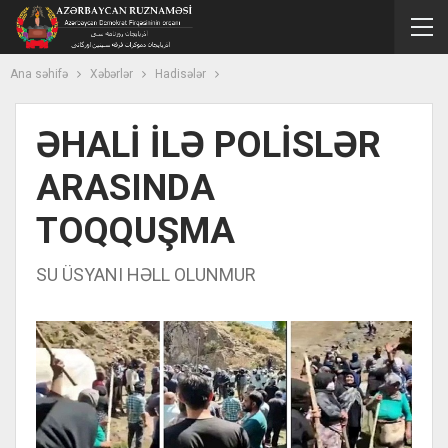
Ana səhifə
Xəbərlər
Hadisələr
ƏHALİ İLƏ POLİSLƏR
ARASINDA
TOQQUŞMA
SU ÜSYANI HƏLL OLUNMUR