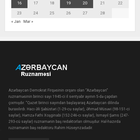
16
17
18
19
20
21
22
23
24
25
26
27
28
« Jan
Mar »
Azərbaycan Demokrat Firqəsinin orqanı olan “Azərbaycan”
ruznaməsinin birinci sayı 1945-ci il sentyabr ayının 5-də çapdan
çıxmışdır. “Qəzet birinci sayından başlayaraq Azərbaycan dilində
buraxılırdı. Hacı Əli Şəbüstəri (1-29-cu saylar), Əhməd Müsəvi (98-151-ci
saylar), Həmzə Fəthi Xoşginabi (152-246-cı saylar), İsmayıl Şəms (247-
293-cü saylar) ruznamənin baş redaktorları olmuşdur. Hal-hazırda
ruznamənin baş redaktoru Rəhim Hüseynzadədir.