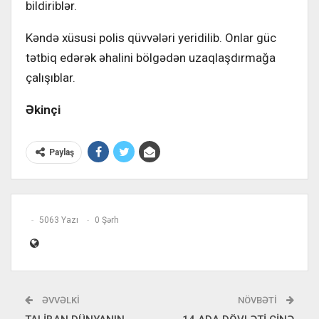
bildiriblər.
Kəndə xüsusi polis qüvvələri yeridilib. Onlar güc
tətbiq edərək əhalini bölgədən uzaqlaşdırmağa
çalışıblar.
Əkinçi
Paylaş
5063 Yazı
0 Şərh
ƏVVƏLKI
NÖVBƏTI