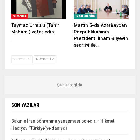
SIYASƏT
İRAN BU GÜN
Taymaz Urmulu (Tahir
Martın 5-də Azərbaycan
Məhami) vəfat edib
Respublikasının
Prezidenti İlham Əliyevin
sədrliyi ilə…
ƏVVƏLKI
NÖVBƏTI
Şərhlər bağlıdır.
SON YAZILAR
Bakının İran böhranına yanaşması belədir – Hikmət
Hacıyev “Türkiyə”yə danışdı