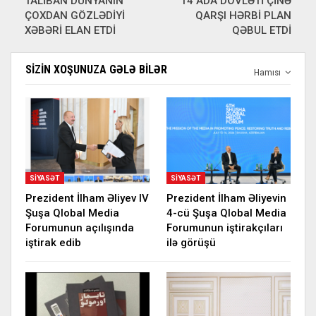
TALİBAN DÜNYANIN
14 ADA DÖVLƏTİ ÇİNƏ
ÇOXDAN GÖZLƏDİYİ
QARŞI HƏRBİ PLAN
XƏBƏRİ ELAN ETDİ
QƏBUL ETDİ
SIZIN XOŞUNUZA GƏLƏ BILƏR
Hamısı
SIYASƏT
SIYASƏT
Prezident İlham Əliyev IV
Prezident İlham Əliyevin
Şuşa Qlobal Media
4-cü Şuşa Qlobal Media
Forumunun açılışında
Forumunun iştirakçıları
iştirak edib
ilə görüşü