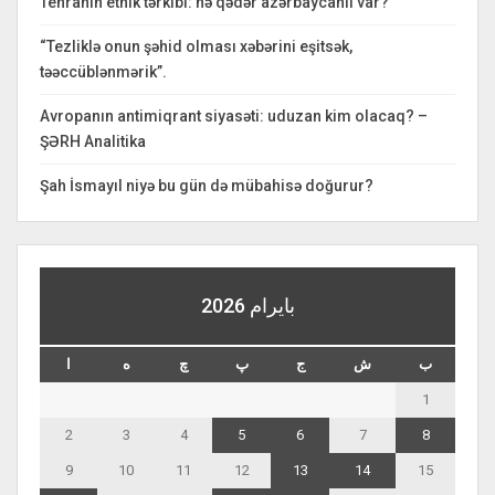
Tehranın etnik tərkibi: nə qədər azərbaycanlı var?
“Tezliklə onun şəhid olması xəbərini eşitsək,
təəccüblənmərik”.
Avropanın antimiqrant siyasəti: uduzan kim olacaq? –
ŞƏRH Analitika
Şah İsmayıl niyə bu gün də mübahisə doğurur?
بايرام 2026
ب
ش
ج
پ
چ
ه
ا
1
2
3
4
5
6
7
8
9
10
11
12
13
14
15