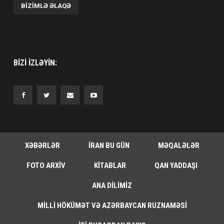
BIZIMLƏ ƏLAQƏ
BIZI IZLƏYIN:
XƏBƏRLƏR
İRAN BU GÜN
MƏQALƏLƏR
FOTO ARXIV
KITABLAR
QAN YADDAŞI
ANA DILIMIZ
MILLI HÖKÜMƏT VƏ AZƏRBAYCAN RUZNAMƏSI